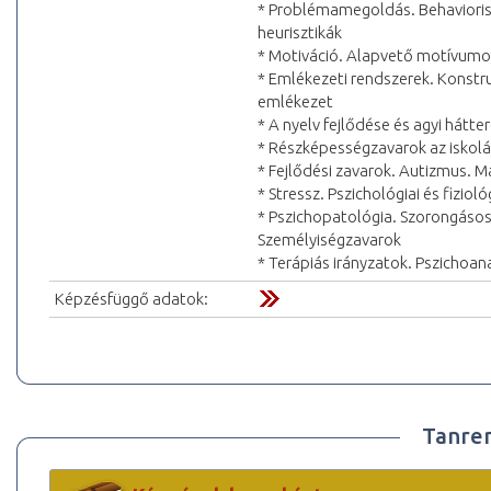
* Problémamegoldás. Behaviorist
heurisztikák
* Motiváció. Alapvető motívumok
* Emlékezeti rendszerek. Konstru
emlékezet
* A nyelv fejlődése és agyi hátte
* Részképességzavarok az iskolába
* Fejlődési zavarok. Autizmus. 
* Stressz. Pszichológiai és fizio
* Pszichopatológia. Szorongásos
Személyiségzavarok
* Terápiás irányzatok. Pszichoan
Képzésfüggő adatok:
Tanre