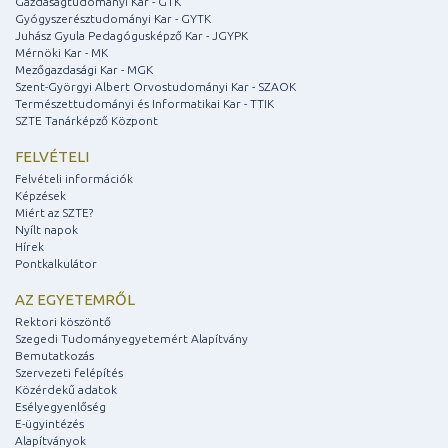
Gazdaságtudományi Kar - GTK
Gyógyszerésztudományi Kar - GYTK
Juhász Gyula Pedagógusképző Kar - JGYPK
Mérnöki Kar - MK
Mezőgazdasági Kar - MGK
Szent-Györgyi Albert Orvostudományi Kar - SZAOK
Természettudományi és Informatikai Kar - TTIK
SZTE Tanárképző Központ
FELVÉTELI
Felvételi információk
Képzések
Miért az SZTE?
Nyílt napok
Hírek
Pontkalkulátor
AZ EGYETEMRŐL
Rektori köszöntő
Szegedi Tudományegyetemért Alapítvány
Bemutatkozás
Szervezeti felépítés
Közérdekű adatok
Esélyegyenlőség
E-ügyintézés
Alapítványok