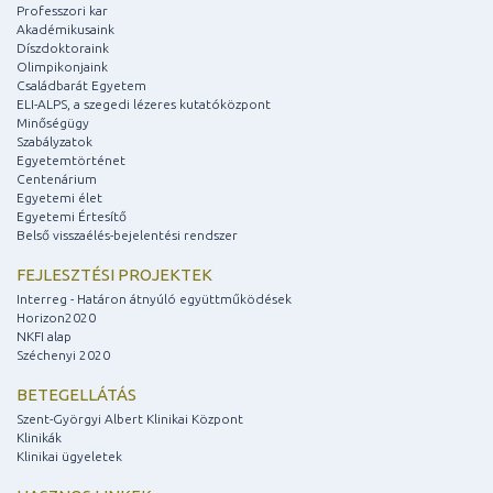
Professzori kar
Akadémikusaink
Díszdoktoraink
Olimpikonjaink
Családbarát Egyetem
ELI-ALPS, a szegedi lézeres kutatóközpont
Minőségügy
Szabályzatok
Egyetemtörténet
Centenárium
Egyetemi élet
Egyetemi Értesítő
Belső visszaélés-bejelentési rendszer
FEJLESZTÉSI PROJEKTEK
Interreg - Határon átnyúló együttműködések
Horizon2020
NKFI alap
Széchenyi 2020
BETEGELLÁTÁS
Szent-Györgyi Albert Klinikai Központ
Klinikák
Klinikai ügyeletek