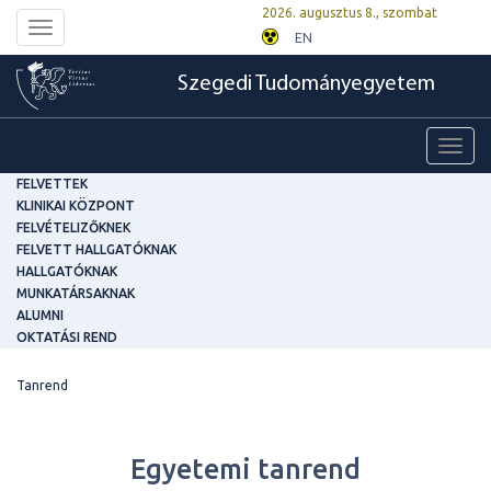
2026. augusztus 8., szombat
Toggle
EN
navigation
Szegedi Tudományegyetem
Toggl
navig
FELVETTEK
KLINIKAI KÖZPONT
FELVÉTELIZŐKNEK
FELVETT HALLGATÓKNAK
HALLGATÓKNAK
MUNKATÁRSAKNAK
ALUMNI
OKTATÁSI REND
Tanrend
Egyetemi tanrend