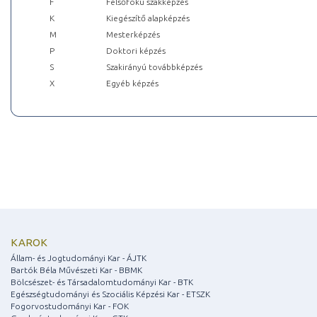
F
Felsőfokú szakképzés
K
Kiegészítő alapképzés
M
Mesterképzés
P
Doktori képzés
S
Szakirányú továbbképzés
X
Egyéb képzés
KAROK
Állam- és Jogtudományi Kar - ÁJTK
Bartók Béla Művészeti Kar - BBMK
Bölcsészet- és Társadalomtudományi Kar - BTK
Egészségtudományi és Szociális Képzési Kar - ETSZK
Fogorvostudományi Kar - FOK