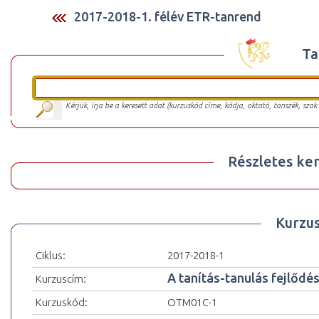
2017-2018-1. félév ETR-tanrend
Ta
Kérjük, írja be a keresett adat (kurzuskód címe, kódja, oktató, tanszék, szak
Részletes ker
Kurzu
Ciklus:
2017-2018-1
A tanítás-tanulás fejlődés
Kurzuscím:
Kurzuskód:
OTM01C-1