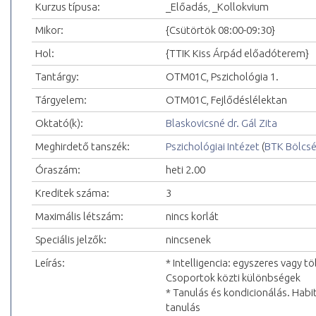
Kurzus típusa:
_Előadás, _Kollokvium
Mikor:
{Csütörtök 08:00-09:30}
Hol:
{TTIK Kiss Árpád előadóterem}
Tantárgy:
OTM01C, Pszichológia 1.
Tárgyelem:
OTM01C, Fejlődéslélektan
Oktató(k):
Blaskovicsné dr. Gál Zita
Meghirdető tanszék:
Pszichológiai Intézet
(
BTK Bölcs
Óraszám:
heti 2.00
Kreditek száma:
3
Maximális létszám:
nincs korlát
Speciális jelzők:
nincsenek
Leírás:
* Intelligencia: egyszeres vagy t
Csoportok közti különbségek
* Tanulás és kondicionálás. Hab
tanulás