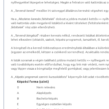
nyílhegyekkel lépegetve lehetséges. Magán a feliraton való kattintás az old
A „
Tanrendi kereső
” mezőbe írt szöveggel általános keresést végezhet egy
Ha a „
Részletes keresési feltételek
” dobozt a jobbra mutató kettős >> nyílh
való kattintás után megjelenő listákból a kívánt tételeket (feltételenként
feltételek
” rész után ellenőrizheti.
A „
Tanrendi böngésző
” részben keresés nélkül, rendezett listákat áttekin
lehet elkezdeni (oktatók, szakok, képzési programok, tanszékek, ill. karok
A böngésző és a kereső többoszlopos eredménylistái általában a különböz
(egyszer az emelkedő, kétszer a csökkenő sorrendhez). Az aktuális rendez
A listák sorainak a végén található jobbra mutató kettős >> nyílhegyek r
való továbblépés esetén előfordulhat, hogy egy link már védett, nem nyi
vagy lépjen vissza a böngészője megfelelő gombjával, vagy jelentkezzen be
A „
Képzési programok szerinti kurzuskódlista
” képernyőn két adat rövidített
Képzési forma (szint)
0
Nem releváns
A
Alapképzés
B
Bachelorképzés
E
Egységes osztatlan képzés