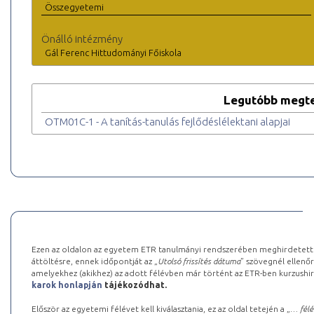
Összegyetemi
Önálló intézmény
Gál Ferenc Hittudományi Főiskola
Legutóbb megte
OTM01C-1 - A tanítás-tanulás fejlődéslélektani alapjai
Ezen az oldalon az egyetem ETR tanulmányi rendszerében meghirdetett k
áttöltésre, ennek időpontját az „
Utolsó frissítés dátuma
” szövegnél ellenőr
amelyekhez (akikhez) az adott félévben már történt az ETR-ben kurzushi
karok honlapján
tájékozódhat.
Először az egyetemi félévet kell kiválasztania, ez az oldal tetején a „
… félé