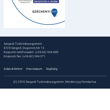
Szegedi Tudományegyetem
6720 Szeged, Dugonics tér 13.
Központi telefonszám: (+36-62) 544-000
Központi fax: (+36-62) 546-371
Adatvédelem
Impresszum
Segítség
(C) 2010 Szegedi Tudományegyetem. Minden jog fenntartva.