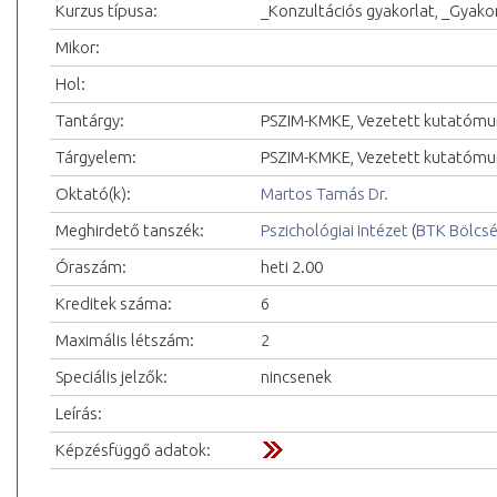
Kurzus típusa:
_Konzultációs gyakorlat, _Gyakor
Mikor:
Hol:
Tantárgy:
PSZIM-KMKE, Vezetett kutatómu
Tárgyelem:
PSZIM-KMKE, Vezetett kutatómu
Oktató(k):
Martos Tamás Dr.
Meghirdető tanszék:
Pszichológiai Intézet
(
BTK Bölcs
Óraszám:
heti 2.00
Kreditek száma:
6
Maximális létszám:
2
Speciális jelzők:
nincsenek
Leírás:
Képzésfüggő adatok: