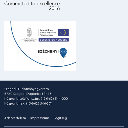
Szegedi Tudományegyetem
6720 Szeged, Dugonics tér 13.
Központi telefonszám: (+36-62) 544-000
Központi fax: (+36-62) 546-371
Adatvédelem
Impresszum
Segítség