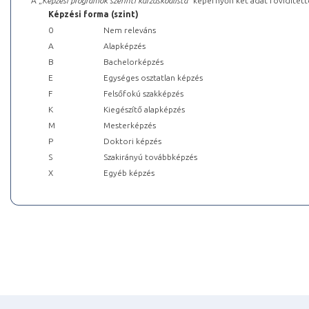
A „
Képzési programok szerinti kurzuskódlista
” képernyőn két adat rövidített
Képzési forma (szint)
0
Nem releváns
A
Alapképzés
B
Bachelorképzés
E
Egységes osztatlan képzés
F
Felsőfokú szakképzés
K
Kiegészítő alapképzés
M
Mesterképzés
P
Doktori képzés
S
Szakirányú továbbképzés
X
Egyéb képzés