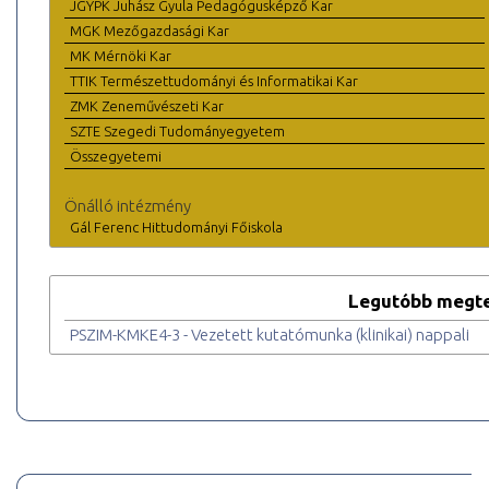
JGYPK Juhász Gyula Pedagógusképző Kar
MGK Mezőgazdasági Kar
MK Mérnöki Kar
TTIK Természettudományi és Informatikai Kar
ZMK Zeneművészeti Kar
SZTE Szegedi Tudományegyetem
Összegyetemi
Önálló intézmény
Gál Ferenc Hittudományi Főiskola
Legutóbb megte
PSZIM-KMKE4-3 - Vezetett kutatómunka (klinikai) nappali