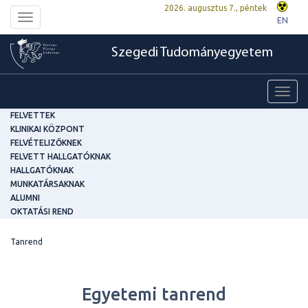
2026. augusztus 7., péntek
Toggle
EN
navigation
Szegedi Tudományegyetem
Toggl
navig
FELVETTEK
KLINIKAI KÖZPONT
FELVÉTELIZŐKNEK
FELVETT HALLGATÓKNAK
HALLGATÓKNAK
MUNKATÁRSAKNAK
ALUMNI
OKTATÁSI REND
Tanrend
Egyetemi tanrend