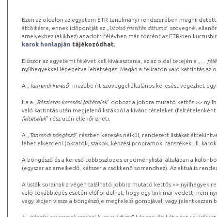
Ezen az oldalon az egyetem ETR tanulmányi rendszerében meghirdetett k
áttöltésre, ennek időpontját az „
Utolsó frissítés dátuma
” szövegnél ellenőr
amelyekhez (akikhez) az adott félévben már történt az ETR-ben kurzushi
karok honlapján
tájékozódhat.
Először az egyetemi félévet kell kiválasztania, ez az oldal tetején a „
… félé
nyílhegyekkel lépegetve lehetséges. Magán a feliraton való kattintás az old
A „
Tanrendi kereső
” mezőbe írt szöveggel általános keresést végezhet egy
Ha a „
Részletes keresési feltételek
” dobozt a jobbra mutató kettős >> nyílh
való kattintás után megjelenő listákból a kívánt tételeket (feltételenként
feltételek
” rész után ellenőrizheti.
A „
Tanrendi böngésző
” részben keresés nélkül, rendezett listákat áttekin
lehet elkezdeni (oktatók, szakok, képzési programok, tanszékek, ill. karok
A böngésző és a kereső többoszlopos eredménylistái általában a különböz
(egyszer az emelkedő, kétszer a csökkenő sorrendhez). Az aktuális rendez
A listák sorainak a végén található jobbra mutató kettős >> nyílhegyek r
való továbblépés esetén előfordulhat, hogy egy link már védett, nem nyi
vagy lépjen vissza a böngészője megfelelő gombjával, vagy jelentkezzen be