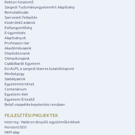
Rektori köszöntő
Szegedi Tudományegyetemért Alapítvány
Bemutatkozás
Szervezeti felépítés
Közérdekű adatok
Esélyegyenlőség
E-ügyintézés
Alapítványok
Professzori kar
Akadémikusaink
Díszdoktoraink
Olimpikonjaink
Családbarát Egyetem
ELI-ALPS, a szegedi lézeres kutatóközpont
Minőségügy
Szabályzatok
Egyetemtörténet
Centenárium
Egyetemi élet
Egyetemi Értesítő
Belső visszaélés-bejelentési rendszer
FEJLESZTÉSI PROJEKTEK
Interreg - Határon átnyúló együttműködések
Horizon2020
NKFI alap