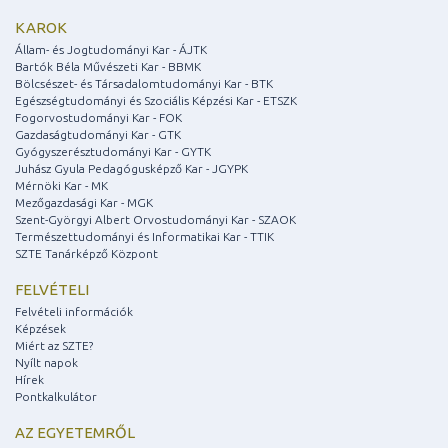
KAROK
Állam- és Jogtudományi Kar - ÁJTK
Bartók Béla Művészeti Kar - BBMK
Bölcsészet- és Társadalomtudományi Kar - BTK
Egészségtudományi és Szociális Képzési Kar - ETSZK
Fogorvostudományi Kar - FOK
Gazdaságtudományi Kar - GTK
Gyógyszerésztudományi Kar - GYTK
Juhász Gyula Pedagógusképző Kar - JGYPK
Mérnöki Kar - MK
Mezőgazdasági Kar - MGK
Szent-Györgyi Albert Orvostudományi Kar - SZAOK
Természettudományi és Informatikai Kar - TTIK
SZTE Tanárképző Központ
FELVÉTELI
Felvételi információk
Képzések
Miért az SZTE?
Nyílt napok
Hírek
Pontkalkulátor
AZ EGYETEMRŐL