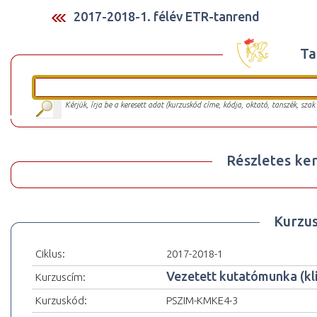
2017-2018-1. félév ETR-tanrend
Ta
Kérjük, írja be a keresett adat (kurzuskód címe, kódja, oktató, tanszék, szak
Részletes ker
Kurzu
Ciklus:
2017-2018-1
Vezetett kutatómunka (kli
Kurzuscím:
Kurzuskód:
PSZIM-KMKE4-3