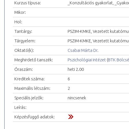
Kurzus típusa:
_Konzultációs gyakorlat, _Gyakor
Mikor:
Hol:
Tantárgy:
PSZIM-KMKE, Vezetett kutatómu
Tárgyelem:
PSZIM-KMKE, Vezetett kutatómu
Oktató(k):
Csabai Márta Dr.
Meghirdető tanszék:
Pszichológiai Intézet
(
BTK Bölcs
Óraszám:
heti 2.00
Kreditek száma:
6
Maximális létszám:
2
Speciális jelzők:
nincsenek
Leírás:
Képzésfüggő adatok: