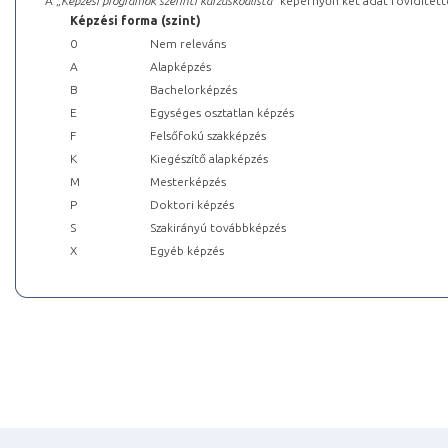
A „
Képzési programok szerinti kurzuskódlista
” képernyőn két adat rövidített
Képzési forma (szint)
0
Nem releváns
A
Alapképzés
B
Bachelorképzés
E
Egységes osztatlan képzés
F
Felsőfokú szakképzés
K
Kiegészítő alapképzés
M
Mesterképzés
P
Doktori képzés
S
Szakirányú továbbképzés
X
Egyéb képzés