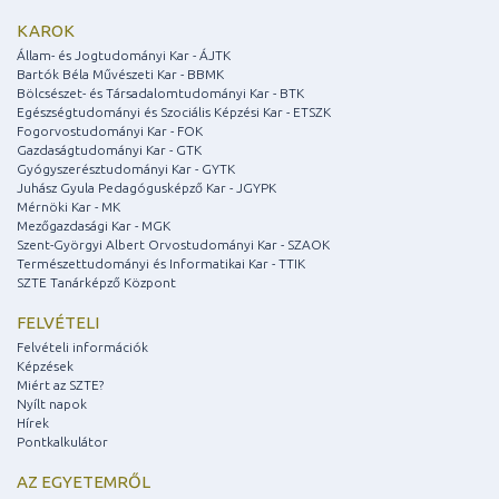
KAROK
Állam- és Jogtudományi Kar - ÁJTK
Bartók Béla Művészeti Kar - BBMK
Bölcsészet- és Társadalomtudományi Kar - BTK
Egészségtudományi és Szociális Képzési Kar - ETSZK
Fogorvostudományi Kar - FOK
Gazdaságtudományi Kar - GTK
Gyógyszerésztudományi Kar - GYTK
Juhász Gyula Pedagógusképző Kar - JGYPK
Mérnöki Kar - MK
Mezőgazdasági Kar - MGK
Szent-Györgyi Albert Orvostudományi Kar - SZAOK
Természettudományi és Informatikai Kar - TTIK
SZTE Tanárképző Központ
FELVÉTELI
Felvételi információk
Képzések
Miért az SZTE?
Nyílt napok
Hírek
Pontkalkulátor
AZ EGYETEMRŐL