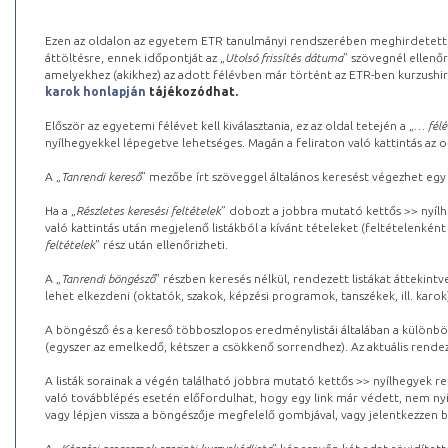
Ezen az oldalon az egyetem ETR tanulmányi rendszerében meghirdetett k
áttöltésre, ennek időpontját az „
Utolsó frissítés dátuma
” szövegnél ellenőr
amelyekhez (akikhez) az adott félévben már történt az ETR-ben kurzushi
karok honlapján
tájékozódhat.
Először az egyetemi félévet kell kiválasztania, ez az oldal tetején a „
… félé
nyílhegyekkel lépegetve lehetséges. Magán a feliraton való kattintás az old
A „
Tanrendi kereső
” mezőbe írt szöveggel általános keresést végezhet egy
Ha a „
Részletes keresési feltételek
” dobozt a jobbra mutató kettős >> nyílh
való kattintás után megjelenő listákból a kívánt tételeket (feltételenként
feltételek
” rész után ellenőrizheti.
A „
Tanrendi böngésző
” részben keresés nélkül, rendezett listákat áttekin
lehet elkezdeni (oktatók, szakok, képzési programok, tanszékek, ill. karok
A böngésző és a kereső többoszlopos eredménylistái általában a különböz
(egyszer az emelkedő, kétszer a csökkenő sorrendhez). Az aktuális rendez
A listák sorainak a végén található jobbra mutató kettős >> nyílhegyek r
való továbblépés esetén előfordulhat, hogy egy link már védett, nem nyi
vagy lépjen vissza a böngészője megfelelő gombjával, vagy jelentkezzen be