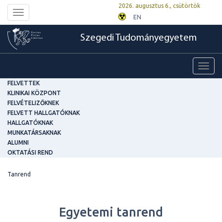
2026. augusztus 6., csütörtök
Toggle
EN
navigation
Szegedi Tudományegyetem
Toggl
navig
FELVETTEK
KLINIKAI KÖZPONT
FELVÉTELIZŐKNEK
FELVETT HALLGATÓKNAK
HALLGATÓKNAK
MUNKATÁRSAKNAK
ALUMNI
OKTATÁSI REND
Tanrend
Egyetemi tanrend