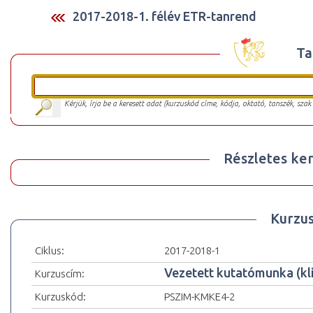
2017-2018-1. félév ETR-tanrend
Ta
Kérjük, írja be a keresett adat (kurzuskód címe, kódja, oktató, tanszék, szak
Részletes ker
Kurzu
Ciklus:
2017-2018-1
Vezetett kutatómunka (kli
Kurzuscím:
Kurzuskód:
PSZIM-KMKE4-2