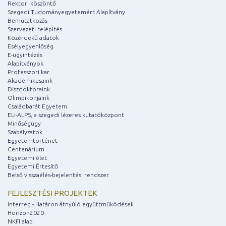
Rektori köszöntő
Szegedi Tudományegyetemért Alapítvány
Bemutatkozás
Szervezeti felépítés
Közérdekű adatok
Esélyegyenlőség
E-ügyintézés
Alapítványok
Professzori kar
Akadémikusaink
Díszdoktoraink
Olimpikonjaink
Családbarát Egyetem
ELI-ALPS, a szegedi lézeres kutatóközpont
Minőségügy
Szabályzatok
Egyetemtörténet
Centenárium
Egyetemi élet
Egyetemi Értesítő
Belső visszaélés-bejelentési rendszer
FEJLESZTÉSI PROJEKTEK
Interreg - Határon átnyúló együttműködések
Horizon2020
NKFI alap