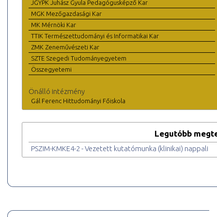
JGYPK Juhász Gyula Pedagógusképző Kar
MGK Mezőgazdasági Kar
MK Mérnöki Kar
TTIK Természettudományi és Informatikai Kar
ZMK Zeneművészeti Kar
SZTE Szegedi Tudományegyetem
Összegyetemi
Önálló intézmény
Gál Ferenc Hittudományi Főiskola
Legutóbb megte
PSZIM-KMKE4-2 - Vezetett kutatómunka (klinikai) nappali