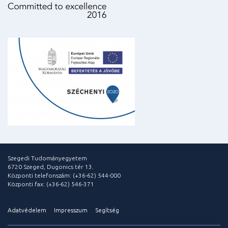
Szegedi Tudományegyetem
6720 Szeged, Dugonics tér 13.
Központi telefonszám: (+36-62) 544-000
Központi fax: (+36-62) 546-371
Adatvédelem
Impresszum
Segítség