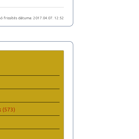
ó frissítés dátuma: 2017.04.07. 12:52
k
(573)