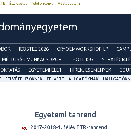
ZTE
Észrevétel
Telefonkönyv
Adatvédelem
udományegyetem
ZOBOR
ICOSTEE 2026
CRYOEMWORKSHOP LP
CAMPU
I MÉLTÓSÁG MUNKACSOPORT
HOTDK37
STRATÉGIAI 
OKTATÁS
EGYETEMI ÉLET
HÍREK, ESEMÉNYEK
COUR
T
FELVÉTELIZŐKNEK
FELVETT HALLGATÓKNAK
HALLGATÓKN
Egyetemi tanrend
2017-2018-1. félév ETR-tanrend