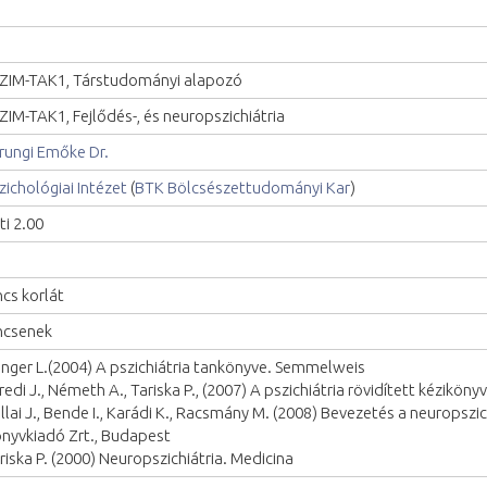
ZIM-TAK1, Társtudományi alapozó
ZIM-TAK1, Fejlődés-, és neuropszichiátria
rungi Emőke Dr.
zichológiai Intézet
(
BTK Bölcsészettudományi Kar
)
ti 2.00
ncs korlát
ncsenek
inger L.(2004) A pszichiátria tankönyve. Semmelweis
redi J., Németh A., Tariska P., (2007) A pszichiátria rövidített kéziköny
llai J., Bende I., Karádi K., Racsmány M. (2008) Bevezetés a neuropsz
nyvkiadó Zrt., Budapest
riska P. (2000) Neuropszichiátria. Medicina