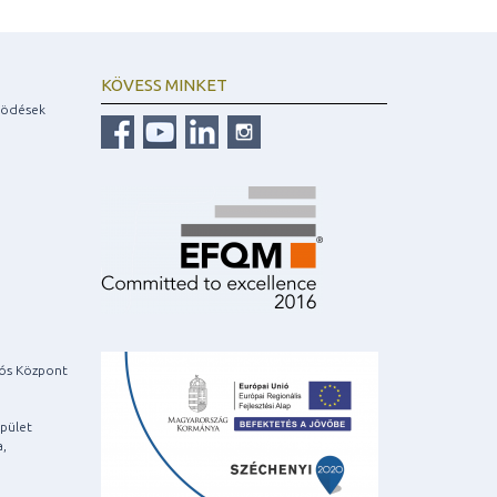
KÖVESS MINKET
ködések
iós Központ
pület
a,