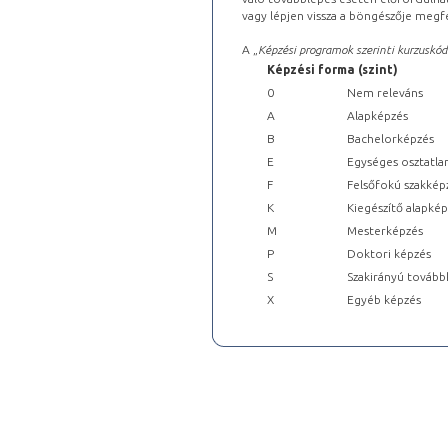
vagy lépjen vissza a böngészője megfe
A „
Képzési programok szerinti kurzuskód
Képzési forma (szint)
0
Nem releváns
A
Alapképzés
B
Bachelorképzés
E
Egységes osztatla
F
Felsőfokú szakkép
K
Kiegészítő alapké
M
Mesterképzés
P
Doktori képzés
S
Szakirányú tovább
X
Egyéb képzés