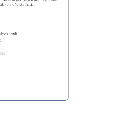
lakon is folytathatja.
lyen kívüli
ő
tás