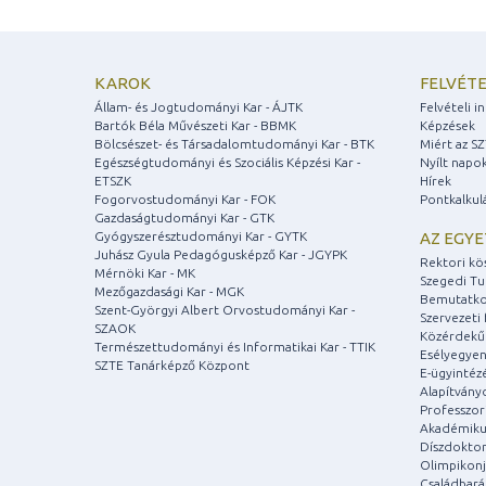
KAROK
FELVÉTE
Állam- és Jogtudományi Kar - ÁJTK
Felvételi 
Bartók Béla Művészeti Kar - BBMK
Képzések
Bölcsészet- és Társadalomtudományi Kar - BTK
Miért az S
Egészségtudományi és Szociális Képzési Kar -
Nyílt napo
ETSZK
Hírek
Fogorvostudományi Kar - FOK
Pontkalkul
Gazdaságtudományi Kar - GTK
Gyógyszerésztudományi Kar - GYTK
AZ EGY
Juhász Gyula Pedagógusképző Kar - JGYPK
Rektori kö
Mérnöki Kar - MK
Szegedi T
Mezőgazdasági Kar - MGK
Bemutatko
Szent-Györgyi Albert Orvostudományi Kar -
Szervezeti 
SZAOK
Közérdekű
Természettudományi és Informatikai Kar - TTIK
Esélyegyen
SZTE Tanárképző Központ
E-ügyintéz
Alapítvány
Professzori
Akadémiku
Díszdoktor
Olimpikonj
Családbar