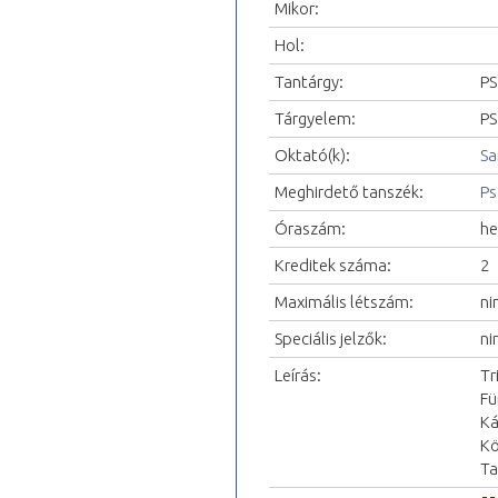
Mikor:
Hol:
Tantárgy:
PS
Tárgyelem:
PS
Oktató(k):
Sa
Meghirdető tanszék:
Ps
Óraszám:
he
Kreditek száma:
2
Maximális létszám:
ni
Speciális jelzők:
ni
Leírás:
Tr
Fü
Ká
Kö
Ta