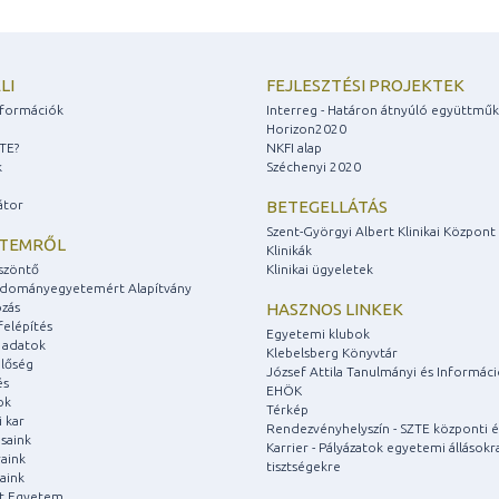
LI
FEJLESZTÉSI PROJEKTEK
információk
Interreg - Határon átnyúló együttmű
Horizon2020
ZTE?
NKFI alap
k
Széchenyi 2020
átor
BETEGELLÁTÁS
Szent-Györgyi Albert Klinikai Központ
ETEMRŐL
Klinikák
szöntő
Klinikai ügyeletek
udományegyetemért Alapítvány
zás
HASZNOS LINKEK
felépítés
Egyetemi klubok
 adatok
Klebelsberg Könyvtár
lőség
József Attila Tanulmányi és Informác
és
EHÖK
ok
Térkép
 kar
Rendezvényhelyszín - SZTE központi é
saink
Karrier - Pályázatok egyetemi állásokr
aink
tisztségekre
aink
át Egyetem