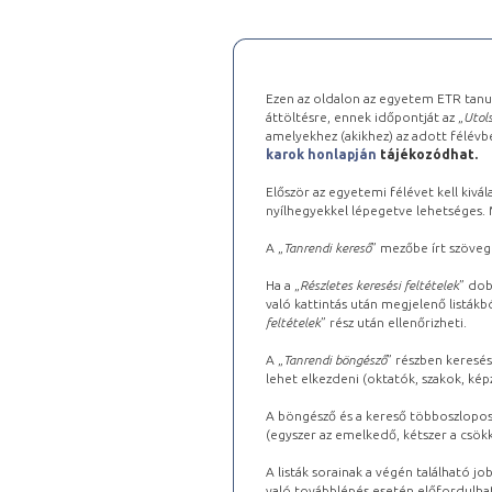
Ezen az oldalon az egyetem ETR tanu
áttöltésre, ennek időpontját az „
Utols
amelyekhez (akikhez) az adott félév
karok honlapján
tájékozódhat.
Először az egyetemi félévet kell kivála
nyílhegyekkel lépegetve lehetséges. Ma
A „
Tanrendi kereső
” mezőbe írt szöveg
Ha a „
Részletes keresési feltételek
” dob
való kattintás után megjelenő listákbó
feltételek
” rész után ellenőrizheti.
A „
Tanrendi böngésző
” részben keresés
lehet elkezdeni (oktatók, szakok, képz
A böngésző és a kereső többoszlopos 
(egyszer az emelkedő, kétszer a csök
A listák sorainak a végén található j
való továbblépés esetén előfordulhat