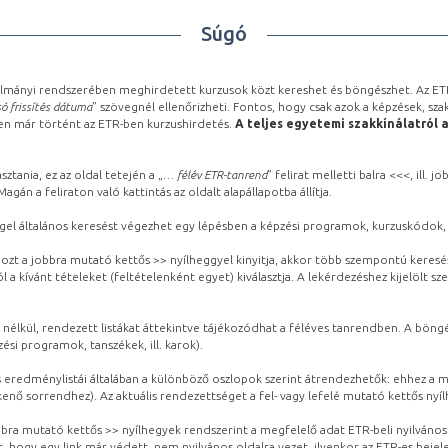
Súgó
lmányi rendszerében meghirdetett kurzusok közt kereshet és böngészhet. Az ETR
ó frissítés dátuma
” szövegnél ellenőrizheti. Fontos, hogy csak azok a képzések, sza
ben már történt az ETR-ben kurzushirdetés.
A teljes egyetemi szakkínálatról 
sztania, ez az oldal tetején a „
… félév ETR-tanrend
” felirat melletti balra <<<, ill.
gán a feliraton való kattintás az oldalt alapállapotba állítja.
gel általános keresést végezhet egy lépésben a képzési programok, kurzuskódok, 
ozt a jobbra mutató kettős >> nyílheggyel kinyitja, akkor több szempontú keresé
l a kívánt tételeket (feltételenként egyet) kiválasztja. A lekérdezéshez kijelölt s
 nélkül, rendezett listákat áttekintve tájékozódhat a féléves tanrendben. A böng
ési programok, tanszékek, ill. karok).
eredménylistái általában a különböző oszlopok szerint átrendezhetők: ehhez a me
kenő sorrendhez). Az aktuális rendezettséget a fel- vagy lefelé mutató kettős nyí
obbra mutató kettős >> nyílhegyek rendszerint a megfelelő adat ETR-beli nyilváno
, hogy egy link már védett, nem nyilvános oldalra vezet, ilyenkor az ETR-es beje