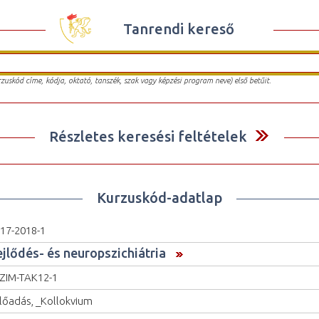
Tanrendi kereső
urzuskód címe, kódja, oktató, tanszék, szak vagy képzési program neve) első betűit.
Részletes keresési feltételek
Kurzuskód-adatlap
17-2018-1
ejlődés- és neuropszichiátria
ZIM-TAK12-1
lőadás, _Kollokvium