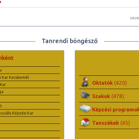
Utols
Tanrendi böngésző
nként
ar
i Kar Kecskemét
Oktatók
(420)
Kar
ga
Szakok
(478)
t
Képzési programo
ciális Képzési Kar
Tanszékek
(45)