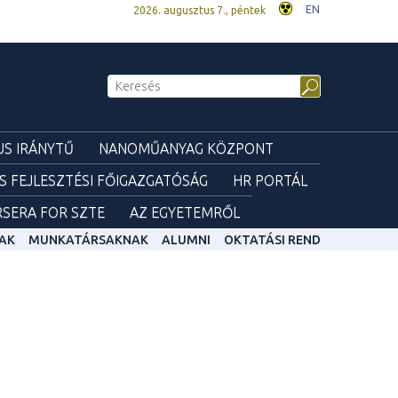
EN
2026. augusztus 7., péntek
S IRÁNYTŰ
NANOMŰANYAG KÖZPONT
ÉS FEJLESZTÉSI FŐIGAZGATÓSÁG
HR PORTÁL
SERA FOR SZTE
AZ EGYETEMRŐL
AK
MUNKATÁRSAKNAK
ALUMNI
OKTATÁSI REND