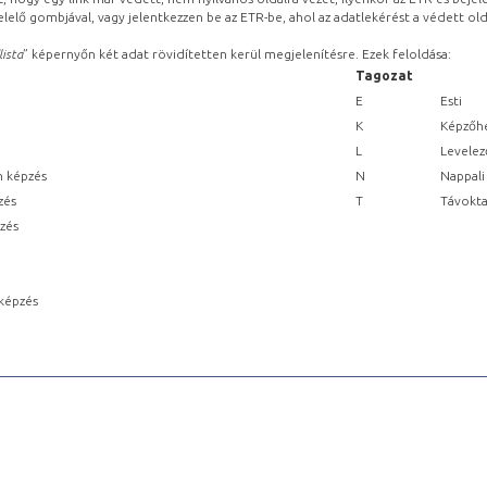
lelő gombjával, vagy jelentkezzen be az ETR-be, ahol az adatlekérést a védett olda
lista
” képernyőn két adat rövidítetten kerül megjelenítésre. Ezek feloldása:
Tagozat
E
Esti
K
Képzőhe
L
Levelez
n képzés
N
Nappali
zés
T
Távokta
pzés
képzés