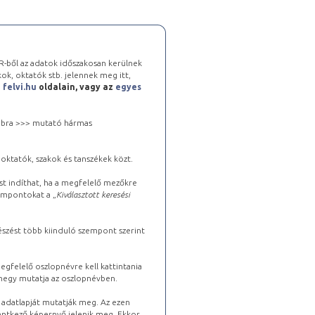
-ből az adatok időszakosan kerülnek
kok, oktatók stb. jelennek meg itt,
a
felvi.hu
oldalain, vagy az
egyes
 jobbra >>> mutató hármas
oktatók, szakok és tanszékek közt.
st indíthat, ha a megfelelő mezőkre
zempontokat a „
Kiválasztott keresési
észést több kiinduló szempont szerint
gfelelő oszlopnévre kell kattintania
lhegy mutatja az oszlopnévben.
s adatlapját mutatják meg. Az ezen
lentkező képernyő jelenik meg. Ekkor