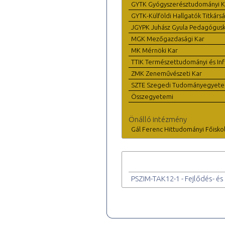
GYTK Gyógyszerésztudományi K
GYTK-Külföldi Hallgatók Titkárs
JGYPK Juhász Gyula Pedagógus
MGK Mezőgazdasági Kar
MK Mérnöki Kar
TTIK Természettudományi és Inf
ZMK Zeneművészeti Kar
SZTE Szegedi Tudományegyet
Összegyetemi
Önálló intézmény
Gál Ferenc Hittudományi Főisko
PSZIM-TAK12-1 - Fejlődés- és