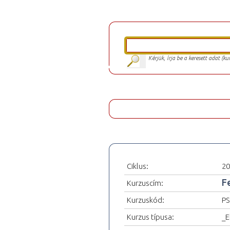
Kérjük, írja be a keresett adat (k
Ciklus:
20
F
Kurzuscím:
Kurzuskód:
PS
Kurzus típusa:
_E