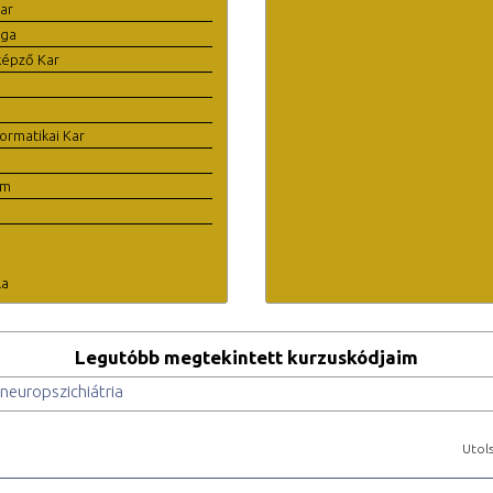
ar
ága
képző Kar
ormatikai Kar
em
la
Legutóbb megtekintett kurzuskódjaim
 neuropszichiátria
Utols