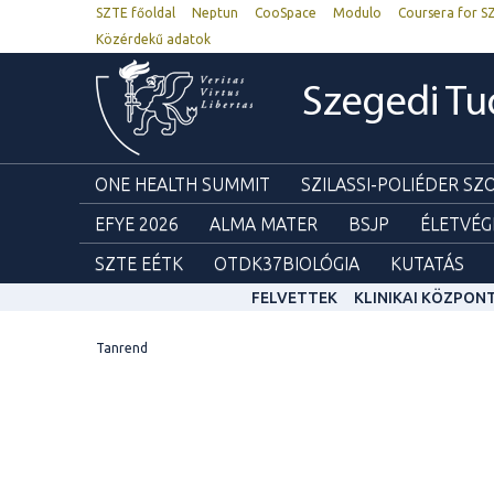
SZTE főoldal
Neptun
CooSpace
Modulo
Coursera for S
Közérdekű adatok
Szegedi T
ONE HEALTH SUMMIT
SZILASSI-POLIÉDER S
EFYE 2026
ALMA MATER
BSJP
ÉLETVÉG
SZTE EÉTK
OTDK37BIOLÓGIA
KUTATÁS
FELVETTEK
KLINIKAI KÖZPON
Tanrend