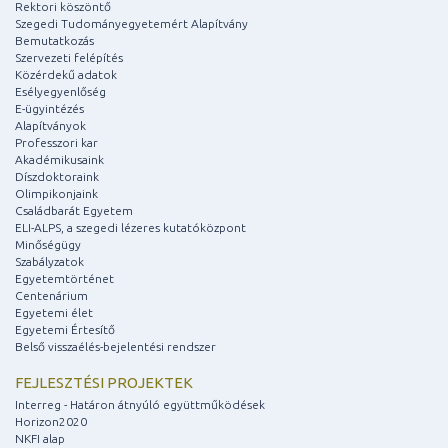
Rektori köszöntő
Szegedi Tudományegyetemért Alapítvány
Bemutatkozás
Szervezeti felépítés
Közérdekű adatok
Esélyegyenlőség
E-ügyintézés
Alapítványok
Professzori kar
Akadémikusaink
Díszdoktoraink
Olimpikonjaink
Családbarát Egyetem
ELI-ALPS, a szegedi lézeres kutatóközpont
Minőségügy
Szabályzatok
Egyetemtörténet
Centenárium
Egyetemi élet
Egyetemi Értesítő
Belső visszaélés-bejelentési rendszer
FEJLESZTÉSI PROJEKTEK
Interreg - Határon átnyúló együttműködések
Horizon2020
NKFI alap