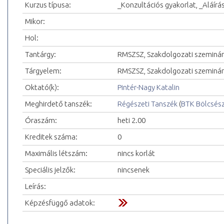
Kurzus típusa:
_Konzultációs gyakorlat, _Aláírá
Mikor:
Hol:
Tantárgy:
RMSZSZ, Szakdolgozati szeminá
Tárgyelem:
RMSZSZ, Szakdolgozati szeminá
Oktató(k):
Pintér-Nagy Katalin
Meghirdető tanszék:
Régészeti Tanszék
(
BTK Bölcsés
Óraszám:
heti 2.00
Kreditek száma:
0
Maximális létszám:
nincs korlát
Speciális jelzők:
nincsenek
Leírás:
Képzésfüggő adatok: