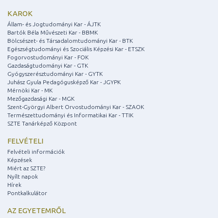
KAROK
Állam- és Jogtudományi Kar - ÁJTK
Bartók Béla Művészeti Kar - BBMK
Bölcsészet- és Társadalomtudományi Kar - BTK
Egészségtudományi és Szociális Képzési Kar - ETSZK
Fogorvostudományi Kar - FOK
Gazdaságtudományi Kar - GTK
Gyógyszerésztudományi Kar - GYTK
Juhász Gyula Pedagógusképző Kar - JGYPK
Mérnöki Kar - MK
Mezőgazdasági Kar - MGK
Szent-Györgyi Albert Orvostudományi Kar - SZAOK
Természettudományi és Informatikai Kar - TTIK
SZTE Tanárképző Központ
FELVÉTELI
Felvételi információk
Képzések
Miért az SZTE?
Nyílt napok
Hírek
Pontkalkulátor
AZ EGYETEMRŐL