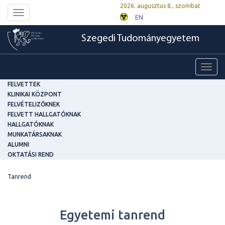
2026. augusztus 8., szombat
Toggle
EN
navigation
Szegedi Tudományegyetem
Toggl
navig
FELVETTEK
KLINIKAI KÖZPONT
FELVÉTELIZŐKNEK
FELVETT HALLGATÓKNAK
HALLGATÓKNAK
MUNKATÁRSAKNAK
ALUMNI
OKTATÁSI REND
Tanrend
Egyetemi tanrend