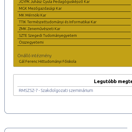
JGYPK Juhász Gyula Pedagógusképző Kar
MGK Mezőgazdasági Kar
MK Mérnöki Kar
TTIK Természettudományi és Informatikai Kar
ZMK Zeneművészeti Kar
SZTE Szegedi Tudományegyetem
Összegyetemi
Önálló intézmény
Gál Ferenc Hittudományi Főiskola
Legutóbb megte
RMSZSZ-7 - Szakdolgozati szeminárium