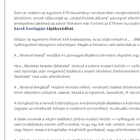
Ezen az oldalon az egyetem ETR tanulmányi rendszerében meghirdetett k
áttöltésre, ennek időpontját az „
Utolsó frissítés dátuma
” szövegnél ellenőr
amelyekhez (akikhez) az adott félévben már történt az ETR-ben kurzushi
karok honlapján
tájékozódhat.
Először az egyetemi félévet kell kiválasztania, ez az oldal tetején a „
… félé
nyílhegyekkel lépegetve lehetséges. Magán a feliraton való kattintás az old
A „
Tanrendi kereső
” mezőbe írt szöveggel általános keresést végezhet egy
Ha a „
Részletes keresési feltételek
” dobozt a jobbra mutató kettős >> nyílh
való kattintás után megjelenő listákból a kívánt tételeket (feltételenként
feltételek
” rész után ellenőrizheti.
A „
Tanrendi böngésző
” részben keresés nélkül, rendezett listákat áttekin
lehet elkezdeni (oktatók, szakok, képzési programok, tanszékek, ill. karok
A böngésző és a kereső többoszlopos eredménylistái általában a különböz
(egyszer az emelkedő, kétszer a csökkenő sorrendhez). Az aktuális rendez
A listák sorainak a végén található jobbra mutató kettős >> nyílhegyek r
való továbblépés esetén előfordulhat, hogy egy link már védett, nem nyi
vagy lépjen vissza a böngészője megfelelő gombjával, vagy jelentkezzen be