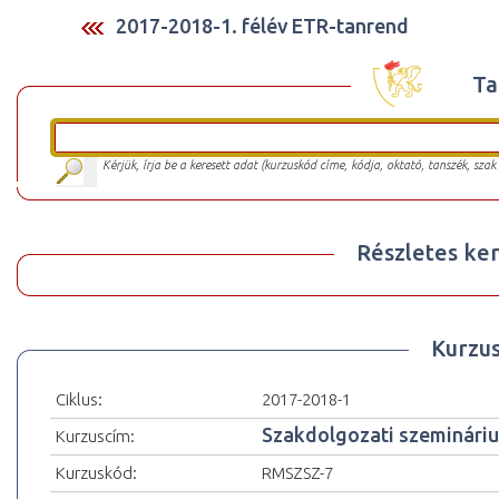
2017-2018-1. félév ETR-tanrend
Ta
Kérjük, írja be a keresett adat (kurzuskód címe, kódja, oktató, tanszék, szak
Részletes ker
Kurzu
Ciklus:
2017-2018-1
Szakdolgozati szeminári
Kurzuscím:
Kurzuskód:
RMSZSZ-7