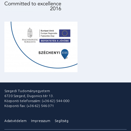
Szegedi Tudományegyetem
6720 Szeged, Dugonics tér 13.
Központi telefonszám: (+36-62) 544-000
Központi fax: (+36-62) 546-371
Adatvédelem
Impresszum
Segítség