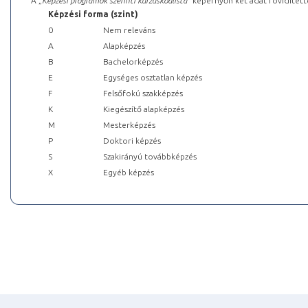
A „
Képzési programok szerinti kurzuskódlista
” képernyőn két adat rövidített
Képzési forma (szint)
0
Nem releváns
A
Alapképzés
B
Bachelorképzés
E
Egységes osztatlan képzés
F
Felsőfokú szakképzés
K
Kiegészítő alapképzés
M
Mesterképzés
P
Doktori képzés
S
Szakirányú továbbképzés
X
Egyéb képzés