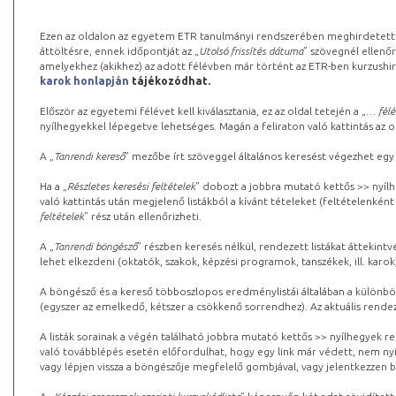
Ezen az oldalon az egyetem ETR tanulmányi rendszerében meghirdetett k
áttöltésre, ennek időpontját az „
Utolsó frissítés dátuma
” szövegnél ellenőr
amelyekhez (akikhez) az adott félévben már történt az ETR-ben kurzushi
karok honlapján
tájékozódhat.
Először az egyetemi félévet kell kiválasztania, ez az oldal tetején a „
… félé
nyílhegyekkel lépegetve lehetséges. Magán a feliraton való kattintás az old
A „
Tanrendi kereső
” mezőbe írt szöveggel általános keresést végezhet egy
Ha a „
Részletes keresési feltételek
” dobozt a jobbra mutató kettős >> nyílh
való kattintás után megjelenő listákból a kívánt tételeket (feltételenként
feltételek
” rész után ellenőrizheti.
A „
Tanrendi böngésző
” részben keresés nélkül, rendezett listákat áttekin
lehet elkezdeni (oktatók, szakok, képzési programok, tanszékek, ill. karok
A böngésző és a kereső többoszlopos eredménylistái általában a különböz
(egyszer az emelkedő, kétszer a csökkenő sorrendhez). Az aktuális rendez
A listák sorainak a végén található jobbra mutató kettős >> nyílhegyek r
való továbblépés esetén előfordulhat, hogy egy link már védett, nem nyi
vagy lépjen vissza a böngészője megfelelő gombjával, vagy jelentkezzen be