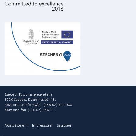
Szegedi Tudományegyetem
6720 Szeged, Dugonics tér 13.
Központi telefonszám: (+36-62) 544-000
Központi fax: (+36-62) 546-371
Adatvédelem
Impresszum
Segítség