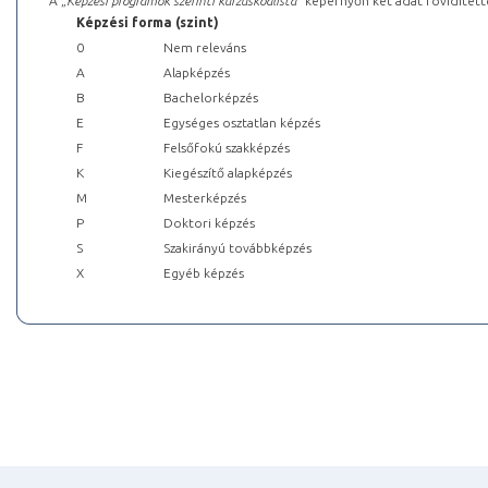
A „
Képzési programok szerinti kurzuskódlista
” képernyőn két adat rövidített
Képzési forma (szint)
0
Nem releváns
A
Alapképzés
B
Bachelorképzés
E
Egységes osztatlan képzés
F
Felsőfokú szakképzés
K
Kiegészítő alapképzés
M
Mesterképzés
P
Doktori képzés
S
Szakirányú továbbképzés
X
Egyéb képzés