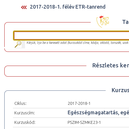
2017-2018-1. félév ETR-tanrend
Ta
Kérjük, írja be a keresett adat (kurzuskód címe, kódja, oktató, tanszék, szak
Részletes ker
Kurzu
Ciklus:
2017-2018-1
Egészségmagatartás, egé
Kurzuscím:
Kurzuskód:
PSZIM-SZMKE23-1