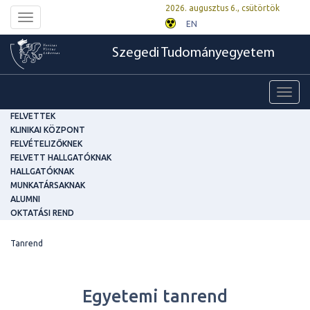
2026. augusztus 6., csütörtök
Toggle
EN
navigation
Szegedi Tudományegyetem
Toggl
navig
FELVETTEK
KLINIKAI KÖZPONT
FELVÉTELIZŐKNEK
FELVETT HALLGATÓKNAK
HALLGATÓKNAK
MUNKATÁRSAKNAK
ALUMNI
OKTATÁSI REND
Tanrend
Egyetemi tanrend