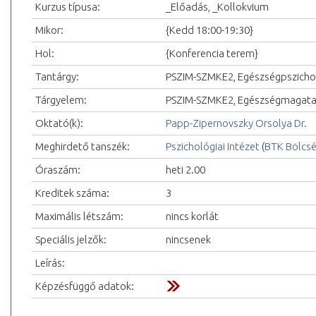
Kurzus típusa:
_Előadás, _Kollokvium
Mikor:
{Kedd 18:00-19:30}
Hol:
{Konferencia terem}
Tantárgy:
PSZIM-SZMKE2, Egészségpszichol
Tárgyelem:
PSZIM-SZMKE2, Egészségmagatar
Oktató(k):
Papp-Zipernovszky Orsolya Dr.
Meghirdető tanszék:
Pszichológiai Intézet
(
BTK Bölcs
Óraszám:
heti 2.00
Kreditek száma:
3
Maximális létszám:
nincs korlát
Speciális jelzők:
nincsenek
Leírás:
Képzésfüggő adatok: