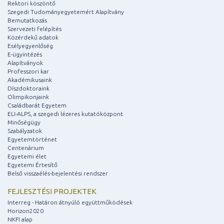
Rektori köszöntő
Szegedi Tudományegyetemért Alapítvány
Bemutatkozás
Szervezeti felépítés
Közérdekű adatok
Esélyegyenlőség
E-ügyintézés
Alapítványok
Professzori kar
Akadémikusaink
Díszdoktoraink
Olimpikonjaink
Családbarát Egyetem
ELI-ALPS, a szegedi lézeres kutatóközpont
Minőségügy
Szabályzatok
Egyetemtörténet
Centenárium
Egyetemi élet
Egyetemi Értesítő
Belső visszaélés-bejelentési rendszer
FEJLESZTÉSI PROJEKTEK
Interreg - Határon átnyúló együttműködések
Horizon2020
NKFI alap