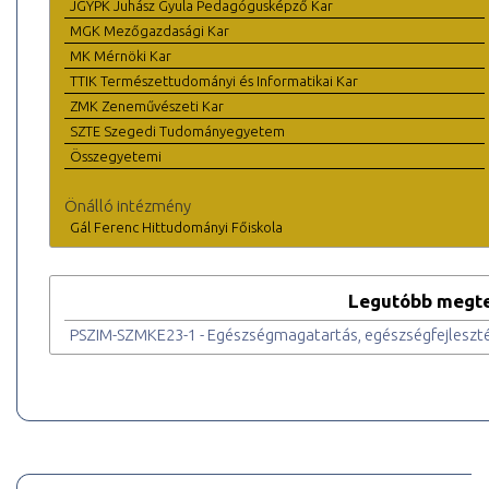
JGYPK Juhász Gyula Pedagógusképző Kar
MGK Mezőgazdasági Kar
MK Mérnöki Kar
TTIK Természettudományi és Informatikai Kar
ZMK Zeneművészeti Kar
SZTE Szegedi Tudományegyetem
Összegyetemi
Önálló intézmény
Gál Ferenc Hittudományi Főiskola
Legutóbb megte
PSZIM-SZMKE23-1 - Egészségmagatartás, egészségfejlesz