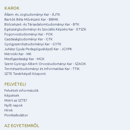
KAROK
Állam- és Jogtudományi Kar - ÁJTK
Bartók Béla Művészeti Kar - BBMK
Bölcsészet- és Társadalomtudományi Kar - BTK
Egészségtudományi és Szociális Képzési Kar - ETSZK
Fogorvostudományi Kar - FOK
Gazdaságtudományi Kar - GTK
Gyógyszerésztudományi Kar - GYTK
Juhász Gyula Pedagógusképző Kar - JGYPK
Mérnöki Kar - MK
Mezőgazdasági Kar - MGK
Szent-Györgyi Albert Orvostudományi Kar - SZAOK
Természettudományi és Informatikai Kar - TTIK
SZTE Tanárképző Központ
FELVÉTELI
Felvételi információk
Képzések
Miért az SZTE?
Nyílt napok
Hírek
Pontkalkulátor
AZ EGYETEMRŐL