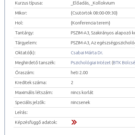
Kurzus típusa:
_Előadás, _Kollokvium
Mikor:
{Csütörtök 08:00-09:30}
Hol:
{Konferencia terem}
Tantárgy:
PSZIM-A3, Szakirányos alapozó k
Tárgyelem:
PSZIM-A3, Az egészségpszichológ
Oktató(k):
Csabai Márta Dr.
Meghirdető tanszék:
Pszichológiai Intézet
(
BTK Bölcs
Óraszám:
heti 2.00
Kreditek száma:
2
Maximális létszám:
nincs korlát
Speciális jelzők:
nincsenek
Leírás:
Képzésfüggő adatok: