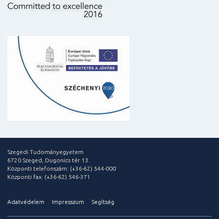
Szegedi Tudományegyetem
6720 Szeged, Dugonics tér 13.
Központi telefonszám: (+36-62) 544-000
Központi fax: (+36-62) 546-371
Adatvédelem
Impresszum
Segítség