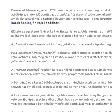
Ezen az oldalon az egyetem ETR tanulmányi rendszerében meghirdetett k
áttöltésre, ennek időpontját az „
Utolsó frissítés dátuma
” szövegnél ellenőr
amelyekhez (akikhez) az adott félévben már történt az ETR-ben kurzushi
karok honlapján
tájékozódhat.
Először az egyetemi félévet kell kiválasztania, ez az oldal tetején a „
… félé
nyílhegyekkel lépegetve lehetséges. Magán a feliraton való kattintás az old
A „
Tanrendi kereső
” mezőbe írt szöveggel általános keresést végezhet egy
Ha a „
Részletes keresési feltételek
” dobozt a jobbra mutató kettős >> nyílh
való kattintás után megjelenő listákból a kívánt tételeket (feltételenként
feltételek
” rész után ellenőrizheti.
A „
Tanrendi böngésző
” részben keresés nélkül, rendezett listákat áttekin
lehet elkezdeni (oktatók, szakok, képzési programok, tanszékek, ill. karok
A böngésző és a kereső többoszlopos eredménylistái általában a különböz
(egyszer az emelkedő, kétszer a csökkenő sorrendhez). Az aktuális rendez
A listák sorainak a végén található jobbra mutató kettős >> nyílhegyek r
való továbblépés esetén előfordulhat, hogy egy link már védett, nem nyi
vagy lépjen vissza a böngészője megfelelő gombjával, vagy jelentkezzen be