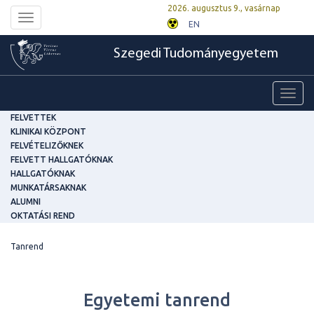
2026. augusztus 9., vasárnap
Toggle
EN
navigation
Szegedi Tudományegyetem
Toggl
navig
FELVETTEK
KLINIKAI KÖZPONT
FELVÉTELIZŐKNEK
FELVETT HALLGATÓKNAK
HALLGATÓKNAK
MUNKATÁRSAKNAK
ALUMNI
OKTATÁSI REND
Tanrend
Egyetemi tanrend