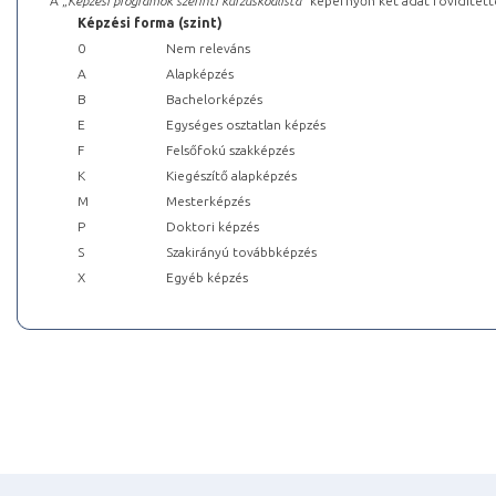
A „
Képzési programok szerinti kurzuskódlista
” képernyőn két adat rövidített
Képzési forma (szint)
0
Nem releváns
A
Alapképzés
B
Bachelorképzés
E
Egységes osztatlan képzés
F
Felsőfokú szakképzés
K
Kiegészítő alapképzés
M
Mesterképzés
P
Doktori képzés
S
Szakirányú továbbképzés
X
Egyéb képzés