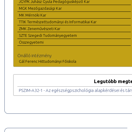
JGYPK Juhász Gyula Pedagógusképző Kar
MGK Mezőgazdasági Kar
MK Mérnöki Kar
TTIK Természettudományi és Informatikai Kar
ZMK Zeneművészeti Kar
SZTE Szegedi Tudományegyetem
Összegyetemi
Önálló intézmény
Gál Ferenc Hittudományi Főiskola
Legutóbb megte
PSZIM-A32-1 - Az egészségpszichológia alapkérdései és tá