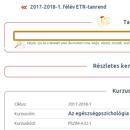
2017-2018-1. félév ETR-tanrend
Ta
Kérjük, írja be a keresett adat (kurzuskód címe, kódja, oktató, tanszék, szak
Részletes ker
Kurzu
Ciklus:
2017-2018-1
Az egészségpszichológia 
Kurzuscím:
Kurzuskód:
PSZIM-A32-1