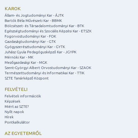
KAROK
Állam- és Jogtudományi Kar - ÁJTK
Bartók Béla Művészeti Kar - BBMK
Bölcsészet- és Társadalomtudományi Kar - BTK
Egészségtudományi és Szociális Képzési Kar - ETSZK
Fogorvostudományi Kar - FOK
Gazdaságtudományi Kar - GTK
Gyógyszerésztudományi Kar - GYTK
Juhász Gyula Pedagógusképző Kar - JGYPK
Mérnöki Kar - MK
Mezőgazdasági Kar - MGK
Szent-Györgyi Albert Orvostudományi Kar - SZAOK
Természettudományi és Informatikai Kar - TTIK
SZTE Tanárképző Központ
FELVÉTELI
Felvételi információk
Képzések
Miért az SZTE?
Nyílt napok
Hírek
Pontkalkulátor
AZ EGYETEMRŐL