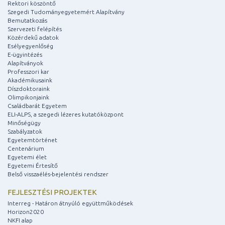
Rektori köszöntő
Szegedi Tudományegyetemért Alapítvány
Bemutatkozás
Szervezeti felépítés
Közérdekű adatok
Esélyegyenlőség
E-ügyintézés
Alapítványok
Professzori kar
Akadémikusaink
Díszdoktoraink
Olimpikonjaink
Családbarát Egyetem
ELI-ALPS, a szegedi lézeres kutatóközpont
Minőségügy
Szabályzatok
Egyetemtörténet
Centenárium
Egyetemi élet
Egyetemi Értesítő
Belső visszaélés-bejelentési rendszer
FEJLESZTÉSI PROJEKTEK
Interreg - Határon átnyúló együttműködések
Horizon2020
NKFI alap