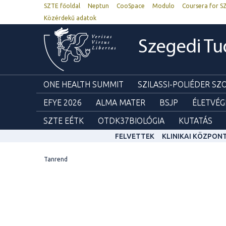
SZTE főoldal
Neptun
CooSpace
Modulo
Coursera for S
Közérdekű adatok
Szegedi T
ONE HEALTH SUMMIT
SZILASSI-POLIÉDER S
EFYE 2026
ALMA MATER
BSJP
ÉLETVÉG
SZTE EÉTK
OTDK37BIOLÓGIA
KUTATÁS
FELVETTEK
KLINIKAI KÖZPON
Tanrend