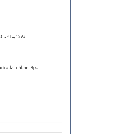
1
cs: JPTE, 1993
r irodalmában. Bp.: