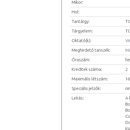
Mikor:
Hol:
Tantárgy:
TO
Tárgyelem:
TO
Oktató(k):
Vi
Meghirdető tanszék:
Ma
Óraszám:
he
Kreditek száma:
2
Maximális létszám:
16
Speciális jelzők:
ni
Leírás:
A 
Bo
Bo
Cs
Do
Ki