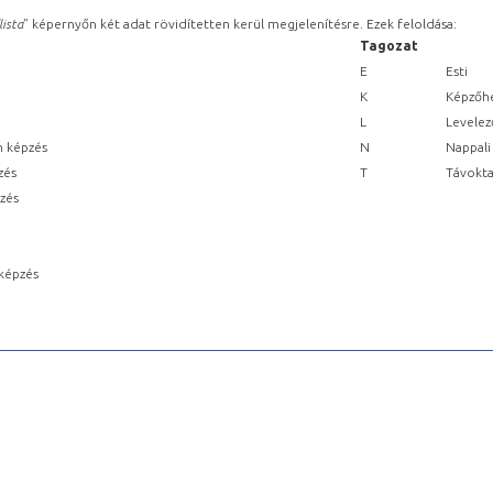
lista
” képernyőn két adat rövidítetten kerül megjelenítésre. Ezek feloldása:
Tagozat
E
Esti
K
Képzőhe
L
Levelez
n képzés
N
Nappali
zés
T
Távokta
pzés
képzés