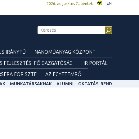
EN
2026. augusztus 7., péntek
S IRÁNYTŰ
NANOMŰANYAG KÖZPONT
ÉS FEJLESZTÉSI FŐIGAZGATÓSÁG
HR PORTÁL
SERA FOR SZTE
AZ EGYETEMRŐL
AK
MUNKATÁRSAKNAK
ALUMNI
OKTATÁSI REND