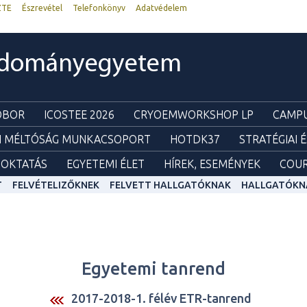
ZTE
Észrevétel
Telefonkönyv
Adatvédelem
udományegyetem
ZOBOR
ICOSTEE 2026
CRYOEMWORKSHOP LP
CAMPU
I MÉLTÓSÁG MUNKACSOPORT
HOTDK37
STRATÉGIAI 
OKTATÁS
EGYETEMI ÉLET
HÍREK, ESEMÉNYEK
COUR
T
FELVÉTELIZŐKNEK
FELVETT HALLGATÓKNAK
HALLGATÓKN
Egyetemi tanrend
2017-2018-1. félév ETR-tanrend