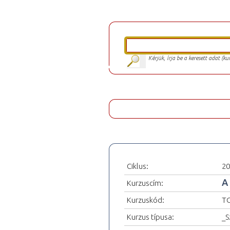
Kérjük, írja be a keresett adat (k
Ciklus:
20
A
Kurzuscím:
Kurzuskód:
T
Kurzus típusa:
_S