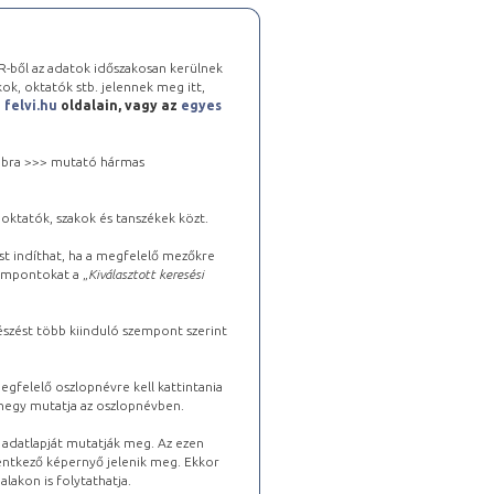
-ből az adatok időszakosan kerülnek
kok, oktatók stb. jelennek meg itt,
a
felvi.hu
oldalain, vagy az
egyes
 jobbra >>> mutató hármas
oktatók, szakok és tanszékek közt.
st indíthat, ha a megfelelő mezőkre
zempontokat a „
Kiválasztott keresési
észést több kiinduló szempont szerint
gfelelő oszlopnévre kell kattintania
lhegy mutatja az oszlopnévben.
s adatlapját mutatják meg. Az ezen
lentkező képernyő jelenik meg. Ekkor
lakon is folytathatja.