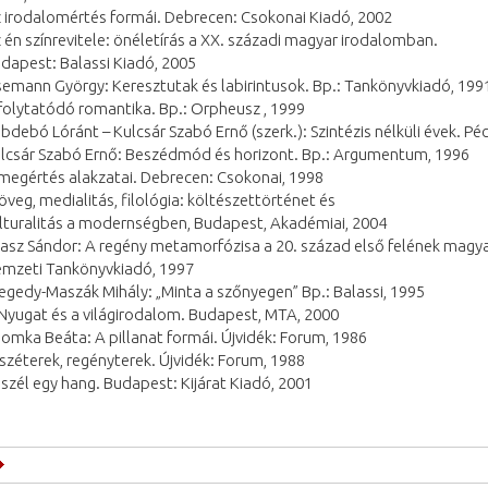
 irodalomértés formái. Debrecen: Csokonai Kiadó, 2002
 én színrevitele: önéletírás a XX. századi magyar irodalomban.
dapest: Balassi Kiadó, 2005
semann György: Keresztutak és labirintusok. Bp.: Tankönyvkiadó, 199
folytatódó romantika. Bp.: Orpheusz , 1999
bdebó Lóránt – Kulcsár Szabó Ernő (szerk.): Szintézis nélküli évek. Pé
lcsár Szabó Ernő: Beszédmód és horizont. Bp.: Argumentum, 1996
megértés alakzatai. Debrecen: Csokonai, 1998
öveg, medialitás, filológia: költészettörténet és
lturalitás a modernségben, Budapest, Akadémiai, 2004
asz Sándor: A regény metamorfózisa a 20. század első felének magya
mzeti Tankönyvkiadó, 1997
egedy-Maszák Mihály: „Minta a szőnyegen” Bp.: Balassi, 1995
Nyugat és a világirodalom. Budapest, MTA, 2000
omka Beáta: A pillanat formái. Újvidék: Forum, 1986
széterek, regényterek. Újvidék: Forum, 1988
szél egy hang. Budapest: Kijárat Kiadó, 2001