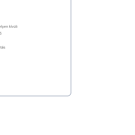
lyen kívüli
ő
tás