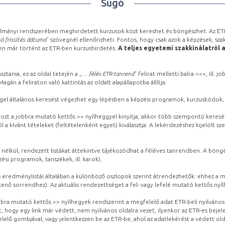
Súgó
lmányi rendszerében meghirdetett kurzusok közt kereshet és böngészhet. Az ETR
ó frissítés dátuma
” szövegnél ellenőrizheti. Fontos, hogy csak azok a képzések, sza
ben már történt az ETR-ben kurzushirdetés.
A teljes egyetemi szakkínálatról 
sztania, ez az oldal tetején a „
… félév ETR-tanrend
” felirat melletti balra <<<, ill.
gán a feliraton való kattintás az oldalt alapállapotba állítja.
gel általános keresést végezhet egy lépésben a képzési programok, kurzuskódok, 
ozt a jobbra mutató kettős >> nyílheggyel kinyitja, akkor több szempontú keresé
l a kívánt tételeket (feltételenként egyet) kiválasztja. A lekérdezéshez kijelölt s
 nélkül, rendezett listákat áttekintve tájékozódhat a féléves tanrendben. A böng
ési programok, tanszékek, ill. karok).
eredménylistái általában a különböző oszlopok szerint átrendezhetők: ehhez a me
kenő sorrendhez). Az aktuális rendezettséget a fel- vagy lefelé mutató kettős nyí
obbra mutató kettős >> nyílhegyek rendszerint a megfelelő adat ETR-beli nyilváno
, hogy egy link már védett, nem nyilvános oldalra vezet, ilyenkor az ETR-es beje
lelő gombjával, vagy jelentkezzen be az ETR-be, ahol az adatlekérést a védett olda