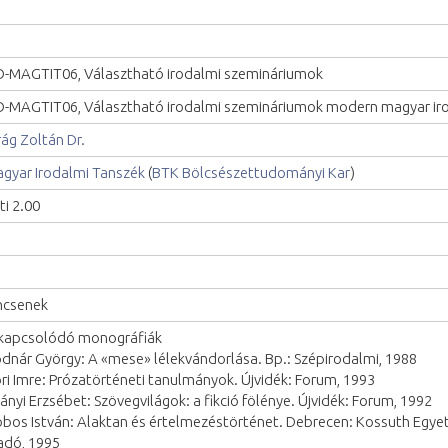
-MAGTIT06, Választható irodalmi szemináriumok
-MAGTIT06, Választható irodalmi szemináriumok modern magyar i
rág Zoltán Dr.
gyar Irodalmi Tanszék
(
BTK Bölcsészettudományi Kar
)
ti 2.00
ncsenek
kapcsolódó monográfiák
dnár György: A «mese» lélekvándorlása. Bp.: Szépirodalmi, 1988
ri Imre: Prózatörténeti tanulmányok. Újvidék: Forum, 1993
ányi Erzsébet: Szövegvilágok: a fikció fölénye. Újvidék: Forum, 1992
bos István: Alaktan és értelmezéstörténet. Debrecen: Kossuth Egye
adó, 1995