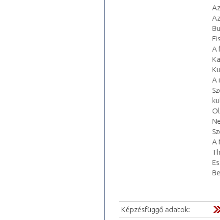
Az
Az
Bu
Ei
A 
Ka
Ku
A 
Sz
ku
Ol
Ne
Sz
A 
Th
Es
Be
Képzésfüggő adatok: