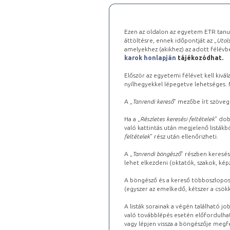
Ezen az oldalon az egyetem ETR tanu
áttöltésre, ennek időpontját az „
Utols
amelyekhez (akikhez) az adott félév
karok honlapján
tájékozódhat.
Először az egyetemi félévet kell kivála
nyílhegyekkel lépegetve lehetséges. Ma
A „
Tanrendi kereső
” mezőbe írt szöveg
Ha a „
Részletes keresési feltételek
” dob
való kattintás után megjelenő listákbó
feltételek
” rész után ellenőrizheti.
A „
Tanrendi böngésző
” részben keresés
lehet elkezdeni (oktatók, szakok, képz
A böngésző és a kereső többoszlopos 
(egyszer az emelkedő, kétszer a csök
A listák sorainak a végén található j
való továbblépés esetén előfordulhat
vagy lépjen vissza a böngészője megfe