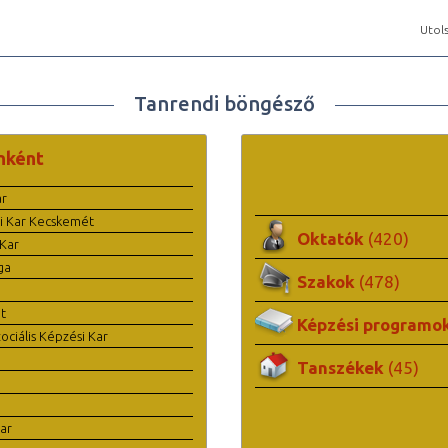
Utols
Tanrendi böngésző
nként
ar
i Kar Kecskemét
Oktatók
(420)
Kar
ga
Szakok
(478)
t
Képzési programo
ciális Képzési Kar
Tanszékek
(45)
ar