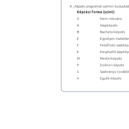
A „
Képzési programok szerinti kurzuskód
Képzési forma (szint)
0
Nem releváns
A
Alapképzés
B
Bachelorképzés
E
Egységes osztatla
F
Felsőfokú szakkép
K
Kiegészítő alapké
M
Mesterképzés
P
Doktori képzés
S
Szakirányú tovább
X
Egyéb képzés