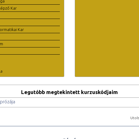
ága
képző Kar
ormatikai Kar
em
la
Legutóbb megtekintett kurzuskódjaim
prózája
Utols