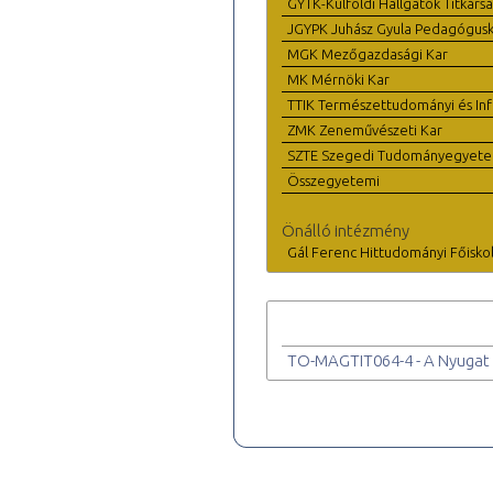
GYTK-Külföldi Hallgatók Titkárs
JGYPK Juhász Gyula Pedagógus
MGK Mezőgazdasági Kar
MK Mérnöki Kar
TTIK Természettudományi és Inf
ZMK Zeneművészeti Kar
SZTE Szegedi Tudományegyet
Összegyetemi
Önálló intézmény
Gál Ferenc Hittudományi Főisko
TO-MAGTIT064-4 - A Nyugat 