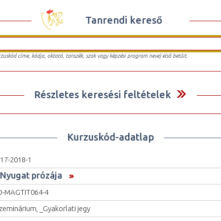
Tanrendi kereső
urzuskód címe, kódja, oktató, tanszék, szak vagy képzési program neve) első betűit.
Részletes keresési feltételek
Kurzuskód-adatlap
17-2018-1
 Nyugat prózája
O-MAGTIT064-4
zeminárium, _Gyakorlati jegy