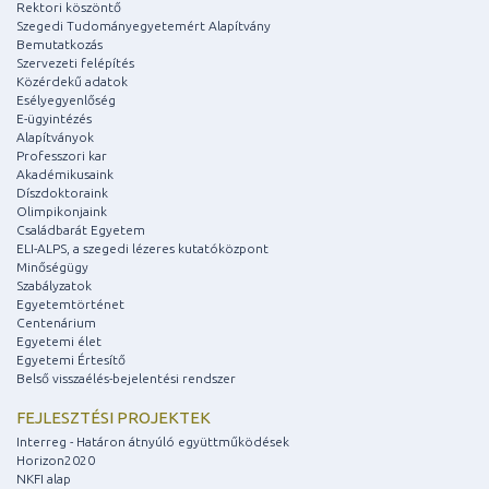
Rektori köszöntő
Szegedi Tudományegyetemért Alapítvány
Bemutatkozás
Szervezeti felépítés
Közérdekű adatok
Esélyegyenlőség
E-ügyintézés
Alapítványok
Professzori kar
Akadémikusaink
Díszdoktoraink
Olimpikonjaink
Családbarát Egyetem
ELI-ALPS, a szegedi lézeres kutatóközpont
Minőségügy
Szabályzatok
Egyetemtörténet
Centenárium
Egyetemi élet
Egyetemi Értesítő
Belső visszaélés-bejelentési rendszer
FEJLESZTÉSI PROJEKTEK
Interreg - Határon átnyúló együttműködések
Horizon2020
NKFI alap