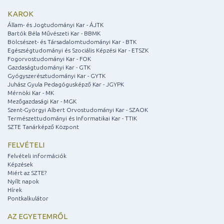
KAROK
Állam- és Jogtudományi Kar - ÁJTK
Bartók Béla Művészeti Kar - BBMK
Bölcsészet- és Társadalomtudományi Kar - BTK
Egészségtudományi és Szociális Képzési Kar - ETSZK
Fogorvostudományi Kar - FOK
Gazdaságtudományi Kar - GTK
Gyógyszerésztudományi Kar - GYTK
Juhász Gyula Pedagógusképző Kar - JGYPK
Mérnöki Kar - MK
Mezőgazdasági Kar - MGK
Szent-Györgyi Albert Orvostudományi Kar - SZAOK
Természettudományi és Informatikai Kar - TTIK
SZTE Tanárképző Központ
FELVÉTELI
Felvételi információk
Képzések
Miért az SZTE?
Nyílt napok
Hírek
Pontkalkulátor
AZ EGYETEMRŐL