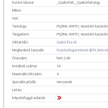
Kurzus típusa:
_Gyakorlat, _Gyakorlati jegy
Mikor:
Hol:
Tantárgy:
PSZIML- KMTI1, Vezetett kutató
Tárgyelem:
PSZIML- KMTI1, Vezetett kutató
Oktató(k):
Szabó Éva dr.
Meghirdető tanszék:
Pszichológiai Intézet
(
BTK Bölcs
Óraszám:
heti 2.00
Kreditek száma:
10
Maximális létszám:
4
Speciális jelzők:
nincsenek
Leírás:
Képzésfüggő adatok: