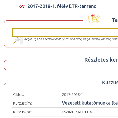
2017-2018-1. félév ETR-tanrend
Ta
Kérjük, írja be a keresett adat (kurzuskód címe, kódja, oktató, tanszék, szak
Részletes ker
Kurzu
Ciklus:
2017-2018-1
Vezetett kutatómunka (tan
Kurzuscím:
Kurzuskód:
PSZIML- KMTI11-4