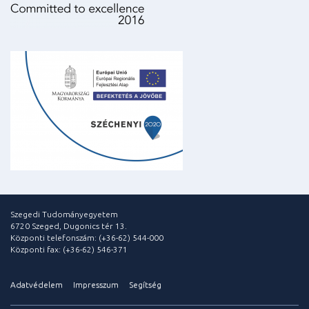
Szegedi Tudományegyetem
6720 Szeged, Dugonics tér 13.
Központi telefonszám: (+36-62) 544-000
Központi fax: (+36-62) 546-371
Adatvédelem
Impresszum
Segítség