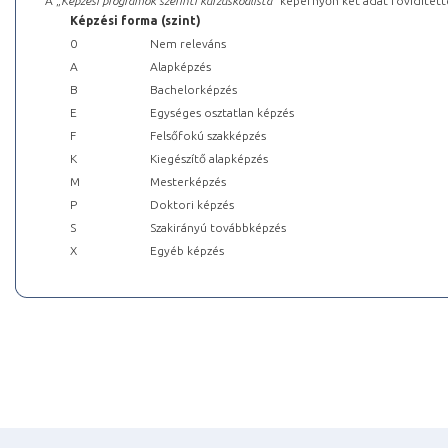
A „
Képzési programok szerinti kurzuskódlista
” képernyőn két adat rövidített
Képzési forma (szint)
0
Nem releváns
A
Alapképzés
B
Bachelorképzés
E
Egységes osztatlan képzés
F
Felsőfokú szakképzés
K
Kiegészítő alapképzés
M
Mesterképzés
P
Doktori képzés
S
Szakirányú továbbképzés
X
Egyéb képzés