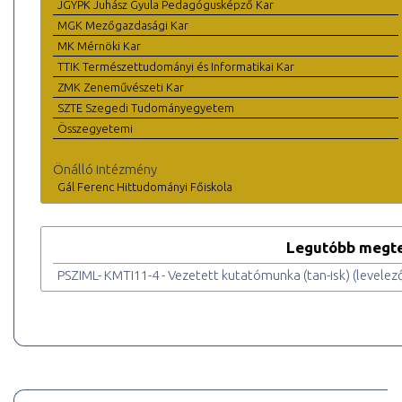
JGYPK Juhász Gyula Pedagógusképző Kar
MGK Mezőgazdasági Kar
MK Mérnöki Kar
TTIK Természettudományi és Informatikai Kar
ZMK Zeneművészeti Kar
SZTE Szegedi Tudományegyetem
Összegyetemi
Önálló intézmény
Gál Ferenc Hittudományi Főiskola
Legutóbb megte
PSZIML- KMTI11-4 - Vezetett kutatómunka (tan-isk) (levelez