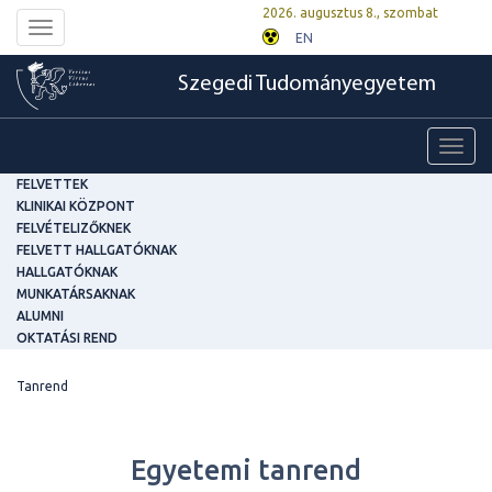
2026. augusztus 8., szombat
Toggle
EN
navigation
Szegedi Tudományegyetem
Toggl
navig
FELVETTEK
KLINIKAI KÖZPONT
FELVÉTELIZŐKNEK
FELVETT HALLGATÓKNAK
HALLGATÓKNAK
MUNKATÁRSAKNAK
ALUMNI
OKTATÁSI REND
Tanrend
Egyetemi tanrend