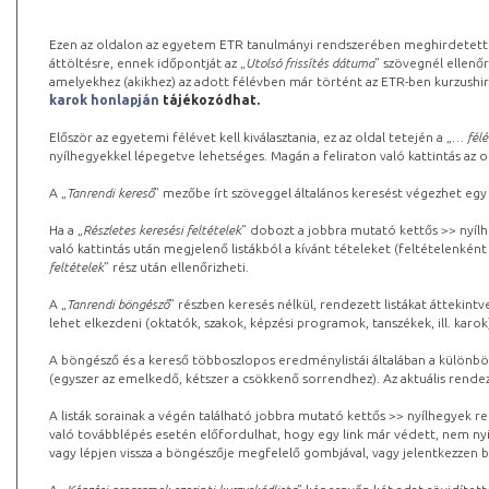
Ezen az oldalon az egyetem ETR tanulmányi rendszerében meghirdetett k
áttöltésre, ennek időpontját az „
Utolsó frissítés dátuma
” szövegnél ellenőr
amelyekhez (akikhez) az adott félévben már történt az ETR-ben kurzushi
karok honlapján
tájékozódhat.
Először az egyetemi félévet kell kiválasztania, ez az oldal tetején a „
… félé
nyílhegyekkel lépegetve lehetséges. Magán a feliraton való kattintás az old
A „
Tanrendi kereső
” mezőbe írt szöveggel általános keresést végezhet egy
Ha a „
Részletes keresési feltételek
” dobozt a jobbra mutató kettős >> nyílh
való kattintás után megjelenő listákból a kívánt tételeket (feltételenként
feltételek
” rész után ellenőrizheti.
A „
Tanrendi böngésző
” részben keresés nélkül, rendezett listákat áttekin
lehet elkezdeni (oktatók, szakok, képzési programok, tanszékek, ill. karok
A böngésző és a kereső többoszlopos eredménylistái általában a különböz
(egyszer az emelkedő, kétszer a csökkenő sorrendhez). Az aktuális rendez
A listák sorainak a végén található jobbra mutató kettős >> nyílhegyek r
való továbblépés esetén előfordulhat, hogy egy link már védett, nem nyi
vagy lépjen vissza a böngészője megfelelő gombjával, vagy jelentkezzen be