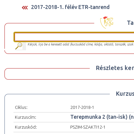
2017-2018-1. félév ETR-tanrend
Ta
Kérjük, írja be a keresett adat (kurzuskód címe, kódja, oktató, tanszék, szak
Részletes ker
Kurzu
Ciklus:
2017-2018-1
Terepmunka 2 (tan-isk) (n
Kurzuscím:
Kurzuskód:
PSZIM-SZAKTI12-1