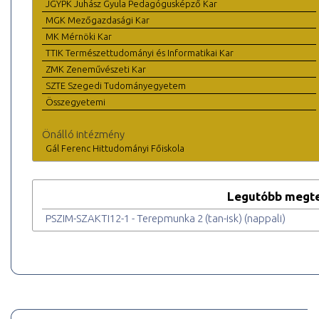
JGYPK Juhász Gyula Pedagógusképző Kar
MGK Mezőgazdasági Kar
MK Mérnöki Kar
TTIK Természettudományi és Informatikai Kar
ZMK Zeneművészeti Kar
SZTE Szegedi Tudományegyetem
Összegyetemi
Önálló intézmény
Gál Ferenc Hittudományi Főiskola
Legutóbb megte
PSZIM-SZAKTI12-1 - Terepmunka 2 (tan-isk) (nappali)