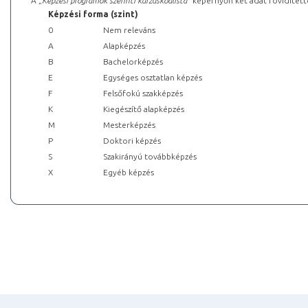
A „
Képzési programok szerinti kurzuskódlista
” képernyőn két adat rövidített
Képzési forma (szint)
0
Nem releváns
A
Alapképzés
B
Bachelorképzés
E
Egységes osztatlan képzés
F
Felsőfokú szakképzés
K
Kiegészítő alapképzés
M
Mesterképzés
P
Doktori képzés
S
Szakirányú továbbképzés
X
Egyéb képzés