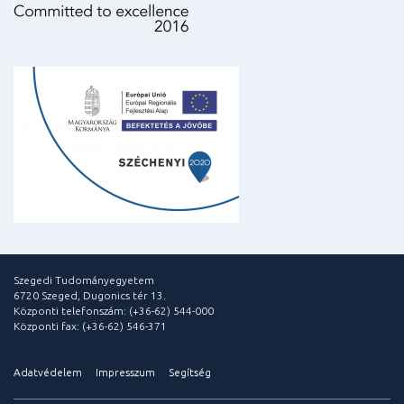
Szegedi Tudományegyetem
6720 Szeged, Dugonics tér 13.
Központi telefonszám: (+36-62) 544-000
Központi fax: (+36-62) 546-371
Adatvédelem
Impresszum
Segítség