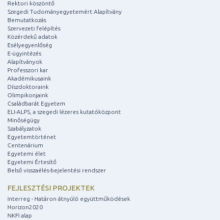
Rektori köszöntő
Szegedi Tudományegyetemért Alapítvány
Bemutatkozás
Szervezeti felépítés
Közérdekű adatok
Esélyegyenlőség
E-ügyintézés
Alapítványok
Professzori kar
Akadémikusaink
Díszdoktoraink
Olimpikonjaink
Családbarát Egyetem
ELI-ALPS, a szegedi lézeres kutatóközpont
Minőségügy
Szabályzatok
Egyetemtörténet
Centenárium
Egyetemi élet
Egyetemi Értesítő
Belső visszaélés-bejelentési rendszer
FEJLESZTÉSI PROJEKTEK
Interreg - Határon átnyúló együttműködések
Horizon2020
NKFI alap