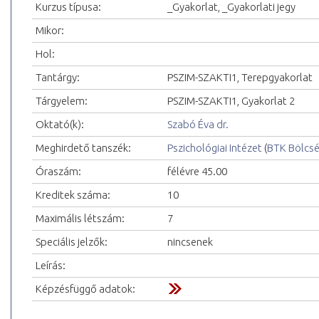
Kurzus típusa:
_Gyakorlat, _Gyakorlati jegy
Mikor:
Hol:
Tantárgy:
PSZIM-SZAKTI1, Terepgyakorlat
Tárgyelem:
PSZIM-SZAKTI1, Gyakorlat 2
Oktató(k):
Szabó Éva dr.
Meghirdető tanszék:
Pszichológiai Intézet
(
BTK Bölcs
Óraszám:
félévre 45.00
Kreditek száma:
10
Maximális létszám:
7
Speciális jelzők:
nincsenek
Leírás:
Képzésfüggő adatok: