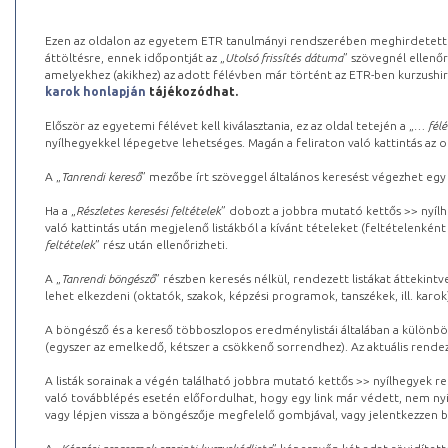
Ezen az oldalon az egyetem ETR tanulmányi rendszerében meghirdetett k
áttöltésre, ennek időpontját az „
Utolsó frissítés dátuma
” szövegnél ellenőr
amelyekhez (akikhez) az adott félévben már történt az ETR-ben kurzushi
karok honlapján
tájékozódhat.
Először az egyetemi félévet kell kiválasztania, ez az oldal tetején a „
… félé
nyílhegyekkel lépegetve lehetséges. Magán a feliraton való kattintás az old
A „
Tanrendi kereső
” mezőbe írt szöveggel általános keresést végezhet egy
Ha a „
Részletes keresési feltételek
” dobozt a jobbra mutató kettős >> nyílh
való kattintás után megjelenő listákból a kívánt tételeket (feltételenként
feltételek
” rész után ellenőrizheti.
A „
Tanrendi böngésző
” részben keresés nélkül, rendezett listákat áttekin
lehet elkezdeni (oktatók, szakok, képzési programok, tanszékek, ill. karok
A böngésző és a kereső többoszlopos eredménylistái általában a különböz
(egyszer az emelkedő, kétszer a csökkenő sorrendhez). Az aktuális rendez
A listák sorainak a végén található jobbra mutató kettős >> nyílhegyek r
való továbblépés esetén előfordulhat, hogy egy link már védett, nem nyi
vagy lépjen vissza a böngészője megfelelő gombjával, vagy jelentkezzen be