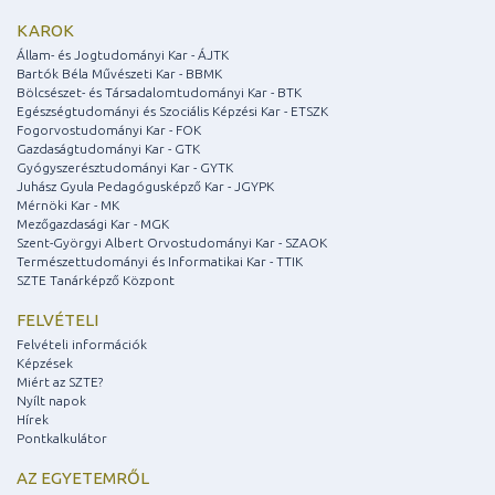
KAROK
Állam- és Jogtudományi Kar - ÁJTK
Bartók Béla Művészeti Kar - BBMK
Bölcsészet- és Társadalomtudományi Kar - BTK
Egészségtudományi és Szociális Képzési Kar - ETSZK
Fogorvostudományi Kar - FOK
Gazdaságtudományi Kar - GTK
Gyógyszerésztudományi Kar - GYTK
Juhász Gyula Pedagógusképző Kar - JGYPK
Mérnöki Kar - MK
Mezőgazdasági Kar - MGK
Szent-Györgyi Albert Orvostudományi Kar - SZAOK
Természettudományi és Informatikai Kar - TTIK
SZTE Tanárképző Központ
FELVÉTELI
Felvételi információk
Képzések
Miért az SZTE?
Nyílt napok
Hírek
Pontkalkulátor
AZ EGYETEMRŐL