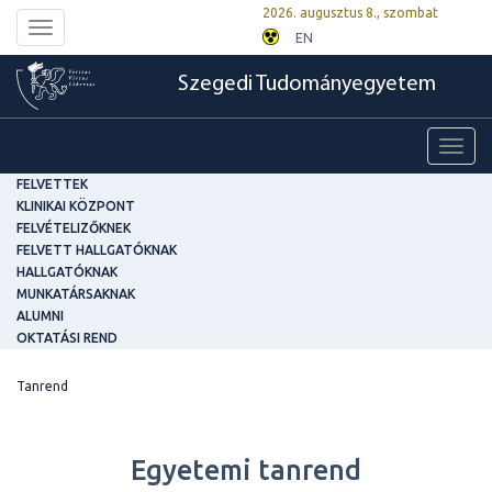
2026. augusztus 8., szombat
Toggle
EN
navigation
Szegedi Tudományegyetem
Toggl
navig
FELVETTEK
KLINIKAI KÖZPONT
FELVÉTELIZŐKNEK
FELVETT HALLGATÓKNAK
HALLGATÓKNAK
MUNKATÁRSAKNAK
ALUMNI
OKTATÁSI REND
Tanrend
Egyetemi tanrend