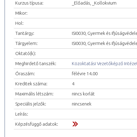
Kurzus típusa:
_Előadás, _Kollokvium
Mikor:
Hol:
Tantárgy:
ISI0030, Gyermek és ifjúságvéde
Tárgyelem:
ISI0030, Gyermek és ifjúságvéde
Oktató(k):
Meghirdető tanszék:
Közoktatási Vezetőképző Intéze
Óraszám:
félévre 14.00
Kreditek száma:
4
Maximális létszám:
nincs korlát
Speciális jelzők:
nincsenek
Leírás:
Képzésfüggő adatok: