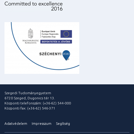
Szegedi Tudományegyetem
6720 Szeged, Dugonics tér 13.
Központi telefonszám: (+36-62) 544-000
Központi fax: (+36-62) 546-371
Adatvédelem
Impresszum
Segítség