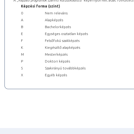
A „
Képzési programok szerinti kurzuskódlista
” képernyőn két adat rövidített
Képzési forma (szint)
0
Nem releváns
A
Alapképzés
B
Bachelorképzés
E
Egységes osztatlan képzés
F
Felsőfokú szakképzés
K
Kiegészítő alapképzés
M
Mesterképzés
P
Doktori képzés
S
Szakirányú továbbképzés
X
Egyéb képzés