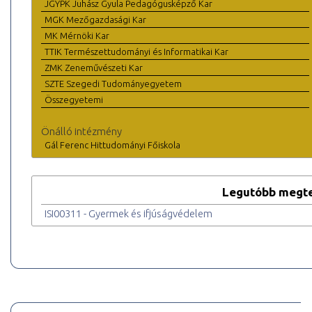
JGYPK Juhász Gyula Pedagógusképző Kar
MGK Mezőgazdasági Kar
MK Mérnöki Kar
TTIK Természettudományi és Informatikai Kar
ZMK Zeneművészeti Kar
SZTE Szegedi Tudományegyetem
Összegyetemi
Önálló intézmény
Gál Ferenc Hittudományi Főiskola
Legutóbb megte
ISI00311 - Gyermek és ifjúságvédelem