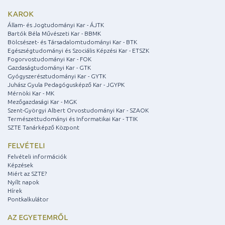
KAROK
Állam- és Jogtudományi Kar - ÁJTK
Bartók Béla Művészeti Kar - BBMK
Bölcsészet- és Társadalomtudományi Kar - BTK
Egészségtudományi és Szociális Képzési Kar - ETSZK
Fogorvostudományi Kar - FOK
Gazdaságtudományi Kar - GTK
Gyógyszerésztudományi Kar - GYTK
Juhász Gyula Pedagógusképző Kar - JGYPK
Mérnöki Kar - MK
Mezőgazdasági Kar - MGK
Szent-Györgyi Albert Orvostudományi Kar - SZAOK
Természettudományi és Informatikai Kar - TTIK
SZTE Tanárképző Központ
FELVÉTELI
Felvételi információk
Képzések
Miért az SZTE?
Nyílt napok
Hírek
Pontkalkulátor
AZ EGYETEMRŐL