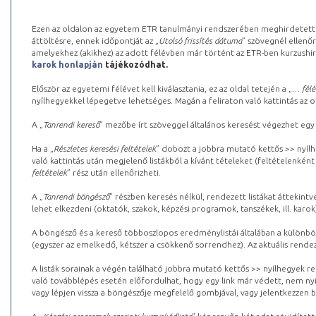
Ezen az oldalon az egyetem ETR tanulmányi rendszerében meghirdetett k
áttöltésre, ennek időpontját az „
Utolsó frissítés dátuma
” szövegnél ellenőr
amelyekhez (akikhez) az adott félévben már történt az ETR-ben kurzushi
karok honlapján
tájékozódhat.
Először az egyetemi félévet kell kiválasztania, ez az oldal tetején a „
… félé
nyílhegyekkel lépegetve lehetséges. Magán a feliraton való kattintás az old
A „
Tanrendi kereső
” mezőbe írt szöveggel általános keresést végezhet egy
Ha a „
Részletes keresési feltételek
” dobozt a jobbra mutató kettős >> nyílh
való kattintás után megjelenő listákból a kívánt tételeket (feltételenként
feltételek
” rész után ellenőrizheti.
A „
Tanrendi böngésző
” részben keresés nélkül, rendezett listákat áttekin
lehet elkezdeni (oktatók, szakok, képzési programok, tanszékek, ill. karok
A böngésző és a kereső többoszlopos eredménylistái általában a különböz
(egyszer az emelkedő, kétszer a csökkenő sorrendhez). Az aktuális rendez
A listák sorainak a végén található jobbra mutató kettős >> nyílhegyek r
való továbblépés esetén előfordulhat, hogy egy link már védett, nem nyi
vagy lépjen vissza a böngészője megfelelő gombjával, vagy jelentkezzen be