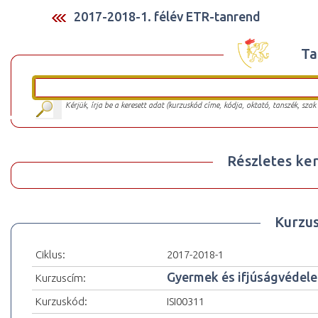
2017-2018-1. félév ETR-tanrend
Ta
Kérjük, írja be a keresett adat (kurzuskód címe, kódja, oktató, tanszék, szak
Részletes ker
Kurzu
Ciklus:
2017-2018-1
Gyermek és ifjúságvédel
Kurzuscím:
Kurzuskód:
ISI00311