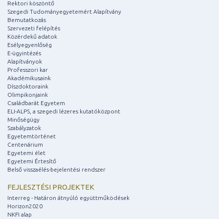
Rektori köszöntő
Szegedi Tudományegyetemért Alapítvány
Bemutatkozás
Szervezeti felépítés
Közérdekű adatok
Esélyegyenlőség
E-ügyintézés
Alapítványok
Professzori kar
Akadémikusaink
Díszdoktoraink
Olimpikonjaink
Családbarát Egyetem
ELI-ALPS, a szegedi lézeres kutatóközpont
Minőségügy
Szabályzatok
Egyetemtörténet
Centenárium
Egyetemi élet
Egyetemi Értesítő
Belső visszaélés-bejelentési rendszer
FEJLESZTÉSI PROJEKTEK
Interreg - Határon átnyúló együttműködések
Horizon2020
NKFI alap