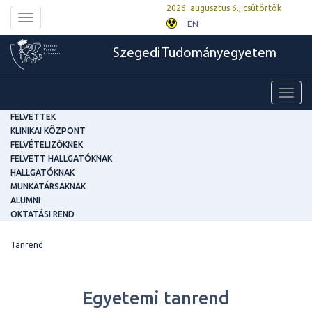
2026. augusztus 6., csütörtök
Toggle
EN
navigation
Szegedi Tudományegyetem
Toggl
navig
FELVETTEK
KLINIKAI KÖZPONT
FELVÉTELIZŐKNEK
FELVETT HALLGATÓKNAK
HALLGATÓKNAK
MUNKATÁRSAKNAK
ALUMNI
OKTATÁSI REND
Tanrend
Egyetemi tanrend