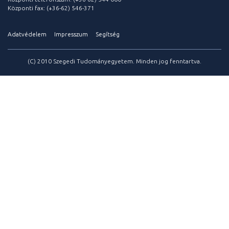
Központi fax: (+36-62) 546-371
Adatvédelem
Impresszum
Segítség
(C) 2010 Szegedi Tudományegyetem. Minden jog fenntartva.