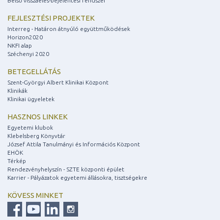
Belső visszaélés-bejelentési rendszer
FEJLESZTÉSI PROJEKTEK
Interreg - Határon átnyúló együttműködések
Horizon2020
NKFI alap
Széchenyi 2020
BETEGELLÁTÁS
Szent-Györgyi Albert Klinikai Központ
Klinikák
Klinikai ügyeletek
HASZNOS LINKEK
Egyetemi klubok
Klebelsberg Könyvtár
József Attila Tanulmányi és Információs Központ
EHÖK
Térkép
Rendezvényhelyszín - SZTE központi épület
Karrier - Pályázatok egyetemi állásokra, tisztségekre
KÖVESS MINKET