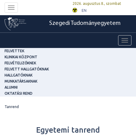
2026. augusztus 8., szombat
Toggle
EN
navigation
Szegedi Tudományegyetem
Toggl
navig
FELVETTEK
KLINIKAI KÖZPONT
FELVÉTELIZŐKNEK
FELVETT HALLGATÓKNAK
HALLGATÓKNAK
MUNKATÁRSAKNAK
ALUMNI
OKTATÁSI REND
Tanrend
Egyetemi tanrend