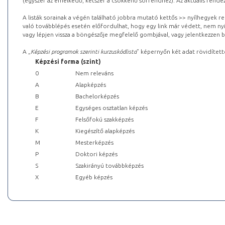
(egyszer az emelkedő, kétszer a csökkenő sorrendhez). Az aktuális rendez
A listák sorainak a végén található jobbra mutató kettős >> nyílhegyek r
való továbblépés esetén előfordulhat, hogy egy link már védett, nem nyi
vagy lépjen vissza a böngészője megfelelő gombjával, vagy jelentkezzen be
A „
Képzési programok szerinti kurzuskódlista
” képernyőn két adat rövidített
Képzési forma (szint)
0
Nem releváns
A
Alapképzés
B
Bachelorképzés
E
Egységes osztatlan képzés
F
Felsőfokú szakképzés
K
Kiegészítő alapképzés
M
Mesterképzés
P
Doktori képzés
S
Szakirányú továbbképzés
X
Egyéb képzés