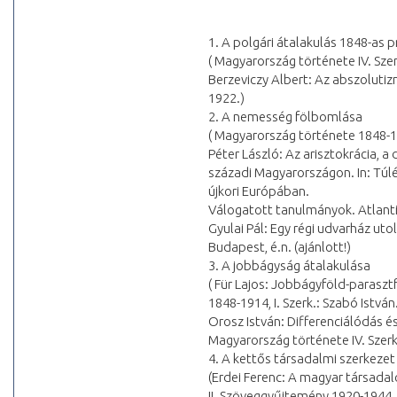
1. A polgári átalakulás 1848-as
( Magyarország története IV. Sze
Berzeviczy Albert: Az abszoluti
1922.)
2. A nemesség fölbomlása
( Magyarország története 1848-18
Péter László: Az arisztokrácia, a 
századi Magyarországon. In: Túlé
újkori Európában.
Válogatott tanulmányok. Atlanti
Gyulai Pál: Egy régi udvarház uto
Budapest, é.n. (ajánlott!)
3. A jobbágyság átalakulása
( Für Lajos: Jobbágyföld-parasz
1848-1914, I. Szerk.: Szabó Istvá
Orosz István: Differenciálódás és 
Magyarország története IV. Szerk
4. A kettős társadalmi szerkeze
(Erdei Ferenc: A magyar társada
II. Szöveggyűjtemény 1920-1944. 