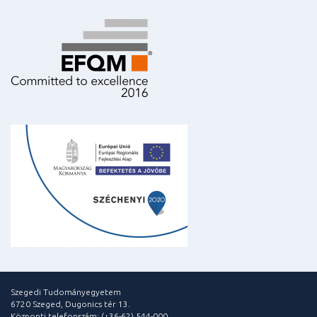
Szegedi Tudományegyetem
6720 Szeged, Dugonics tér 13.
Központi telefonszám: (+36-62) 544-000