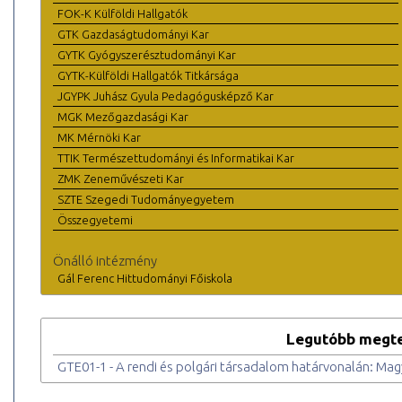
FOK-K Külföldi Hallgatók
GTK Gazdaságtudományi Kar
GYTK Gyógyszerésztudományi Kar
GYTK-Külföldi Hallgatók Titkársága
JGYPK Juhász Gyula Pedagógusképző Kar
MGK Mezőgazdasági Kar
MK Mérnöki Kar
TTIK Természettudományi és Informatikai Kar
ZMK Zeneművészeti Kar
SZTE Szegedi Tudományegyetem
Összegyetemi
Önálló intézmény
Gál Ferenc Hittudományi Főiskola
Legutóbb megte
GTE01-1 - A rendi és polgári társadalom határvonalán: Ma