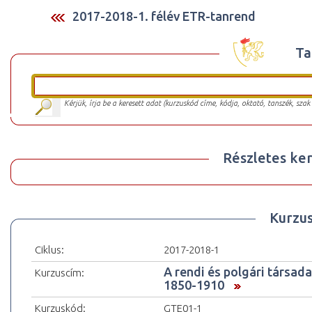
2017-2018-1. félév ETR-tanrend
Ta
Kérjük, írja be a keresett adat (kurzuskód címe, kódja, oktató, tanszék, szak
Részletes ker
Kurzu
Ciklus:
2017-2018-1
A rendi és polgári társa
Kurzuscím:
1850-1910
Kurzuskód:
GTE01-1