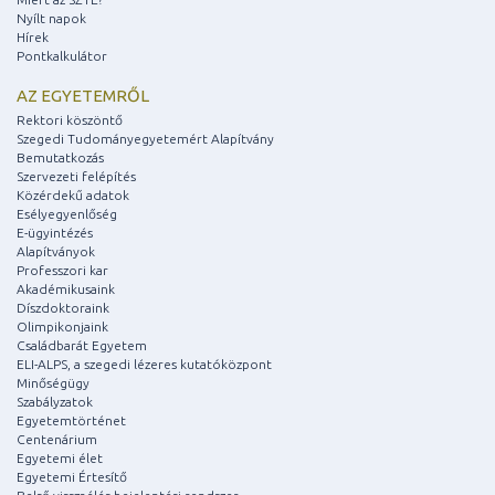
Nyílt napok
Hírek
Pontkalkulátor
AZ EGYETEMRŐL
Rektori köszöntő
Szegedi Tudományegyetemért Alapítvány
Bemutatkozás
Szervezeti felépítés
Közérdekű adatok
Esélyegyenlőség
E-ügyintézés
Alapítványok
Professzori kar
Akadémikusaink
Díszdoktoraink
Olimpikonjaink
Családbarát Egyetem
ELI-ALPS, a szegedi lézeres kutatóközpont
Minőségügy
Szabályzatok
Egyetemtörténet
Centenárium
Egyetemi élet
Egyetemi Értesítő