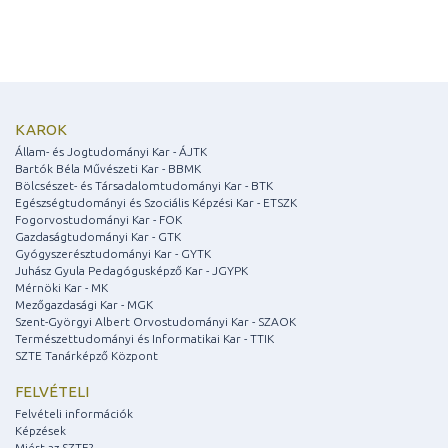
KAROK
Állam- és Jogtudományi Kar - ÁJTK
Bartók Béla Művészeti Kar - BBMK
Bölcsészet- és Társadalomtudományi Kar - BTK
Egészségtudományi és Szociális Képzési Kar - ETSZK
Fogorvostudományi Kar - FOK
Gazdaságtudományi Kar - GTK
Gyógyszerésztudományi Kar - GYTK
Juhász Gyula Pedagógusképző Kar - JGYPK
Mérnöki Kar - MK
Mezőgazdasági Kar - MGK
Szent-Györgyi Albert Orvostudományi Kar - SZAOK
Természettudományi és Informatikai Kar - TTIK
SZTE Tanárképző Központ
FELVÉTELI
Felvételi információk
Képzések
Miért az SZTE?