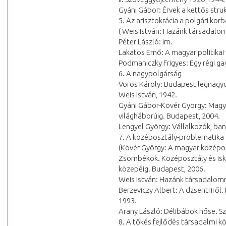
Gyáni Gábor: Érvek a kettős struk
5. Az arisztokrácia a polgári kor
( Weis István: Hazánk társadalo
Péter László: im.
Lakatos Ernő: A magyar politikai
Podmaniczky Frigyes: Egy régi gav
6. A nagypolgárság
Vörös Károly: Budapest legnagy
Weis István, 1942.
Gyáni Gábor-Kövér György: Magy
világháborúig. Budapest, 2004.
Lengyel György: Vállalkozók, ba
7. A középosztály-problematika
(Kövér György: A magyar középosz
Zsombékok. Középosztály és isko
közepéig. Budapest, 2006.
Weis István: Hazánk társadalomr
Berzeviczy Albert: A dzsentriről.
1993.
Arany László: Délibábok hőse. Sz
8. A tőkés fejlődés társadalmi 