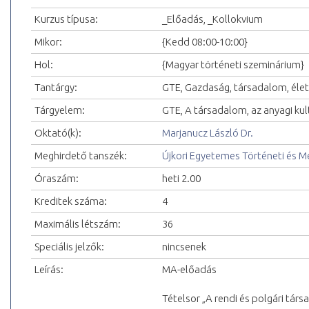
Kurzus típusa:
_Előadás, _Kollokvium
Mikor:
{Kedd 08:00-10:00}
Hol:
{Magyar történeti szeminárium}
Tantárgy:
GTE, Gazdaság, társadalom, él
Tárgyelem:
GTE, A társadalom, az anyagi kul
Oktató(k):
Marjanucz László Dr.
Meghirdető tanszék:
Újkori Egyetemes Történeti és 
Óraszám:
heti 2.00
Kreditek száma:
4
Maximális létszám:
36
Speciális jelzők:
nincsenek
Leírás:
MA-előadás
Tételsor „A rendi és polgári tár