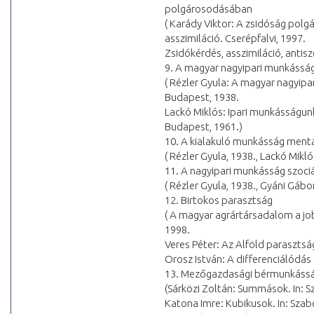
polgárosodásában
( Karády Viktor: A zsidóság polg
asszimiláció. Cserépfalvi, 1997.
Zsidókérdés, asszimiláció, antis
9. A magyar nagyipari munkásság
( Rézler Gyula: A magyar nagyip
Budapest, 1938.
Lackó Miklós: Ipari munkásságun
Budapest, 1961.)
10. A kialakuló munkásság menta
( Rézler Gyula, 1938., Lackó Mikló
11. A nagyipari munkásság szoci
( Rézler Gyula, 1938., Gyáni Gábo
12. Birtokos parasztság
( A magyar agrártársadalom a job
1998.
Veres Péter: Az Alföld paraszts
Orosz István: A differenciálódás é
13. Mezőgazdasági bérmunkáss
(Sárközi Zoltán: Summások. In: Sza
Katona Imre: Kubikusok. In: Szab