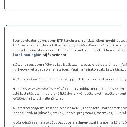
Ezen az oldalon az egyetem ETR tanulmányi rendszerében meghirdetett k
áttöltésre, ennek időpontját az „
Utolsó frissítés dátuma
” szövegnél ellenőr
amelyekhez (akikhez) az adott félévben már történt az ETR-ben kurzushi
karok honlapján
tájékozódhat.
Először az egyetemi félévet kell kiválasztania, ez az oldal tetején a „
… félé
nyílhegyekkel lépegetve lehetséges. Magán a feliraton való kattintás az old
A „
Tanrendi kereső
” mezőbe írt szöveggel általános keresést végezhet egy
Ha a „
Részletes keresési feltételek
” dobozt a jobbra mutató kettős >> nyílh
való kattintás után megjelenő listákból a kívánt tételeket (feltételenként
feltételek
” rész után ellenőrizheti.
A „
Tanrendi böngésző
” részben keresés nélkül, rendezett listákat áttekin
lehet elkezdeni (oktatók, szakok, képzési programok, tanszékek, ill. karok
A böngésző és a kereső többoszlopos eredménylistái általában a különböz