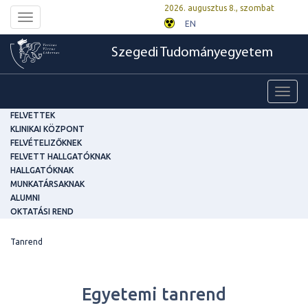
2026. augusztus 8., szombat
Toggle
EN
navigation
Szegedi Tudományegyetem
Toggl
navig
FELVETTEK
KLINIKAI KÖZPONT
FELVÉTELIZŐKNEK
FELVETT HALLGATÓKNAK
HALLGATÓKNAK
MUNKATÁRSAKNAK
ALUMNI
OKTATÁSI REND
Tanrend
Egyetemi tanrend