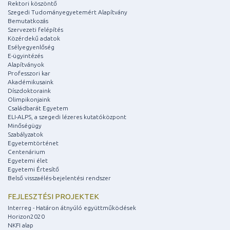
Rektori köszöntő
Szegedi Tudományegyetemért Alapítvány
Bemutatkozás
Szervezeti felépítés
Közérdekű adatok
Esélyegyenlőség
E-ügyintézés
Alapítványok
Professzori kar
Akadémikusaink
Díszdoktoraink
Olimpikonjaink
Családbarát Egyetem
ELI-ALPS, a szegedi lézeres kutatóközpont
Minőségügy
Szabályzatok
Egyetemtörténet
Centenárium
Egyetemi élet
Egyetemi Értesítő
Belső visszaélés-bejelentési rendszer
FEJLESZTÉSI PROJEKTEK
Interreg - Határon átnyúló együttműködések
Horizon2020
NKFI alap