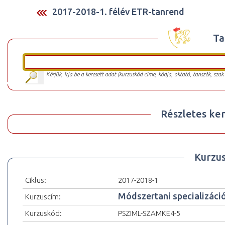
2017-2018-1. félév ETR-tanrend
Ta
Kérjük, írja be a keresett adat (kurzuskód címe, kódja, oktató, tanszék, szak
Részletes ker
Kurzu
Ciklus:
2017-2018-1
Módszertani specializáci
Kurzuscím:
Kurzuskód:
PSZIML-SZAMKE4-5