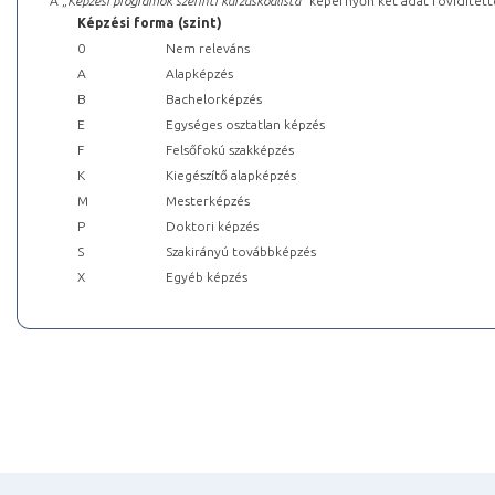
A „
Képzési programok szerinti kurzuskódlista
” képernyőn két adat rövidített
Képzési forma (szint)
0
Nem releváns
A
Alapképzés
B
Bachelorképzés
E
Egységes osztatlan képzés
F
Felsőfokú szakképzés
K
Kiegészítő alapképzés
M
Mesterképzés
P
Doktori képzés
S
Szakirányú továbbképzés
X
Egyéb képzés