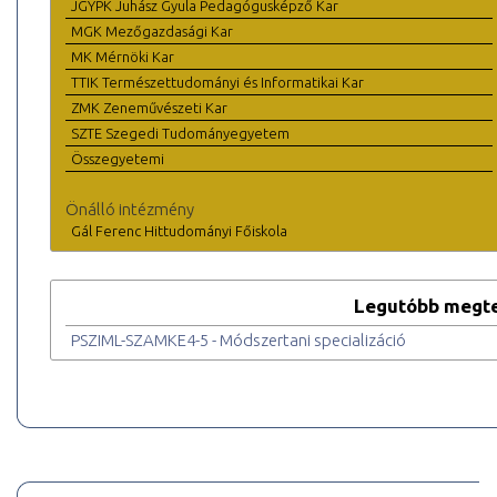
JGYPK Juhász Gyula Pedagógusképző Kar
MGK Mezőgazdasági Kar
MK Mérnöki Kar
TTIK Természettudományi és Informatikai Kar
ZMK Zeneművészeti Kar
SZTE Szegedi Tudományegyetem
Összegyetemi
Önálló intézmény
Gál Ferenc Hittudományi Főiskola
Legutóbb megte
PSZIML-SZAMKE4-5 - Módszertani specializáció