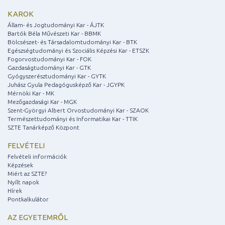
KAROK
Állam- és Jogtudományi Kar - ÁJTK
Bartók Béla Művészeti Kar - BBMK
Bölcsészet- és Társadalomtudományi Kar - BTK
Egészségtudományi és Szociális Képzési Kar - ETSZK
Fogorvostudományi Kar - FOK
Gazdaságtudományi Kar - GTK
Gyógyszerésztudományi Kar - GYTK
Juhász Gyula Pedagógusképző Kar - JGYPK
Mérnöki Kar - MK
Mezőgazdasági Kar - MGK
Szent-Györgyi Albert Orvostudományi Kar - SZAOK
Természettudományi és Informatikai Kar - TTIK
SZTE Tanárképző Központ
FELVÉTELI
Felvételi információk
Képzések
Miért az SZTE?
Nyílt napok
Hírek
Pontkalkulátor
AZ EGYETEMRŐL