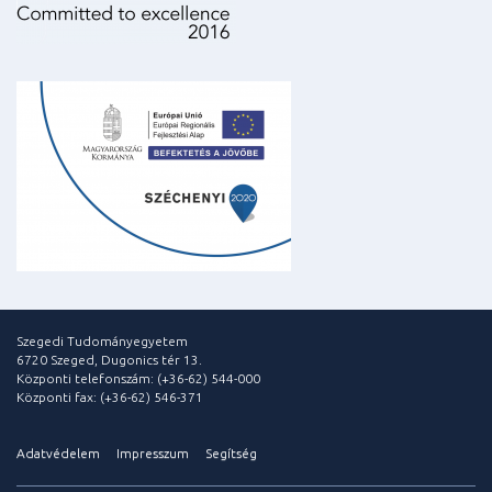
Szegedi Tudományegyetem
6720 Szeged, Dugonics tér 13.
Központi telefonszám: (+36-62) 544-000
Központi fax: (+36-62) 546-371
Adatvédelem
Impresszum
Segítség