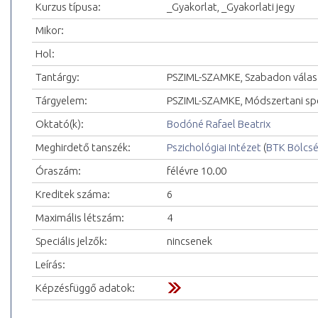
Kurzus típusa:
_Gyakorlat, _Gyakorlati jegy
Mikor:
Hol:
Tantárgy:
PSZIML-SZAMKE, Szabadon választ
Tárgyelem:
PSZIML-SZAMKE, Módszertani spe
Oktató(k):
Bodóné Rafael Beatrix
Meghirdető tanszék:
Pszichológiai Intézet
(
BTK Bölcs
Óraszám:
félévre 10.00
Kreditek száma:
6
Maximális létszám:
4
Speciális jelzők:
nincsenek
Leírás:
Képzésfüggő adatok: