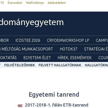
ZTE
Észrevétel
Telefonkönyv
Adatvédelem
udományegyetem
ZOBOR
ICOSTEE 2026
CRYOEMWORKSHOP LP
CAMPU
I MÉLTÓSÁG MUNKACSOPORT
HOTDK37
STRATÉGIAI 
OKTATÁS
EGYETEMI ÉLET
HÍREK, ESEMÉNYEK
COUR
T
FELVÉTELIZŐKNEK
FELVETT HALLGATÓKNAK
HALLGATÓKN
Egyetemi tanrend
2017-2018-1. félév ETR-tanrend