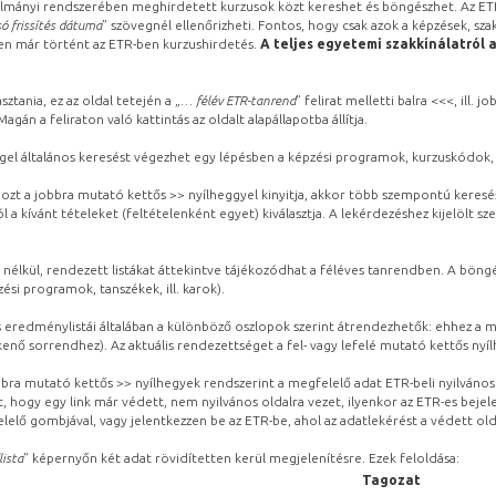
lmányi rendszerében meghirdetett kurzusok közt kereshet és böngészhet. Az ETR
ó frissítés dátuma
” szövegnél ellenőrizheti. Fontos, hogy csak azok a képzések, sza
ben már történt az ETR-ben kurzushirdetés.
A teljes egyetemi szakkínálatról 
sztania, ez az oldal tetején a „
… félév ETR-tanrend
” felirat melletti balra <<<, ill.
gán a feliraton való kattintás az oldalt alapállapotba állítja.
gel általános keresést végezhet egy lépésben a képzési programok, kurzuskódok, 
ozt a jobbra mutató kettős >> nyílheggyel kinyitja, akkor több szempontú keresé
l a kívánt tételeket (feltételenként egyet) kiválasztja. A lekérdezéshez kijelölt s
 nélkül, rendezett listákat áttekintve tájékozódhat a féléves tanrendben. A böng
ési programok, tanszékek, ill. karok).
eredménylistái általában a különböző oszlopok szerint átrendezhetők: ehhez a me
kenő sorrendhez). Az aktuális rendezettséget a fel- vagy lefelé mutató kettős nyí
obbra mutató kettős >> nyílhegyek rendszerint a megfelelő adat ETR-beli nyilváno
, hogy egy link már védett, nem nyilvános oldalra vezet, ilyenkor az ETR-es beje
lelő gombjával, vagy jelentkezzen be az ETR-be, ahol az adatlekérést a védett olda
lista
” képernyőn két adat rövidítetten kerül megjelenítésre. Ezek feloldása:
Tagozat