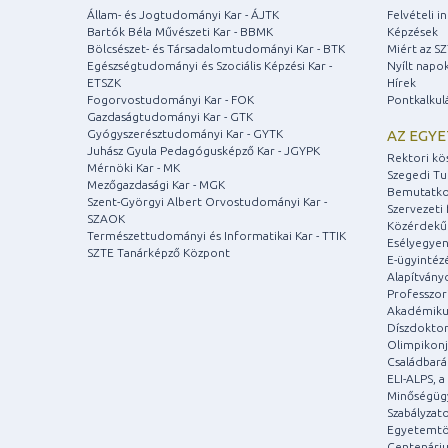
Állam- és Jogtudományi Kar - ÁJTK
Felvételi 
Bartók Béla Művészeti Kar - BBMK
Képzések
Bölcsészet- és Társadalomtudományi Kar - BTK
Miért az S
Egészségtudományi és Szociális Képzési Kar -
Nyílt napo
ETSZK
Hírek
Fogorvostudományi Kar - FOK
Pontkalkul
Gazdaságtudományi Kar - GTK
Gyógyszerésztudományi Kar - GYTK
AZ EGY
Juhász Gyula Pedagógusképző Kar - JGYPK
Rektori kö
Mérnöki Kar - MK
Szegedi T
Mezőgazdasági Kar - MGK
Bemutatko
Szent-Györgyi Albert Orvostudományi Kar -
Szervezeti 
SZAOK
Közérdekű
Természettudományi és Informatikai Kar - TTIK
Esélyegyen
SZTE Tanárképző Központ
E-ügyintéz
Alapítvány
Professzori
Akadémiku
Díszdoktor
Olimpikonj
Családbar
ELI-ALPS, 
Minőségüg
Szabályzat
Egyetemtö
Centenári