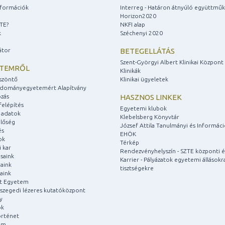
információk
Interreg - Határon átnyúló együttmű
Horizon2020
ZTE?
NKFI alap
k
Széchenyi 2020
átor
BETEGELLÁTÁS
Szent-Györgyi Albert Klinikai Központ
ETEMRŐL
Klinikák
szöntő
Klinikai ügyeletek
udományegyetemért Alapítvány
zás
HASZNOS LINKEK
felépítés
Egyetemi klubok
 adatok
Klebelsberg Könyvtár
lőség
József Attila Tanulmányi és Informác
és
EHÖK
ok
Térkép
 kar
Rendezvényhelyszín - SZTE központi é
saink
Karrier - Pályázatok egyetemi állásokr
aink
tisztségekre
aink
át Egyetem
a szegedi lézeres kutatóközpont
y
ok
rténet
um