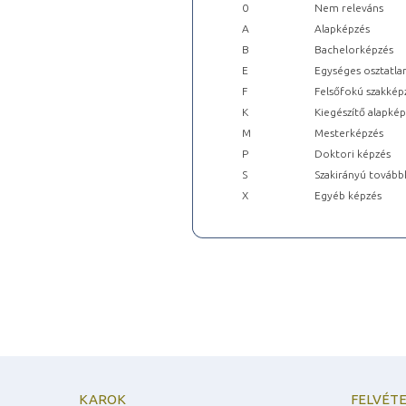
0
Nem releváns
A
Alapképzés
B
Bachelorképzés
E
Egységes osztatla
F
Felsőfokú szakkép
K
Kiegészítő alapké
M
Mesterképzés
P
Doktori képzés
S
Szakirányú tovább
X
Egyéb képzés
KAROK
FELVÉTE