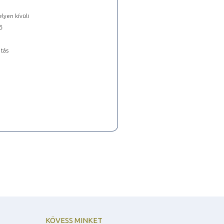
lyen kívüli
ő
tás
KÖVESS MINKET