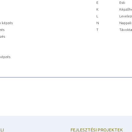
E
Esti
K
Képzőhe
L
Levelez
n képzés
N
Nappali
zés
T
Távokta
pzés
képzés
LI
FEJLESZTÉSI PROJEKTEK