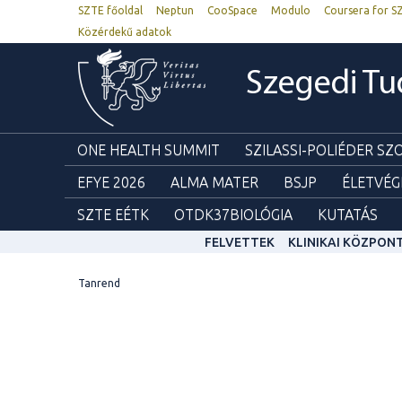
SZTE főoldal
Neptun
CooSpace
Modulo
Coursera for S
Közérdekű adatok
Szegedi T
ONE HEALTH SUMMIT
SZILASSI-POLIÉDER S
EFYE 2026
ALMA MATER
BSJP
ÉLETVÉG
SZTE EÉTK
OTDK37BIOLÓGIA
KUTATÁS
FELVETTEK
KLINIKAI KÖZPON
Tanrend