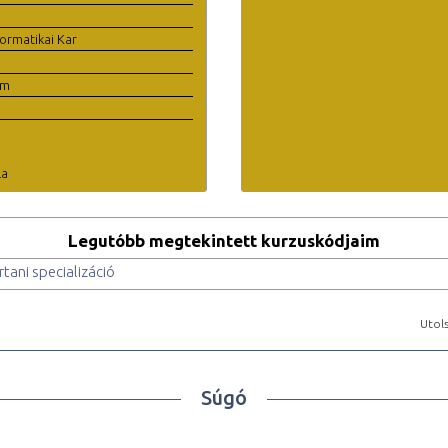
ormatikai Kar
em
la
Legutóbb megtekintett kurzuskódjaim
ani specializáció
Utols
Súgó