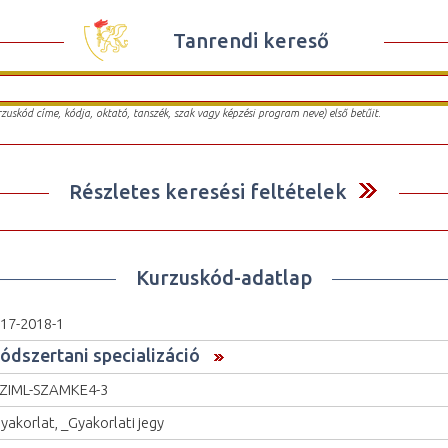
Tanrendi kereső
urzuskód címe, kódja, oktató, tanszék, szak vagy képzési program neve) első betűit.
Részletes keresési feltételek
Kurzuskód-adatlap
17-2018-1
ódszertani specializáció
ZIML-SZAMKE4-3
yakorlat, _Gyakorlati jegy