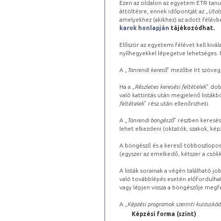
Ezen az oldalon az egyetem ETR tanu
áttöltésre, ennek időpontját az „
Utols
amelyekhez (akikhez) az adott félév
karok honlapján
tájékozódhat.
Először az egyetemi félévet kell kivála
nyílhegyekkel lépegetve lehetséges. Ma
A „
Tanrendi kereső
” mezőbe írt szöveg
Ha a „
Részletes keresési feltételek
” dob
való kattintás után megjelenő listákbó
feltételek
” rész után ellenőrizheti.
A „
Tanrendi böngésző
” részben keresés
lehet elkezdeni (oktatók, szakok, képz
A böngésző és a kereső többoszlopos 
(egyszer az emelkedő, kétszer a csök
A listák sorainak a végén található j
való továbblépés esetén előfordulhat
vagy lépjen vissza a böngészője megfe
A „
Képzési programok szerinti kurzuskód
Képzési forma (szint)