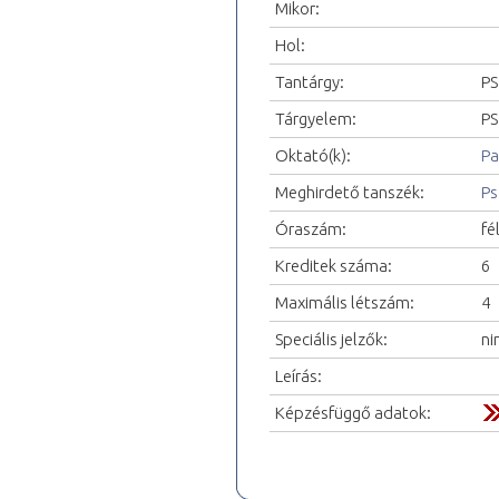
Mikor:
Hol:
Tantárgy:
PS
Tárgyelem:
PS
Oktató(k):
Pa
Meghirdető tanszék:
Ps
Óraszám:
fé
Kreditek száma:
6
Maximális létszám:
4
Speciális jelzők:
ni
Leírás:
Képzésfüggő adatok: