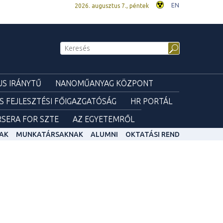
EN
2026. augusztus 7., péntek
S IRÁNYTŰ
NANOMŰANYAG KÖZPONT
ÉS FEJLESZTÉSI FŐIGAZGATÓSÁG
HR PORTÁL
SERA FOR SZTE
AZ EGYETEMRŐL
AK
MUNKATÁRSAKNAK
ALUMNI
OKTATÁSI REND