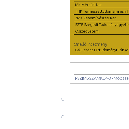
MK Mérnöki Kar
TTIK Természettudományi és Inf
ZMK Zeneművészeti Kar
SZTE Szegedi Tudományegyet
Összegyetemi
Önálló intézmény
Gál Ferenc Hittudományi Főisko
PSZIML-SZAMKE4-3 - Módszert