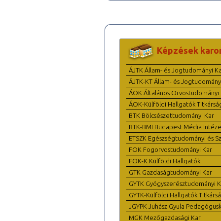
Képzések karo
ÁJTK Állam- és Jogtudományi K
ÁJTK-KT Állam- és Jogtudomány
ÁOK Általános Orvostudományi 
ÁOK-Külföldi Hallgatók Titkársá
BTK Bölcsészettudományi Kar
BTK-BMI Budapest Média Intéze
ETSZK Egészségtudományi és Szo
FOK Fogorvostudományi Kar
FOK-K Külföldi Hallgatók
GTK Gazdaságtudományi Kar
GYTK Gyógyszerésztudományi K
GYTK-Külföldi Hallgatók Titkárs
JGYPK Juhász Gyula Pedagógus
MGK Mezőgazdasági Kar