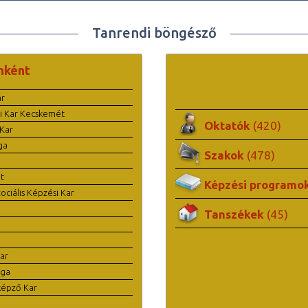
Tanrendi böngésző
nként
ar
i Kar Kecskemét
Oktatók
(420)
Kar
ga
Szakok
(478)
t
Képzési programo
ciális Képzési Kar
Tanszékek
(45)
ar
ága
képző Kar