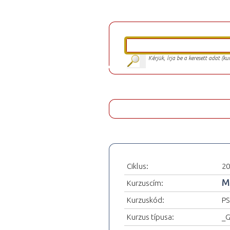
Kérjük, írja be a keresett adat (k
Ciklus:
20
M
Kurzuscím:
Kurzuskód:
PS
Kurzus típusa:
_G