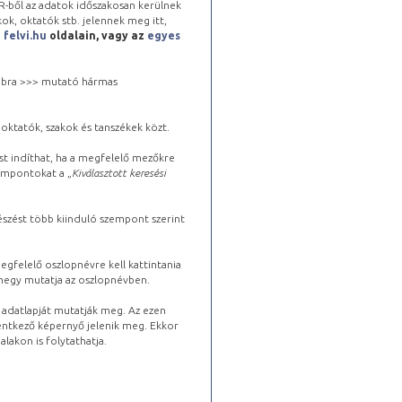
-ből az adatok időszakosan kerülnek
kok, oktatók stb. jelennek meg itt,
a
felvi.hu
oldalain, vagy az
egyes
 jobbra >>> mutató hármas
oktatók, szakok és tanszékek közt.
st indíthat, ha a megfelelő mezőkre
zempontokat a „
Kiválasztott keresési
észést több kiinduló szempont szerint
gfelelő oszlopnévre kell kattintania
lhegy mutatja az oszlopnévben.
s adatlapját mutatják meg. Az ezen
lentkező képernyő jelenik meg. Ekkor
lakon is folytathatja.