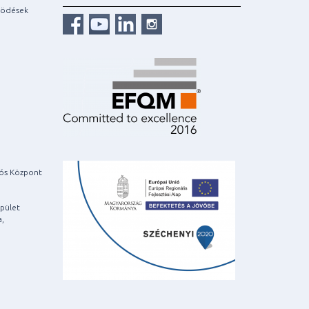
ködések
iós Központ
pület
a,