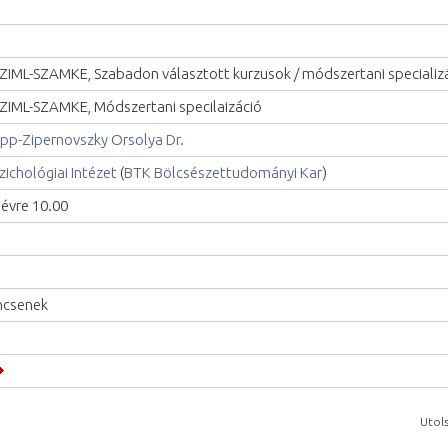
ZIML-SZAMKE, Szabadon választott kurzusok / módszertani specializ
ZIML-SZAMKE, Módszertani specilaizáció
pp-Zipernovszky Orsolya Dr.
zichológiai Intézet
(
BTK Bölcsészettudományi Kar
)
lévre 10.00
ncsenek
Utols