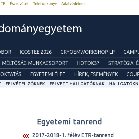
ZTE
Észrevétel
Telefonkönyv
Adatvédelem
udományegyetem
ZOBOR
ICOSTEE 2026
CRYOEMWORKSHOP LP
CAMPU
I MÉLTÓSÁG MUNKACSOPORT
HOTDK37
STRATÉGIAI 
OKTATÁS
EGYETEMI ÉLET
HÍREK, ESEMÉNYEK
COUR
T
FELVÉTELIZŐKNEK
FELVETT HALLGATÓKNAK
HALLGATÓKN
Egyetemi tanrend
2017-2018-1. félév ETR-tanrend