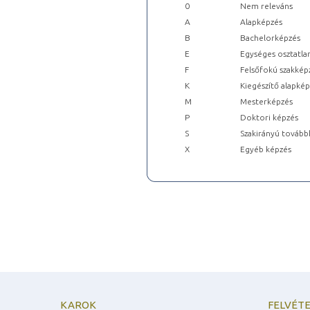
0
Nem releváns
A
Alapképzés
B
Bachelorképzés
E
Egységes osztatla
F
Felsőfokú szakkép
K
Kiegészítő alapké
M
Mesterképzés
P
Doktori képzés
S
Szakirányú tovább
X
Egyéb képzés
KAROK
FELVÉTE