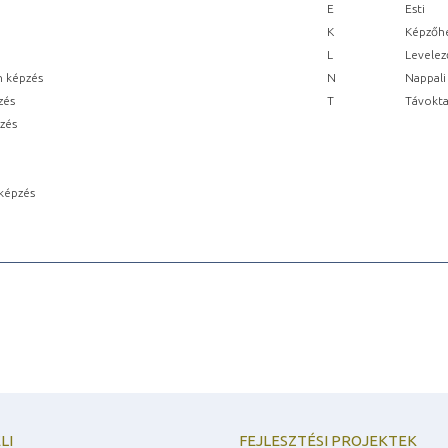
E
Esti
K
Képzőhe
L
Levelez
n képzés
N
Nappali
zés
T
Távokta
pzés
képzés
LI
FEJLESZTÉSI PROJEKTEK