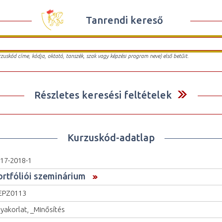
Tanrendi kereső
urzuskód címe, kódja, oktató, tanszék, szak vagy képzési program neve) első betűit.
Részletes keresési feltételek
Kurzuskód-adatlap
17-2018-1
ortfóliói szeminárium
EPZ0113
yakorlat, _Minősítés