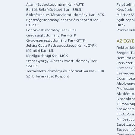
Állam- és Jogtudományi Kar - ÁJTK
Felvételi 
Bartók Béla Művészeti Kar - BBMK
Képzések
Bölcsészet- és Társadalomtudományi Kar - BTK
Miért az S
Egészségtudományi és Szociális Képzési Kar -
Nyílt napo
ETSZK
Hírek
Fogorvostudományi Kar - FOK
Pontkalkul
Gazdaságtudományi Kar - GTK
Gyógyszerésztudományi Kar - GYTK
AZ EGY
Juhász Gyula Pedagógusképző Kar - JGYPK
Rektori kö
Mérnöki Kar - MK
Szegedi T
Mezőgazdasági Kar - MGK
Bemutatko
Szent-Györgyi Albert Orvostudományi Kar -
Szervezeti 
SZAOK
Közérdekű
Természettudományi és Informatikai Kar - TTIK
Esélyegyen
SZTE Tanárképző Központ
E-ügyintéz
Alapítvány
Professzori
Akadémiku
Díszdoktor
Olimpikonj
Családbar
ELI-ALPS, 
Minőségüg
Szabályzat
Egyetemtö
Centenári