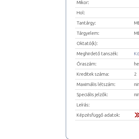
Mikor:
Hol:
Tantárgy:
ME
Tárgyelem:
ME
Oktató(k):
Meghirdető tanszék:
Kö
Óraszám:
he
Kreditek száma:
2
Maximális létszám:
ni
Speciális jelzők:
ni
Leírás:
Képzésfüggő adatok: