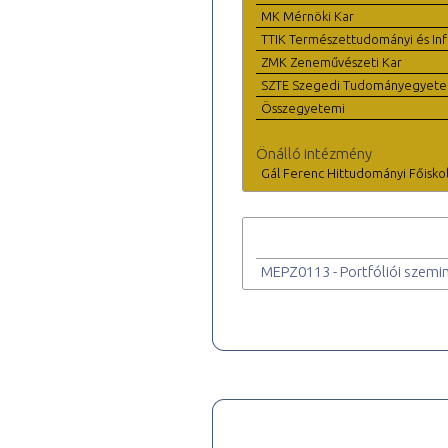
MK Mérnöki Kar
TTIK Természettudományi és Inf
ZMK Zeneművészeti Kar
SZTE Szegedi Tudományegyet
Összegyetemi
Önálló intézmény
Gál Ferenc Hittudományi Főisko
MEPZ0113 - Portfóliói szemi