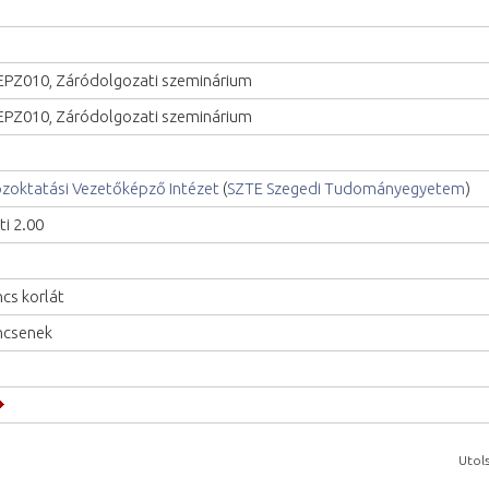
PZ010, Záródolgozati szeminárium
PZ010, Záródolgozati szeminárium
zoktatási Vezetőképző Intézet
(
SZTE Szegedi Tudományegyetem
)
ti 2.00
ncs korlát
ncsenek
Utols