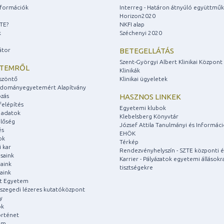
információk
Interreg - Határon átnyúló együttmű
Horizon2020
ZTE?
NKFI alap
k
Széchenyi 2020
átor
BETEGELLÁTÁS
Szent-Györgyi Albert Klinikai Központ
ETEMRŐL
Klinikák
szöntő
Klinikai ügyeletek
udományegyetemért Alapítvány
zás
HASZNOS LINKEK
felépítés
Egyetemi klubok
 adatok
Klebelsberg Könyvtár
lőség
József Attila Tanulmányi és Informác
és
EHÖK
ok
Térkép
 kar
Rendezvényhelyszín - SZTE központi é
saink
Karrier - Pályázatok egyetemi állásokr
aink
tisztségekre
aink
át Egyetem
a szegedi lézeres kutatóközpont
y
ok
rténet
um