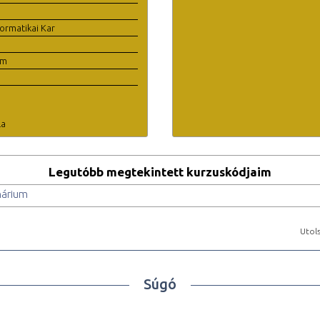
ormatikai Kar
em
la
Legutóbb megtekintett kurzuskódjaim
nárium
Utols
Súgó