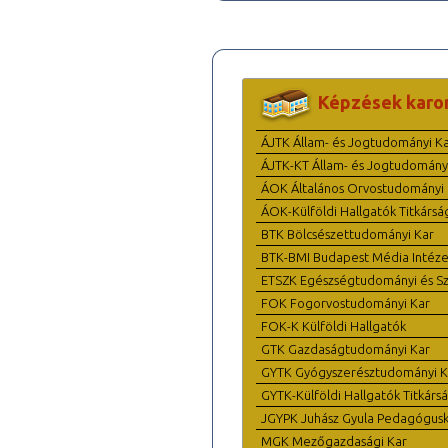
Képzések karo
ÁJTK Állam- és Jogtudományi K
ÁJTK-KT Állam- és Jogtudomány
ÁOK Általános Orvostudományi 
ÁOK-Külföldi Hallgatók Titkársá
BTK Bölcsészettudományi Kar
BTK-BMI Budapest Média Intéze
ETSZK Egészségtudományi és Szo
FOK Fogorvostudományi Kar
FOK-K Külföldi Hallgatók
GTK Gazdaságtudományi Kar
GYTK Gyógyszerésztudományi K
GYTK-Külföldi Hallgatók Titkárs
JGYPK Juhász Gyula Pedagógus
MGK Mezőgazdasági Kar