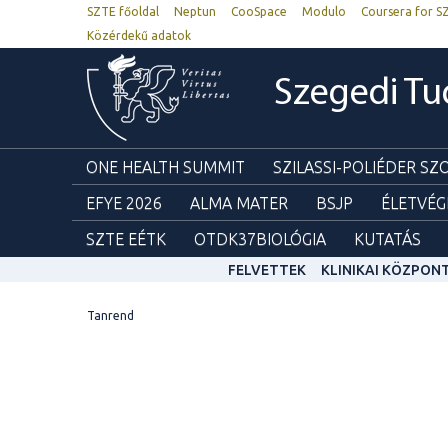
SZTE főoldal
Neptun
CooSpace
Modulo
Coursera for S
Közérdekű adatok
Szegedi T
ONE HEALTH SUMMIT
SZILASSI-POLIÉDER S
EFYE 2026
ALMA MATER
BSJP
ÉLETVÉG
SZTE EÉTK
OTDK37BIOLÓGIA
KUTATÁS
FELVETTEK
KLINIKAI KÖZPON
Tanrend