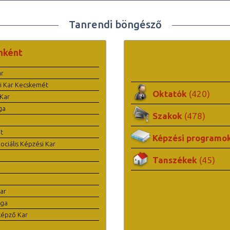
Tanrendi böngésző
nként
ar
i Kar Kecskemét
Oktatók
(420)
Kar
ga
Szakok
(478)
t
Képzési programo
ciális Képzési Kar
Tanszékek
(45)
ar
ága
képző Kar