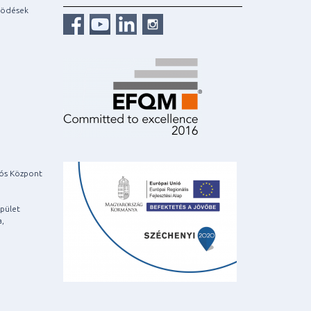
ködések
iós Központ
pület
a,