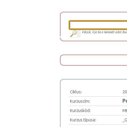
Kérjük, írja be a keresett adat (k
Ciklus:
20
P
Kurzuscím:
Kurzuskód:
M
Kurzus típusa:
_G