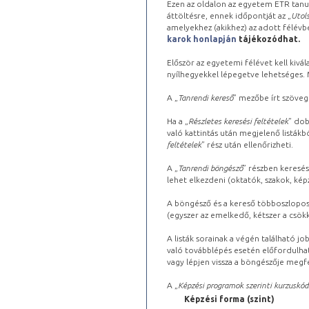
Ezen az oldalon az egyetem ETR tanu
áttöltésre, ennek időpontját az „
Utols
amelyekhez (akikhez) az adott félév
karok honlapján
tájékozódhat.
Először az egyetemi félévet kell kivála
nyílhegyekkel lépegetve lehetséges. Ma
A „
Tanrendi kereső
” mezőbe írt szöveg
Ha a „
Részletes keresési feltételek
” dob
való kattintás után megjelenő listákbó
feltételek
” rész után ellenőrizheti.
A „
Tanrendi böngésző
” részben keresés
lehet elkezdeni (oktatók, szakok, képz
A böngésző és a kereső többoszlopos 
(egyszer az emelkedő, kétszer a csök
A listák sorainak a végén található j
való továbblépés esetén előfordulhat
vagy lépjen vissza a böngészője megfe
A „
Képzési programok szerinti kurzuskód
Képzési forma (szint)