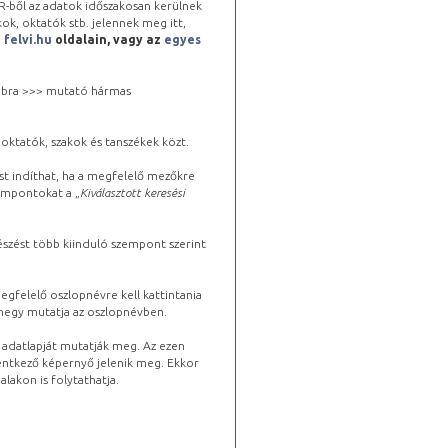
-ből az adatok időszakosan kerülnek
kok, oktatók stb. jelennek meg itt,
a
felvi.hu
oldalain, vagy az
egyes
 jobbra >>> mutató hármas
oktatók, szakok és tanszékek közt.
st indíthat, ha a megfelelő mezőkre
zempontokat a „
Kiválasztott keresési
észést több kiinduló szempont szerint
gfelelő oszlopnévre kell kattintania
lhegy mutatja az oszlopnévben.
s adatlapját mutatják meg. Az ezen
lentkező képernyő jelenik meg. Ekkor
lakon is folytathatja.