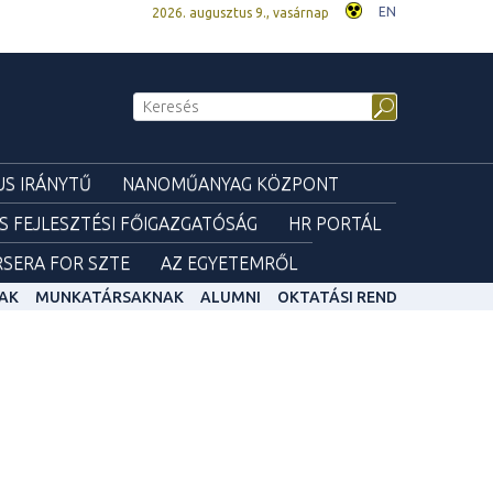
EN
2026. augusztus 9., vasárnap
S IRÁNYTŰ
NANOMŰANYAG KÖZPONT
ÉS FEJLESZTÉSI FŐIGAZGATÓSÁG
HR PORTÁL
SERA FOR SZTE
AZ EGYETEMRŐL
AK
MUNKATÁRSAKNAK
ALUMNI
OKTATÁSI REND