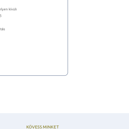
lyen kívüli
ő
tás
KÖVESS MINKET