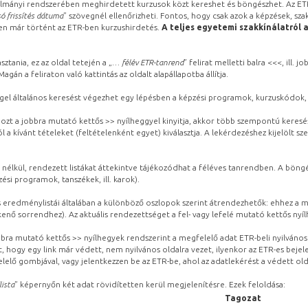
lmányi rendszerében meghirdetett kurzusok közt kereshet és böngészhet. Az ETR
ó frissítés dátuma
” szövegnél ellenőrizheti. Fontos, hogy csak azok a képzések, sza
ben már történt az ETR-ben kurzushirdetés.
A teljes egyetemi szakkínálatról 
sztania, ez az oldal tetején a „
… félév ETR-tanrend
” felirat melletti balra <<<, ill.
gán a feliraton való kattintás az oldalt alapállapotba állítja.
gel általános keresést végezhet egy lépésben a képzési programok, kurzuskódok, 
ozt a jobbra mutató kettős >> nyílheggyel kinyitja, akkor több szempontú keresé
l a kívánt tételeket (feltételenként egyet) kiválasztja. A lekérdezéshez kijelölt s
 nélkül, rendezett listákat áttekintve tájékozódhat a féléves tanrendben. A böng
ési programok, tanszékek, ill. karok).
eredménylistái általában a különböző oszlopok szerint átrendezhetők: ehhez a me
kenő sorrendhez). Az aktuális rendezettséget a fel- vagy lefelé mutató kettős nyí
obbra mutató kettős >> nyílhegyek rendszerint a megfelelő adat ETR-beli nyilváno
, hogy egy link már védett, nem nyilvános oldalra vezet, ilyenkor az ETR-es beje
lelő gombjával, vagy jelentkezzen be az ETR-be, ahol az adatlekérést a védett olda
lista
” képernyőn két adat rövidítetten kerül megjelenítésre. Ezek feloldása:
Tagozat