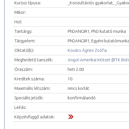
Kurzus típusa:
_Konzultációs gyakorlat, _Gyakor
Mikor:
Hol:
Tantárgy:
PhDANGIR1, PhD kutató munka
Tárgyelem:
PhDANGIR1, Egyéni kutatómunka
Oktató(k):
Kovács Ágnes Zsófia
Meghirdető tanszék:
Angol-Amerikai Intézet
(
BTK Böl
Óraszám:
heti 2.00
Kreditek száma:
10
Maximális létszám:
nincs korlát
Speciális jelzők:
konfirmálandó
Leírás:
Képzésfüggő adatok: