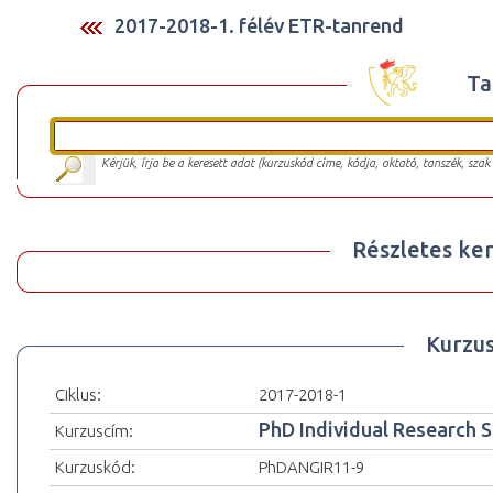
2017-2018-1. félév ETR-tanrend
Ta
Kérjük, írja be a keresett adat (kurzuskód címe, kódja, oktató, tanszék, szak
Részletes ker
Kurzu
Ciklus:
2017-2018-1
PhD Individual Research 
Kurzuscím:
Kurzuskód:
PhDANGIR11-9