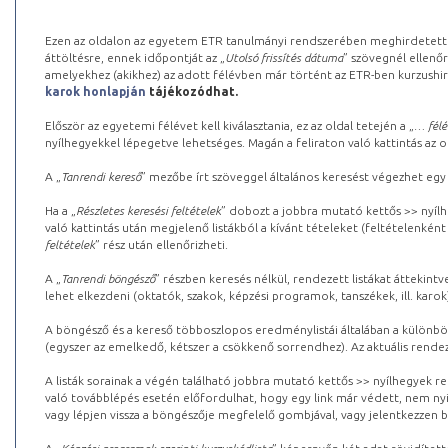
Ezen az oldalon az egyetem ETR tanulmányi rendszerében meghirdetett k
áttöltésre, ennek időpontját az „
Utolsó frissítés dátuma
” szövegnél ellenőr
amelyekhez (akikhez) az adott félévben már történt az ETR-ben kurzushi
karok honlapján
tájékozódhat.
Először az egyetemi félévet kell kiválasztania, ez az oldal tetején a „
… félé
nyílhegyekkel lépegetve lehetséges. Magán a feliraton való kattintás az old
A „
Tanrendi kereső
” mezőbe írt szöveggel általános keresést végezhet egy
Ha a „
Részletes keresési feltételek
” dobozt a jobbra mutató kettős >> nyílh
való kattintás után megjelenő listákból a kívánt tételeket (feltételenként
feltételek
” rész után ellenőrizheti.
A „
Tanrendi böngésző
” részben keresés nélkül, rendezett listákat áttekin
lehet elkezdeni (oktatók, szakok, képzési programok, tanszékek, ill. karok
A böngésző és a kereső többoszlopos eredménylistái általában a különböz
(egyszer az emelkedő, kétszer a csökkenő sorrendhez). Az aktuális rendez
A listák sorainak a végén található jobbra mutató kettős >> nyílhegyek r
való továbblépés esetén előfordulhat, hogy egy link már védett, nem nyi
vagy lépjen vissza a böngészője megfelelő gombjával, vagy jelentkezzen be