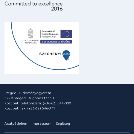
Szegedi Tudományegyetem
6720 Szeged, Dugonics tér 13.
Központi telefonszám: (+36-62) 544-000
Központi fax: (+36-62) 546-371
Adatvédelem
Impresszum
Segítség