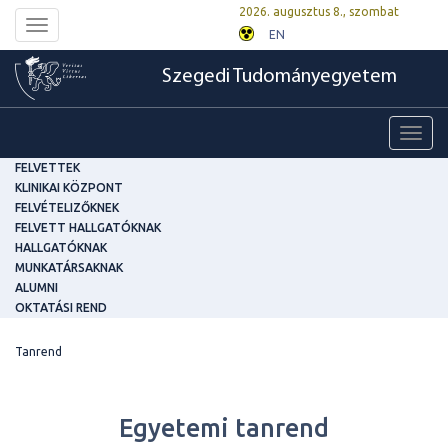
2026. augusztus 8., szombat
Toggle
EN
navigation
Szegedi Tudományegyetem
Toggl
navig
FELVETTEK
KLINIKAI KÖZPONT
FELVÉTELIZŐKNEK
FELVETT HALLGATÓKNAK
HALLGATÓKNAK
MUNKATÁRSAKNAK
ALUMNI
OKTATÁSI REND
Tanrend
Egyetemi tanrend