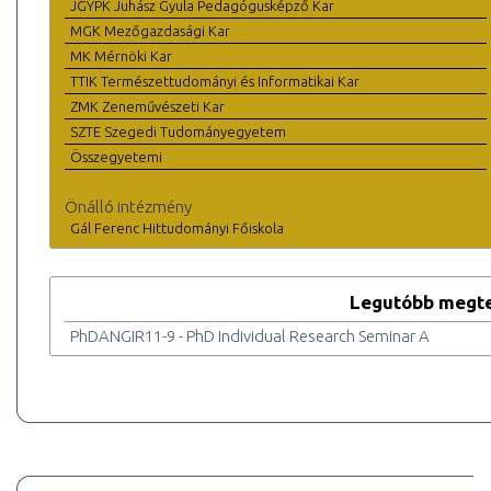
JGYPK Juhász Gyula Pedagógusképző Kar
MGK Mezőgazdasági Kar
MK Mérnöki Kar
TTIK Természettudományi és Informatikai Kar
ZMK Zeneművészeti Kar
SZTE Szegedi Tudományegyetem
Összegyetemi
Önálló intézmény
Gál Ferenc Hittudományi Főiskola
Legutóbb megte
PhDANGIR11-9 - PhD Individual Research Seminar A