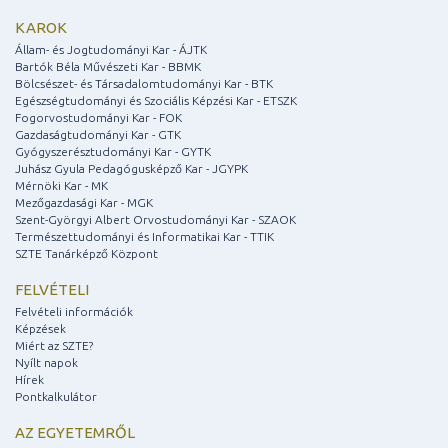
KAROK
Állam- és Jogtudományi Kar - ÁJTK
Bartók Béla Művészeti Kar - BBMK
Bölcsészet- és Társadalomtudományi Kar - BTK
Egészségtudományi és Szociális Képzési Kar - ETSZK
Fogorvostudományi Kar - FOK
Gazdaságtudományi Kar - GTK
Gyógyszerésztudományi Kar - GYTK
Juhász Gyula Pedagógusképző Kar - JGYPK
Mérnöki Kar - MK
Mezőgazdasági Kar - MGK
Szent-Györgyi Albert Orvostudományi Kar - SZAOK
Természettudományi és Informatikai Kar - TTIK
SZTE Tanárképző Központ
FELVÉTELI
Felvételi információk
Képzések
Miért az SZTE?
Nyílt napok
Hírek
Pontkalkulátor
AZ EGYETEMRŐL