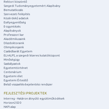
Rektori köszöntő
Szegedi Tudományegyetemért Alapítvány
Bemutatkozás
Szervezeti felépítés
Közérdekű adatok
Esélyegyenlőség
E-ügyintézés
Alapítványok
Professzori kar
Akadémikusaink
Díszdoktoraink
Olimpikonjaink
Családbarát Egyetem
ELI-ALPS, a szegedi lézeres kutatóközpont
Minőségügy
Szabályzatok
Egyetemtörténet
Centenárium
Egyetemi élet
Egyetemi Értesítő
Belső visszaélés-bejelentési rendszer
FEJLESZTÉSI PROJEKTEK
Interreg - Határon átnyúló együttműködések
Horizon2020
NKFI alap