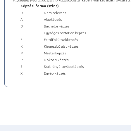
A „
Képzési programok szerinti kurzuskódlista
” képernyőn két adat rövidített
Képzési forma (szint)
0
Nem releváns
A
Alapképzés
B
Bachelorképzés
E
Egységes osztatlan képzés
F
Felsőfokú szakképzés
K
Kiegészítő alapképzés
M
Mesterképzés
P
Doktori képzés
S
Szakirányú továbbképzés
X
Egyéb képzés