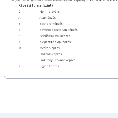
A „
Képzési programok szerinti kurzuskódlista
” képernyőn két adat rövidített
Képzési forma (szint)
0
Nem releváns
A
Alapképzés
B
Bachelorképzés
E
Egységes osztatlan képzés
F
Felsőfokú szakképzés
K
Kiegészítő alapképzés
M
Mesterképzés
P
Doktori képzés
S
Szakirányú továbbképzés
X
Egyéb képzés