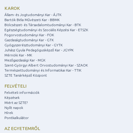
KAROK
Állam- és Jogtudományi Kar - ÁJTK
Bartók Béla Művészeti Kar - BBMK
Bölcsészet- és Társadalomtudományi Kar - BTK
Egészségtudományi és Szociális Képzési Kar - ETSZK
Fogorvostudományi Kar - FOK
Gazdaságtudományi Kar - GTK
Gyógyszerésztudományi Kar - GYTK
Juhász Gyula Pedagógusképző Kar - JGYPK
Mérnöki Kar - MK
Mezőgazdasági Kar - MGK
Szent-Györgyi Albert Orvostudományi Kar - SZAOK
Természettudományi és Informatikai Kar - TTIK
SZTE Tanárképző Központ
FELVÉTELI
Felvételi információk
Képzések
Miért az SZTE?
Nyílt napok
Hírek
Pontkalkulátor
AZ EGYETEMRŐL