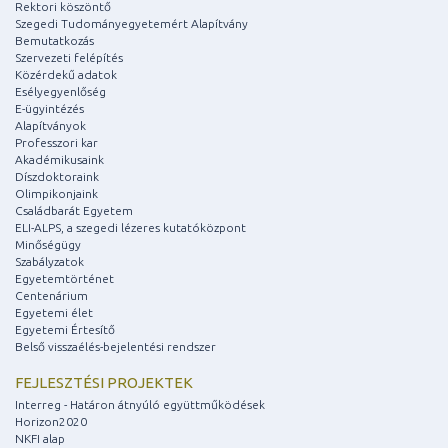
Rektori köszöntő
Szegedi Tudományegyetemért Alapítvány
Bemutatkozás
Szervezeti felépítés
Közérdekű adatok
Esélyegyenlőség
E-ügyintézés
Alapítványok
Professzori kar
Akadémikusaink
Díszdoktoraink
Olimpikonjaink
Családbarát Egyetem
ELI-ALPS, a szegedi lézeres kutatóközpont
Minőségügy
Szabályzatok
Egyetemtörténet
Centenárium
Egyetemi élet
Egyetemi Értesítő
Belső visszaélés-bejelentési rendszer
FEJLESZTÉSI PROJEKTEK
Interreg - Határon átnyúló együttműködések
Horizon2020
NKFI alap