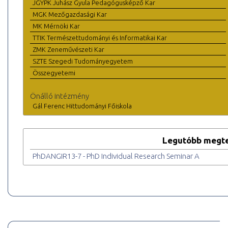
JGYPK Juhász Gyula Pedagógusképző Kar
MGK Mezőgazdasági Kar
MK Mérnöki Kar
TTIK Természettudományi és Informatikai Kar
ZMK Zeneművészeti Kar
SZTE Szegedi Tudományegyetem
Összegyetemi
Önálló intézmény
Gál Ferenc Hittudományi Főiskola
Legutóbb megte
PhDANGIR13-7 - PhD Individual Research Seminar A