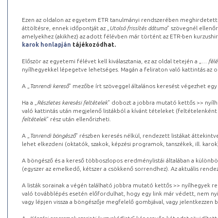
Ezen az oldalon az egyetem ETR tanulmányi rendszerében meghirdetett k
áttöltésre, ennek időpontját az „
Utolsó frissítés dátuma
” szövegnél ellenőr
amelyekhez (akikhez) az adott félévben már történt az ETR-ben kurzushi
karok honlapján
tájékozódhat.
Először az egyetemi félévet kell kiválasztania, ez az oldal tetején a „
… félé
nyílhegyekkel lépegetve lehetséges. Magán a feliraton való kattintás az old
A „
Tanrendi kereső
” mezőbe írt szöveggel általános keresést végezhet egy
Ha a „
Részletes keresési feltételek
” dobozt a jobbra mutató kettős >> nyílh
való kattintás után megjelenő listákból a kívánt tételeket (feltételenként
feltételek
” rész után ellenőrizheti.
A „
Tanrendi böngésző
” részben keresés nélkül, rendezett listákat áttekin
lehet elkezdeni (oktatók, szakok, képzési programok, tanszékek, ill. karok
A böngésző és a kereső többoszlopos eredménylistái általában a különböz
(egyszer az emelkedő, kétszer a csökkenő sorrendhez). Az aktuális rendez
A listák sorainak a végén található jobbra mutató kettős >> nyílhegyek r
való továbblépés esetén előfordulhat, hogy egy link már védett, nem nyi
vagy lépjen vissza a böngészője megfelelő gombjával, vagy jelentkezzen be