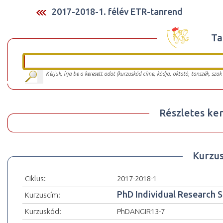
2017-2018-1. félév ETR-tanrend
Ta
Kérjük, írja be a keresett adat (kurzuskód címe, kódja, oktató, tanszék, szak
Részletes ker
Kurzu
Ciklus:
2017-2018-1
PhD Individual Research 
Kurzuscím:
Kurzuskód:
PhDANGIR13-7