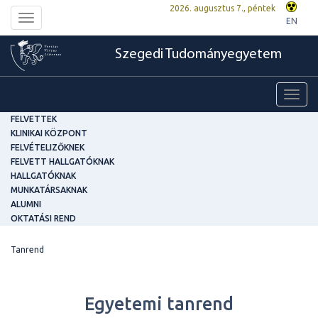
2026. augusztus 7., péntek
Toggle
EN
navigation
Szegedi Tudományegyetem
Toggl
navig
FELVETTEK
KLINIKAI KÖZPONT
FELVÉTELIZŐKNEK
FELVETT HALLGATÓKNAK
HALLGATÓKNAK
MUNKATÁRSAKNAK
ALUMNI
OKTATÁSI REND
Tanrend
Egyetemi tanrend