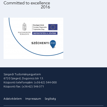
Szegedi Tudományegyetem
6720 Szeged, Dugonics tér 13.
Központi telefonszám: (+36-62) 544-000
Központi fax: (+36-62) 546-371
Adatvédelem
Impresszum
Segítség