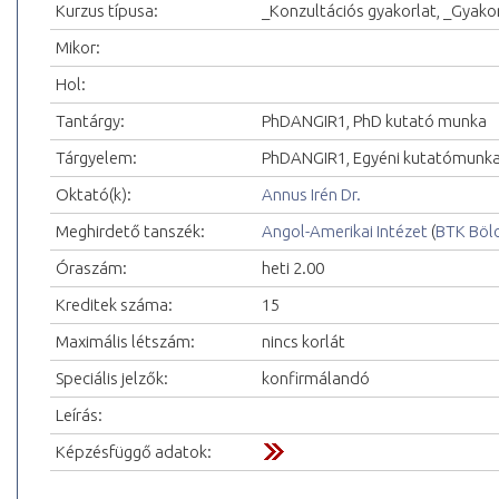
Kurzus típusa:
_Konzultációs gyakorlat, _Gyakor
Mikor:
Hol:
Tantárgy:
PhDANGIR1, PhD kutató munka
Tárgyelem:
PhDANGIR1, Egyéni kutatómunka
Oktató(k):
Annus Irén Dr.
Meghirdető tanszék:
Angol-Amerikai Intézet
(
BTK Böl
Óraszám:
heti 2.00
Kreditek száma:
15
Maximális létszám:
nincs korlát
Speciális jelzők:
konfirmálandó
Leírás:
Képzésfüggő adatok: