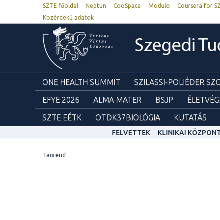
SZTE főoldal
Neptun
CooSpace
Modulo
Coursera for S
Közérdekű adatok
Szegedi T
ONE HEALTH SUMMIT
SZILASSI-POLIÉDER S
EFYE 2026
ALMA MATER
BSJP
ÉLETVÉG
SZTE EÉTK
OTDK37BIOLÓGIA
KUTATÁS
FELVETTEK
KLINIKAI KÖZPON
Tanrend