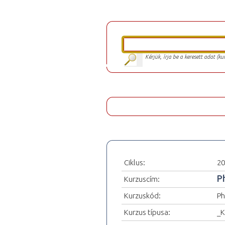
Kérjük, írja be a keresett adat (k
Ciklus:
20
P
Kurzuscím:
Kurzuskód:
Ph
Kurzus típusa:
_K