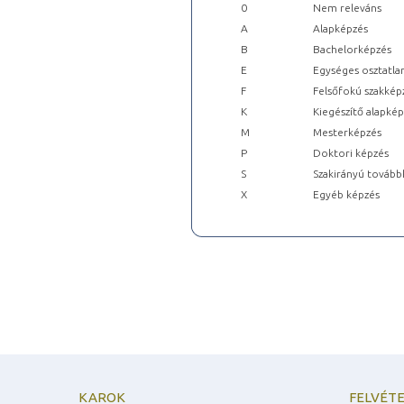
0
Nem releváns
A
Alapképzés
B
Bachelorképzés
E
Egységes osztatla
F
Felsőfokú szakkép
K
Kiegészítő alapké
M
Mesterképzés
P
Doktori képzés
S
Szakirányú tovább
X
Egyéb képzés
KAROK
FELVÉTE