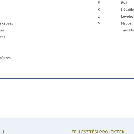
E
Esti
K
Képzőhe
L
Levelez
n képzés
N
Nappali
zés
T
Távokta
pzés
képzés
LI
FEJLESZTÉSI PROJEKTEK