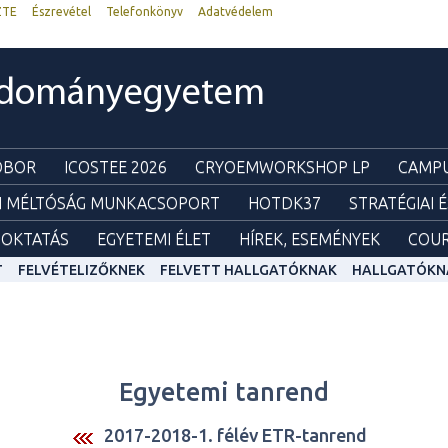
ZTE
Észrevétel
Telefonkönyv
Adatvédelem
udományegyetem
ZOBOR
ICOSTEE 2026
CRYOEMWORKSHOP LP
CAMPU
I MÉLTÓSÁG MUNKACSOPORT
HOTDK37
STRATÉGIAI 
OKTATÁS
EGYETEMI ÉLET
HÍREK, ESEMÉNYEK
COUR
T
FELVÉTELIZŐKNEK
FELVETT HALLGATÓKNAK
HALLGATÓKN
Egyetemi tanrend
2017-2018-1. félév ETR-tanrend