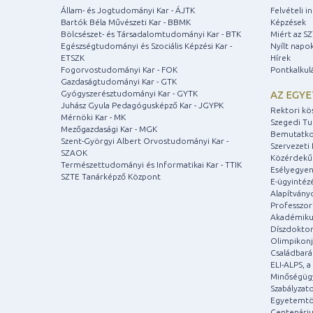
Állam- és Jogtudományi Kar - ÁJTK
Felvételi 
Bartók Béla Művészeti Kar - BBMK
Képzések
Bölcsészet- és Társadalomtudományi Kar - BTK
Miért az S
Egészségtudományi és Szociális Képzési Kar -
Nyílt napo
ETSZK
Hírek
Fogorvostudományi Kar - FOK
Pontkalkul
Gazdaságtudományi Kar - GTK
Gyógyszerésztudományi Kar - GYTK
AZ EGY
Juhász Gyula Pedagógusképző Kar - JGYPK
Rektori kö
Mérnöki Kar - MK
Szegedi T
Mezőgazdasági Kar - MGK
Bemutatko
Szent-Györgyi Albert Orvostudományi Kar -
Szervezeti 
SZAOK
Közérdekű
Természettudományi és Informatikai Kar - TTIK
Esélyegyen
SZTE Tanárképző Központ
E-ügyintéz
Alapítvány
Professzori
Akadémiku
Díszdoktor
Olimpikonj
Családbar
ELI-ALPS, 
Minőségüg
Szabályzat
Egyetemtö
Centenári