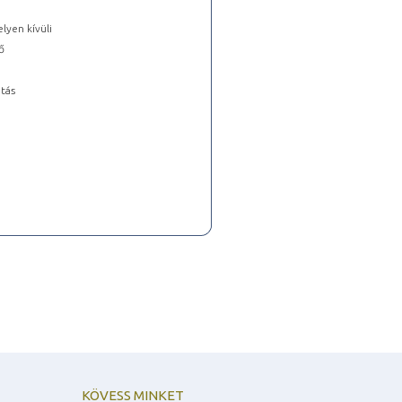
lyen kívüli
ő
tás
KÖVESS MINKET