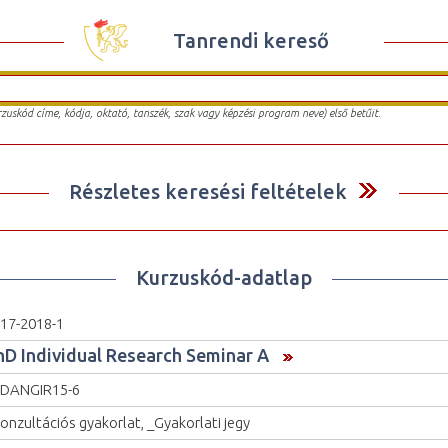
Tanrendi kereső
urzuskód címe, kódja, oktató, tanszék, szak vagy képzési program neve) első betűit.
Részletes keresési feltételek
Kurzuskód-adatlap
17-2018-1
hD Individual Research Seminar A
DANGIR15-6
onzultációs gyakorlat, _Gyakorlati jegy