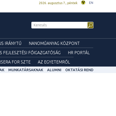
EN
2026. augusztus 7., péntek
S IRÁNYTŰ
NANOMŰANYAG KÖZPONT
ÉS FEJLESZTÉSI FŐIGAZGATÓSÁG
HR PORTÁL
SERA FOR SZTE
AZ EGYETEMRŐL
AK
MUNKATÁRSAKNAK
ALUMNI
OKTATÁSI REND