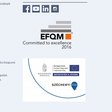
ködések
iós Központ
pület
a,