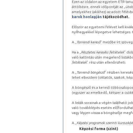
Ezen az oldalon az egyetem ETR tanu
áttöltésre, ennek időpontját az „
Utols
amelyekhez (akikhez) az adott félév
karok honlapján
tájékozódhat.
Először az egyetemi félévet kell kivála
nyílhegyekkel lépegetve lehetséges. Ma
A „
Tanrendi kereső
” mezőbe írt szöveg
Ha a „
Részletes keresési feltételek
” dob
való kattintás után megjelenő listákbó
feltételek
” rész után ellenőrizheti.
A „
Tanrendi böngésző
” részben keresés
lehet elkezdeni (oktatók, szakok, képz
A böngésző és a kereső többoszlopos 
(egyszer az emelkedő, kétszer a csök
A listák sorainak a végén található j
való továbblépés esetén előfordulhat
vagy lépjen vissza a böngészője megfe
A „
Képzési programok szerinti kurzuskód
Képzési forma (szint)