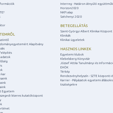
információk
Interreg - Határon átnyúló együttmű
Horizon2020
ZTE?
NKFI alap
k
Széchenyi 2020
átor
BETEGELLÁTÁS
Szent-Györgyi Albert Klinikai Központ
ETEMRŐL
Klinikák
szöntő
Klinikai ügyeletek
udományegyetemért Alapítvány
zás
HASZNOS LINKEK
felépítés
Egyetemi klubok
 adatok
Klebelsberg Könyvtár
lőség
József Attila Tanulmányi és Informác
és
EHÖK
ok
Térkép
 kar
Rendezvényhelyszín - SZTE központi é
saink
Karrier - Pályázatok egyetemi állásokr
aink
tisztségekre
aink
át Egyetem
a szegedi lézeres kutatóközpont
y
ok
rténet
um