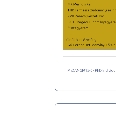
MK Mérnöki Kar
TTIK Természettudományi és Inf
ZMK Zeneművészeti Kar
SZTE Szegedi Tudományegyet
Összegyetemi
Önálló intézmény
Gál Ferenc Hittudományi Főisko
PhDANGIR15-6 - PhD Individu