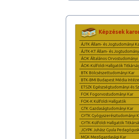
Képzések karo
ÁJTK Állam- és Jogtudományi K
ÁJTK-KT Állam- és Jogtudomány
ÁOK Általános Orvostudományi 
ÁOK-Külföldi Hallgatók Titkársá
BTK Bölcsészettudományi Kar
BTK-BMI Budapest Média Intéze
ETSZK Egészségtudományi és Szo
FOK Fogorvostudományi Kar
FOK-K Külföldi Hallgatók
GTK Gazdaságtudományi Kar
GYTK Gyógyszerésztudományi K
GYTK-Külföldi Hallgatók Titkárs
JGYPK Juhász Gyula Pedagógus
MGK Mezőgazdasági Kar