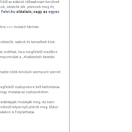
-ből az adatok időszakosan kerülnek
kok, oktatók stb. jelennek meg itt,
a
felvi.hu
oldalain, vagy az
egyes
 jobbra >>> mutató hármas
oktatók, szakok és tanszékek közt.
st indíthat, ha a megfelelő mezőkre
zempontokat a „
Kiválasztott keresési
észést több kiinduló szempont szerint
gfelelő oszlopnévre kell kattintania
lhegy mutatja az oszlopnévben.
s adatlapját mutatják meg. Az ezen
lentkező képernyő jelenik meg. Ekkor
lakon is folytathatja.