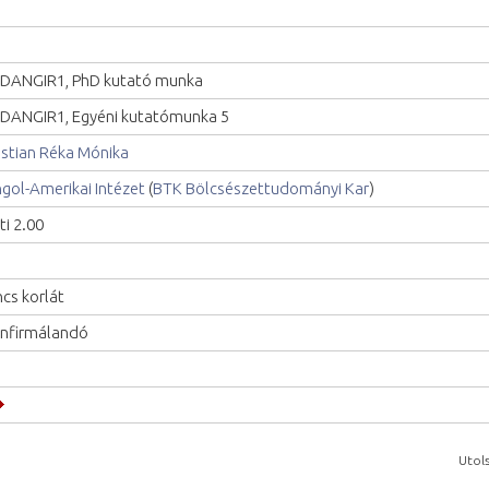
DANGIR1, PhD kutató munka
DANGIR1, Egyéni kutatómunka 5
istian Réka Mónika
gol-Amerikai Intézet
(
BTK Bölcsészettudományi Kar
)
ti 2.00
ncs korlát
nfirmálandó
Utols