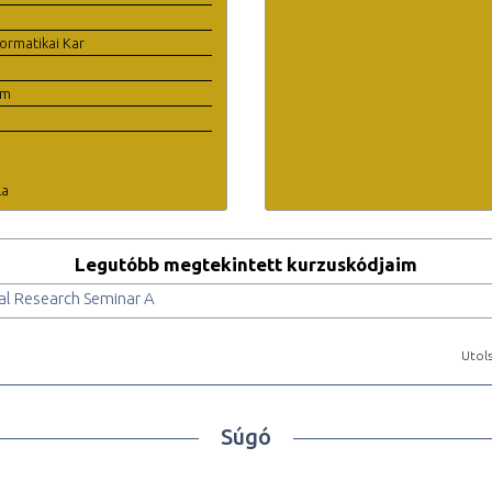
ormatikai Kar
em
la
Legutóbb megtekintett kurzuskódjaim
al Research Seminar A
Utols
Súgó