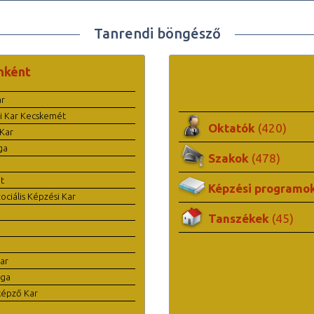
Tanrendi böngésző
nként
ar
i Kar Kecskemét
Oktatók
(420)
Kar
ga
Szakok
(478)
t
Képzési programo
ciális Képzési Kar
Tanszékek
(45)
ar
ága
képző Kar