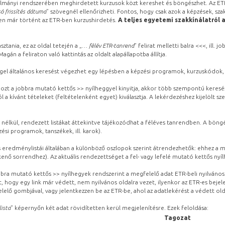
lmányi rendszerében meghirdetett kurzusok közt kereshet és böngészhet. Az ETR
ó frissítés dátuma
” szövegnél ellenőrizheti. Fontos, hogy csak azok a képzések, sza
ben már történt az ETR-ben kurzushirdetés.
A teljes egyetemi szakkínálatról 
sztania, ez az oldal tetején a „
… félév ETR-tanrend
” felirat melletti balra <<<, ill.
gán a feliraton való kattintás az oldalt alapállapotba állítja.
gel általános keresést végezhet egy lépésben a képzési programok, kurzuskódok, 
ozt a jobbra mutató kettős >> nyílheggyel kinyitja, akkor több szempontú keresé
l a kívánt tételeket (feltételenként egyet) kiválasztja. A lekérdezéshez kijelölt s
 nélkül, rendezett listákat áttekintve tájékozódhat a féléves tanrendben. A böng
ési programok, tanszékek, ill. karok).
eredménylistái általában a különböző oszlopok szerint átrendezhetők: ehhez a me
kenő sorrendhez). Az aktuális rendezettséget a fel- vagy lefelé mutató kettős nyí
obbra mutató kettős >> nyílhegyek rendszerint a megfelelő adat ETR-beli nyilváno
, hogy egy link már védett, nem nyilvános oldalra vezet, ilyenkor az ETR-es beje
lelő gombjával, vagy jelentkezzen be az ETR-be, ahol az adatlekérést a védett olda
lista
” képernyőn két adat rövidítetten kerül megjelenítésre. Ezek feloldása:
Tagozat