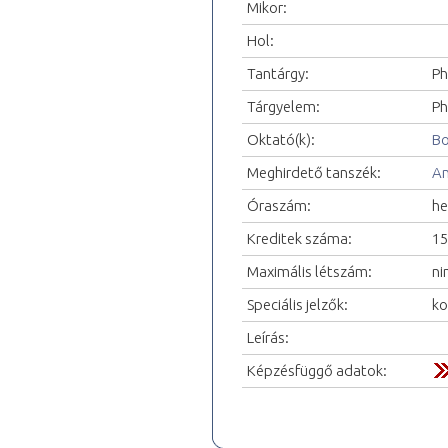
Mikor:
Hol:
Tantárgy:
Ph
Tárgyelem:
Ph
Oktató(k):
Bo
Meghirdető tanszék:
An
Óraszám:
he
Kreditek száma:
15
Maximális létszám:
ni
Speciális jelzők:
ko
Leírás:
Képzésfüggő adatok: