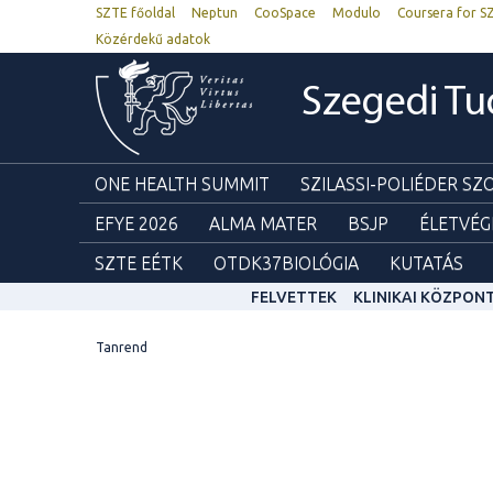
SZTE főoldal
Neptun
CooSpace
Modulo
Coursera for S
Közérdekű adatok
Szegedi T
ONE HEALTH SUMMIT
SZILASSI-POLIÉDER S
EFYE 2026
ALMA MATER
BSJP
ÉLETVÉG
SZTE EÉTK
OTDK37BIOLÓGIA
KUTATÁS
FELVETTEK
KLINIKAI KÖZPON
Tanrend