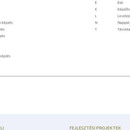
E
Esti
K
Képzőhe
L
Levelez
n képzés
N
Nappali
zés
T
Távokta
pzés
képzés
LI
FEJLESZTÉSI PROJEKTEK