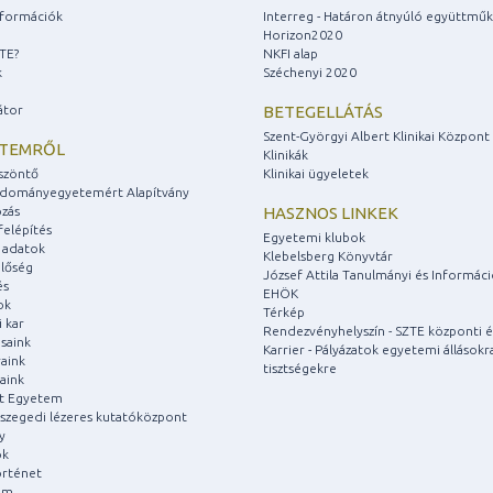
információk
Interreg - Határon átnyúló együttmű
Horizon2020
ZTE?
NKFI alap
k
Széchenyi 2020
átor
BETEGELLÁTÁS
Szent-Györgyi Albert Klinikai Központ
ETEMRŐL
Klinikák
szöntő
Klinikai ügyeletek
udományegyetemért Alapítvány
zás
HASZNOS LINKEK
felépítés
Egyetemi klubok
 adatok
Klebelsberg Könyvtár
lőség
József Attila Tanulmányi és Informác
és
EHÖK
ok
Térkép
 kar
Rendezvényhelyszín - SZTE központi é
saink
Karrier - Pályázatok egyetemi állásokr
aink
tisztségekre
aink
át Egyetem
a szegedi lézeres kutatóközpont
y
ok
rténet
um