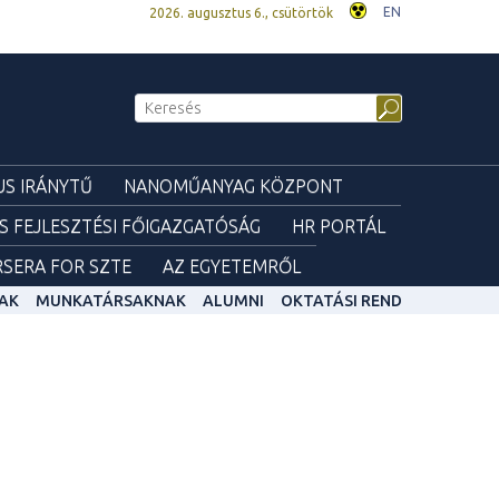
EN
2026. augusztus 6., csütörtök
S IRÁNYTŰ
NANOMŰANYAG KÖZPONT
ÉS FEJLESZTÉSI FŐIGAZGATÓSÁG
HR PORTÁL
SERA FOR SZTE
AZ EGYETEMRŐL
AK
MUNKATÁRSAKNAK
ALUMNI
OKTATÁSI REND