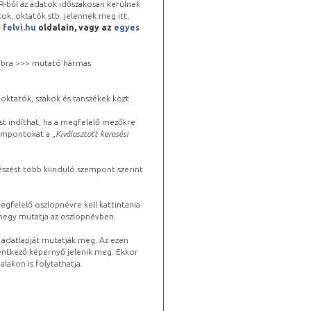
-ből az adatok időszakosan kerülnek
kok, oktatók stb. jelennek meg itt,
a
felvi.hu
oldalain, vagy az
egyes
 jobbra >>> mutató hármas
oktatók, szakok és tanszékek közt.
st indíthat, ha a megfelelő mezőkre
zempontokat a „
Kiválasztott keresési
észést több kiinduló szempont szerint
gfelelő oszlopnévre kell kattintania
lhegy mutatja az oszlopnévben.
s adatlapját mutatják meg. Az ezen
lentkező képernyő jelenik meg. Ekkor
lakon is folytathatja.