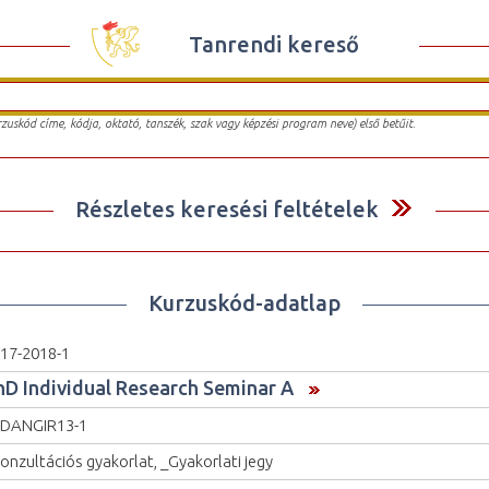
Tanrendi kereső
urzuskód címe, kódja, oktató, tanszék, szak vagy képzési program neve) első betűit.
Részletes keresési feltételek
Kurzuskód-adatlap
17-2018-1
hD Individual Research Seminar A
DANGIR13-1
onzultációs gyakorlat, _Gyakorlati jegy