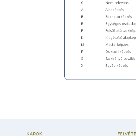
0
Nem releváns
A
Alapképzés
B
Bachelorképzés
E
Egységes osztatla
F
Felsőfokú szakkép
K
Kiegészítő alapké
M
Mesterképzés
P
Doktori képzés
S
Szakirányú tovább
X
Egyéb képzés
KAROK
FELVÉTE