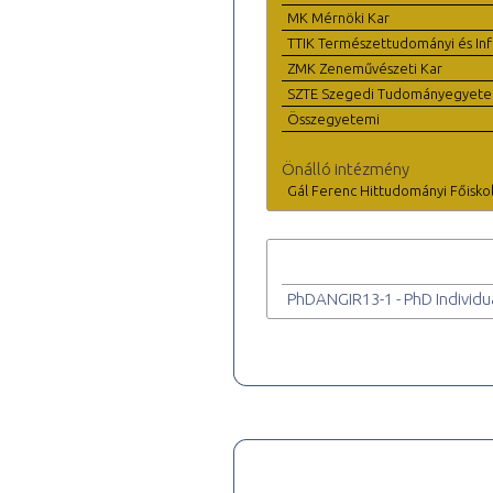
MK Mérnöki Kar
TTIK Természettudományi és Inf
ZMK Zeneművészeti Kar
SZTE Szegedi Tudományegyet
Összegyetemi
Önálló intézmény
Gál Ferenc Hittudományi Főisko
PhDANGIR13-1 - PhD Individu