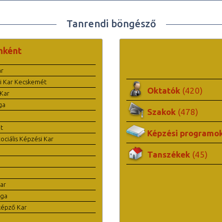
Tanrendi böngésző
nként
ar
i Kar Kecskemét
Oktatók
(420)
Kar
ga
Szakok
(478)
t
Képzési programo
ciális Képzési Kar
Tanszékek
(45)
ar
ága
képző Kar