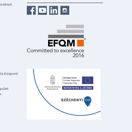
ködések
iós Központ
pület
a,