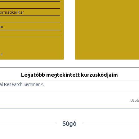
ormatikai Kar
em
la
Legutóbb megtekintett kurzuskódjaim
al Research Seminar A
Utols
Súgó