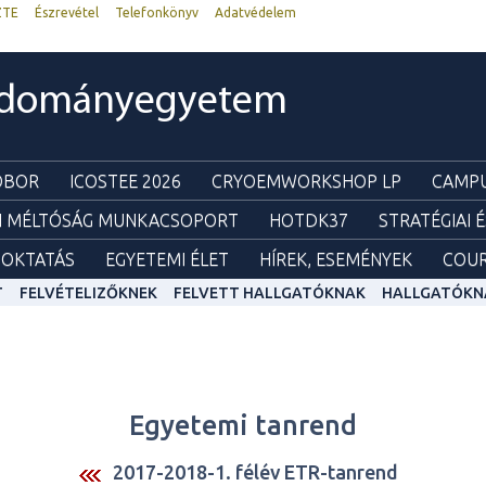
ZTE
Észrevétel
Telefonkönyv
Adatvédelem
udományegyetem
ZOBOR
ICOSTEE 2026
CRYOEMWORKSHOP LP
CAMPU
I MÉLTÓSÁG MUNKACSOPORT
HOTDK37
STRATÉGIAI 
OKTATÁS
EGYETEMI ÉLET
HÍREK, ESEMÉNYEK
COUR
T
FELVÉTELIZŐKNEK
FELVETT HALLGATÓKNAK
HALLGATÓKN
Egyetemi tanrend
2017-2018-1. félév ETR-tanrend