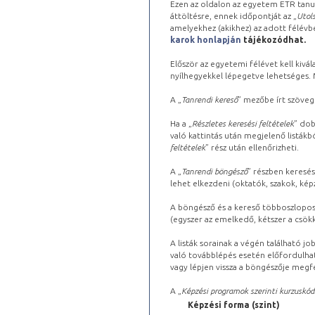
Ezen az oldalon az egyetem ETR tanu
áttöltésre, ennek időpontját az „
Utols
amelyekhez (akikhez) az adott félév
karok honlapján
tájékozódhat.
Először az egyetemi félévet kell kivála
nyílhegyekkel lépegetve lehetséges. Ma
A „
Tanrendi kereső
” mezőbe írt szöveg
Ha a „
Részletes keresési feltételek
” dob
való kattintás után megjelenő listákbó
feltételek
” rész után ellenőrizheti.
A „
Tanrendi böngésző
” részben keresés
lehet elkezdeni (oktatók, szakok, képz
A böngésző és a kereső többoszlopos 
(egyszer az emelkedő, kétszer a csök
A listák sorainak a végén található j
való továbblépés esetén előfordulhat
vagy lépjen vissza a böngészője megfe
A „
Képzési programok szerinti kurzuskód
Képzési forma (szint)