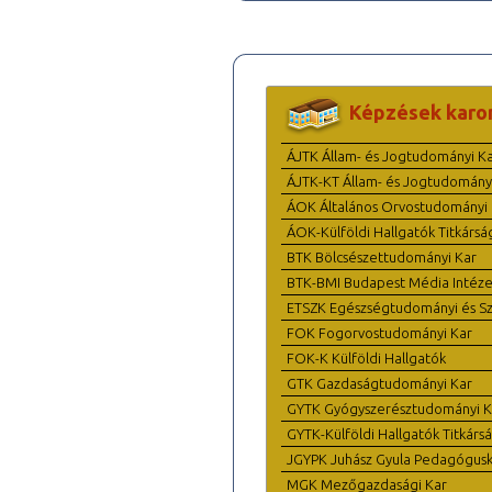
Képzések karo
ÁJTK Állam- és Jogtudományi K
ÁJTK-KT Állam- és Jogtudomány
ÁOK Általános Orvostudományi 
ÁOK-Külföldi Hallgatók Titkársá
BTK Bölcsészettudományi Kar
BTK-BMI Budapest Média Intéze
ETSZK Egészségtudományi és Szo
FOK Fogorvostudományi Kar
FOK-K Külföldi Hallgatók
GTK Gazdaságtudományi Kar
GYTK Gyógyszerésztudományi K
GYTK-Külföldi Hallgatók Titkárs
JGYPK Juhász Gyula Pedagógus
MGK Mezőgazdasági Kar