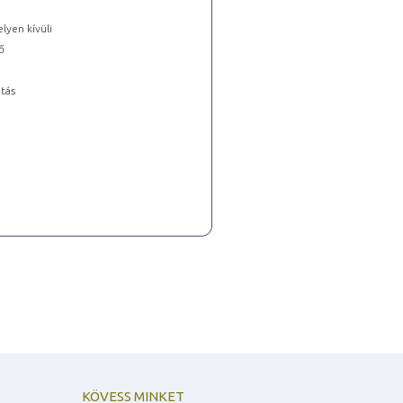
lyen kívüli
ő
tás
KÖVESS MINKET