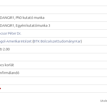
DANGIR1, PhD kutató munka
DANGIR1, Egyéni kutatómunka 3
csor Péter Dr.
gol-Amerikai Intézet
(
BTK Bölcsészettudományi Kar
)
ti 2.00
ncs korlát
nfirmálandó
Utols