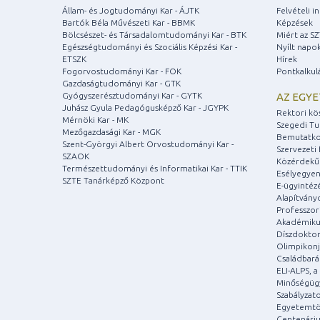
Állam- és Jogtudományi Kar - ÁJTK
Felvételi 
Bartók Béla Művészeti Kar - BBMK
Képzések
Bölcsészet- és Társadalomtudományi Kar - BTK
Miért az S
Egészségtudományi és Szociális Képzési Kar -
Nyílt napo
ETSZK
Hírek
Fogorvostudományi Kar - FOK
Pontkalkul
Gazdaságtudományi Kar - GTK
Gyógyszerésztudományi Kar - GYTK
AZ EGY
Juhász Gyula Pedagógusképző Kar - JGYPK
Rektori kö
Mérnöki Kar - MK
Szegedi T
Mezőgazdasági Kar - MGK
Bemutatko
Szent-Györgyi Albert Orvostudományi Kar -
Szervezeti 
SZAOK
Közérdekű
Természettudományi és Informatikai Kar - TTIK
Esélyegyen
SZTE Tanárképző Központ
E-ügyintéz
Alapítvány
Professzori
Akadémiku
Díszdoktor
Olimpikonj
Családbar
ELI-ALPS, 
Minőségüg
Szabályzat
Egyetemtö
Centenári