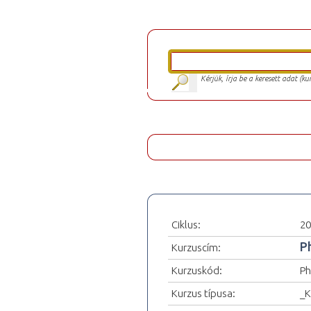
Kérjük, írja be a keresett adat (k
Ciklus:
20
P
Kurzuscím:
Kurzuskód:
Ph
Kurzus típusa:
_K