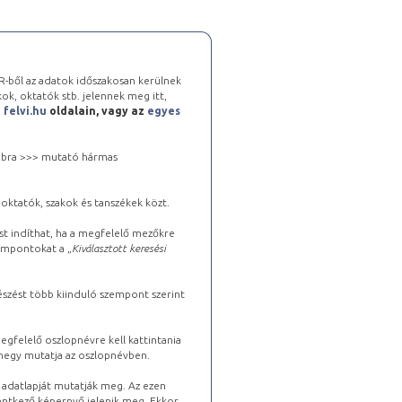
-ből az adatok időszakosan kerülnek
kok, oktatók stb. jelennek meg itt,
a
felvi.hu
oldalain, vagy az
egyes
 jobbra >>> mutató hármas
oktatók, szakok és tanszékek közt.
st indíthat, ha a megfelelő mezőkre
zempontokat a „
Kiválasztott keresési
észést több kiinduló szempont szerint
gfelelő oszlopnévre kell kattintania
lhegy mutatja az oszlopnévben.
s adatlapját mutatják meg. Az ezen
lentkező képernyő jelenik meg. Ekkor