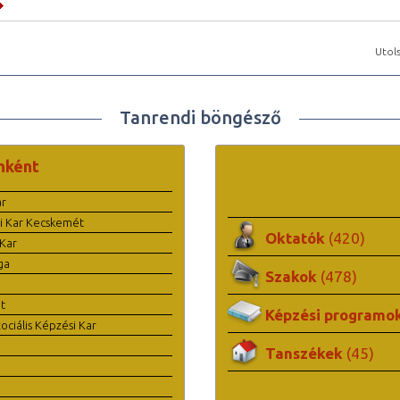
Utols
Tanrendi böngésző
nként
ar
i Kar Kecskemét
Oktatók
(420)
Kar
ga
Szakok
(478)
t
Képzési programo
ciális Képzési Kar
Tanszékek
(45)