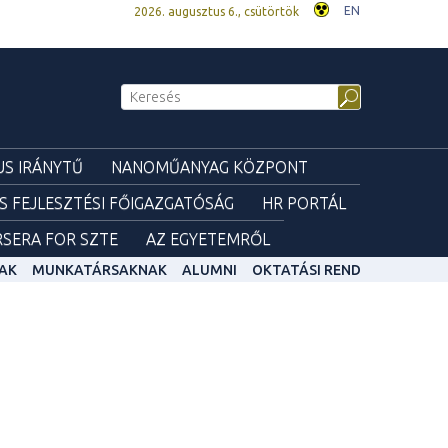
EN
2026. augusztus 6., csütörtök
S IRÁNYTŰ
NANOMŰANYAG KÖZPONT
ÉS FEJLESZTÉSI FŐIGAZGATÓSÁG
HR PORTÁL
SERA FOR SZTE
AZ EGYETEMRŐL
AK
MUNKATÁRSAKNAK
ALUMNI
OKTATÁSI REND