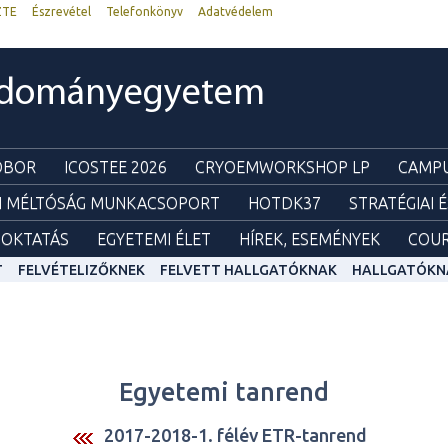
ZTE
Észrevétel
Telefonkönyv
Adatvédelem
udományegyetem
ZOBOR
ICOSTEE 2026
CRYOEMWORKSHOP LP
CAMPU
I MÉLTÓSÁG MUNKACSOPORT
HOTDK37
STRATÉGIAI 
OKTATÁS
EGYETEMI ÉLET
HÍREK, ESEMÉNYEK
COUR
T
FELVÉTELIZŐKNEK
FELVETT HALLGATÓKNAK
HALLGATÓKN
Egyetemi tanrend
2017-2018-1. félév ETR-tanrend