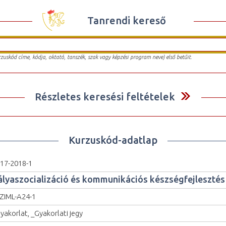
Tanrendi kereső
urzuskód címe, kódja, oktató, tanszék, szak vagy képzési program neve) első betűit.
Részletes keresési feltételek
Kurzuskód-adatlap
17-2018-1
ályaszocializáció és kommunikációs készségfejlesztés 
ZIML-A24-1
yakorlat, _Gyakorlati jegy