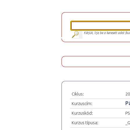
Kérjük, írja be a keresett adat (k
Ciklus:
20
P
Kurzuscím:
Kurzuskód:
PS
Kurzus típusa:
_G