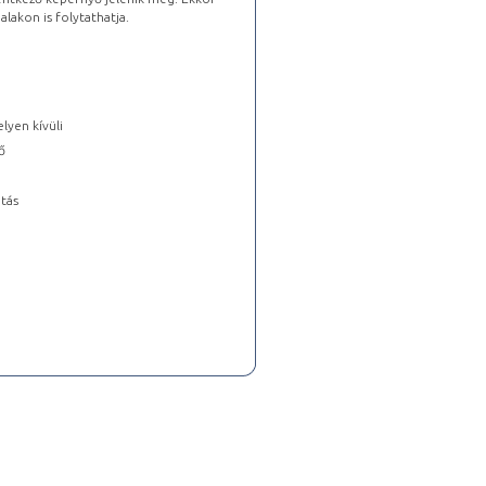
lakon is folytathatja.
lyen kívüli
ő
tás