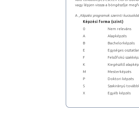
vagy lépjen vissza a böngészője megfe
A „
Képzési programok szerinti kurzuskód
Képzési forma (szint)
0
Nem releváns
A
Alapképzés
B
Bachelorképzés
E
Egységes osztatla
F
Felsőfokú szakkép
K
Kiegészítő alapké
M
Mesterképzés
P
Doktori képzés
S
Szakirányú tovább
X
Egyéb képzés