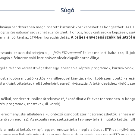
Súgó
lmányi rendszerében meghirdetett kurzusok közt kereshet és böngészhet. Az ETR
ó frissítés dátuma
” szövegnél ellenőrizheti. Fontos, hogy csak azok a képzések, sza
ben már történt az ETR-ben kurzushirdetés.
A teljes egyetemi szakkínálatról 
sztania, ez az oldal tetején a „
… félév ETR-tanrend
” felirat melletti balra <<<, ill.
gán a feliraton való kattintás az oldalt alapállapotba állítja.
gel általános keresést végezhet egy lépésben a képzési programok, kurzuskódok, 
ozt a jobbra mutató kettős >> nyílheggyel kinyitja, akkor több szempontú keresé
l a kívánt tételeket (feltételenként egyet) kiválasztja. A lekérdezéshez kijelölt s
 nélkül, rendezett listákat áttekintve tájékozódhat a féléves tanrendben. A böng
ési programok, tanszékek, ill. karok).
eredménylistái általában a különböző oszlopok szerint átrendezhetők: ehhez a me
kenő sorrendhez). Az aktuális rendezettséget a fel- vagy lefelé mutató kettős nyí
obbra mutató kettős >> nyílhegyek rendszerint a megfelelő adat ETR-beli nyilváno
, hogy egy link már védett, nem nyilvános oldalra vezet, ilyenkor az ETR-es beje