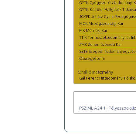
GYTK Gyógyszerésztudományi K
GYTK-Külföldi Hallgatók Titkárs
JGYPK Juhász Gyula Pedagógus
MGK Mezőgazdasági Kar
MK Mérnöki Kar
TTIK Természettudományi és Inf
ZMK Zeneművészeti Kar
SZTE Szegedi Tudományegyet
Összegyetemi
Önálló intézmény
Gál Ferenc Hittudományi Főisko
PSZIML-A24-1 - Pályaszociali