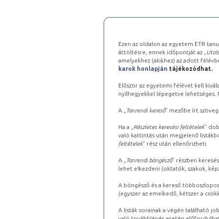
Ezen az oldalon az egyetem ETR tanu
áttöltésre, ennek időpontját az „
Utols
amelyekhez (akikhez) az adott félév
karok honlapján
tájékozódhat.
Először az egyetemi félévet kell kivála
nyílhegyekkel lépegetve lehetséges. Ma
A „
Tanrendi kereső
” mezőbe írt szöveg
Ha a „
Részletes keresési feltételek
” dob
való kattintás után megjelenő listákbó
feltételek
” rész után ellenőrizheti.
A „
Tanrendi böngésző
” részben keresés
lehet elkezdeni (oktatók, szakok, képz
A böngésző és a kereső többoszlopos 
(egyszer az emelkedő, kétszer a csök
A listák sorainak a végén található j
való továbblépés esetén előfordulhat