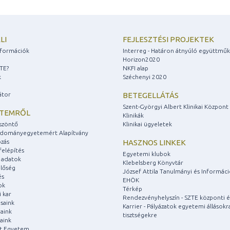
LI
FEJLESZTÉSI PROJEKTEK
információk
Interreg - Határon átnyúló együttmű
Horizon2020
ZTE?
NKFI alap
k
Széchenyi 2020
átor
BETEGELLÁTÁS
Szent-Györgyi Albert Klinikai Központ
ETEMRŐL
Klinikák
szöntő
Klinikai ügyeletek
udományegyetemért Alapítvány
zás
HASZNOS LINKEK
felépítés
Egyetemi klubok
 adatok
Klebelsberg Könyvtár
lőség
József Attila Tanulmányi és Informác
és
EHÖK
ok
Térkép
 kar
Rendezvényhelyszín - SZTE központi é
saink
Karrier - Pályázatok egyetemi állásokr
aink
tisztségekre
aink
át Egyetem