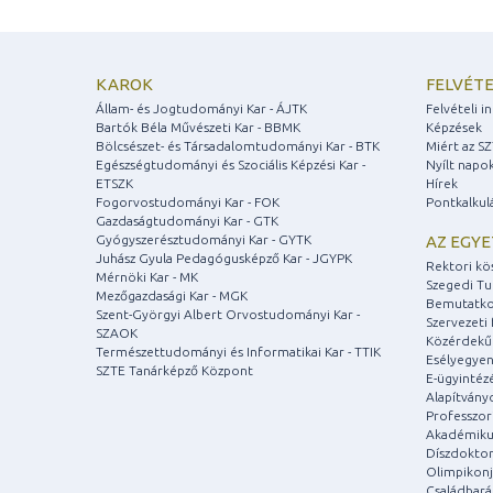
KAROK
FELVÉTE
Állam- és Jogtudományi Kar - ÁJTK
Felvételi 
Bartók Béla Művészeti Kar - BBMK
Képzések
Bölcsészet- és Társadalomtudományi Kar - BTK
Miért az S
Egészségtudományi és Szociális Képzési Kar -
Nyílt napo
ETSZK
Hírek
Fogorvostudományi Kar - FOK
Pontkalkul
Gazdaságtudományi Kar - GTK
Gyógyszerésztudományi Kar - GYTK
AZ EGY
Juhász Gyula Pedagógusképző Kar - JGYPK
Rektori kö
Mérnöki Kar - MK
Szegedi T
Mezőgazdasági Kar - MGK
Bemutatko
Szent-Györgyi Albert Orvostudományi Kar -
Szervezeti 
SZAOK
Közérdekű
Természettudományi és Informatikai Kar - TTIK
Esélyegyen
SZTE Tanárképző Központ
E-ügyintéz
Alapítvány
Professzori
Akadémiku
Díszdoktor
Olimpikonj
Családbar