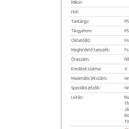
Mikor:
Hol:
Tantárgy:
PS
Tárgyelem:
PS
Oktató(k):
Ma
Meghirdető tanszék:
Ps
Óraszám:
fé
Kreditek száma:
4
Maximális létszám:
ni
Speciális jelzők:
ni
Leírás:
Ru
Th
Já
Ro
Tr