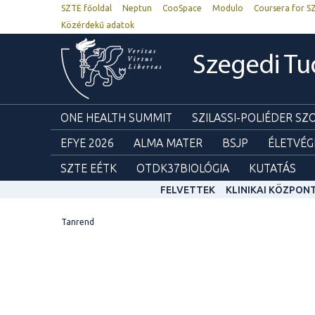
SZTE főoldal
Neptun
CooSpace
Modulo
Coursera for S
Közérdekű adatok
Szegedi T
ONE HEALTH SUMMIT
SZILASSI-POLIÉDER S
EFYE 2026
ALMA MATER
BSJP
ÉLETVÉG
SZTE EÉTK
OTDK37BIOLÓGIA
KUTATÁS
FELVETTEK
KLINIKAI KÖZPON
Tanrend