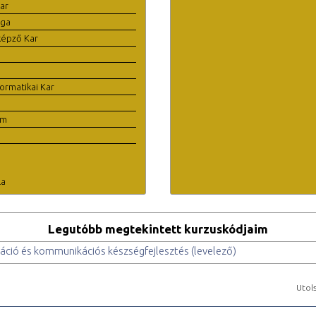
ar
ága
képző Kar
ormatikai Kar
em
la
Legutóbb megtekintett kurzuskódjaim
záció és kommunikációs készségfejlesztés (levelező)
Utols