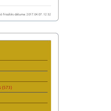
ó frissítés dátuma: 2017.04.07. 12:52
k
(573)