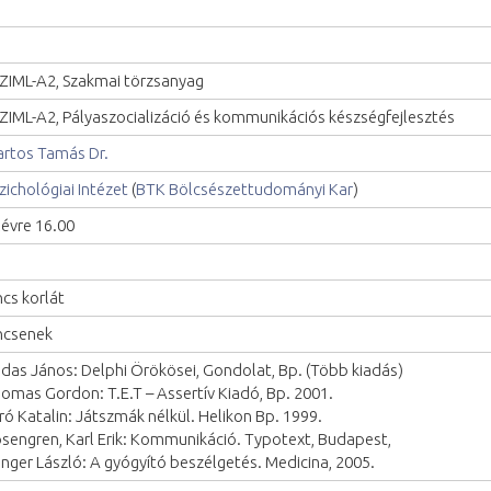
ZIML-A2, Szakmai törzsanyag
ZIML-A2, Pályaszocializáció és kommunikációs készségfejlesztés
rtos Tamás Dr.
zichológiai Intézet
(
BTK Bölcsészettudományi Kar
)
lévre 16.00
ncs korlát
ncsenek
das János: Delphi Örökösei, Gondolat, Bp. (Több kiadás)
omas Gordon: T.E.T – Assertív Kiadó, Bp. 2001.
ró Katalin: Játszmák nélkül. Helikon Bp. 1999.
sengren, Karl Erik: Kommunikáció. Typotext, Budapest,
inger László: A gyógyító beszélgetés. Medicina, 2005.