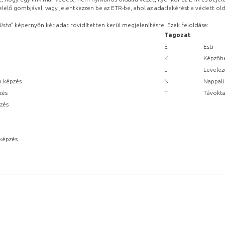
lelő gombjával, vagy jelentkezzen be az ETR-be, ahol az adatlekérést a védett olda
lista
” képernyőn két adat rövidítetten kerül megjelenítésre. Ezek feloldása:
Tagozat
E
Esti
K
Képzőhe
L
Levelez
n képzés
N
Nappali
zés
T
Távokta
pzés
képzés