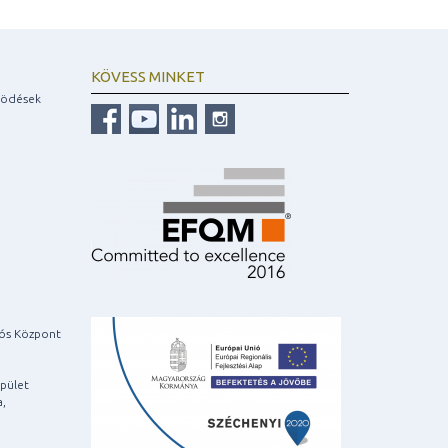
KÖVESS MINKET
ködések
iós Központ
pület
a,