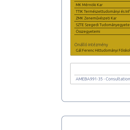
MK Mérnöki Kar
TTIK Természettudományi és Inf
ZMK Zeneművészeti Kar
SZTE Szegedi Tudományegyet
Összegyetemi
Önálló intézmény
Gál Ferenc Hittudományi Főisko
AMEBA991-35 - Consultation 