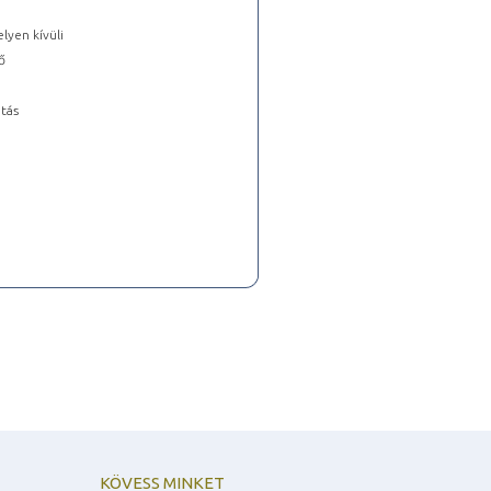
lyen kívüli
ő
tás
KÖVESS MINKET