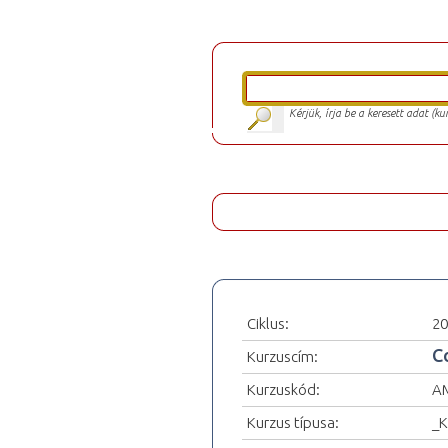
Kérjük, írja be a keresett adat (k
Ciklus:
20
C
Kurzuscím:
Kurzuskód:
A
Kurzus típusa:
_K