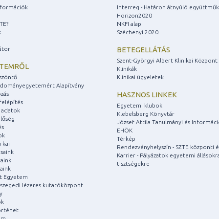
információk
Interreg - Határon átnyúló együttmű
Horizon2020
ZTE?
NKFI alap
k
Széchenyi 2020
átor
BETEGELLÁTÁS
Szent-Györgyi Albert Klinikai Központ
ETEMRŐL
Klinikák
szöntő
Klinikai ügyeletek
udományegyetemért Alapítvány
zás
HASZNOS LINKEK
felépítés
Egyetemi klubok
 adatok
Klebelsberg Könyvtár
lőség
József Attila Tanulmányi és Informác
és
EHÖK
ok
Térkép
 kar
Rendezvényhelyszín - SZTE központi é
saink
Karrier - Pályázatok egyetemi állásokr
aink
tisztségekre
aink
át Egyetem
a szegedi lézeres kutatóközpont
y
ok
rténet
um