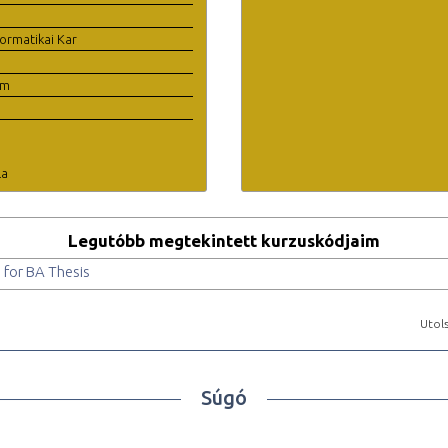
ormatikai Kar
em
la
Legutóbb megtekintett kurzuskódjaim
for BA Thesis
Utols
Súgó