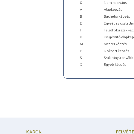
0
Nem releváns
A
Alapképzés
B
Bachelorképzés
E
Egységes osztatla
F
Felsőfokú szakkép
K
Kiegészítő alapké
M
Mesterképzés
P
Doktori képzés
S
Szakirányú tovább
X
Egyéb képzés
KAROK
FELVÉTE