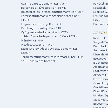
Állam- és Jogtudományi Kar - ÁJTK
Felvételi 
Bartók Béla Művészeti Kar - BBMK
Képzések
Bölcsészet- és Társadalomtudományi Kar - BTK
Miért az S
Egészségtudományi és Szociális Képzési Kar -
Nyílt napo
ETSZK
Hírek
Fogorvostudományi Kar - FOK
Pontkalkul
Gazdaságtudományi Kar - GTK
Gyógyszerésztudományi Kar - GYTK
AZ EGY
Juhász Gyula Pedagógusképző Kar - JGYPK
Rektori kö
Mérnöki Kar - MK
Szegedi T
Mezőgazdasági Kar - MGK
Bemutatko
Szent-Györgyi Albert Orvostudományi Kar -
Szervezeti 
SZAOK
Közérdekű
Természettudományi és Informatikai Kar - TTIK
Esélyegyen
SZTE Tanárképző Központ
E-ügyintéz
Alapítvány
Professzori
Akadémiku
Díszdoktor
Olimpikonj
Családbar
ELI-ALPS, 
Minőségüg
Szabályzat
Egyetemtö
Centenári