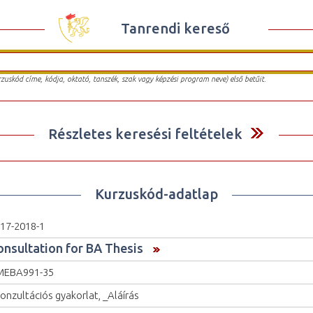
Tanrendi kereső
urzuskód címe, kódja, oktató, tanszék, szak vagy képzési program neve) első betűit.
Részletes keresési feltételek
Kurzuskód-adatlap
17-2018-1
onsultation for BA Thesis
MEBA991-35
onzultációs gyakorlat, _Aláírás