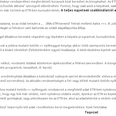
lmányi rendszerében meghirdetett kurzusok közt kereshet és böngészhet. Az ETR
ó frissítés dátuma
” szövegnél ellenőrizheti. Fontos, hogy csak azok a képzések, sza
ben már történt az ETR-ben kurzushirdetés.
A teljes egyetemi szakkínálatról 
sztania, ez az oldal tetején a „
… félév ETR-tanrend
” felirat melletti balra <<<, ill.
gán a feliraton való kattintás az oldalt alapállapotba állítja.
gel általános keresést végezhet egy lépésben a képzési programok, kurzuskódok, 
ozt a jobbra mutató kettős >> nyílheggyel kinyitja, akkor több szempontú keresé
l a kívánt tételeket (feltételenként egyet) kiválasztja. A lekérdezéshez kijelölt s
 nélkül, rendezett listákat áttekintve tájékozódhat a féléves tanrendben. A böng
ési programok, tanszékek, ill. karok).
eredménylistái általában a különböző oszlopok szerint átrendezhetők: ehhez a me
kenő sorrendhez). Az aktuális rendezettséget a fel- vagy lefelé mutató kettős nyí
obbra mutató kettős >> nyílhegyek rendszerint a megfelelő adat ETR-beli nyilváno
, hogy egy link már védett, nem nyilvános oldalra vezet, ilyenkor az ETR-es beje
lelő gombjával, vagy jelentkezzen be az ETR-be, ahol az adatlekérést a védett olda
lista
” képernyőn két adat rövidítetten kerül megjelenítésre. Ezek feloldása:
Tagozat