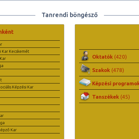
Tanrendi böngésző
nként
ar
i Kar Kecskemét
Oktatók
(420)
Kar
ga
Szakok
(478)
t
Képzési programo
ciális Képzési Kar
Tanszékek
(45)
ar
ága
képző Kar