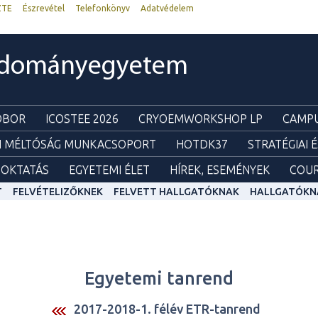
ZTE
Észrevétel
Telefonkönyv
Adatvédelem
udományegyetem
ZOBOR
ICOSTEE 2026
CRYOEMWORKSHOP LP
CAMPU
I MÉLTÓSÁG MUNKACSOPORT
HOTDK37
STRATÉGIAI 
OKTATÁS
EGYETEMI ÉLET
HÍREK, ESEMÉNYEK
COUR
T
FELVÉTELIZŐKNEK
FELVETT HALLGATÓKNAK
HALLGATÓKN
Egyetemi tanrend
2017-2018-1. félév ETR-tanrend