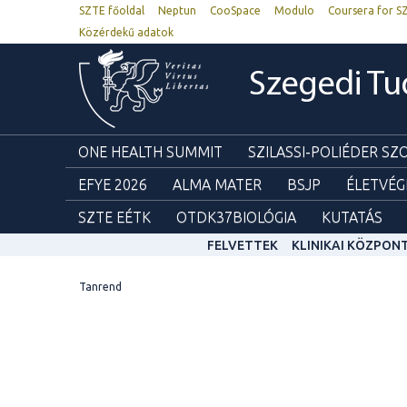
SZTE főoldal
Neptun
CooSpace
Modulo
Coursera for S
Közérdekű adatok
Szegedi T
ONE HEALTH SUMMIT
SZILASSI-POLIÉDER S
EFYE 2026
ALMA MATER
BSJP
ÉLETVÉG
SZTE EÉTK
OTDK37BIOLÓGIA
KUTATÁS
FELVETTEK
KLINIKAI KÖZPON
Tanrend