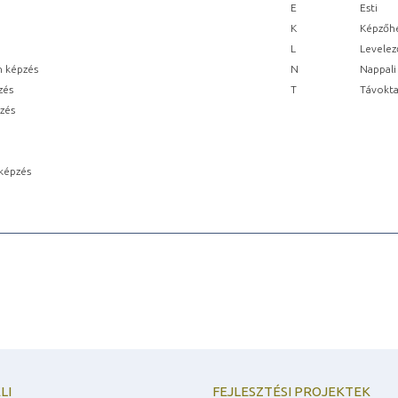
E
Esti
K
Képzőhe
L
Levelez
n képzés
N
Nappali
zés
T
Távokta
pzés
képzés
LI
FEJLESZTÉSI PROJEKTEK