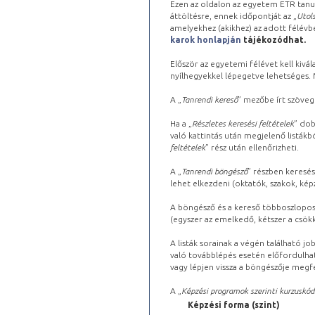
Ezen az oldalon az egyetem ETR tanu
áttöltésre, ennek időpontját az „
Utols
amelyekhez (akikhez) az adott félév
karok honlapján
tájékozódhat.
Először az egyetemi félévet kell kivála
nyílhegyekkel lépegetve lehetséges. Ma
A „
Tanrendi kereső
” mezőbe írt szöveg
Ha a „
Részletes keresési feltételek
” dob
való kattintás után megjelenő listákbó
feltételek
” rész után ellenőrizheti.
A „
Tanrendi böngésző
” részben keresés
lehet elkezdeni (oktatók, szakok, képz
A böngésző és a kereső többoszlopos 
(egyszer az emelkedő, kétszer a csök
A listák sorainak a végén található j
való továbblépés esetén előfordulhat
vagy lépjen vissza a böngészője megfe
A „
Képzési programok szerinti kurzuskód
Képzési forma (szint)