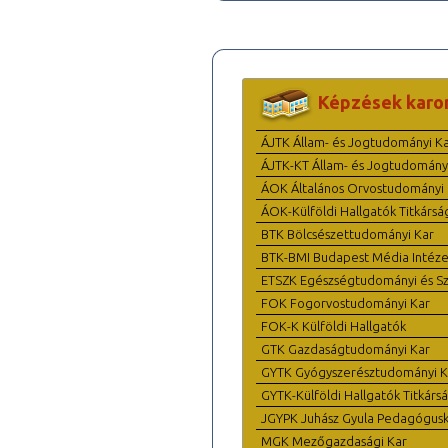
Képzések karo
ÁJTK Állam- és Jogtudományi K
ÁJTK-KT Állam- és Jogtudomány
ÁOK Általános Orvostudományi 
ÁOK-Külföldi Hallgatók Titkársá
BTK Bölcsészettudományi Kar
BTK-BMI Budapest Média Intéze
ETSZK Egészségtudományi és Szo
FOK Fogorvostudományi Kar
FOK-K Külföldi Hallgatók
GTK Gazdaságtudományi Kar
GYTK Gyógyszerésztudományi K
GYTK-Külföldi Hallgatók Titkárs
JGYPK Juhász Gyula Pedagógus
MGK Mezőgazdasági Kar