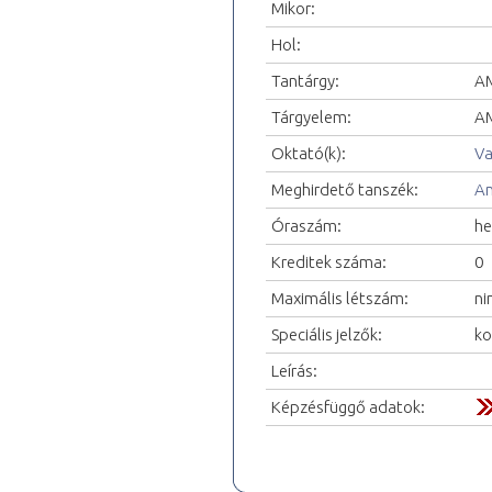
Mikor:
Hol:
Tantárgy:
AM
Tárgyelem:
AM
Oktató(k):
Va
Meghirdető tanszék:
An
Óraszám:
he
Kreditek száma:
0
Maximális létszám:
ni
Speciális jelzők:
ko
Leírás:
Képzésfüggő adatok: