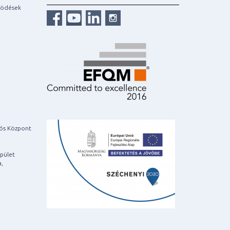
ködések
iós Központ
pület
a,