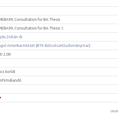
EBA99, Consultation for BA Thesis
EBA99, Consultation for BA Thesis 1.
jda Zoltán dr.
gol-Amerikai Intézet
(
BTK Bölcsészettudományi Kar
)
ti 2.00
ncs korlát
nfirmálandó
Utols