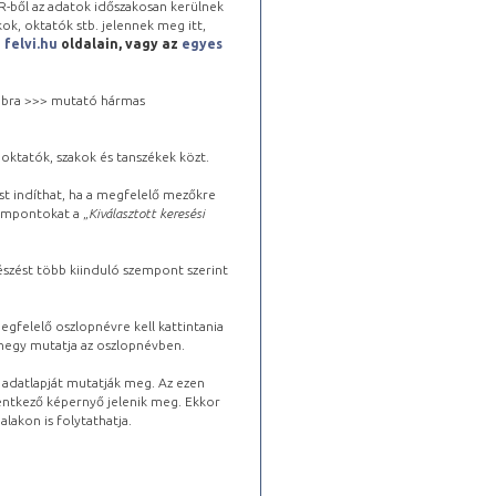
-ből az adatok időszakosan kerülnek
kok, oktatók stb. jelennek meg itt,
a
felvi.hu
oldalain, vagy az
egyes
 jobbra >>> mutató hármas
oktatók, szakok és tanszékek közt.
st indíthat, ha a megfelelő mezőkre
zempontokat a „
Kiválasztott keresési
észést több kiinduló szempont szerint
gfelelő oszlopnévre kell kattintania
lhegy mutatja az oszlopnévben.
s adatlapját mutatják meg. Az ezen
lentkező képernyő jelenik meg. Ekkor
lakon is folytathatja.