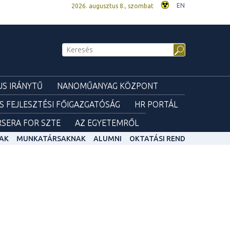
EN
2026. augusztus 8., szombat
S IRÁNYTŰ
NANOMŰANYAG KÖZPONT
ÉS FEJLESZTÉSI FŐIGAZGATÓSÁG
HR PORTÁL
SERA FOR SZTE
AZ EGYETEMRŐL
AK
MUNKATÁRSAKNAK
ALUMNI
OKTATÁSI REND