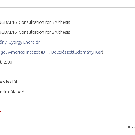
GBAL16, Consultation for BA thesis
GBAL16, Consultation for BA thesis
őnyi György Endre dr.
gol-Amerikai Intézet
(
BTK Bölcsészettudományi Kar
)
ti 2.00
ncs korlát
nfirmálandó
Utols