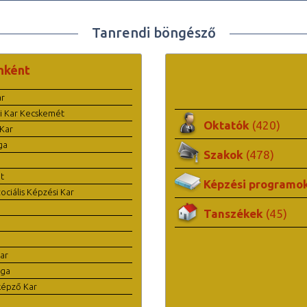
Tanrendi böngésző
nként
ar
i Kar Kecskemét
Oktatók
(420)
Kar
ga
Szakok
(478)
t
Képzési programo
ciális Képzési Kar
Tanszékek
(45)
ar
ága
képző Kar