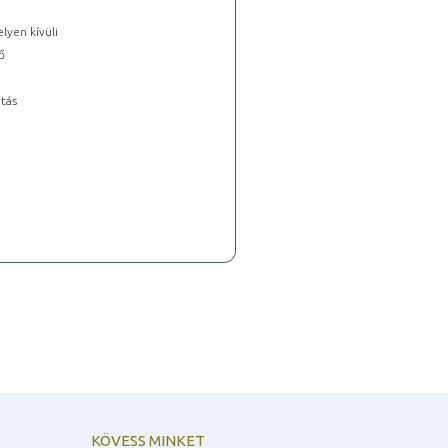
lyen kívüli
ő
tás
KÖVESS MINKET