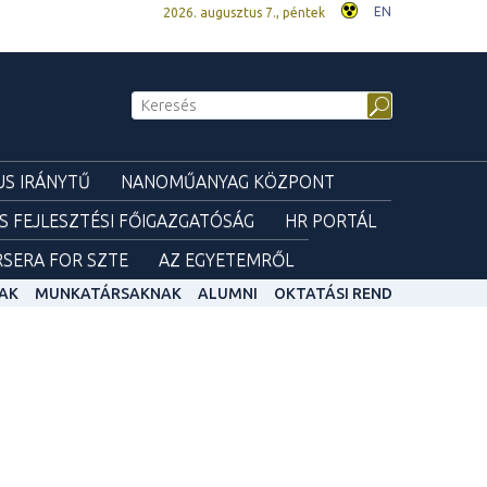
EN
2026. augusztus 7., péntek
S IRÁNYTŰ
NANOMŰANYAG KÖZPONT
ÉS FEJLESZTÉSI FŐIGAZGATÓSÁG
HR PORTÁL
SERA FOR SZTE
AZ EGYETEMRŐL
AK
MUNKATÁRSAKNAK
ALUMNI
OKTATÁSI REND