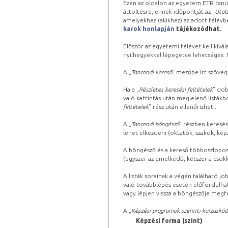
Ezen az oldalon az egyetem ETR tanu
áttöltésre, ennek időpontját az „
Utols
amelyekhez (akikhez) az adott félév
karok honlapján
tájékozódhat.
Először az egyetemi félévet kell kivála
nyílhegyekkel lépegetve lehetséges. Ma
A „
Tanrendi kereső
” mezőbe írt szöveg
Ha a „
Részletes keresési feltételek
” dob
való kattintás után megjelenő listákbó
feltételek
” rész után ellenőrizheti.
A „
Tanrendi böngésző
” részben keresés
lehet elkezdeni (oktatók, szakok, képz
A böngésző és a kereső többoszlopos 
(egyszer az emelkedő, kétszer a csök
A listák sorainak a végén található j
való továbblépés esetén előfordulhat
vagy lépjen vissza a böngészője megfe
A „
Képzési programok szerinti kurzuskód
Képzési forma (szint)