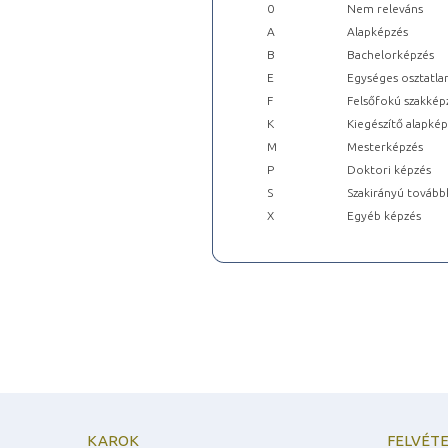
0
Nem releváns
A
Alapképzés
B
Bachelorképzés
E
Egységes osztatla
F
Felsőfokú szakkép
K
Kiegészítő alapké
M
Mesterképzés
P
Doktori képzés
S
Szakirányú tovább
X
Egyéb képzés
KAROK
FELVÉTE