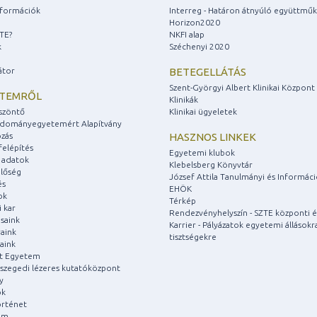
információk
Interreg - Határon átnyúló együttmű
Horizon2020
ZTE?
NKFI alap
k
Széchenyi 2020
átor
BETEGELLÁTÁS
Szent-Györgyi Albert Klinikai Központ
ETEMRŐL
Klinikák
szöntő
Klinikai ügyeletek
udományegyetemért Alapítvány
zás
HASZNOS LINKEK
felépítés
Egyetemi klubok
 adatok
Klebelsberg Könyvtár
lőség
József Attila Tanulmányi és Informác
és
EHÖK
ok
Térkép
 kar
Rendezvényhelyszín - SZTE központi é
saink
Karrier - Pályázatok egyetemi állásokr
aink
tisztségekre
aink
át Egyetem
a szegedi lézeres kutatóközpont
y
ok
rténet
um