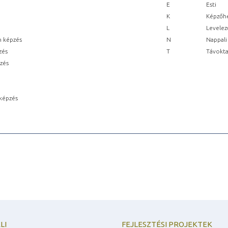
E
Esti
K
Képzőhe
L
Levelez
n képzés
N
Nappali
zés
T
Távokta
pzés
képzés
LI
FEJLESZTÉSI PROJEKTEK