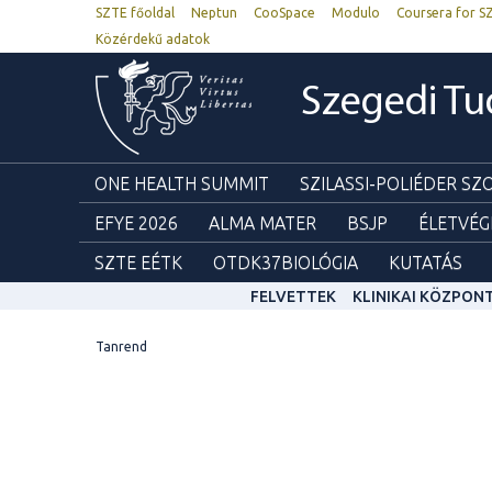
SZTE főoldal
Neptun
CooSpace
Modulo
Coursera for S
Közérdekű adatok
Szegedi T
ONE HEALTH SUMMIT
SZILASSI-POLIÉDER S
EFYE 2026
ALMA MATER
BSJP
ÉLETVÉG
SZTE EÉTK
OTDK37BIOLÓGIA
KUTATÁS
FELVETTEK
KLINIKAI KÖZPON
Tanrend