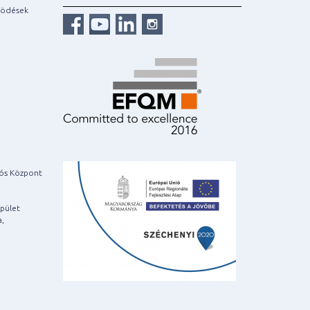
ködések
iós Központ
pület
a,