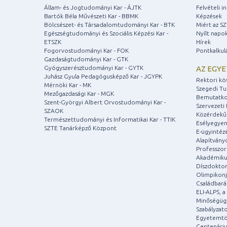
Állam- és Jogtudományi Kar - ÁJTK
Felvételi 
Bartók Béla Művészeti Kar - BBMK
Képzések
Bölcsészet- és Társadalomtudományi Kar - BTK
Miért az S
Egészségtudományi és Szociális Képzési Kar -
Nyílt napo
ETSZK
Hírek
Fogorvostudományi Kar - FOK
Pontkalkul
Gazdaságtudományi Kar - GTK
Gyógyszerésztudományi Kar - GYTK
AZ EGY
Juhász Gyula Pedagógusképző Kar - JGYPK
Rektori kö
Mérnöki Kar - MK
Szegedi T
Mezőgazdasági Kar - MGK
Bemutatko
Szent-Györgyi Albert Orvostudományi Kar -
Szervezeti 
SZAOK
Közérdekű
Természettudományi és Informatikai Kar - TTIK
Esélyegyen
SZTE Tanárképző Központ
E-ügyintéz
Alapítvány
Professzori
Akadémiku
Díszdoktor
Olimpikonj
Családbar
ELI-ALPS, 
Minőségüg
Szabályzat
Egyetemtö
Centenári