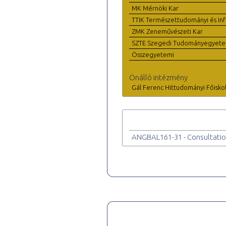
MK Mérnöki Kar
TTIK Természettudományi és Inf
ZMK Zeneművészeti Kar
SZTE Szegedi Tudományegyet
Összegyetemi
Önálló intézmény
Gál Ferenc Hittudományi Főisko
ANGBAL161-31 - Consultatio