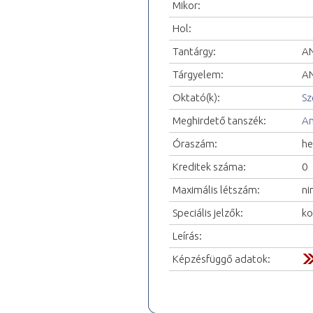
Mikor:
Hol:
Tantárgy:
AN
Tárgyelem:
AN
Oktató(k):
Sz
Meghirdető tanszék:
An
Óraszám:
he
Kreditek száma:
0
Maximális létszám:
ni
Speciális jelzők:
ko
Leírás:
Képzésfüggő adatok: