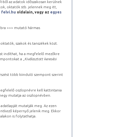
-ből az adatok időszakosan kerülnek
kok, oktatók stb. jelennek meg itt,
a
felvi.hu
oldalain, vagy az
egyes
 jobbra >>> mutató hármas
oktatók, szakok és tanszékek közt.
st indíthat, ha a megfelelő mezőkre
zempontokat a „
Kiválasztott keresési
észést több kiinduló szempont szerint
gfelelő oszlopnévre kell kattintania
lhegy mutatja az oszlopnévben.
s adatlapját mutatják meg. Az ezen
lentkező képernyő jelenik meg. Ekkor
lakon is folytathatja.