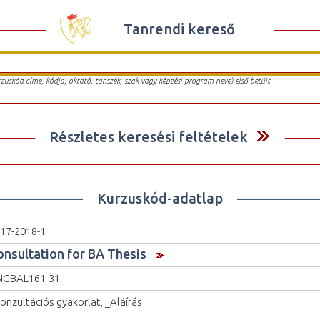
Tanrendi kereső
urzuskód címe, kódja, oktató, tanszék, szak vagy képzési program neve) első betűit.
Részletes keresési feltételek
Kurzuskód-adatlap
17-2018-1
onsultation for BA Thesis
NGBAL161-31
onzultációs gyakorlat, _Aláírás