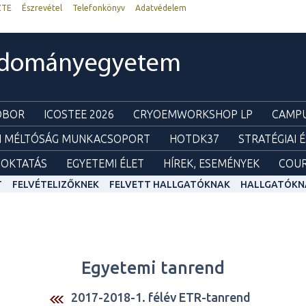
ZTE
Észrevétel
Telefonkönyv
Adatvédelem
udományegyetem
ZOBOR
ICOSTEE 2026
CRYOEMWORKSHOP LP
CAMPU
I MÉLTÓSÁG MUNKACSOPORT
HOTDK37
STRATÉGIAI 
OKTATÁS
EGYETEMI ÉLET
HÍREK, ESEMÉNYEK
COUR
T
FELVÉTELIZŐKNEK
FELVETT HALLGATÓKNAK
HALLGATÓKN
Egyetemi tanrend
2017-2018-1. félév ETR-tanrend