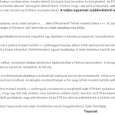
lmányi rendszerében meghirdetett kurzusok közt kereshet és böngészhet. Az ETR
ó frissítés dátuma
” szövegnél ellenőrizheti. Fontos, hogy csak azok a képzések, sza
ben már történt az ETR-ben kurzushirdetés.
A teljes egyetemi szakkínálatról 
sztania, ez az oldal tetején a „
… félév ETR-tanrend
” felirat melletti balra <<<, ill.
gán a feliraton való kattintás az oldalt alapállapotba állítja.
gel általános keresést végezhet egy lépésben a képzési programok, kurzuskódok, 
ozt a jobbra mutató kettős >> nyílheggyel kinyitja, akkor több szempontú keresé
l a kívánt tételeket (feltételenként egyet) kiválasztja. A lekérdezéshez kijelölt s
 nélkül, rendezett listákat áttekintve tájékozódhat a féléves tanrendben. A böng
ési programok, tanszékek, ill. karok).
eredménylistái általában a különböző oszlopok szerint átrendezhetők: ehhez a me
kenő sorrendhez). Az aktuális rendezettséget a fel- vagy lefelé mutató kettős nyí
obbra mutató kettős >> nyílhegyek rendszerint a megfelelő adat ETR-beli nyilváno
, hogy egy link már védett, nem nyilvános oldalra vezet, ilyenkor az ETR-es beje
lelő gombjával, vagy jelentkezzen be az ETR-be, ahol az adatlekérést a védett olda
lista
” képernyőn két adat rövidítetten kerül megjelenítésre. Ezek feloldása:
Tagozat