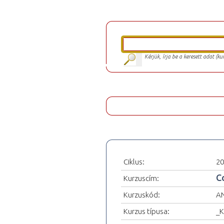
Kérjük, írja be a keresett adat (k
Ciklus:
20
C
Kurzuscím:
Kurzuskód:
A
Kurzus típusa:
_K