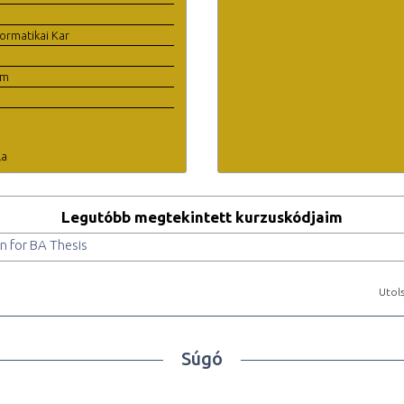
ormatikai Kar
em
la
Legutóbb megtekintett kurzuskódjaim
n for BA Thesis
Utols
Súgó