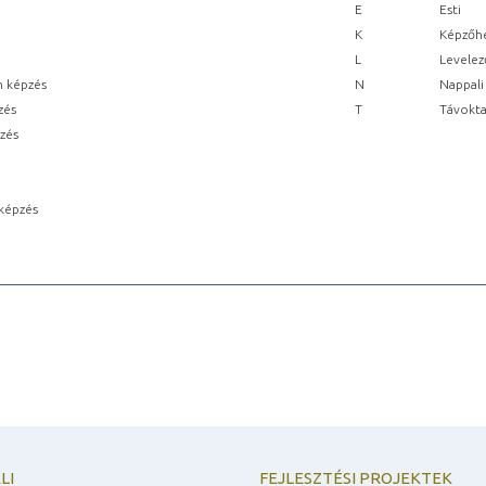
E
Esti
K
Képzőhe
L
Levelez
n képzés
N
Nappali
zés
T
Távokta
pzés
képzés
LI
FEJLESZTÉSI PROJEKTEK