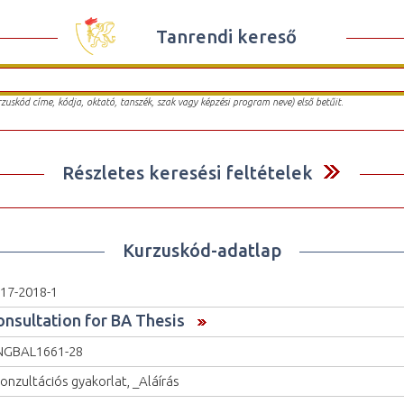
Tanrendi kereső
urzuskód címe, kódja, oktató, tanszék, szak vagy képzési program neve) első betűit.
Részletes keresési feltételek
Kurzuskód-adatlap
17-2018-1
onsultation for BA Thesis
NGBAL1661-28
onzultációs gyakorlat, _Aláírás