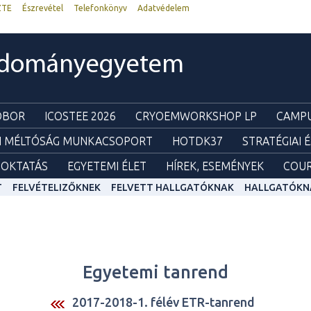
ZTE
Észrevétel
Telefonkönyv
Adatvédelem
udományegyetem
ZOBOR
ICOSTEE 2026
CRYOEMWORKSHOP LP
CAMPU
I MÉLTÓSÁG MUNKACSOPORT
HOTDK37
STRATÉGIAI 
OKTATÁS
EGYETEMI ÉLET
HÍREK, ESEMÉNYEK
COUR
T
FELVÉTELIZŐKNEK
FELVETT HALLGATÓKNAK
HALLGATÓKN
Egyetemi tanrend
2017-2018-1. félév ETR-tanrend