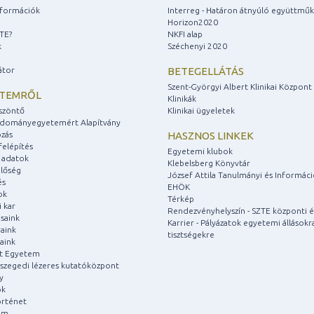
információk
Interreg - Határon átnyúló együttmű
Horizon2020
ZTE?
NKFI alap
k
Széchenyi 2020
átor
BETEGELLÁTÁS
Szent-Györgyi Albert Klinikai Központ
ETEMRŐL
Klinikák
szöntő
Klinikai ügyeletek
udományegyetemért Alapítvány
zás
HASZNOS LINKEK
felépítés
Egyetemi klubok
 adatok
Klebelsberg Könyvtár
lőség
József Attila Tanulmányi és Informác
és
EHÖK
ok
Térkép
 kar
Rendezvényhelyszín - SZTE központi é
saink
Karrier - Pályázatok egyetemi állásokr
aink
tisztségekre
aink
át Egyetem
a szegedi lézeres kutatóközpont
y
ok
rténet
um