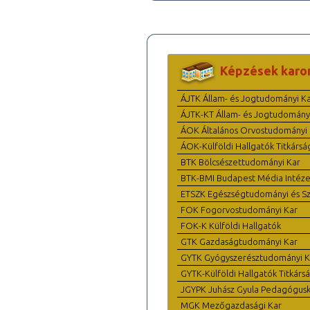
Képzések karo
ÁJTK Állam- és Jogtudományi K
ÁJTK-KT Állam- és Jogtudomány
ÁOK Általános Orvostudományi 
ÁOK-Külföldi Hallgatók Titkársá
BTK Bölcsészettudományi Kar
BTK-BMI Budapest Média Intéze
ETSZK Egészségtudományi és Szo
FOK Fogorvostudományi Kar
FOK-K Külföldi Hallgatók
GTK Gazdaságtudományi Kar
GYTK Gyógyszerésztudományi K
GYTK-Külföldi Hallgatók Titkárs
JGYPK Juhász Gyula Pedagógus
MGK Mezőgazdasági Kar