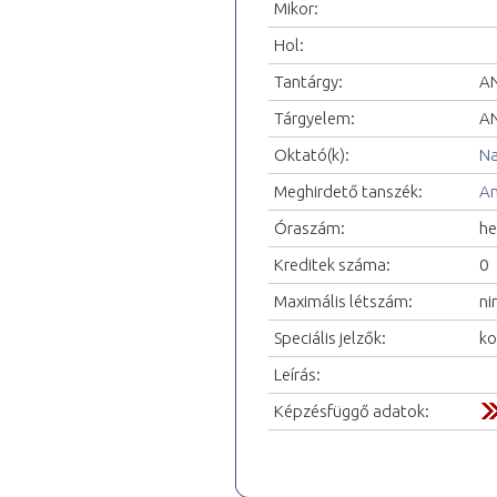
Mikor:
Hol:
Tantárgy:
AN
Tárgyelem:
AN
Oktató(k):
Na
Meghirdető tanszék:
An
Óraszám:
he
Kreditek száma:
0
Maximális létszám:
ni
Speciális jelzők:
ko
Leírás:
Képzésfüggő adatok: