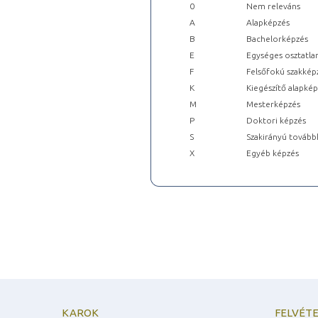
0
Nem releváns
A
Alapképzés
B
Bachelorképzés
E
Egységes osztatla
F
Felsőfokú szakkép
K
Kiegészítő alapké
M
Mesterképzés
P
Doktori képzés
S
Szakirányú tovább
X
Egyéb képzés
KAROK
FELVÉTE