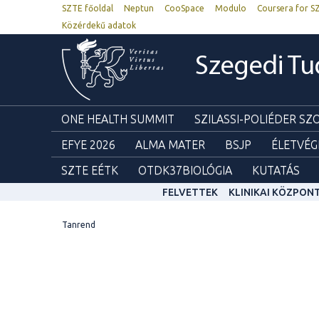
SZTE főoldal
Neptun
CooSpace
Modulo
Coursera for S
Közérdekű adatok
Szegedi T
ONE HEALTH SUMMIT
SZILASSI-POLIÉDER S
EFYE 2026
ALMA MATER
BSJP
ÉLETVÉG
SZTE EÉTK
OTDK37BIOLÓGIA
KUTATÁS
FELVETTEK
KLINIKAI KÖZPON
Tanrend