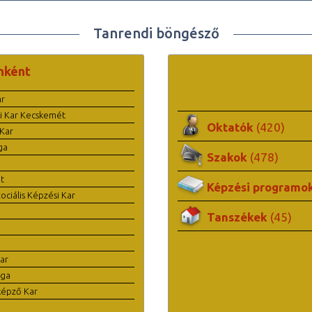
Tanrendi böngésző
nként
ar
i Kar Kecskemét
Oktatók
(420)
Kar
ga
Szakok
(478)
t
Képzési programo
ciális Képzési Kar
Tanszékek
(45)
ar
ága
képző Kar