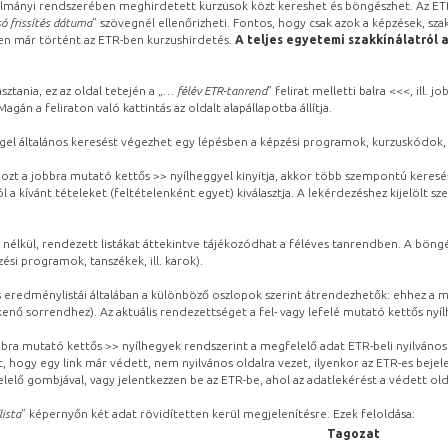
lmányi rendszerében meghirdetett kurzusok közt kereshet és böngészhet. Az ETR
ó frissítés dátuma
” szövegnél ellenőrizheti. Fontos, hogy csak azok a képzések, sza
ben már történt az ETR-ben kurzushirdetés.
A teljes egyetemi szakkínálatról 
sztania, ez az oldal tetején a „
… félév ETR-tanrend
” felirat melletti balra <<<, ill.
gán a feliraton való kattintás az oldalt alapállapotba állítja.
gel általános keresést végezhet egy lépésben a képzési programok, kurzuskódok, 
ozt a jobbra mutató kettős >> nyílheggyel kinyitja, akkor több szempontú keresé
l a kívánt tételeket (feltételenként egyet) kiválasztja. A lekérdezéshez kijelölt s
 nélkül, rendezett listákat áttekintve tájékozódhat a féléves tanrendben. A böng
ési programok, tanszékek, ill. karok).
eredménylistái általában a különböző oszlopok szerint átrendezhetők: ehhez a me
kenő sorrendhez). Az aktuális rendezettséget a fel- vagy lefelé mutató kettős nyí
obbra mutató kettős >> nyílhegyek rendszerint a megfelelő adat ETR-beli nyilváno
, hogy egy link már védett, nem nyilvános oldalra vezet, ilyenkor az ETR-es beje
lelő gombjával, vagy jelentkezzen be az ETR-be, ahol az adatlekérést a védett olda
lista
” képernyőn két adat rövidítetten kerül megjelenítésre. Ezek feloldása:
Tagozat