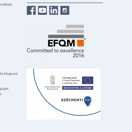
ködések
iós Központ
pület
a,