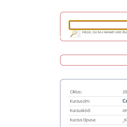
Kérjük, írja be a keresett adat (k
Ciklus:
20
C
Kurzuscím:
Kurzuskód:
A
Kurzus típusa:
_K