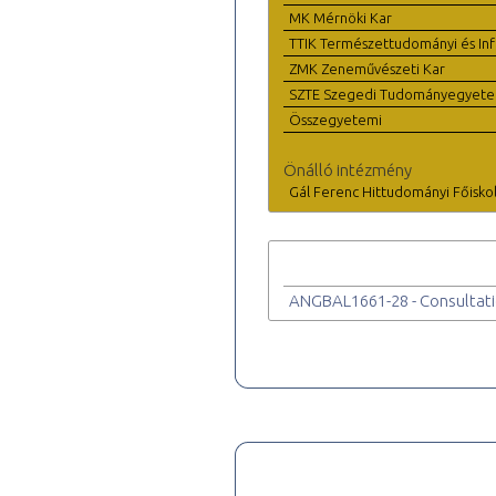
MK Mérnöki Kar
TTIK Természettudományi és Inf
ZMK Zeneművészeti Kar
SZTE Szegedi Tudományegyet
Összegyetemi
Önálló intézmény
Gál Ferenc Hittudományi Főisko
ANGBAL1661-28 - Consultati