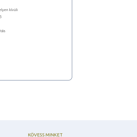
lyen kívüli
ő
tás
KÖVESS MINKET