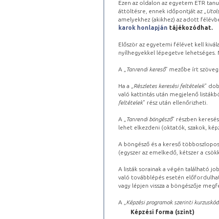
Ezen az oldalon az egyetem ETR tanu
áttöltésre, ennek időpontját az „
Utols
amelyekhez (akikhez) az adott félév
karok honlapján
tájékozódhat.
Először az egyetemi félévet kell kivála
nyílhegyekkel lépegetve lehetséges. Ma
A „
Tanrendi kereső
” mezőbe írt szöveg
Ha a „
Részletes keresési feltételek
” dob
való kattintás után megjelenő listákbó
feltételek
” rész után ellenőrizheti.
A „
Tanrendi böngésző
” részben keresés
lehet elkezdeni (oktatók, szakok, képz
A böngésző és a kereső többoszlopos 
(egyszer az emelkedő, kétszer a csök
A listák sorainak a végén található j
való továbblépés esetén előfordulhat
vagy lépjen vissza a böngészője megfe
A „
Képzési programok szerinti kurzuskód
Képzési forma (szint)