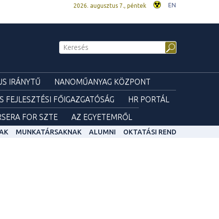
EN
2026. augusztus 7., péntek
S IRÁNYTŰ
NANOMŰANYAG KÖZPONT
ÉS FEJLESZTÉSI FŐIGAZGATÓSÁG
HR PORTÁL
SERA FOR SZTE
AZ EGYETEMRŐL
AK
MUNKATÁRSAKNAK
ALUMNI
OKTATÁSI REND