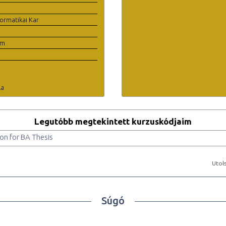
ormatikai Kar
em
la
Legutóbb megtekintett kurzuskódjaim
on for BA Thesis
Utols
Súgó