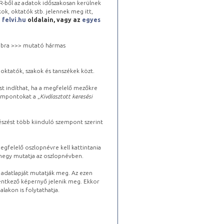
-ből az adatok időszakosan kerülnek
kok, oktatók stb. jelennek meg itt,
a
felvi.hu
oldalain, vagy az
egyes
 jobbra >>> mutató hármas
oktatók, szakok és tanszékek közt.
st indíthat, ha a megfelelő mezőkre
zempontokat a „
Kiválasztott keresési
észést több kiinduló szempont szerint
gfelelő oszlopnévre kell kattintania
lhegy mutatja az oszlopnévben.
s adatlapját mutatják meg. Az ezen
lentkező képernyő jelenik meg. Ekkor
lakon is folytathatja.