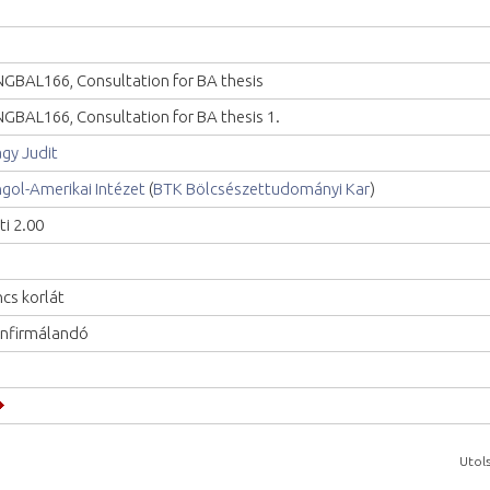
GBAL166, Consultation for BA thesis
GBAL166, Consultation for BA thesis 1.
gy Judit
gol-Amerikai Intézet
(
BTK Bölcsészettudományi Kar
)
ti 2.00
ncs korlát
nfirmálandó
Utols