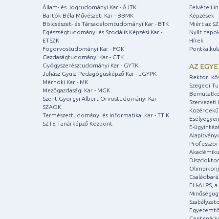
Állam- és Jogtudományi Kar - ÁJTK
Felvételi 
Bartók Béla Művészeti Kar - BBMK
Képzések
Bölcsészet- és Társadalomtudományi Kar - BTK
Miért az S
Egészségtudományi és Szociális Képzési Kar -
Nyílt napo
ETSZK
Hírek
Fogorvostudományi Kar - FOK
Pontkalkul
Gazdaságtudományi Kar - GTK
Gyógyszerésztudományi Kar - GYTK
AZ EGY
Juhász Gyula Pedagógusképző Kar - JGYPK
Rektori kö
Mérnöki Kar - MK
Szegedi T
Mezőgazdasági Kar - MGK
Bemutatko
Szent-Györgyi Albert Orvostudományi Kar -
Szervezeti 
SZAOK
Közérdekű
Természettudományi és Informatikai Kar - TTIK
Esélyegyen
SZTE Tanárképző Központ
E-ügyintéz
Alapítvány
Professzori
Akadémiku
Díszdoktor
Olimpikonj
Családbar
ELI-ALPS, 
Minőségüg
Szabályzat
Egyetemtö
Centenári