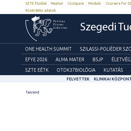
SZTE főoldal
Neptun
CooSpace
Modulo
Coursera for S
Közérdekű adatok
Szegedi T
ONE HEALTH SUMMIT
SZILASSI-POLIÉDER S
EFYE 2026
ALMA MATER
BSJP
ÉLETVÉG
SZTE EÉTK
OTDK37BIOLÓGIA
KUTATÁS
FELVETTEK
KLINIKAI KÖZPON
Tanrend