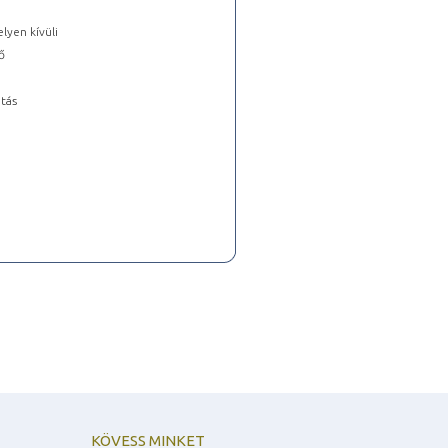
lyen kívüli
ő
tás
KÖVESS MINKET