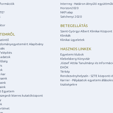
információk
Interreg - Határon átnyúló együttmű
Horizon2020
ZTE?
NKFI alap
k
Széchenyi 2020
átor
BETEGELLÁTÁS
Szent-Györgyi Albert Klinikai Központ
ETEMRŐL
Klinikák
szöntő
Klinikai ügyeletek
udományegyetemért Alapítvány
zás
HASZNOS LINKEK
felépítés
Egyetemi klubok
 adatok
Klebelsberg Könyvtár
lőség
József Attila Tanulmányi és Informác
és
EHÖK
ok
Térkép
 kar
Rendezvényhelyszín - SZTE központi é
saink
Karrier - Pályázatok egyetemi állásokr
aink
tisztségekre
aink
át Egyetem
a szegedi lézeres kutatóközpont
y
ok
rténet
um