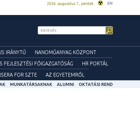
EN
2026. augusztus 7., péntek
S IRÁNYTŰ
NANOMŰANYAG KÖZPONT
ÉS FEJLESZTÉSI FŐIGAZGATÓSÁG
HR PORTÁL
SERA FOR SZTE
AZ EGYETEMRŐL
AK
MUNKATÁRSAKNAK
ALUMNI
OKTATÁSI REND