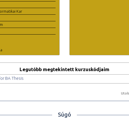
ormatikai Kar
em
la
Legutóbb megtekintett kurzuskódjaim
or BA Thesis
Utols
Súgó