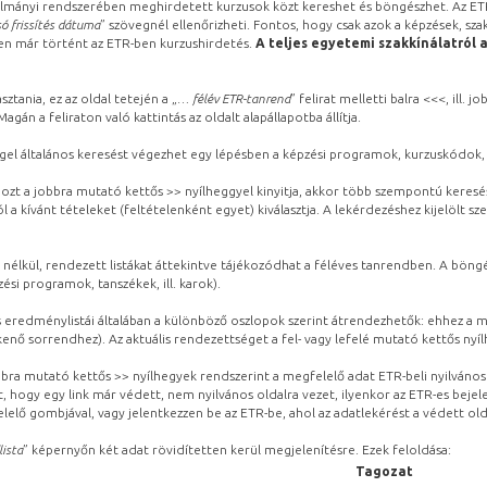
lmányi rendszerében meghirdetett kurzusok közt kereshet és böngészhet. Az ETR
ó frissítés dátuma
” szövegnél ellenőrizheti. Fontos, hogy csak azok a képzések, sza
ben már történt az ETR-ben kurzushirdetés.
A teljes egyetemi szakkínálatról 
sztania, ez az oldal tetején a „
… félév ETR-tanrend
” felirat melletti balra <<<, ill.
gán a feliraton való kattintás az oldalt alapállapotba állítja.
gel általános keresést végezhet egy lépésben a képzési programok, kurzuskódok, 
ozt a jobbra mutató kettős >> nyílheggyel kinyitja, akkor több szempontú keresé
l a kívánt tételeket (feltételenként egyet) kiválasztja. A lekérdezéshez kijelölt s
 nélkül, rendezett listákat áttekintve tájékozódhat a féléves tanrendben. A böng
ési programok, tanszékek, ill. karok).
eredménylistái általában a különböző oszlopok szerint átrendezhetők: ehhez a me
kenő sorrendhez). Az aktuális rendezettséget a fel- vagy lefelé mutató kettős nyí
obbra mutató kettős >> nyílhegyek rendszerint a megfelelő adat ETR-beli nyilváno
, hogy egy link már védett, nem nyilvános oldalra vezet, ilyenkor az ETR-es beje
lelő gombjával, vagy jelentkezzen be az ETR-be, ahol az adatlekérést a védett olda
lista
” képernyőn két adat rövidítetten kerül megjelenítésre. Ezek feloldása:
Tagozat