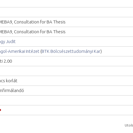
EBA9, Consultation for BA Thesis
EBA9, Consultation for BA Thesis
gy Judit
gol-Amerikai Intézet
(
BTK Bölcsészettudományi Kar
)
ti 2.00
ncs korlát
nfirmálandó
Utols