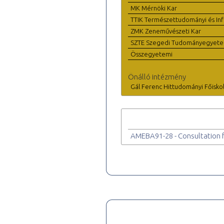
MK Mérnöki Kar
TTIK Természettudományi és Inf
ZMK Zeneművészeti Kar
SZTE Szegedi Tudományegyet
Összegyetemi
Önálló intézmény
Gál Ferenc Hittudományi Főisko
AMEBA91-28 - Consultation f