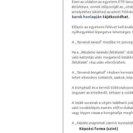
Ezen az oldalon az egyetem ETR tanu
áttöltésre, ennek időpontját az „
Utols
amelyekhez (akikhez) az adott félév
karok honlapján
tájékozódhat.
Először az egyetemi félévet kell kivála
nyílhegyekkel lépegetve lehetséges. Ma
A „
Tanrendi kereső
” mezőbe írt szöveg
Ha a „
Részletes keresési feltételek
” dob
való kattintás után megjelenő listákbó
feltételek
” rész után ellenőrizheti.
A „
Tanrendi böngésző
” részben keresés
lehet elkezdeni (oktatók, szakok, képz
A böngésző és a kereső többoszlopos 
(egyszer az emelkedő, kétszer a csök
A listák sorainak a végén található j
való továbblépés esetén előfordulhat
vagy lépjen vissza a böngészője megfe
A „
Képzési programok szerinti kurzuskód
Képzési forma (szint)