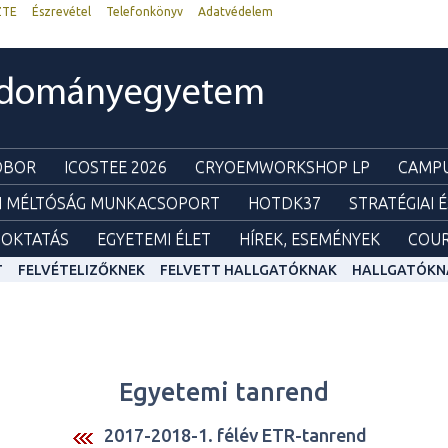
ZTE
Észrevétel
Telefonkönyv
Adatvédelem
udományegyetem
ZOBOR
ICOSTEE 2026
CRYOEMWORKSHOP LP
CAMPU
I MÉLTÓSÁG MUNKACSOPORT
HOTDK37
STRATÉGIAI 
OKTATÁS
EGYETEMI ÉLET
HÍREK, ESEMÉNYEK
COUR
T
FELVÉTELIZŐKNEK
FELVETT HALLGATÓKNAK
HALLGATÓKN
Egyetemi tanrend
2017-2018-1. félév ETR-tanrend