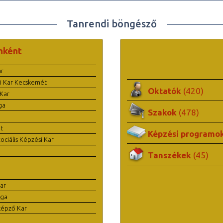
Tanrendi böngésző
nként
ar
i Kar Kecskemét
Oktatók
(420)
Kar
ga
Szakok
(478)
t
Képzési programo
ciális Képzési Kar
Tanszékek
(45)
ar
ága
képző Kar