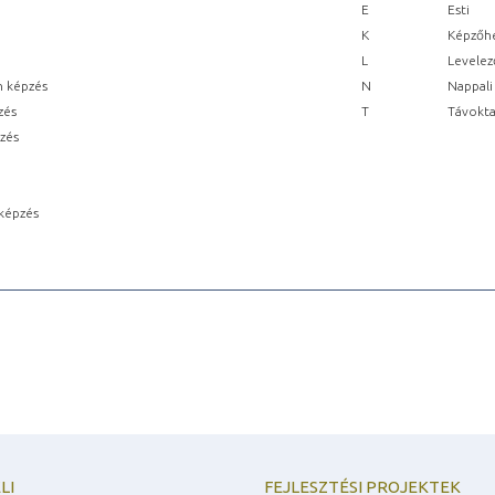
E
Esti
K
Képzőhe
L
Levelez
n képzés
N
Nappali
zés
T
Távokta
pzés
képzés
LI
FEJLESZTÉSI PROJEKTEK