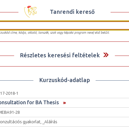
Tanrendi kereső
urzuskód címe, kódja, oktató, tanszék, szak vagy képzési program neve) első betűit.
Részletes keresési feltételek
Kurzuskód-adatlap
17-2018-1
onsultation for BA Thesis
MEBA91-28
onzultációs gyakorlat, _Aláírás