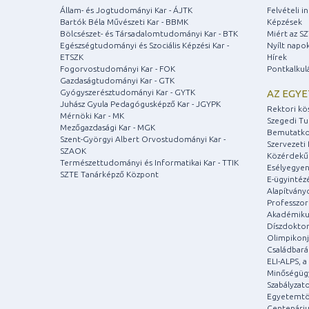
Állam- és Jogtudományi Kar - ÁJTK
Felvételi 
Bartók Béla Művészeti Kar - BBMK
Képzések
Bölcsészet- és Társadalomtudományi Kar - BTK
Miért az S
Egészségtudományi és Szociális Képzési Kar -
Nyílt napo
ETSZK
Hírek
Fogorvostudományi Kar - FOK
Pontkalkul
Gazdaságtudományi Kar - GTK
Gyógyszerésztudományi Kar - GYTK
AZ EGY
Juhász Gyula Pedagógusképző Kar - JGYPK
Rektori kö
Mérnöki Kar - MK
Szegedi T
Mezőgazdasági Kar - MGK
Bemutatko
Szent-Györgyi Albert Orvostudományi Kar -
Szervezeti 
SZAOK
Közérdekű
Természettudományi és Informatikai Kar - TTIK
Esélyegyen
SZTE Tanárképző Központ
E-ügyintéz
Alapítvány
Professzori
Akadémiku
Díszdoktor
Olimpikonj
Családbar
ELI-ALPS, 
Minőségüg
Szabályzat
Egyetemtö
Centenári