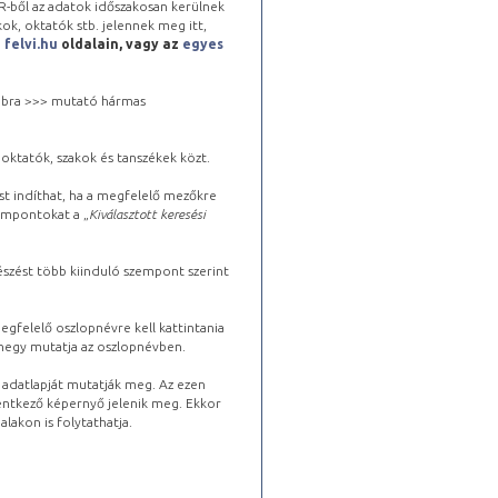
-ből az adatok időszakosan kerülnek
kok, oktatók stb. jelennek meg itt,
a
felvi.hu
oldalain, vagy az
egyes
 jobbra >>> mutató hármas
oktatók, szakok és tanszékek közt.
st indíthat, ha a megfelelő mezőkre
zempontokat a „
Kiválasztott keresési
észést több kiinduló szempont szerint
gfelelő oszlopnévre kell kattintania
lhegy mutatja az oszlopnévben.
s adatlapját mutatják meg. Az ezen
lentkező képernyő jelenik meg. Ekkor
lakon is folytathatja.