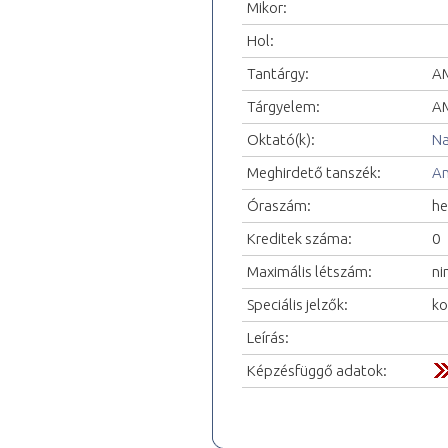
Mikor:
Hol:
Tantárgy:
AM
Tárgyelem:
AM
Oktató(k):
Na
Meghirdető tanszék:
An
Óraszám:
he
Kreditek száma:
0
Maximális létszám:
ni
Speciális jelzők:
ko
Leírás:
Képzésfüggő adatok: