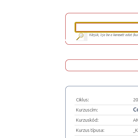
Kérjük, írja be a keresett adat (k
Ciklus:
20
C
Kurzuscím:
Kurzuskód:
A
Kurzus típusa:
_K