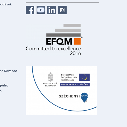
ködések
iós Központ
pület
a,