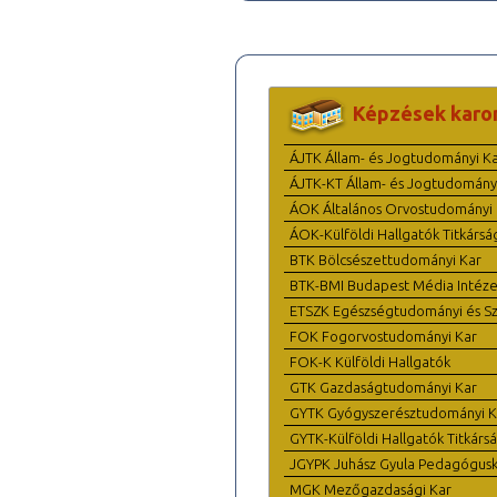
Képzések karo
ÁJTK Állam- és Jogtudományi K
ÁJTK-KT Állam- és Jogtudomány
ÁOK Általános Orvostudományi 
ÁOK-Külföldi Hallgatók Titkársá
BTK Bölcsészettudományi Kar
BTK-BMI Budapest Média Intéze
ETSZK Egészségtudományi és Szo
FOK Fogorvostudományi Kar
FOK-K Külföldi Hallgatók
GTK Gazdaságtudományi Kar
GYTK Gyógyszerésztudományi K
GYTK-Külföldi Hallgatók Titkárs
JGYPK Juhász Gyula Pedagógus
MGK Mezőgazdasági Kar