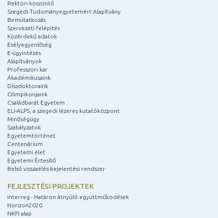
Rektori köszöntő
Szegedi Tudományegyetemért Alapítvány
Bemutatkozás
Szervezeti felépítés
Közérdekű adatok
Esélyegyenlőség
E-ügyintézés
Alapítványok
Professzori kar
Akadémikusaink
Díszdoktoraink
Olimpikonjaink
Családbarát Egyetem
ELI-ALPS, a szegedi lézeres kutatóközpont
Minőségügy
Szabályzatok
Egyetemtörténet
Centenárium
Egyetemi élet
Egyetemi Értesítő
Belső visszaélés-bejelentési rendszer
FEJLESZTÉSI PROJEKTEK
Interreg - Határon átnyúló együttműködések
Horizon2020
NKFI alap