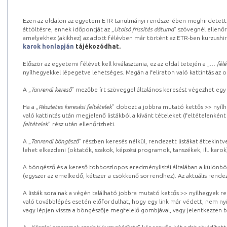
Ezen az oldalon az egyetem ETR tanulmányi rendszerében meghirdetett k
áttöltésre, ennek időpontját az „
Utolsó frissítés dátuma
” szövegnél ellenőr
amelyekhez (akikhez) az adott félévben már történt az ETR-ben kurzushi
karok honlapján
tájékozódhat.
Először az egyetemi félévet kell kiválasztania, ez az oldal tetején a „
… félé
nyílhegyekkel lépegetve lehetséges. Magán a feliraton való kattintás az old
A „
Tanrendi kereső
” mezőbe írt szöveggel általános keresést végezhet egy
Ha a „
Részletes keresési feltételek
” dobozt a jobbra mutató kettős >> nyílh
való kattintás után megjelenő listákból a kívánt tételeket (feltételenként
feltételek
” rész után ellenőrizheti.
A „
Tanrendi böngésző
” részben keresés nélkül, rendezett listákat áttekin
lehet elkezdeni (oktatók, szakok, képzési programok, tanszékek, ill. karok
A böngésző és a kereső többoszlopos eredménylistái általában a különböz
(egyszer az emelkedő, kétszer a csökkenő sorrendhez). Az aktuális rendez
A listák sorainak a végén található jobbra mutató kettős >> nyílhegyek r
való továbblépés esetén előfordulhat, hogy egy link már védett, nem nyi
vagy lépjen vissza a böngészője megfelelő gombjával, vagy jelentkezzen be