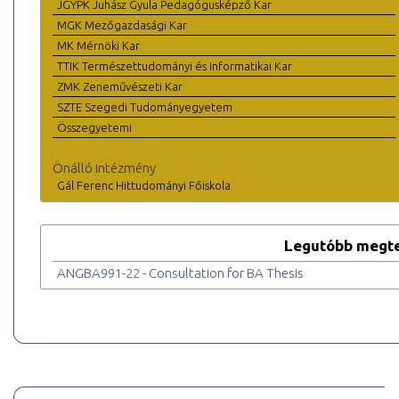
JGYPK Juhász Gyula Pedagógusképző Kar
MGK Mezőgazdasági Kar
MK Mérnöki Kar
TTIK Természettudományi és Informatikai Kar
ZMK Zeneművészeti Kar
SZTE Szegedi Tudományegyetem
Összegyetemi
Önálló intézmény
Gál Ferenc Hittudományi Főiskola
Legutóbb megte
ANGBA991-22 - Consultation for BA Thesis