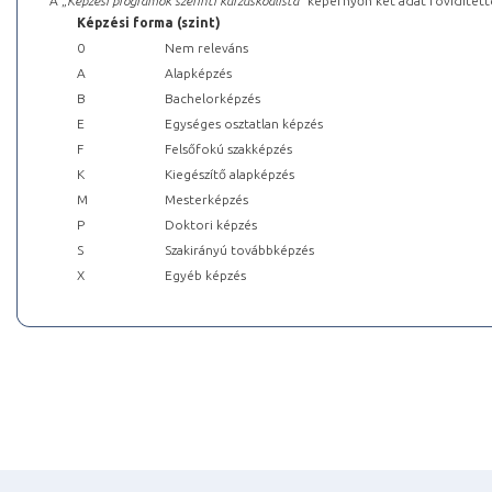
A „
Képzési programok szerinti kurzuskódlista
” képernyőn két adat rövidített
Képzési forma (szint)
0
Nem releváns
A
Alapképzés
B
Bachelorképzés
E
Egységes osztatlan képzés
F
Felsőfokú szakképzés
K
Kiegészítő alapképzés
M
Mesterképzés
P
Doktori képzés
S
Szakirányú továbbképzés
X
Egyéb képzés