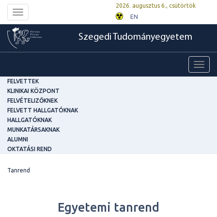
2026. augusztus 6., csütörtök
Toggle
EN
navigation
Szegedi Tudományegyetem
Toggl
navig
FELVETTEK
KLINIKAI KÖZPONT
FELVÉTELIZŐKNEK
FELVETT HALLGATÓKNAK
HALLGATÓKNAK
MUNKATÁRSAKNAK
ALUMNI
OKTATÁSI REND
Tanrend
Egyetemi tanrend