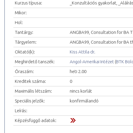
Kurzus típusa:
_Konzultációs gyakorlat, _Aláírá
Mikor:
Hol:
Tantárgy:
ANGBA99, Consultation for BA T
Tárgyelem:
ANGBA99, Consultation for BA th
Oktató(k):
Kiss Attila dr.
Meghirdető tanszék:
Angol-Amerikai Intézet
(
BTK Böl
Óraszám:
heti 2.00
Kreditek száma:
0
Maximális létszám:
nincs korlát
Speciális jelzők:
konfirmálandó
Leírás:
Képzésfüggő adatok: