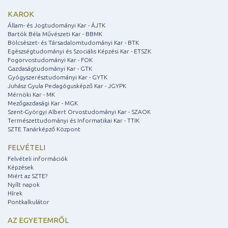
KAROK
Állam- és Jogtudományi Kar - ÁJTK
Bartók Béla Művészeti Kar - BBMK
Bölcsészet- és Társadalomtudományi Kar - BTK
Egészségtudományi és Szociális Képzési Kar - ETSZK
Fogorvostudományi Kar - FOK
Gazdaságtudományi Kar - GTK
Gyógyszerésztudományi Kar - GYTK
Juhász Gyula Pedagógusképző Kar - JGYPK
Mérnöki Kar - MK
Mezőgazdasági Kar - MGK
Szent-Györgyi Albert Orvostudományi Kar - SZAOK
Természettudományi és Informatikai Kar - TTIK
SZTE Tanárképző Központ
FELVÉTELI
Felvételi információk
Képzések
Miért az SZTE?
Nyílt napok
Hírek
Pontkalkulátor
AZ EGYETEMRŐL