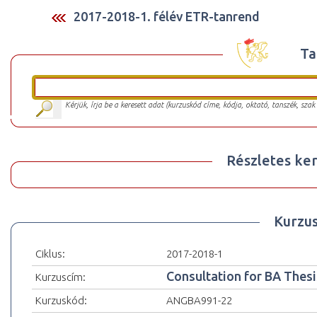
2017-2018-1. félév ETR-tanrend
Ta
Kérjük, írja be a keresett adat (kurzuskód címe, kódja, oktató, tanszék, szak
Részletes ker
Kurzu
Ciklus:
2017-2018-1
Consultation for BA Thesi
Kurzuscím:
Kurzuskód:
ANGBA991-22