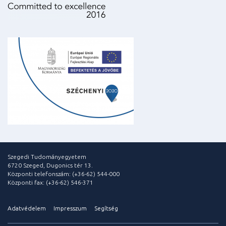
Szegedi Tudományegyetem
6720 Szeged, Dugonics tér 13.
Központi telefonszám: (+36-62) 544-000
Központi fax: (+36-62) 546-371
Adatvédelem
Impresszum
Segítség