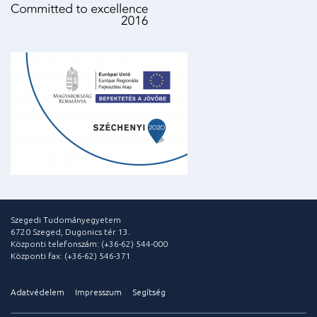
Szegedi Tudományegyetem
6720 Szeged, Dugonics tér 13.
Központi telefonszám: (+36-62) 544-000
Központi fax: (+36-62) 546-371
Adatvédelem
Impresszum
Segítség