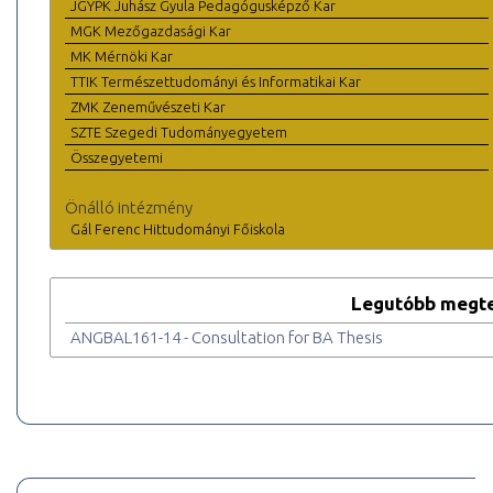
JGYPK Juhász Gyula Pedagógusképző Kar
MGK Mezőgazdasági Kar
MK Mérnöki Kar
TTIK Természettudományi és Informatikai Kar
ZMK Zeneművészeti Kar
SZTE Szegedi Tudományegyetem
Összegyetemi
Önálló intézmény
Gál Ferenc Hittudományi Főiskola
Legutóbb megte
ANGBAL161-14 - Consultation for BA Thesis