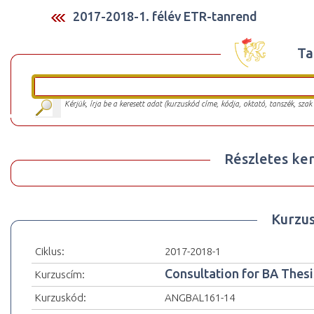
2017-2018-1. félév ETR-tanrend
Ta
Kérjük, írja be a keresett adat (kurzuskód címe, kódja, oktató, tanszék, szak
Részletes ker
Kurzu
Ciklus:
2017-2018-1
Consultation for BA Thesi
Kurzuscím:
Kurzuskód:
ANGBAL161-14