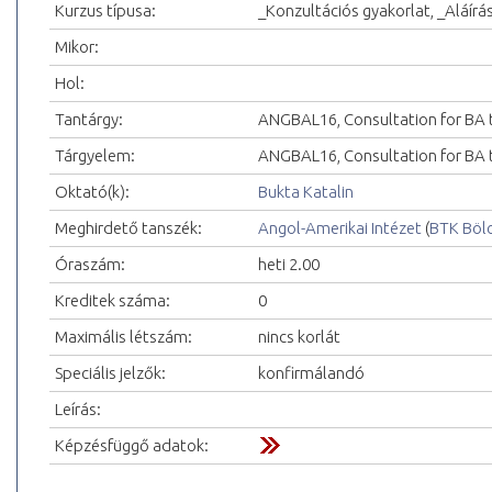
Kurzus típusa:
_Konzultációs gyakorlat, _Aláírá
Mikor:
Hol:
Tantárgy:
ANGBAL16, Consultation for BA 
Tárgyelem:
ANGBAL16, Consultation for BA 
Oktató(k):
Bukta Katalin
Meghirdető tanszék:
Angol-Amerikai Intézet
(
BTK Böl
Óraszám:
heti 2.00
Kreditek száma:
0
Maximális létszám:
nincs korlát
Speciális jelzők:
konfirmálandó
Leírás:
Képzésfüggő adatok: