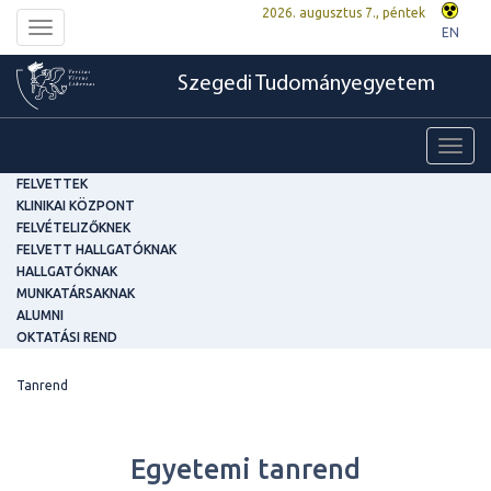
2026. augusztus 7., péntek
Toggle
EN
navigation
Szegedi Tudományegyetem
Toggl
navig
FELVETTEK
KLINIKAI KÖZPONT
FELVÉTELIZŐKNEK
FELVETT HALLGATÓKNAK
HALLGATÓKNAK
MUNKATÁRSAKNAK
ALUMNI
OKTATÁSI REND
Tanrend
Egyetemi tanrend