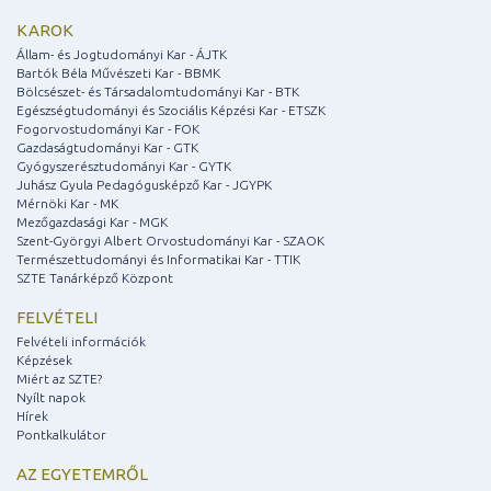
KAROK
Állam- és Jogtudományi Kar - ÁJTK
Bartók Béla Művészeti Kar - BBMK
Bölcsészet- és Társadalomtudományi Kar - BTK
Egészségtudományi és Szociális Képzési Kar - ETSZK
Fogorvostudományi Kar - FOK
Gazdaságtudományi Kar - GTK
Gyógyszerésztudományi Kar - GYTK
Juhász Gyula Pedagógusképző Kar - JGYPK
Mérnöki Kar - MK
Mezőgazdasági Kar - MGK
Szent-Györgyi Albert Orvostudományi Kar - SZAOK
Természettudományi és Informatikai Kar - TTIK
SZTE Tanárképző Központ
FELVÉTELI
Felvételi információk
Képzések
Miért az SZTE?
Nyílt napok
Hírek
Pontkalkulátor
AZ EGYETEMRŐL