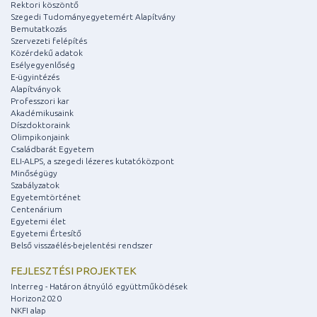
Rektori köszöntő
Szegedi Tudományegyetemért Alapítvány
Bemutatkozás
Szervezeti felépítés
Közérdekű adatok
Esélyegyenlőség
E-ügyintézés
Alapítványok
Professzori kar
Akadémikusaink
Díszdoktoraink
Olimpikonjaink
Családbarát Egyetem
ELI-ALPS, a szegedi lézeres kutatóközpont
Minőségügy
Szabályzatok
Egyetemtörténet
Centenárium
Egyetemi élet
Egyetemi Értesítő
Belső visszaélés-bejelentési rendszer
FEJLESZTÉSI PROJEKTEK
Interreg - Határon átnyúló együttműködések
Horizon2020
NKFI alap