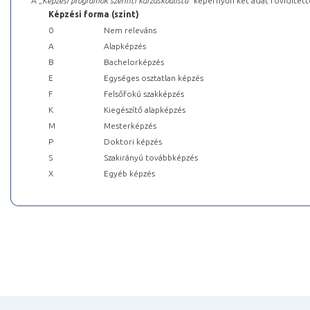
A „
Képzési programok szerinti kurzuskódlista
” képernyőn két adat rövidített
Képzési forma (szint)
0
Nem releváns
A
Alapképzés
B
Bachelorképzés
E
Egységes osztatlan képzés
F
Felsőfokú szakképzés
K
Kiegészítő alapképzés
M
Mesterképzés
P
Doktori képzés
S
Szakirányú továbbképzés
X
Egyéb képzés