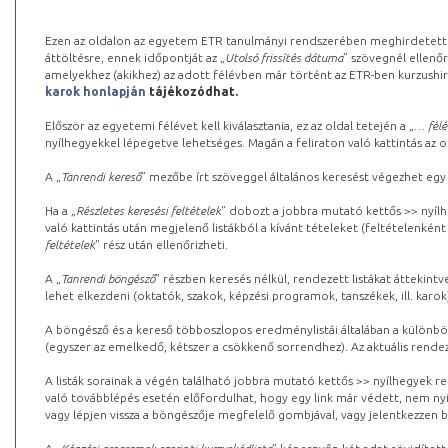
Ezen az oldalon az egyetem ETR tanulmányi rendszerében meghirdetett k
áttöltésre, ennek időpontját az „
Utolsó frissítés dátuma
” szövegnél ellenőr
amelyekhez (akikhez) az adott félévben már történt az ETR-ben kurzushi
karok honlapján
tájékozódhat.
Először az egyetemi félévet kell kiválasztania, ez az oldal tetején a „
… félé
nyílhegyekkel lépegetve lehetséges. Magán a feliraton való kattintás az old
A „
Tanrendi kereső
” mezőbe írt szöveggel általános keresést végezhet egy
Ha a „
Részletes keresési feltételek
” dobozt a jobbra mutató kettős >> nyílh
való kattintás után megjelenő listákból a kívánt tételeket (feltételenként
feltételek
” rész után ellenőrizheti.
A „
Tanrendi böngésző
” részben keresés nélkül, rendezett listákat áttekin
lehet elkezdeni (oktatók, szakok, képzési programok, tanszékek, ill. karok
A böngésző és a kereső többoszlopos eredménylistái általában a különböz
(egyszer az emelkedő, kétszer a csökkenő sorrendhez). Az aktuális rendez
A listák sorainak a végén található jobbra mutató kettős >> nyílhegyek r
való továbblépés esetén előfordulhat, hogy egy link már védett, nem nyi
vagy lépjen vissza a böngészője megfelelő gombjával, vagy jelentkezzen be