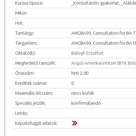
Kurzus típusa:
_Konzultációs gyakorlat, _Aláírá
Mikor:
Hol:
Tantárgy:
ANGBA99, Consultation for BA T
Tárgyelem:
ANGBA99, Consultation for BA th
Oktató(k):
Balogh Erzsébet
Meghirdető tanszék:
Angol-Amerikai Intézet
(
BTK Böl
Óraszám:
heti 2.00
Kreditek száma:
0
Maximális létszám:
nincs korlát
Speciális jelzők:
konfirmálandó
Leírás:
Képzésfüggő adatok: