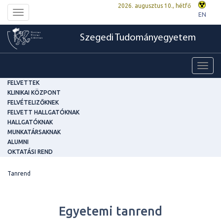
2026. augusztus 10., hétfő
Toggle
EN
navigation
Szegedi Tudományegyetem
Toggl
navig
FELVETTEK
KLINIKAI KÖZPONT
FELVÉTELIZŐKNEK
FELVETT HALLGATÓKNAK
HALLGATÓKNAK
MUNKATÁRSAKNAK
ALUMNI
OKTATÁSI REND
Tanrend
Egyetemi tanrend