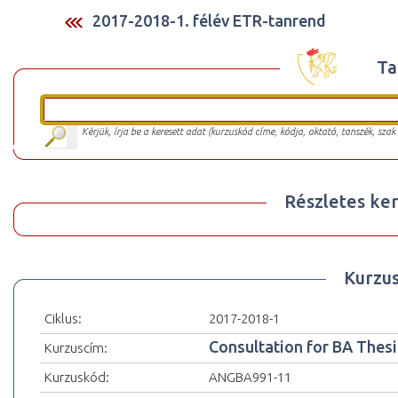
2017-2018-1. félév ETR-tanrend
Ta
Kérjük, írja be a keresett adat (kurzuskód címe, kódja, oktató, tanszék, szak
Részletes ker
Kurzu
Ciklus:
2017-2018-1
Consultation for BA Thesi
Kurzuscím:
Kurzuskód:
ANGBA991-11