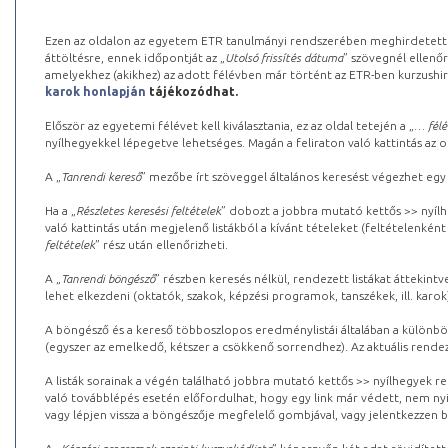
Ezen az oldalon az egyetem ETR tanulmányi rendszerében meghirdetett k
áttöltésre, ennek időpontját az „
Utolsó frissítés dátuma
” szövegnél ellenőr
amelyekhez (akikhez) az adott félévben már történt az ETR-ben kurzushi
karok honlapján
tájékozódhat.
Először az egyetemi félévet kell kiválasztania, ez az oldal tetején a „
… félé
nyílhegyekkel lépegetve lehetséges. Magán a feliraton való kattintás az old
A „
Tanrendi kereső
” mezőbe írt szöveggel általános keresést végezhet egy
Ha a „
Részletes keresési feltételek
” dobozt a jobbra mutató kettős >> nyílh
való kattintás után megjelenő listákból a kívánt tételeket (feltételenként
feltételek
” rész után ellenőrizheti.
A „
Tanrendi böngésző
” részben keresés nélkül, rendezett listákat áttekin
lehet elkezdeni (oktatók, szakok, képzési programok, tanszékek, ill. karok
A böngésző és a kereső többoszlopos eredménylistái általában a különböz
(egyszer az emelkedő, kétszer a csökkenő sorrendhez). Az aktuális rendez
A listák sorainak a végén található jobbra mutató kettős >> nyílhegyek r
való továbblépés esetén előfordulhat, hogy egy link már védett, nem nyi
vagy lépjen vissza a böngészője megfelelő gombjával, vagy jelentkezzen be