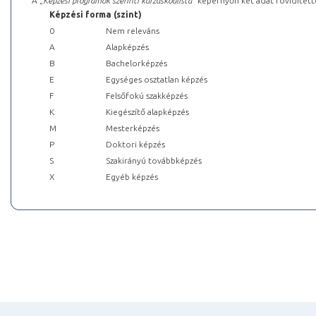
A „
Képzési programok szerinti kurzuskódlista
” képernyőn két adat rövidített
Képzési forma (szint)
0
Nem releváns
A
Alapképzés
B
Bachelorképzés
E
Egységes osztatlan képzés
F
Felsőfokú szakképzés
K
Kiegészítő alapképzés
M
Mesterképzés
P
Doktori képzés
S
Szakirányú továbbképzés
X
Egyéb képzés