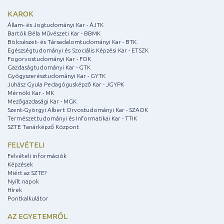
KAROK
Állam- és Jogtudományi Kar - ÁJTK
Bartók Béla Művészeti Kar - BBMK
Bölcsészet- és Társadalomtudományi Kar - BTK
Egészségtudományi és Szociális Képzési Kar - ETSZK
Fogorvostudományi Kar - FOK
Gazdaságtudományi Kar - GTK
Gyógyszerésztudományi Kar - GYTK
Juhász Gyula Pedagógusképző Kar - JGYPK
Mérnöki Kar - MK
Mezőgazdasági Kar - MGK
Szent-Györgyi Albert Orvostudományi Kar - SZAOK
Természettudományi és Informatikai Kar - TTIK
SZTE Tanárképző Központ
FELVÉTELI
Felvételi információk
Képzések
Miért az SZTE?
Nyílt napok
Hírek
Pontkalkulátor
AZ EGYETEMRŐL