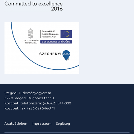
Szegedi Tudományegyetem
6720 Szeged, Dugonics tér 13.
Központi telefonszám: (+36-62) 544-000
Központi fax: (+36-62) 546-371
Adatvédelem
Impresszum
Segítség