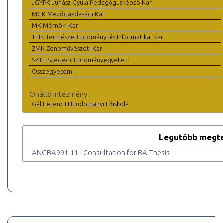
JGYPK Juhász Gyula Pedagógusképző Kar
MGK Mezőgazdasági Kar
MK Mérnöki Kar
TTIK Természettudományi és Informatikai Kar
ZMK Zeneművészeti Kar
SZTE Szegedi Tudományegyetem
Összegyetemi
Önálló intézmény
Gál Ferenc Hittudományi Főiskola
Legutóbb megte
ANGBA991-11 - Consultation for BA Thesis