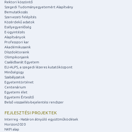
Rektori köszöntő
Szegedi Tudományegyetemért Alapítvány
Bemutatkozás
Szervezeti felépítés
Közérdekű adatok
Esélyegyenlőség
E-ügyintézés
Alapítványok
Professzori kar
Akadémikusaink
Díszdoktoraink
Olimpikonjaink
Családbarát Egyetem
ELI-ALPS, a szegedi lézeres kutatóközpont
Minőségügy
Szabályzatok
Egyetemtörténet
Centenárium
Egyetemi élet
Egyetemi Értesítő
Belső visszaélés-bejelentési rendszer
FEJLESZTÉSI PROJEKTEK
Interreg - Határon átnyúló együttműködések
Horizon2020
NKFI alap