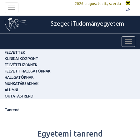
2026. augusztus 5., szerda
Toggle
EN
navigation
Szegedi Tudományegyetem
Toggl
navig
FELVETTEK
KLINIKAI KÖZPONT
FELVÉTELIZŐKNEK
FELVETT HALLGATÓKNAK
HALLGATÓKNAK
MUNKATÁRSAKNAK
ALUMNI
OKTATÁSI REND
Tanrend
Egyetemi tanrend