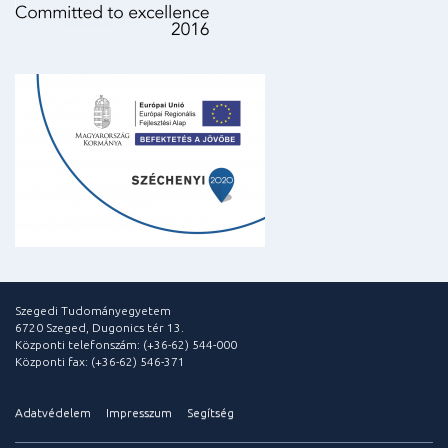
Szegedi Tudományegyetem
6720 Szeged, Dugonics tér 13.
Központi telefonszám: (+36-62) 544-000
Központi fax: (+36-62) 546-371
Adatvédelem
Impresszum
Segítség