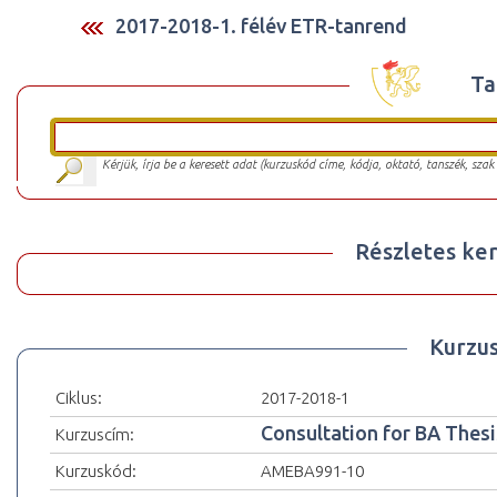
2017-2018-1. félév ETR-tanrend
Ta
Kérjük, írja be a keresett adat (kurzuskód címe, kódja, oktató, tanszék, szak
Részletes ker
Kurzu
Ciklus:
2017-2018-1
Consultation for BA Thesi
Kurzuscím:
Kurzuskód:
AMEBA991-10