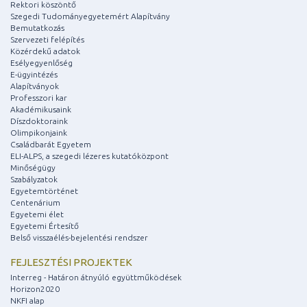
Rektori köszöntő
Szegedi Tudományegyetemért Alapítvány
Bemutatkozás
Szervezeti felépítés
Közérdekű adatok
Esélyegyenlőség
E-ügyintézés
Alapítványok
Professzori kar
Akadémikusaink
Díszdoktoraink
Olimpikonjaink
Családbarát Egyetem
ELI-ALPS, a szegedi lézeres kutatóközpont
Minőségügy
Szabályzatok
Egyetemtörténet
Centenárium
Egyetemi élet
Egyetemi Értesítő
Belső visszaélés-bejelentési rendszer
FEJLESZTÉSI PROJEKTEK
Interreg - Határon átnyúló együttműködések
Horizon2020
NKFI alap