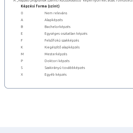
A „
Képzési programok szerinti kurzuskódlista
” képernyőn két adat rövidített
Képzési forma (szint)
0
Nem releváns
A
Alapképzés
B
Bachelorképzés
E
Egységes osztatlan képzés
F
Felsőfokú szakképzés
K
Kiegészítő alapképzés
M
Mesterképzés
P
Doktori képzés
S
Szakirányú továbbképzés
X
Egyéb képzés