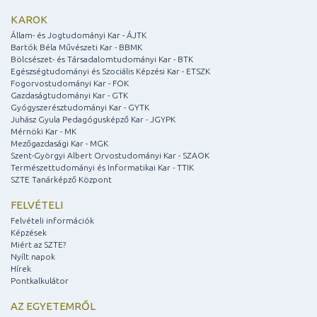
KAROK
Állam- és Jogtudományi Kar - ÁJTK
Bartók Béla Művészeti Kar - BBMK
Bölcsészet- és Társadalomtudományi Kar - BTK
Egészségtudományi és Szociális Képzési Kar - ETSZK
Fogorvostudományi Kar - FOK
Gazdaságtudományi Kar - GTK
Gyógyszerésztudományi Kar - GYTK
Juhász Gyula Pedagógusképző Kar - JGYPK
Mérnöki Kar - MK
Mezőgazdasági Kar - MGK
Szent-Györgyi Albert Orvostudományi Kar - SZAOK
Természettudományi és Informatikai Kar - TTIK
SZTE Tanárképző Központ
FELVÉTELI
Felvételi információk
Képzések
Miért az SZTE?
Nyílt napok
Hírek
Pontkalkulátor
AZ EGYETEMRŐL