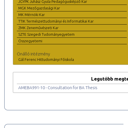
JGYPK Juhász Gyula Pedagógusképző Kar
MGK Mezőgazdasági Kar
MK Mérnöki Kar
TTIK Természettudományi és Informatikai Kar
ZMK Zeneművészeti Kar
SZTE Szegedi Tudományegyetem
Összegyetemi
Önálló intézmény
Gál Ferenc Hittudományi Főiskola
Legutóbb megte
AMEBA991-10 - Consultation for BA Thesis