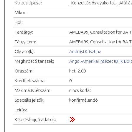
Kurzus típusa:
_Konzultációs gyakorlat, _Aláírá
Mikor:
Hol:
Tantárgy:
AMEBA99, Consultation for BA T
Tárgyelem:
AMEBA99, Consultation for BA Th
Oktató(k):
Andrási Krisztina
Meghirdető tanszék:
Angol-Amerikai Intézet
(
BTK Böl
Óraszám:
heti 2.00
Kreditek száma:
0
Maximális létszám:
nincs korlát
Speciális jelzők:
konfirmálandó
Leírás:
Képzésfüggő adatok: