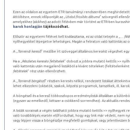
Ezen az oldalon az egyetem ETR tanulmányi rendszerében meghirdetett k
áttöltésre, ennek időpontját az „
Utolsó frissítés dátuma
” szövegnél ellenőr
amelyekhez (akikhez) az adott félévben már történt az ETR-ben kurzushi
karok honlapján
tájékozódhat.
Először az egyetemi félévet kell kiválasztania, ez az oldal tetején a „
… félé
nyílhegyekkel lépegetve lehetséges. Magán a feliraton való kattintás az old
A „
Tanrendi kereső
” mezőbe írt szöveggel általános keresést végezhet egy
Ha a „
Részletes keresési feltételek
” dobozt a jobbra mutató kettős >> nyílh
való kattintás után megjelenő listákból a kívánt tételeket (feltételenként
feltételek
” rész után ellenőrizheti.
A „
Tanrendi böngésző
” részben keresés nélkül, rendezett listákat áttekin
lehet elkezdeni (oktatók, szakok, képzési programok, tanszékek, ill. karok
A böngésző és a kereső többoszlopos eredménylistái általában a különböz
(egyszer az emelkedő, kétszer a csökkenő sorrendhez). Az aktuális rendez
A listák sorainak a végén található jobbra mutató kettős >> nyílhegyek r
való továbblépés esetén előfordulhat, hogy egy link már védett, nem nyi
vagy lépjen vissza a böngészője megfelelő gombjával, vagy jelentkezzen be