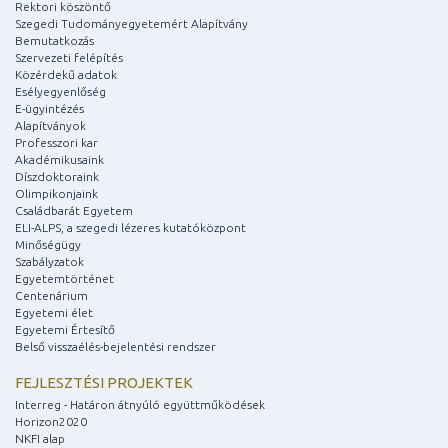
Rektori köszöntő
Szegedi Tudományegyetemért Alapítvány
Bemutatkozás
Szervezeti felépítés
Közérdekű adatok
Esélyegyenlőség
E-ügyintézés
Alapítványok
Professzori kar
Akadémikusaink
Díszdoktoraink
Olimpikonjaink
Családbarát Egyetem
ELI-ALPS, a szegedi lézeres kutatóközpont
Minőségügy
Szabályzatok
Egyetemtörténet
Centenárium
Egyetemi élet
Egyetemi Értesítő
Belső visszaélés-bejelentési rendszer
FEJLESZTÉSI PROJEKTEK
Interreg - Határon átnyúló együttműködések
Horizon2020
NKFI alap