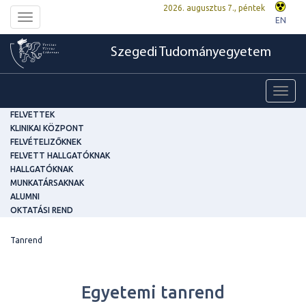
2026. augusztus 7., péntek
Toggle
EN
navigation
Szegedi Tudományegyetem
Toggl
navig
FELVETTEK
KLINIKAI KÖZPONT
FELVÉTELIZŐKNEK
FELVETT HALLGATÓKNAK
HALLGATÓKNAK
MUNKATÁRSAKNAK
ALUMNI
OKTATÁSI REND
Tanrend
Egyetemi tanrend