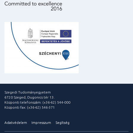
Szegedi Tudományegyetem
6720 Szeged, Dugonics tér 13.
Központi telefonszám: (+36-62) 544-000
Központi fax: (+36-62) 546-371
Adatvédelem
Impresszum
Segítség