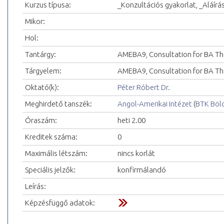
Kurzus típusa:
_Konzultációs gyakorlat, _Aláírá
Mikor:
Hol:
Tantárgy:
AMEBA9, Consultation for BA Th
Tárgyelem:
AMEBA9, Consultation for BA Th
Oktató(k):
Péter Róbert Dr.
Meghirdető tanszék:
Angol-Amerikai Intézet
(
BTK Böl
Óraszám:
heti 2.00
Kreditek száma:
0
Maximális létszám:
nincs korlát
Speciális jelzők:
konfirmálandó
Leírás:
Képzésfüggő adatok: