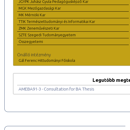
JGYPK Juhász Gyula Pedagógusképző Kar
MGK Mezőgazdasági Kar
MK Mérnöki Kar
TTIK Természettudományi és Informatikai Kar
ZMK Zeneművészeti Kar
SZTE Szegedi Tudományegyetem
Összegyetemi
Önálló intézmény
Gál Ferenc Hittudományi Főiskola
Legutóbb megte
AMEBA91-3 - Consultation for BA Thesis