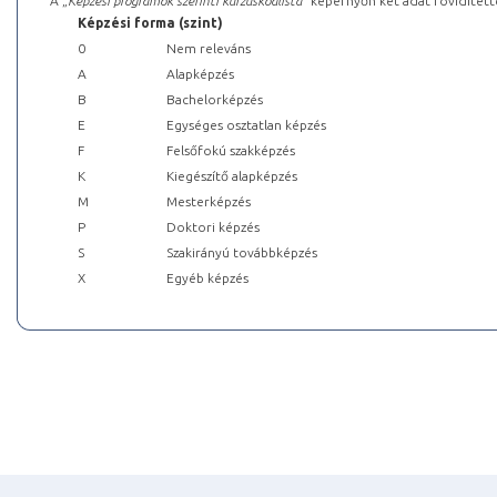
A „
Képzési programok szerinti kurzuskódlista
” képernyőn két adat rövidített
Képzési forma (szint)
0
Nem releváns
A
Alapképzés
B
Bachelorképzés
E
Egységes osztatlan képzés
F
Felsőfokú szakképzés
K
Kiegészítő alapképzés
M
Mesterképzés
P
Doktori képzés
S
Szakirányú továbbképzés
X
Egyéb képzés