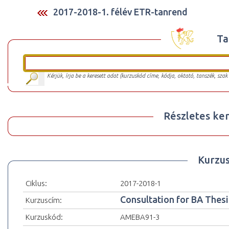
2017-2018-1. félév ETR-tanrend
Ta
Kérjük, írja be a keresett adat (kurzuskód címe, kódja, oktató, tanszék, szak
Részletes ker
Kurzu
Ciklus:
2017-2018-1
Consultation for BA Thesi
Kurzuscím:
Kurzuskód:
AMEBA91-3