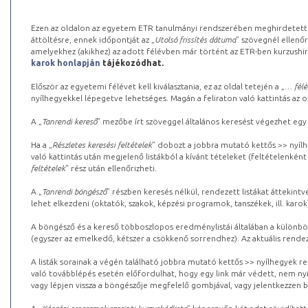
Ezen az oldalon az egyetem ETR tanulmányi rendszerében meghirdetett k
áttöltésre, ennek időpontját az „
Utolsó frissítés dátuma
” szövegnél ellenőr
amelyekhez (akikhez) az adott félévben már történt az ETR-ben kurzushi
karok honlapján
tájékozódhat.
Először az egyetemi félévet kell kiválasztania, ez az oldal tetején a „
… félé
nyílhegyekkel lépegetve lehetséges. Magán a feliraton való kattintás az old
A „
Tanrendi kereső
” mezőbe írt szöveggel általános keresést végezhet egy
Ha a „
Részletes keresési feltételek
” dobozt a jobbra mutató kettős >> nyílh
való kattintás után megjelenő listákból a kívánt tételeket (feltételenként
feltételek
” rész után ellenőrizheti.
A „
Tanrendi böngésző
” részben keresés nélkül, rendezett listákat áttekin
lehet elkezdeni (oktatók, szakok, képzési programok, tanszékek, ill. karok
A böngésző és a kereső többoszlopos eredménylistái általában a különböz
(egyszer az emelkedő, kétszer a csökkenő sorrendhez). Az aktuális rendez
A listák sorainak a végén található jobbra mutató kettős >> nyílhegyek r
való továbblépés esetén előfordulhat, hogy egy link már védett, nem nyi
vagy lépjen vissza a böngészője megfelelő gombjával, vagy jelentkezzen be