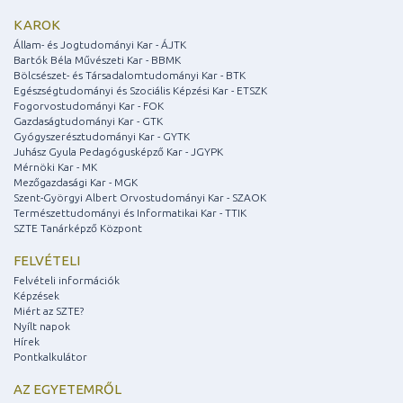
KAROK
Állam- és Jogtudományi Kar - ÁJTK
Bartók Béla Művészeti Kar - BBMK
Bölcsészet- és Társadalomtudományi Kar - BTK
Egészségtudományi és Szociális Képzési Kar - ETSZK
Fogorvostudományi Kar - FOK
Gazdaságtudományi Kar - GTK
Gyógyszerésztudományi Kar - GYTK
Juhász Gyula Pedagógusképző Kar - JGYPK
Mérnöki Kar - MK
Mezőgazdasági Kar - MGK
Szent-Györgyi Albert Orvostudományi Kar - SZAOK
Természettudományi és Informatikai Kar - TTIK
SZTE Tanárképző Központ
FELVÉTELI
Felvételi információk
Képzések
Miért az SZTE?
Nyílt napok
Hírek
Pontkalkulátor
AZ EGYETEMRŐL