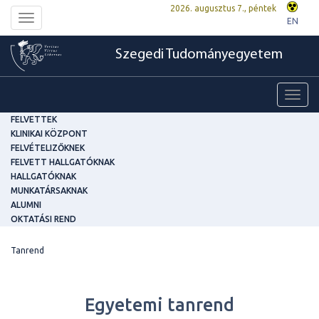
2026. augusztus 7., péntek
Toggle
EN
navigation
Szegedi Tudományegyetem
Toggl
navig
FELVETTEK
KLINIKAI KÖZPONT
FELVÉTELIZŐKNEK
FELVETT HALLGATÓKNAK
HALLGATÓKNAK
MUNKATÁRSAKNAK
ALUMNI
OKTATÁSI REND
Tanrend
Egyetemi tanrend