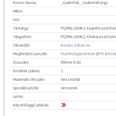
Kurzus típusa:
_Gyakorlat, _Gyakorlati jegy
Mikor:
Hol:
Tantárgy:
PSZIML-SZMK2, Kognitív pszichol
Tárgyelem:
PSZIML-SZMK2, Klinikai pszicholó
Oktató(k):
Kovács Zoltán Dr.
Meghirdető tanszék:
Pszichológiai Intézet
(
BTK Bölcs
Óraszám:
félévre 8.00
Kreditek száma:
2
Maximális létszám:
nincs korlát
Speciális jelzők:
nincsenek
Leírás:
Képzésfüggő adatok: