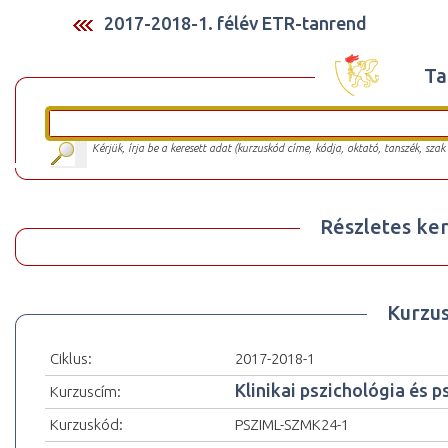
2017-2018-1. félév ETR-tanrend
Ta
Kérjük, írja be a keresett adat (kurzuskód címe, kódja, oktató, tanszék, szak
Részletes ker
Kurzu
Ciklus:
2017-2018-1
Klinikai pszichológia és p
Kurzuscím:
Kurzuskód:
PSZIML-SZMK24-1