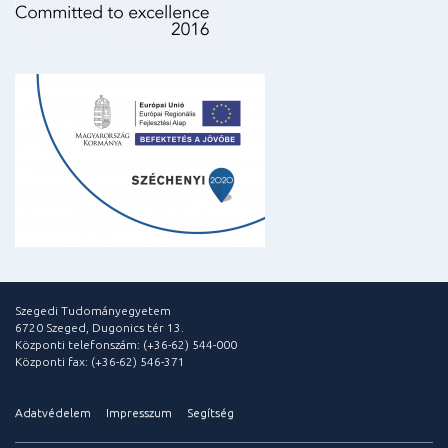
Szegedi Tudományegyetem
6720 Szeged, Dugonics tér 13.
Központi telefonszám: (+36-62) 544-000
Központi fax: (+36-62) 546-371
Adatvédelem
Impresszum
Segítség