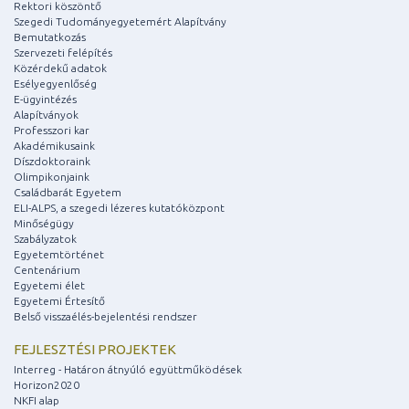
Rektori köszöntő
Szegedi Tudományegyetemért Alapítvány
Bemutatkozás
Szervezeti felépítés
Közérdekű adatok
Esélyegyenlőség
E-ügyintézés
Alapítványok
Professzori kar
Akadémikusaink
Díszdoktoraink
Olimpikonjaink
Családbarát Egyetem
ELI-ALPS, a szegedi lézeres kutatóközpont
Minőségügy
Szabályzatok
Egyetemtörténet
Centenárium
Egyetemi élet
Egyetemi Értesítő
Belső visszaélés-bejelentési rendszer
FEJLESZTÉSI PROJEKTEK
Interreg - Határon átnyúló együttműködések
Horizon2020
NKFI alap