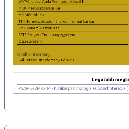
JGYPK Juhász Gyula Pedagógusképző Kar
MGK Mezőgazdasági Kar
MK Mérnöki Kar
TTIK Természettudományi és Informatikai Kar
ZMK Zeneművészeti Kar
SZTE Szegedi Tudományegyetem
Összegyetemi
Önálló intézmény
Gál Ferenc Hittudományi Főiskola
Legutóbb megte
PSZIML-SZMK24-1 - Klinikai pszichológia és pszichoterápia (