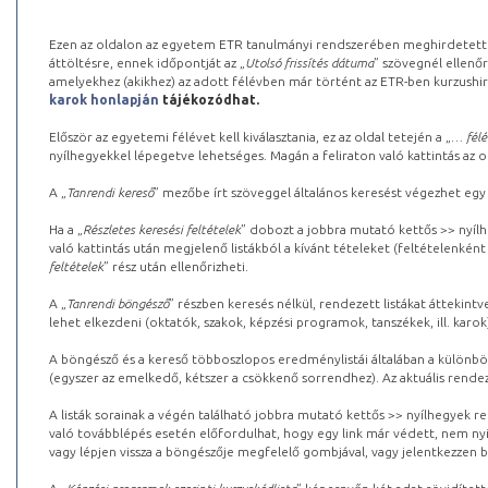
Ezen az oldalon az egyetem ETR tanulmányi rendszerében meghirdetett k
áttöltésre, ennek időpontját az „
Utolsó frissítés dátuma
” szövegnél ellenőr
amelyekhez (akikhez) az adott félévben már történt az ETR-ben kurzushi
karok honlapján
tájékozódhat.
Először az egyetemi félévet kell kiválasztania, ez az oldal tetején a „
… félé
nyílhegyekkel lépegetve lehetséges. Magán a feliraton való kattintás az old
A „
Tanrendi kereső
” mezőbe írt szöveggel általános keresést végezhet egy
Ha a „
Részletes keresési feltételek
” dobozt a jobbra mutató kettős >> nyílh
való kattintás után megjelenő listákból a kívánt tételeket (feltételenként
feltételek
” rész után ellenőrizheti.
A „
Tanrendi böngésző
” részben keresés nélkül, rendezett listákat áttekin
lehet elkezdeni (oktatók, szakok, képzési programok, tanszékek, ill. karok
A böngésző és a kereső többoszlopos eredménylistái általában a különböz
(egyszer az emelkedő, kétszer a csökkenő sorrendhez). Az aktuális rendez
A listák sorainak a végén található jobbra mutató kettős >> nyílhegyek r
való továbblépés esetén előfordulhat, hogy egy link már védett, nem nyi
vagy lépjen vissza a böngészője megfelelő gombjával, vagy jelentkezzen be