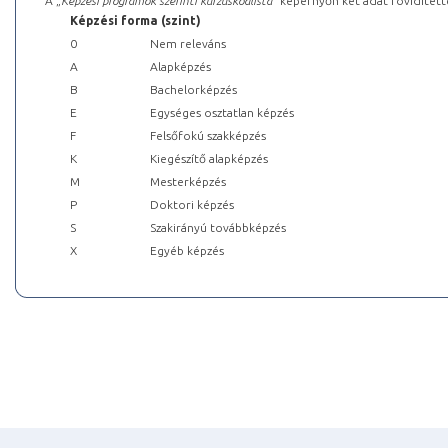
A „
Képzési programok szerinti kurzuskódlista
” képernyőn két adat rövidített
Képzési forma (szint)
0
Nem releváns
A
Alapképzés
B
Bachelorképzés
E
Egységes osztatlan képzés
F
Felsőfokú szakképzés
K
Kiegészítő alapképzés
M
Mesterképzés
P
Doktori képzés
S
Szakirányú továbbképzés
X
Egyéb képzés