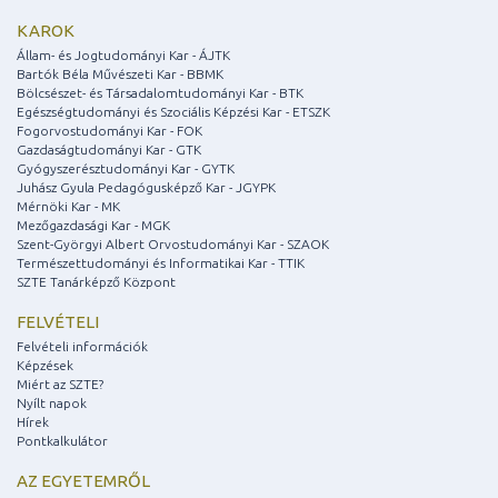
KAROK
Állam- és Jogtudományi Kar - ÁJTK
Bartók Béla Művészeti Kar - BBMK
Bölcsészet- és Társadalomtudományi Kar - BTK
Egészségtudományi és Szociális Képzési Kar - ETSZK
Fogorvostudományi Kar - FOK
Gazdaságtudományi Kar - GTK
Gyógyszerésztudományi Kar - GYTK
Juhász Gyula Pedagógusképző Kar - JGYPK
Mérnöki Kar - MK
Mezőgazdasági Kar - MGK
Szent-Györgyi Albert Orvostudományi Kar - SZAOK
Természettudományi és Informatikai Kar - TTIK
SZTE Tanárképző Központ
FELVÉTELI
Felvételi információk
Képzések
Miért az SZTE?
Nyílt napok
Hírek
Pontkalkulátor
AZ EGYETEMRŐL