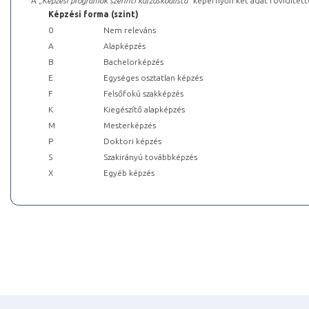
A „
Képzési programok szerinti kurzuskódlista
” képernyőn két adat rövidített
Képzési forma (szint)
0
Nem releváns
A
Alapképzés
B
Bachelorképzés
E
Egységes osztatlan képzés
F
Felsőfokú szakképzés
K
Kiegészítő alapképzés
M
Mesterképzés
P
Doktori képzés
S
Szakirányú továbbképzés
X
Egyéb képzés