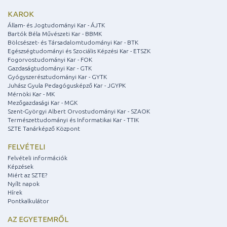
KAROK
Állam- és Jogtudományi Kar - ÁJTK
Bartók Béla Művészeti Kar - BBMK
Bölcsészet- és Társadalomtudományi Kar - BTK
Egészségtudományi és Szociális Képzési Kar - ETSZK
Fogorvostudományi Kar - FOK
Gazdaságtudományi Kar - GTK
Gyógyszerésztudományi Kar - GYTK
Juhász Gyula Pedagógusképző Kar - JGYPK
Mérnöki Kar - MK
Mezőgazdasági Kar - MGK
Szent-Györgyi Albert Orvostudományi Kar - SZAOK
Természettudományi és Informatikai Kar - TTIK
SZTE Tanárképző Központ
FELVÉTELI
Felvételi információk
Képzések
Miért az SZTE?
Nyílt napok
Hírek
Pontkalkulátor
AZ EGYETEMRŐL