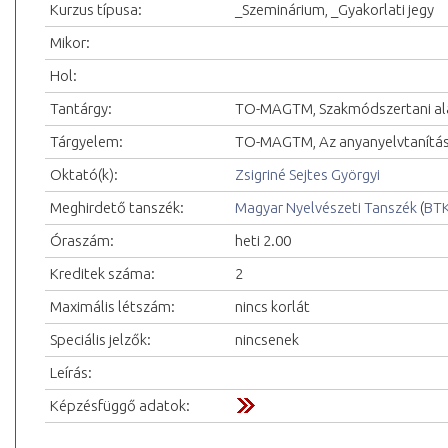
Kurzus típusa:
_Szeminárium, _Gyakorlati jegy
Mikor:
Hol:
Tantárgy:
TO-MAGTM, Szakmódszertani a
Tárgyelem:
TO-MAGTM, Az anyanyelvtanítás 
Oktató(k):
Zsigriné Sejtes Györgyi
Meghirdető tanszék:
Magyar Nyelvészeti Tanszék
(
BTK
Óraszám:
heti 2.00
Kreditek száma:
2
Maximális létszám:
nincs korlát
Speciális jelzők:
nincsenek
Leírás:
Képzésfüggő adatok: