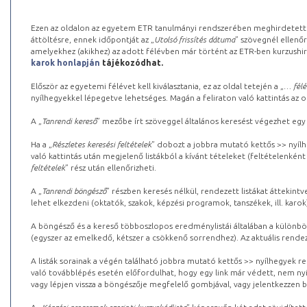
Ezen az oldalon az egyetem ETR tanulmányi rendszerében meghirdetett k
áttöltésre, ennek időpontját az „
Utolsó frissítés dátuma
” szövegnél ellenőr
amelyekhez (akikhez) az adott félévben már történt az ETR-ben kurzushi
karok honlapján
tájékozódhat.
Először az egyetemi félévet kell kiválasztania, ez az oldal tetején a „
… félé
nyílhegyekkel lépegetve lehetséges. Magán a feliraton való kattintás az old
A „
Tanrendi kereső
” mezőbe írt szöveggel általános keresést végezhet egy
Ha a „
Részletes keresési feltételek
” dobozt a jobbra mutató kettős >> nyílh
való kattintás után megjelenő listákból a kívánt tételeket (feltételenként
feltételek
” rész után ellenőrizheti.
A „
Tanrendi böngésző
” részben keresés nélkül, rendezett listákat áttekin
lehet elkezdeni (oktatók, szakok, képzési programok, tanszékek, ill. karok
A böngésző és a kereső többoszlopos eredménylistái általában a különböz
(egyszer az emelkedő, kétszer a csökkenő sorrendhez). Az aktuális rendez
A listák sorainak a végén található jobbra mutató kettős >> nyílhegyek r
való továbblépés esetén előfordulhat, hogy egy link már védett, nem nyi
vagy lépjen vissza a böngészője megfelelő gombjával, vagy jelentkezzen be