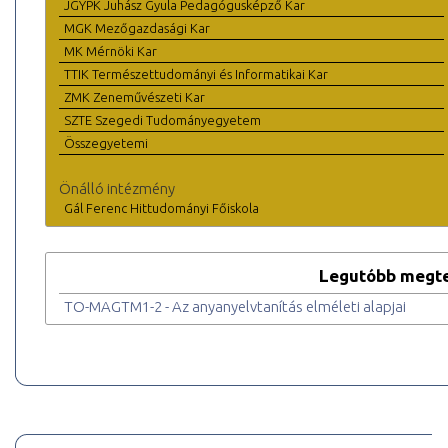
JGYPK Juhász Gyula Pedagógusképző Kar
MGK Mezőgazdasági Kar
MK Mérnöki Kar
TTIK Természettudományi és Informatikai Kar
ZMK Zeneművészeti Kar
SZTE Szegedi Tudományegyetem
Összegyetemi
Önálló intézmény
Gál Ferenc Hittudományi Főiskola
Legutóbb megte
TO-MAGTM1-2 - Az anyanyelvtanítás elméleti alapjai