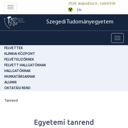
2026. augusztus 6., csütörtök
Toggle
EN
navigation
Szegedi Tudományegyetem
Toggl
navig
FELVETTEK
KLINIKAI KÖZPONT
FELVÉTELIZŐKNEK
FELVETT HALLGATÓKNAK
HALLGATÓKNAK
MUNKATÁRSAKNAK
ALUMNI
OKTATÁSI REND
Tanrend
Egyetemi tanrend