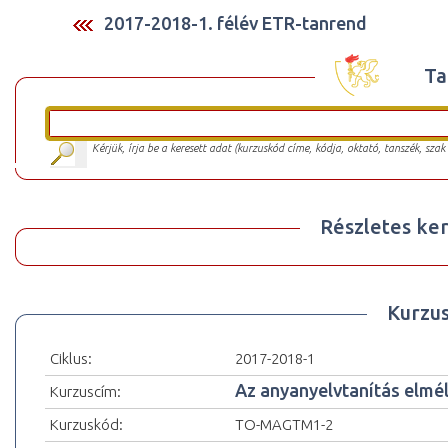
2017-2018-1. félév ETR-tanrend
Ta
Kérjük, írja be a keresett adat (kurzuskód címe, kódja, oktató, tanszék, szak
Részletes ker
Kurzu
Ciklus:
2017-2018-1
Az anyanyelvtanítás elmél
Kurzuscím:
Kurzuskód:
TO-MAGTM1-2