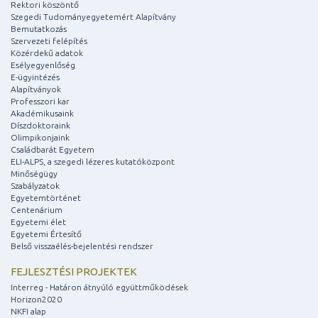
Rektori köszöntő
Szegedi Tudományegyetemért Alapítvány
Bemutatkozás
Szervezeti felépítés
Közérdekű adatok
Esélyegyenlőség
E-ügyintézés
Alapítványok
Professzori kar
Akadémikusaink
Díszdoktoraink
Olimpikonjaink
Családbarát Egyetem
ELI-ALPS, a szegedi lézeres kutatóközpont
Minőségügy
Szabályzatok
Egyetemtörténet
Centenárium
Egyetemi élet
Egyetemi Értesítő
Belső visszaélés-bejelentési rendszer
FEJLESZTÉSI PROJEKTEK
Interreg - Határon átnyúló együttműködések
Horizon2020
NKFI alap