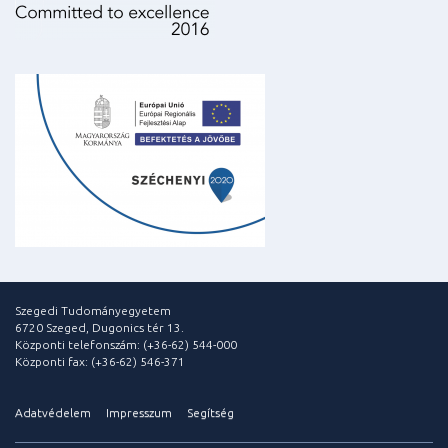
Szegedi Tudományegyetem
6720 Szeged, Dugonics tér 13.
Központi telefonszám: (+36-62) 544-000
Központi fax: (+36-62) 546-371
Adatvédelem
Impresszum
Segítség