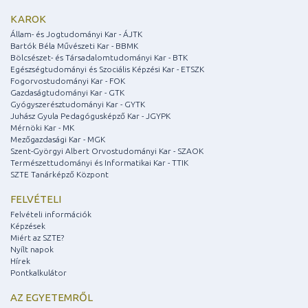
KAROK
Állam- és Jogtudományi Kar - ÁJTK
Bartók Béla Művészeti Kar - BBMK
Bölcsészet- és Társadalomtudományi Kar - BTK
Egészségtudományi és Szociális Képzési Kar - ETSZK
Fogorvostudományi Kar - FOK
Gazdaságtudományi Kar - GTK
Gyógyszerésztudományi Kar - GYTK
Juhász Gyula Pedagógusképző Kar - JGYPK
Mérnöki Kar - MK
Mezőgazdasági Kar - MGK
Szent-Györgyi Albert Orvostudományi Kar - SZAOK
Természettudományi és Informatikai Kar - TTIK
SZTE Tanárképző Központ
FELVÉTELI
Felvételi információk
Képzések
Miért az SZTE?
Nyílt napok
Hírek
Pontkalkulátor
AZ EGYETEMRŐL