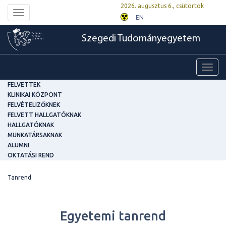
2026. augusztus 6., csütörtök
Toggle
EN
navigation
Szegedi Tudományegyetem
Toggl
navig
FELVETTEK
KLINIKAI KÖZPONT
FELVÉTELIZŐKNEK
FELVETT HALLGATÓKNAK
HALLGATÓKNAK
MUNKATÁRSAKNAK
ALUMNI
OKTATÁSI REND
Tanrend
Egyetemi tanrend