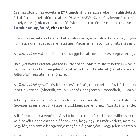
Ezen az oldalon az egyetem ETR tanulmányi rendszerében meghirdetett k
áttöltésre, ennek időpontját az „
Utolsó frissítés dátuma
” szövegnél ellenőr
amelyekhez (akikhez) az adott félévben már történt az ETR-ben kurzushi
karok honlapján
tájékozódhat.
Először az egyetemi félévet kell kiválasztania, ez az oldal tetején a „
… félé
nyílhegyekkel lépegetve lehetséges. Magán a feliraton való kattintás az old
A „
Tanrendi kereső
” mezőbe írt szöveggel általános keresést végezhet egy
Ha a „
Részletes keresési feltételek
” dobozt a jobbra mutató kettős >> nyílh
való kattintás után megjelenő listákból a kívánt tételeket (feltételenként
feltételek
” rész után ellenőrizheti.
A „
Tanrendi böngésző
” részben keresés nélkül, rendezett listákat áttekin
lehet elkezdeni (oktatók, szakok, képzési programok, tanszékek, ill. karok
A böngésző és a kereső többoszlopos eredménylistái általában a különböz
(egyszer az emelkedő, kétszer a csökkenő sorrendhez). Az aktuális rendez
A listák sorainak a végén található jobbra mutató kettős >> nyílhegyek r
való továbblépés esetén előfordulhat, hogy egy link már védett, nem nyi
vagy lépjen vissza a böngészője megfelelő gombjával, vagy jelentkezzen be