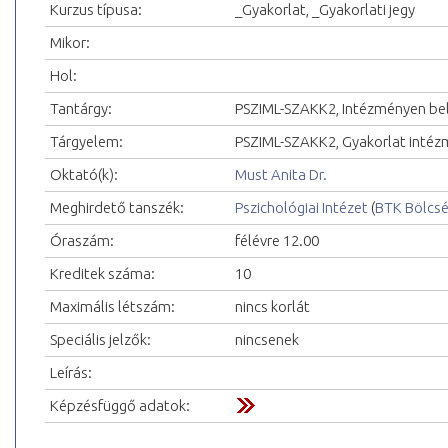
Kurzus típusa:
_Gyakorlat, _Gyakorlati jegy
Mikor:
Hol:
Tantárgy:
PSZIML-SZAKK2, Intézményen belü
Tárgyelem:
PSZIML-SZAKK2, Gyakorlat intézmé
Oktató(k):
Must Anita Dr.
Meghirdető tanszék:
Pszichológiai Intézet
(
BTK Bölcs
Óraszám:
félévre 12.00
Kreditek száma:
10
Maximális létszám:
nincs korlát
Speciális jelzők:
nincsenek
Leírás:
Képzésfüggő adatok: