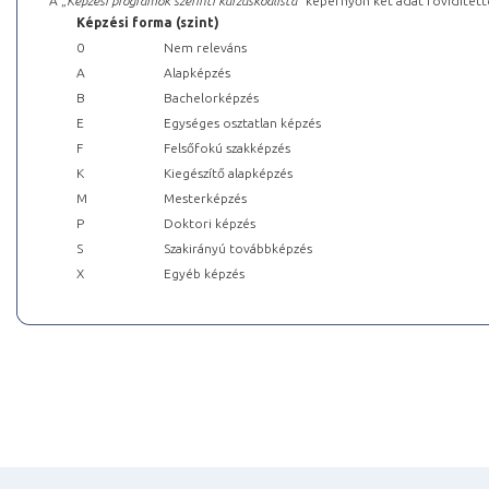
A „
Képzési programok szerinti kurzuskódlista
” képernyőn két adat rövidített
Képzési forma (szint)
0
Nem releváns
A
Alapképzés
B
Bachelorképzés
E
Egységes osztatlan képzés
F
Felsőfokú szakképzés
K
Kiegészítő alapképzés
M
Mesterképzés
P
Doktori képzés
S
Szakirányú továbbképzés
X
Egyéb képzés