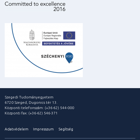
Szegedi Tudományegyetem
6720 Szeged, Dugonics tér 13.
Központi telefonszám: (+36-62) 544-000
Központi fax: (+36-62) 546-371
Adatvédelem
Impresszum
Segítség