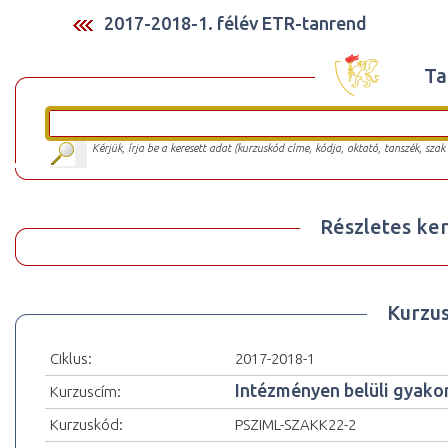
2017-2018-1. félév ETR-tanrend
Ta
Kérjük, írja be a keresett adat (kurzuskód címe, kódja, oktató, tanszék, szak
Részletes ker
Kurzu
Ciklus:
2017-2018-1
Intézményen belüli gyakorl
Kurzuscím:
Kurzuskód:
PSZIML-SZAKK22-2