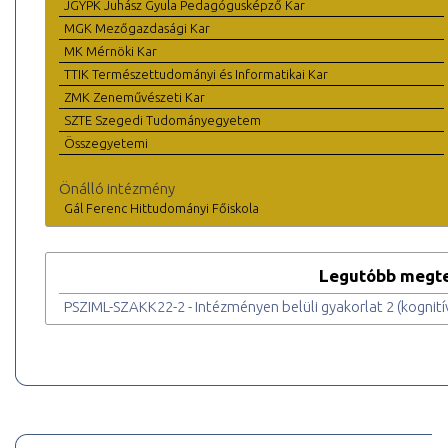
JGYPK Juhász Gyula Pedagógusképző Kar
MGK Mezőgazdasági Kar
MK Mérnöki Kar
TTIK Természettudományi és Informatikai Kar
ZMK Zeneművészeti Kar
SZTE Szegedi Tudományegyetem
Összegyetemi
Önálló intézmény
Gál Ferenc Hittudományi Főiskola
Legutóbb megte
PSZIML-SZAKK22-2 - Intézményen belüli gyakorlat 2 (kognitív