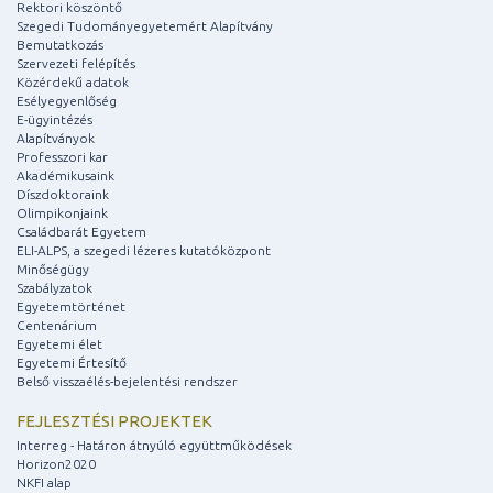
Rektori köszöntő
Szegedi Tudományegyetemért Alapítvány
Bemutatkozás
Szervezeti felépítés
Közérdekű adatok
Esélyegyenlőség
E-ügyintézés
Alapítványok
Professzori kar
Akadémikusaink
Díszdoktoraink
Olimpikonjaink
Családbarát Egyetem
ELI-ALPS, a szegedi lézeres kutatóközpont
Minőségügy
Szabályzatok
Egyetemtörténet
Centenárium
Egyetemi élet
Egyetemi Értesítő
Belső visszaélés-bejelentési rendszer
FEJLESZTÉSI PROJEKTEK
Interreg - Határon átnyúló együttműködések
Horizon2020
NKFI alap