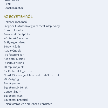
Hírek
Pontkalkulátor
AZ EGYETEMRŐL
Rektori köszöntő
Szegedi Tudományegyetemért Alapítvány
Bemutatkozás
Szervezeti felépítés
Közérdekű adatok
Esélyegyenlőség
E-ügyintézés
Alapítványok
Professzori kar
Akadémikusaink
Díszdoktoraink
Olimpikonjaink
Családbarát Egyetem
ELI-ALPS, a szegedi lézeres kutatóközpont
Minőségügy
Szabályzatok
Egyetemtörténet
Centenárium
Egyetemi élet
Egyetemi Értesítő
Belső visszaélés-bejelentési rendszer