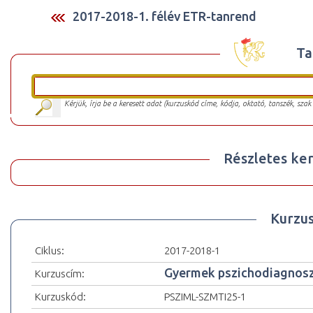
2017-2018-1. félév ETR-tanrend
Ta
Kérjük, írja be a keresett adat (kurzuskód címe, kódja, oktató, tanszék, szak
Részletes ker
Kurzu
Ciklus:
2017-2018-1
Gyermek pszichodiagnoszt
Kurzuscím:
Kurzuskód:
PSZIML-SZMTI25-1