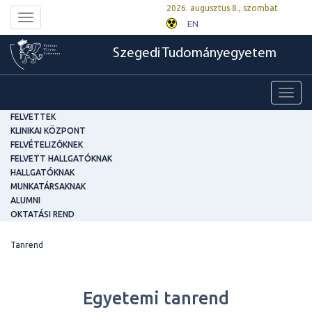
2026. augusztus 8., szombat
Toggle
EN
navigation
Szegedi Tudományegyetem
Toggl
navig
FELVETTEK
KLINIKAI KÖZPONT
FELVÉTELIZŐKNEK
FELVETT HALLGATÓKNAK
HALLGATÓKNAK
MUNKATÁRSAKNAK
ALUMNI
OKTATÁSI REND
Tanrend
Egyetemi tanrend