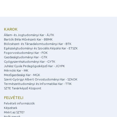
KAROK
Állam- és Jogtudományi Kar - ÁJTK
Bartók Béla Művészeti Kar - BBMK
Bölcsészet- és Társadalomtudományi Kar - BTK
Egészségtudományi és Szociális Képzési Kar - ETSZK
Fogorvostudományi Kar - FOK
Gazdaságtudományi Kar - GTK
Gyógyszerésztudományi Kar - GYTK
Juhász Gyula Pedagógusképző Kar - JGYPK
Mérnöki Kar - MK
Mezőgazdasági Kar - MGK
Szent-Györgyi Albert Orvostudományi Kar - SZAOK
Természettudományi és Informatikai Kar - TTIK
SZTE Tanárképző Központ
FELVÉTELI
Felvételi információk
Képzések
Miért az SZTE?
Nyílt napok