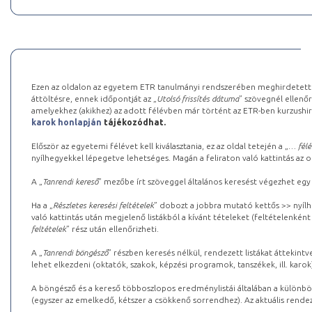
Ezen az oldalon az egyetem ETR tanulmányi rendszerében meghirdetett k
áttöltésre, ennek időpontját az „
Utolsó frissítés dátuma
” szövegnél ellenőr
amelyekhez (akikhez) az adott félévben már történt az ETR-ben kurzushi
karok honlapján
tájékozódhat.
Először az egyetemi félévet kell kiválasztania, ez az oldal tetején a „
… félé
nyílhegyekkel lépegetve lehetséges. Magán a feliraton való kattintás az old
A „
Tanrendi kereső
” mezőbe írt szöveggel általános keresést végezhet egy
Ha a „
Részletes keresési feltételek
” dobozt a jobbra mutató kettős >> nyílh
való kattintás után megjelenő listákból a kívánt tételeket (feltételenként
feltételek
” rész után ellenőrizheti.
A „
Tanrendi böngésző
” részben keresés nélkül, rendezett listákat áttekin
lehet elkezdeni (oktatók, szakok, képzési programok, tanszékek, ill. karok
A böngésző és a kereső többoszlopos eredménylistái általában a különböz
(egyszer az emelkedő, kétszer a csökkenő sorrendhez). Az aktuális rendez