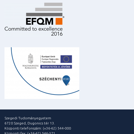
Szegedi Tudományegyetem
6720 Szeged, Dugonics tér 13.
Központi telefonszám: (+36-62) 544-000
Központi fax: (+36-62) 546-371