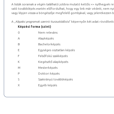
A listák sorainak a végén található jobbra mutató kettős >> nyílhegyek r
való továbblépés esetén előfordulhat, hogy egy link már védett, nem nyi
vagy lépjen vissza a böngészője megfelelő gombjával, vagy jelentkezzen be
A „
Képzési programok szerinti kurzuskódlista
” képernyőn két adat rövidített
Képzési forma (szint)
0
Nem releváns
A
Alapképzés
B
Bachelorképzés
E
Egységes osztatlan képzés
F
Felsőfokú szakképzés
K
Kiegészítő alapképzés
M
Mesterképzés
P
Doktori képzés
S
Szakirányú továbbképzés
X
Egyéb képzés