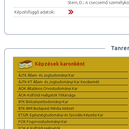
Stern, D.: A csecsemő személyköz
Képzésfüggő adatok:
Tanre
Képzések karonként
ÁJTK Állam- és Jogtudományi Kar
ÁJTK-KT Állam- és Jogtudományi Kar Kecskemét
ÁOK Általános Orvostudományi Kar
ÁOK-Külföldi Hallgatók Titkársága
BTK Bölcsészettudományi Kar
BTK-BMI Budapest Média Intézet
ETSZK Egészségtudományi és Szociális Képzési Kar
FOK Fogorvostudományi Kar
FOK-K Külföldi Hallgatók