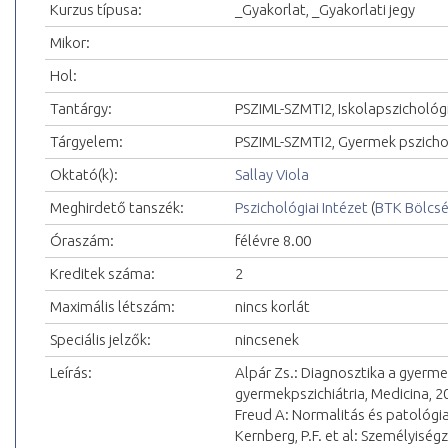
Kurzus típusa:
_Gyakorlat, _Gyakorlati jegy
Mikor:
Hol:
Tantárgy:
PSZIML-SZMTI2, Iskolapszichológ
Tárgyelem:
PSZIML-SZMTI2, Gyermek pszicho
Oktató(k):
Sallay Viola
Meghirdető tanszék:
Pszichológiai Intézet
(
BTK Bölcs
Óraszám:
félévre 8.00
Kreditek száma:
2
Maximális létszám:
nincs korlát
Speciális jelzők:
nincsenek
Leírás:
Alpár Zs.: Diagnosztika a gyermek
gyermekpszichiátria, Medicina, 2
Freud A: Normalitás és patológ
Kernberg, P.F. et al: Személyis