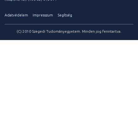
Adatvédelem
Impresszum
Segítség
(C) 2010 Szegedi Tudományegyetem. Minden jog fenntartva.