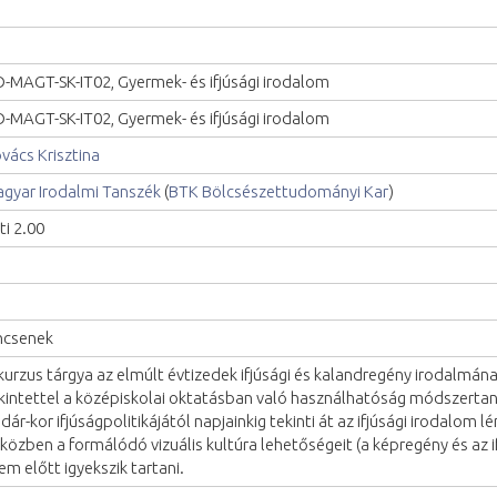
-MAGT-SK-IT02, Gyermek- és ifjúsági irodalom
-MAGT-SK-IT02, Gyermek- és ifjúsági irodalom
vács Krisztina
gyar Irodalmi Tanszék
(
BTK Bölcsészettudományi Kar
)
ti 2.00
ncsenek
kurzus tárgya az elmúlt évtizedek ifjúsági és kalandregény irodalmán
kintettel a középiskolai oktatásban való használhatóság módszertani
dár-kor ifjúságpolitikájától napjainkig tekinti át az ifjúsági irodalom
közben a formálódó vizuális kultúra lehetőségeit (a képregény és az if
em előtt igyekszik tartani.