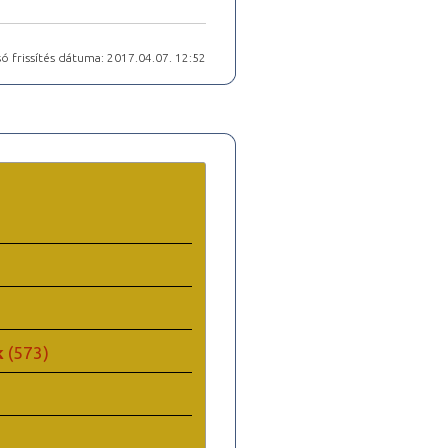
ó frissítés dátuma: 2017.04.07. 12:52
k
(573)