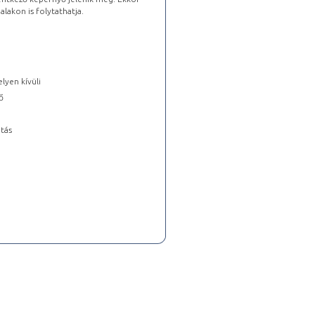
lakon is folytathatja.
lyen kívüli
ő
tás