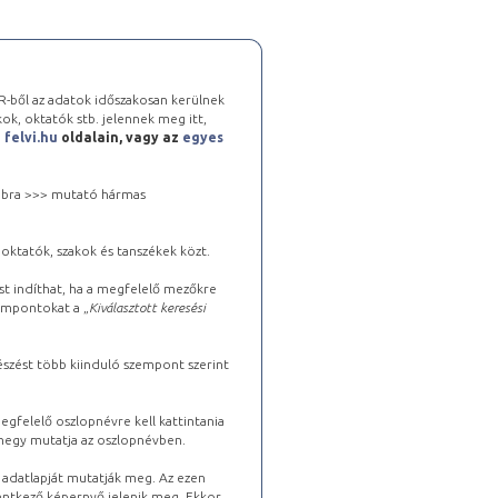
-ből az adatok időszakosan kerülnek
kok, oktatók stb. jelennek meg itt,
a
felvi.hu
oldalain, vagy az
egyes
 jobbra >>> mutató hármas
oktatók, szakok és tanszékek közt.
st indíthat, ha a megfelelő mezőkre
zempontokat a „
Kiválasztott keresési
észést több kiinduló szempont szerint
gfelelő oszlopnévre kell kattintania
lhegy mutatja az oszlopnévben.
s adatlapját mutatják meg. Az ezen
lentkező képernyő jelenik meg. Ekkor