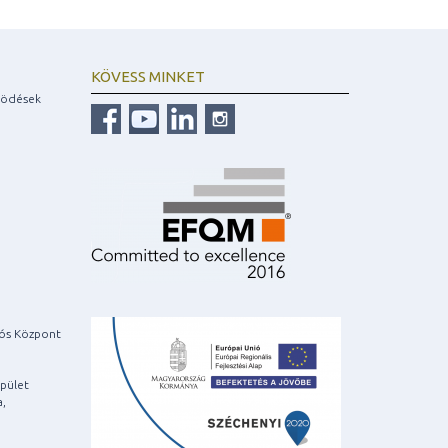
KÖVESS MINKET
ködések
iós Központ
pület
a,