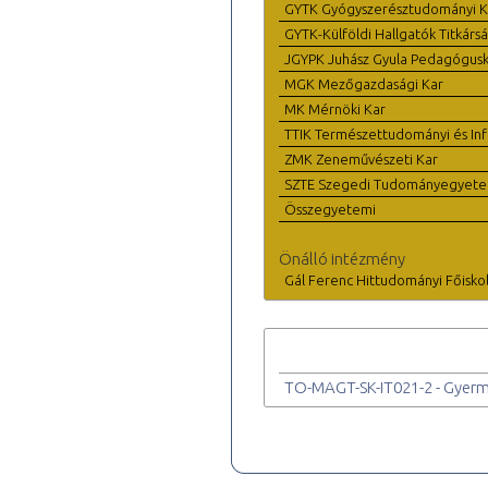
GYTK Gyógyszerésztudományi K
GYTK-Külföldi Hallgatók Titkárs
JGYPK Juhász Gyula Pedagógus
MGK Mezőgazdasági Kar
MK Mérnöki Kar
TTIK Természettudományi és Inf
ZMK Zeneművészeti Kar
SZTE Szegedi Tudományegyet
Összegyetemi
Önálló intézmény
Gál Ferenc Hittudományi Főisko
TO-MAGT-SK-IT021-2 - Gyerme