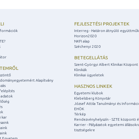
LI
FEJLESZTÉSI PROJEKTEK
információk
Interreg - Határon átnyúló együttmű
Horizon2020
ZTE?
NKFI alap
k
Széchenyi 2020
átor
BETEGELLÁTÁS
Szent-Györgyi Albert Klinikai Központ
ETEMRŐL
Klinikák
szöntő
Klinikai ügyeletek
udományegyetemért Alapítvány
zás
HASZNOS LINKEK
felépítés
Egyetemi klubok
 adatok
Klebelsberg Könyvtár
lőség
József Attila Tanulmányi és Informác
és
EHÖK
ok
Térkép
 kar
Rendezvényhelyszín - SZTE központi é
saink
Karrier - Pályázatok egyetemi állásokr
aink
tisztségekre
aink
át Egyetem