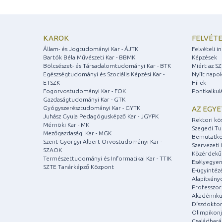
KAROK
FELVÉTE
Állam- és Jogtudományi Kar - ÁJTK
Felvételi 
Bartók Béla Művészeti Kar - BBMK
Képzések
Bölcsészet- és Társadalomtudományi Kar - BTK
Miért az S
Egészségtudományi és Szociális Képzési Kar -
Nyílt napo
ETSZK
Hírek
Fogorvostudományi Kar - FOK
Pontkalkul
Gazdaságtudományi Kar - GTK
Gyógyszerésztudományi Kar - GYTK
AZ EGY
Juhász Gyula Pedagógusképző Kar - JGYPK
Rektori kö
Mérnöki Kar - MK
Szegedi T
Mezőgazdasági Kar - MGK
Bemutatko
Szent-Györgyi Albert Orvostudományi Kar -
Szervezeti 
SZAOK
Közérdekű
Természettudományi és Informatikai Kar - TTIK
Esélyegyen
SZTE Tanárképző Központ
E-ügyintéz
Alapítvány
Professzori
Akadémiku
Díszdoktor
Olimpikonj
Családbar