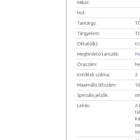
Mikor:
Hol:
Tantárgy:
TO
Tárgyelem:
TO
Oktató(k):
Ko
Meghirdető tanszék:
Ma
Óraszám:
he
Kreditek száma:
2
Maximális létszám:
16
Speciális jelzők:
ni
Leírás:
A 
te
Ká
mi
sz