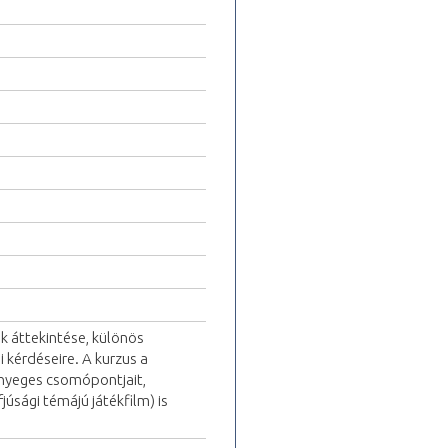
ak áttekintése, különös
 kérdéseire. A kurzus a
 lényeges csomópontjait,
júsági témájú játékfilm) is