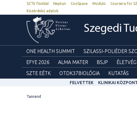
SZTE főoldal
Neptun
CooSpace
Modulo
Coursera for S
Közérdekű adatok
Szegedi T
ONE HEALTH SUMMIT
SZILASSI-POLIÉDER S
EFYE 2026
ALMA MATER
BSJP
ÉLETVÉG
SZTE EÉTK
OTDK37BIOLÓGIA
KUTATÁS
FELVETTEK
KLINIKAI KÖZPON
Tanrend