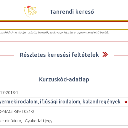
Tanrendi kereső
urzuskód címe, kódja, oktató, tanszék, szak vagy képzési program neve) első betűit.
Részletes keresési feltételek
Kurzuskód-adatlap
17-2018-1
yermekirodalom, ifjúsági irodalom, kalandregények
-MAGT-SK-IT021-2
zeminárium, _Gyakorlati jegy