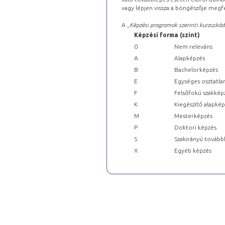
vagy lépjen vissza a böngészője megfe
A „
Képzési programok szerinti kurzuskód
Képzési forma (szint)
0
Nem releváns
A
Alapképzés
B
Bachelorképzés
E
Egységes osztatla
F
Felsőfokú szakkép
K
Kiegészítő alapké
M
Mesterképzés
P
Doktori képzés
S
Szakirányú tovább
X
Egyéb képzés