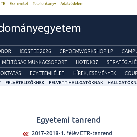
ZTE
Észrevétel
Telefonkönyv
Adatvédelem
udományegyetem
ZOBOR
ICOSTEE 2026
CRYOEMWORKSHOP LP
CAMPU
I MÉLTÓSÁG MUNKACSOPORT
HOTDK37
STRATÉGIAI 
OKTATÁS
EGYETEMI ÉLET
HÍREK, ESEMÉNYEK
COUR
T
FELVÉTELIZŐKNEK
FELVETT HALLGATÓKNAK
HALLGATÓKN
Egyetemi tanrend
2017-2018-1. félév ETR-tanrend