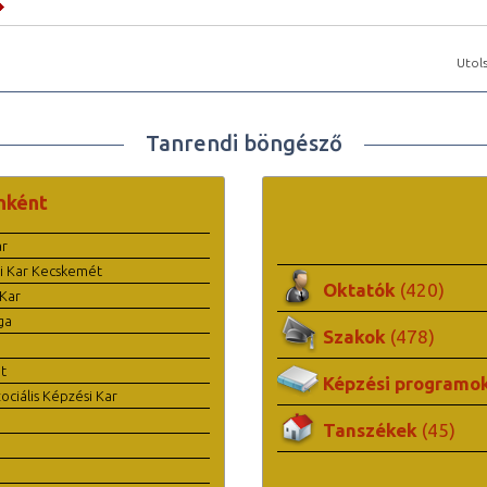
Utols
Tanrendi böngésző
nként
ar
i Kar Kecskemét
Oktatók
(420)
Kar
ga
Szakok
(478)
t
Képzési programo
ciális Képzési Kar
Tanszékek
(45)