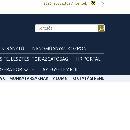
EN
2026. augusztus 7., péntek
S IRÁNYTŰ
NANOMŰANYAG KÖZPONT
ÉS FEJLESZTÉSI FŐIGAZGATÓSÁG
HR PORTÁL
SERA FOR SZTE
AZ EGYETEMRŐL
AK
MUNKATÁRSAKNAK
ALUMNI
OKTATÁSI REND