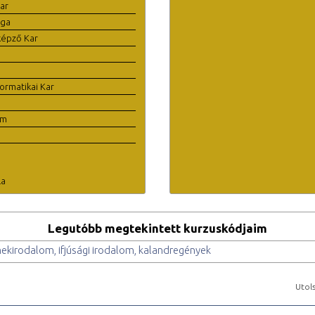
ar
ága
képző Kar
ormatikai Kar
em
la
Legutóbb megtekintett kurzuskódjaim
kirodalom, ifjúsági irodalom, kalandregények
Utols