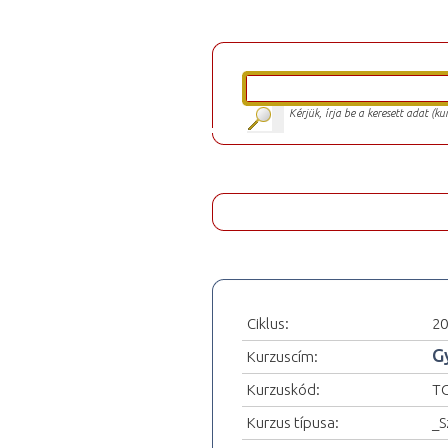
Kérjük, írja be a keresett adat (k
Ciklus:
20
G
Kurzuscím:
Kurzuskód:
TO
Kurzus típusa:
_S