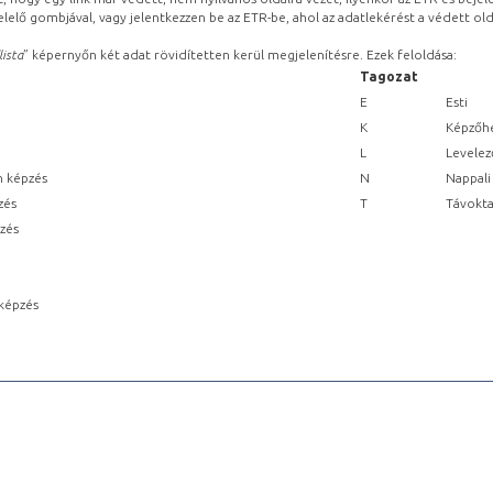
lelő gombjával, vagy jelentkezzen be az ETR-be, ahol az adatlekérést a védett olda
lista
” képernyőn két adat rövidítetten kerül megjelenítésre. Ezek feloldása:
Tagozat
E
Esti
K
Képzőhe
L
Levelez
n képzés
N
Nappali
zés
T
Távokta
pzés
képzés