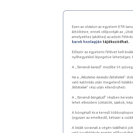
Ezen az oldalon az egyetem ETR tanu
áttöltésre, ennek időpontját az „
Utols
amelyekhez (akikhez) az adott félév
karok honlapján
tájékozódhat.
Először az egyetemi félévet kell kivála
nyílhegyekkel lépegetve lehetséges. Ma
A „
Tanrendi kereső
” mezőbe írt szöveg
Ha a „
Részletes keresési feltételek
” dob
való kattintás után megjelenő listákbó
feltételek
” rész után ellenőrizheti.
A „
Tanrendi böngésző
” részben keresés
lehet elkezdeni (oktatók, szakok, képz
A böngésző és a kereső többoszlopos 
(egyszer az emelkedő, kétszer a csök
A listák sorainak a végén található j
való továbblépés esetén előfordulhat