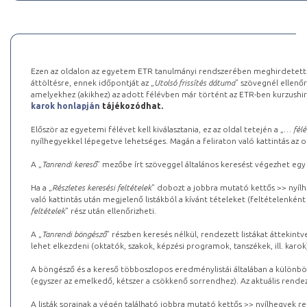
Ezen az oldalon az egyetem ETR tanulmányi rendszerében meghirdetett k
áttöltésre, ennek időpontját az „
Utolsó frissítés dátuma
” szövegnél ellenőr
amelyekhez (akikhez) az adott félévben már történt az ETR-ben kurzushi
karok honlapján
tájékozódhat.
Először az egyetemi félévet kell kiválasztania, ez az oldal tetején a „
… félé
nyílhegyekkel lépegetve lehetséges. Magán a feliraton való kattintás az old
A „
Tanrendi kereső
” mezőbe írt szöveggel általános keresést végezhet egy
Ha a „
Részletes keresési feltételek
” dobozt a jobbra mutató kettős >> nyílh
való kattintás után megjelenő listákból a kívánt tételeket (feltételenként
feltételek
” rész után ellenőrizheti.
A „
Tanrendi böngésző
” részben keresés nélkül, rendezett listákat áttekin
lehet elkezdeni (oktatók, szakok, képzési programok, tanszékek, ill. karok
A böngésző és a kereső többoszlopos eredménylistái általában a különböz
(egyszer az emelkedő, kétszer a csökkenő sorrendhez). Az aktuális rendez
A listák sorainak a végén található jobbra mutató kettős >> nyílhegyek r