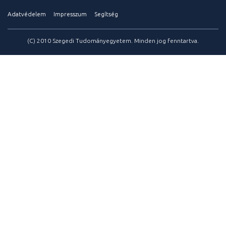
Adatvédelem
Impresszum
Segítség
(C) 2010 Szegedi Tudományegyetem. Minden jog fenntartva.