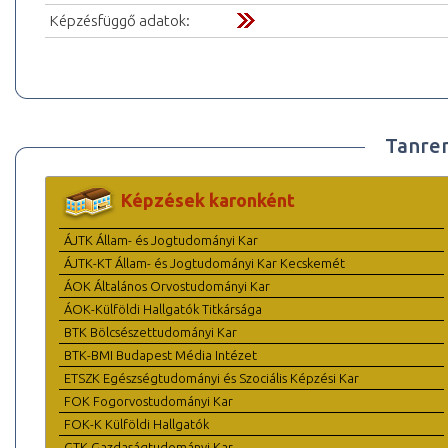
Képzésfüggő adatok:
Tanre
Képzések karonként
ÁJTK Állam- és Jogtudományi Kar
ÁJTK-KT Állam- és Jogtudományi Kar Kecskemét
ÁOK Általános Orvostudományi Kar
ÁOK-Külföldi Hallgatók Titkársága
BTK Bölcsészettudományi Kar
BTK-BMI Budapest Média Intézet
ETSZK Egészségtudományi és Szociális Képzési Kar
FOK Fogorvostudományi Kar
FOK-K Külföldi Hallgatók
GTK Gazdaságtudományi Kar