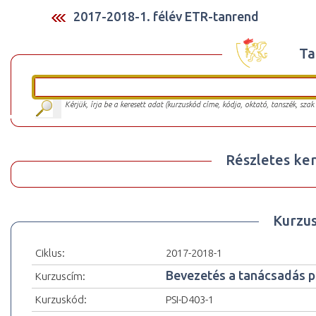
2017-2018-1. félév ETR-tanrend
Ta
Kérjük, írja be a keresett adat (kurzuskód címe, kódja, oktató, tanszék, szak
Részletes ker
Kurzu
Ciklus:
2017-2018-1
Bevezetés a tanácsadás p
Kurzuscím:
Kurzuskód:
PSI-D403-1