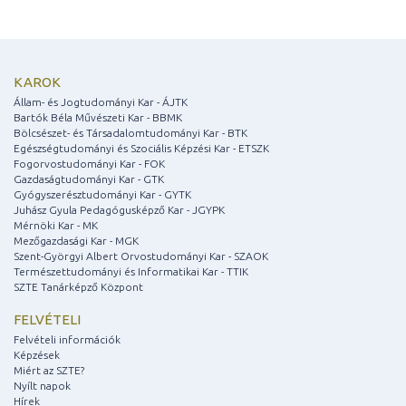
KAROK
Állam- és Jogtudományi Kar - ÁJTK
Bartók Béla Művészeti Kar - BBMK
Bölcsészet- és Társadalomtudományi Kar - BTK
Egészségtudományi és Szociális Képzési Kar - ETSZK
Fogorvostudományi Kar - FOK
Gazdaságtudományi Kar - GTK
Gyógyszerésztudományi Kar - GYTK
Juhász Gyula Pedagógusképző Kar - JGYPK
Mérnöki Kar - MK
Mezőgazdasági Kar - MGK
Szent-Györgyi Albert Orvostudományi Kar - SZAOK
Természettudományi és Informatikai Kar - TTIK
SZTE Tanárképző Központ
FELVÉTELI
Felvételi információk
Képzések
Miért az SZTE?
Nyílt napok
Hírek