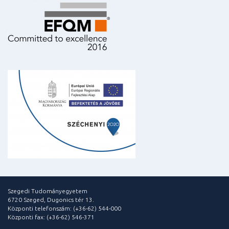
Szegedi Tudományegyetem
6720 Szeged, Dugonics tér 13.
Központi telefonszám: (+36-62) 544-000
Központi fax: (+36-62) 546-371