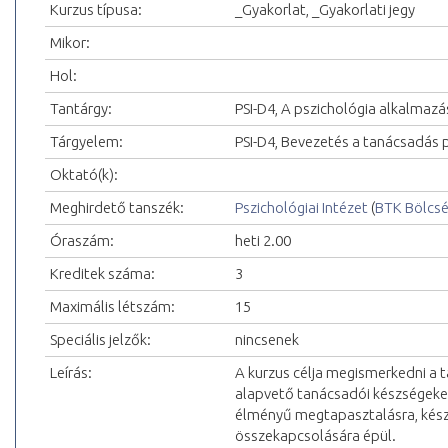
Kurzus típusa:
_Gyakorlat, _Gyakorlati jegy
Mikor:
Hol:
Tantárgy:
PSI-D4, A pszichológia alkalmazá
Tárgyelem:
PSI-D4, Bevezetés a tanácsadás 
Oktató(k):
Meghirdető tanszék:
Pszichológiai Intézet
(
BTK Bölcs
Óraszám:
heti 2.00
Kreditek száma:
3
Maximális létszám:
15
Speciális jelzők:
nincsenek
Leírás:
A kurzus célja megismerkedni a t
alapvető tanácsadói készségeket
élményű megtapasztalásra, készsé
összekapcsolására épül.