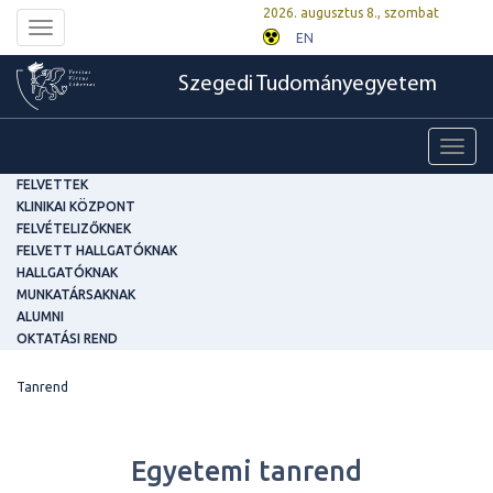
2026. augusztus 8., szombat
Toggle
EN
navigation
Szegedi Tudományegyetem
Toggl
navig
FELVETTEK
KLINIKAI KÖZPONT
FELVÉTELIZŐKNEK
FELVETT HALLGATÓKNAK
HALLGATÓKNAK
MUNKATÁRSAKNAK
ALUMNI
OKTATÁSI REND
Tanrend
Egyetemi tanrend