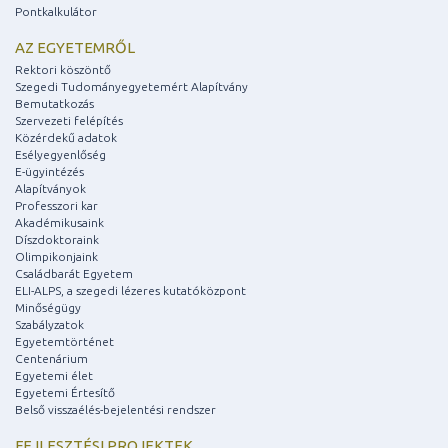
Pontkalkulátor
AZ EGYETEMRŐL
Rektori köszöntő
Szegedi Tudományegyetemért Alapítvány
Bemutatkozás
Szervezeti felépítés
Közérdekű adatok
Esélyegyenlőség
E-ügyintézés
Alapítványok
Professzori kar
Akadémikusaink
Díszdoktoraink
Olimpikonjaink
Családbarát Egyetem
ELI-ALPS, a szegedi lézeres kutatóközpont
Minőségügy
Szabályzatok
Egyetemtörténet
Centenárium
Egyetemi élet
Egyetemi Értesítő
Belső visszaélés-bejelentési rendszer
FEJLESZTÉSI PROJEKTEK