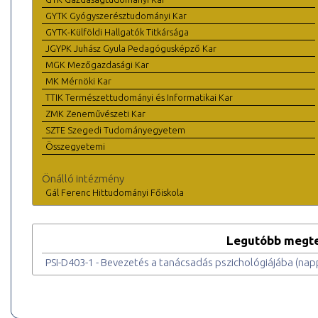
GYTK Gyógyszerésztudományi Kar
GYTK-Külföldi Hallgatók Titkársága
JGYPK Juhász Gyula Pedagógusképző Kar
MGK Mezőgazdasági Kar
MK Mérnöki Kar
TTIK Természettudományi és Informatikai Kar
ZMK Zeneművészeti Kar
SZTE Szegedi Tudományegyetem
Összegyetemi
Önálló intézmény
Gál Ferenc Hittudományi Főiskola
Legutóbb megte
PSI-D403-1 - Bevezetés a tanácsadás pszichológiájába (napp