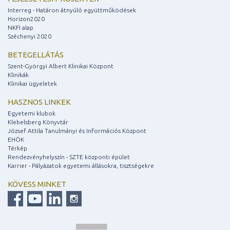
Interreg - Határon átnyúló együttműködések
Horizon2020
NKFI alap
Széchenyi 2020
BETEGELLÁTÁS
Szent-Györgyi Albert Klinikai Központ
Klinikák
Klinikai ügyeletek
HASZNOS LINKEK
Egyetemi klubok
Klebelsberg Könyvtár
József Attila Tanulmányi és Információs Központ
EHÖK
Térkép
Rendezvényhelyszín - SZTE központi épület
Karrier - Pályázatok egyetemi állásokra, tisztségekre
KÖVESS MINKET