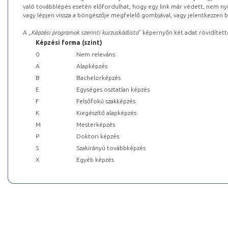
való továbblépés esetén előfordulhat, hogy egy link már védett, nem nyi
vagy lépjen vissza a böngészője megfelelő gombjával, vagy jelentkezzen be
A „
Képzési programok szerinti kurzuskódlista
” képernyőn két adat rövidített
Képzési forma (szint)
0
Nem releváns
A
Alapképzés
B
Bachelorképzés
E
Egységes osztatlan képzés
F
Felsőfokú szakképzés
K
Kiegészítő alapképzés
M
Mesterképzés
P
Doktori képzés
S
Szakirányú továbbképzés
X
Egyéb képzés