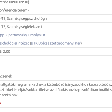
zerda 08:00-09:30}
onferencia terem}
I-T3, Személyiségpszichológia
I-T3, Személyiséglélektan I
pp-Zipernovszky Orsolya Dr.
zichológiai Intézet
(
BTK Bölcsészettudományi Kar
)
ti 2.00
ncsenek
hallgatók megismerkednek a különböző irányzatokhoz kapcsolódó 
sztekkel és eljárásokkal, illetve az előadáshoz kapcsolódóan önálló
ezentálnak.