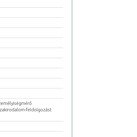
személyiségmérő
 szakirodalom-feldolgozást