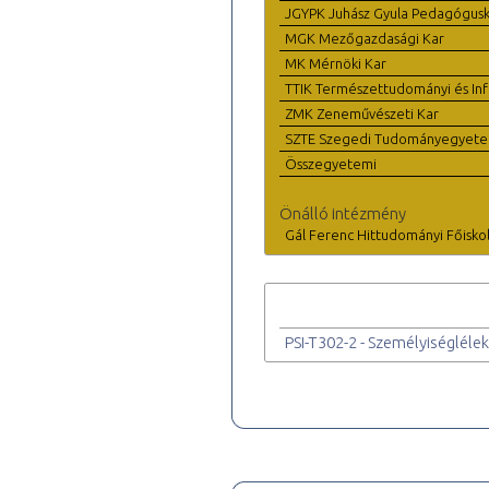
JGYPK Juhász Gyula Pedagógus
MGK Mezőgazdasági Kar
MK Mérnöki Kar
TTIK Természettudományi és Inf
ZMK Zeneművészeti Kar
SZTE Szegedi Tudományegyet
Összegyetemi
Önálló intézmény
Gál Ferenc Hittudományi Főisko
PSI-T302-2 - Személyiséglélek