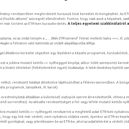
lmányi rendszerében meghirdetett kurzusok közt kereshet és böngészhet. Az ETR
ó frissítés dátuma
” szövegnél ellenőrizheti. Fontos, hogy csak azok a képzések, sza
ben már történt az ETR-ben kurzushirdetés.
A teljes egyetemi szakkínálatról 
sztania, ez az oldal tetején a „
… félév ETR-tanrend
” felirat melletti balra <<<, ill.
gán a feliraton való kattintás az oldalt alapállapotba állítja.
gel általános keresést végezhet egy lépésben a képzési programok, kurzuskódok, 
ozt a jobbra mutató kettős >> nyílheggyel kinyitja, akkor több szempontú keresé
l a kívánt tételeket (feltételenként egyet) kiválasztja. A lekérdezéshez kijelölt s
 nélkül, rendezett listákat áttekintve tájékozódhat a féléves tanrendben. A böng
ési programok, tanszékek, ill. karok).
eredménylistái általában a különböző oszlopok szerint átrendezhetők: ehhez a me
kenő sorrendhez). Az aktuális rendezettséget a fel- vagy lefelé mutató kettős nyí
obbra mutató kettős >> nyílhegyek rendszerint a megfelelő adat ETR-beli nyilváno
, hogy egy link már védett, nem nyilvános oldalra vezet, ilyenkor az ETR-es beje
lelő gombjával, vagy jelentkezzen be az ETR-be, ahol az adatlekérést a védett olda