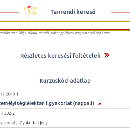
Tanrendi kereső
urzuskód címe, kódja, oktató, tanszék, szak vagy képzési program neve) első betűit.
Részletes keresési feltételek
Kurzuskód-adatlap
17-2018-1
zemélyiséglélektan I.gyakorlat (nappali)
I-T302-2
yakorlat, _Gyakorlati jegy