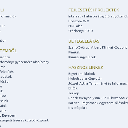
LI
FEJLESZTÉSI PROJEKTEK
információk
Interreg - Határon átnyúló együttmű
Horizon2020
ZTE?
NKFI alap
k
Széchenyi 2020
átor
BETEGELLÁTÁS
Szent-Györgyi Albert Klinikai Központ
ETEMRŐL
Klinikák
szöntő
Klinikai ügyeletek
udományegyetemért Alapítvány
zás
HASZNOS LINKEK
felépítés
Egyetemi klubok
 adatok
Klebelsberg Könyvtár
lőség
József Attila Tanulmányi és Informác
és
EHÖK
ok
Térkép
 kar
Rendezvényhelyszín - SZTE központi é
saink
Karrier - Pályázatok egyetemi állásokr
aink
tisztségekre
aink
át Egyetem
a szegedi lézeres kutatóközpont
y