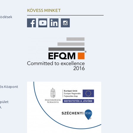
KÖVESS MINKET
ködések
iós Központ
pület
a,