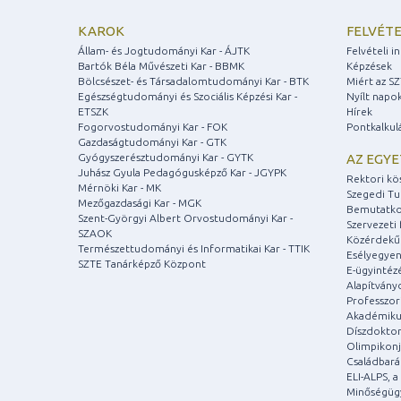
KAROK
FELVÉTE
Állam- és Jogtudományi Kar - ÁJTK
Felvételi 
Bartók Béla Művészeti Kar - BBMK
Képzések
Bölcsészet- és Társadalomtudományi Kar - BTK
Miért az S
Egészségtudományi és Szociális Képzési Kar -
Nyílt napo
ETSZK
Hírek
Fogorvostudományi Kar - FOK
Pontkalkul
Gazdaságtudományi Kar - GTK
Gyógyszerésztudományi Kar - GYTK
AZ EGY
Juhász Gyula Pedagógusképző Kar - JGYPK
Rektori kö
Mérnöki Kar - MK
Szegedi T
Mezőgazdasági Kar - MGK
Bemutatko
Szent-Györgyi Albert Orvostudományi Kar -
Szervezeti 
SZAOK
Közérdekű
Természettudományi és Informatikai Kar - TTIK
Esélyegyen
SZTE Tanárképző Központ
E-ügyintéz
Alapítvány
Professzori
Akadémiku
Díszdoktor
Olimpikonj
Családbar
ELI-ALPS, 
Minőségüg