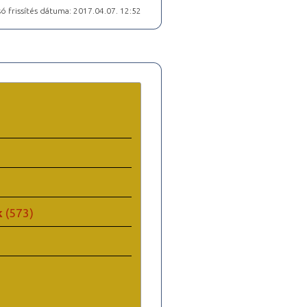
ó frissítés dátuma: 2017.04.07. 12:52
k
(573)