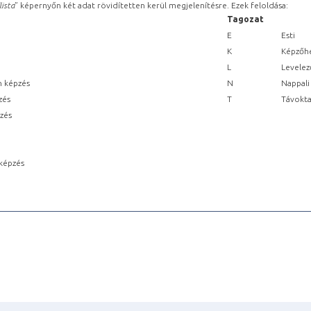
lista
” képernyőn két adat rövidítetten kerül megjelenítésre. Ezek feloldása:
Tagozat
E
Esti
K
Képzőhe
L
Levelez
n képzés
N
Nappali
zés
T
Távokta
pzés
képzés