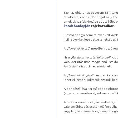
Ezen az oldalon az egyetem ETR tanu
áttöltésre, ennek időpontját az „
Utols
amelyekhez (akikhez) az adott félév
karok honlapján
tájékozódhat.
Először az egyetemi félévet kell kivála
nyílhegyekkel lépegetve lehetséges. Ma
A „
Tanrendi kereső
” mezőbe írt szöveg
Ha a „
Részletes keresési feltételek
” dob
való kattintás után megjelenő listákbó
feltételek
” rész után ellenőrizheti.
A „
Tanrendi böngésző
” részben keresés
lehet elkezdeni (oktatók, szakok, képz
A böngésző és a kereső többoszlopos 
(egyszer az emelkedő, kétszer a csök
A listák sorainak a végén található j
való továbblépés esetén előfordulhat
vagy lépjen vissza a böngészője megfe