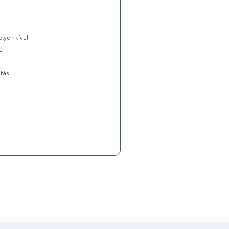
lyen kívüli
ő
tás