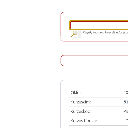
Kérjük, írja be a keresett adat (k
Ciklus:
20
S
Kurzuscím:
Kurzuskód:
PS
Kurzus típusa:
_G