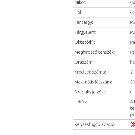
Mikor:
{S
Hol:
{K
Tantárgy:
PS
Tárgyelem:
PS
Oktató(k):
Pa
Meghirdető tanszék:
Ps
Óraszám:
he
Kreditek száma:
2
Maximális létszám:
20
Speciális jelzők:
ni
Leírás:
A 
te
pr
Képzésfüggő adatok: