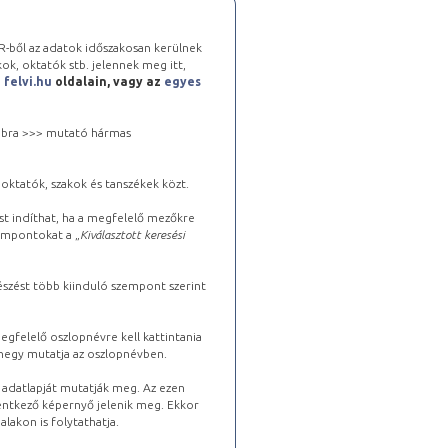
-ből az adatok időszakosan kerülnek
kok, oktatók stb. jelennek meg itt,
a
felvi.hu
oldalain, vagy az
egyes
 jobbra >>> mutató hármas
oktatók, szakok és tanszékek közt.
st indíthat, ha a megfelelő mezőkre
zempontokat a „
Kiválasztott keresési
észést több kiinduló szempont szerint
gfelelő oszlopnévre kell kattintania
lhegy mutatja az oszlopnévben.
s adatlapját mutatják meg. Az ezen
lentkező képernyő jelenik meg. Ekkor
lakon is folytathatja.