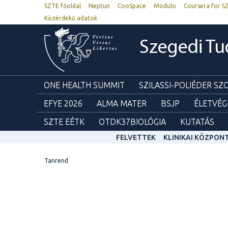
SZTE főoldal
Neptun
CooSpace
Modulo
Coursera for S
Közérdekű adatok
Szegedi T
ONE HEALTH SUMMIT
SZILASSI-POLIÉDER S
EFYE 2026
ALMA MATER
BSJP
ÉLETVÉG
SZTE EÉTK
OTDK37BIOLÓGIA
KUTATÁS
FELVETTEK
KLINIKAI KÖZPON
Tanrend