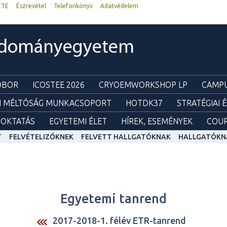
ZTE
Észrevétel
Telefonkönyv
Adatvédelem
udományegyetem
ZOBOR
ICOSTEE 2026
CRYOEMWORKSHOP LP
CAMPU
I MÉLTÓSÁG MUNKACSOPORT
HOTDK37
STRATÉGIAI 
OKTATÁS
EGYETEMI ÉLET
HÍREK, ESEMÉNYEK
COUR
T
FELVÉTELIZŐKNEK
FELVETT HALLGATÓKNAK
HALLGATÓKN
Egyetemi tanrend
2017-2018-1. félév ETR-tanrend