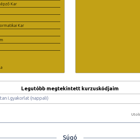
képző Kar
ormatikai Kar
em
la
Legutóbb megtekintett kurzuskódjaim
tan I.gyakorlat (nappali)
Utols
Súgó