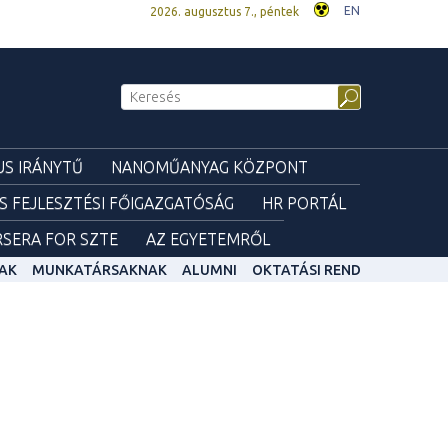
EN
2026. augusztus 7., péntek
S IRÁNYTŰ
NANOMŰANYAG KÖZPONT
ÉS FEJLESZTÉSI FŐIGAZGATÓSÁG
HR PORTÁL
SERA FOR SZTE
AZ EGYETEMRŐL
AK
MUNKATÁRSAKNAK
ALUMNI
OKTATÁSI REND