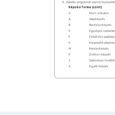
A „
Képzési programok szerinti kurzuskód
Képzési forma (szint)
0
Nem releváns
A
Alapképzés
B
Bachelorképzés
E
Egységes osztatla
F
Felsőfokú szakkép
K
Kiegészítő alapké
M
Mesterképzés
P
Doktori képzés
S
Szakirányú tovább
X
Egyéb képzés