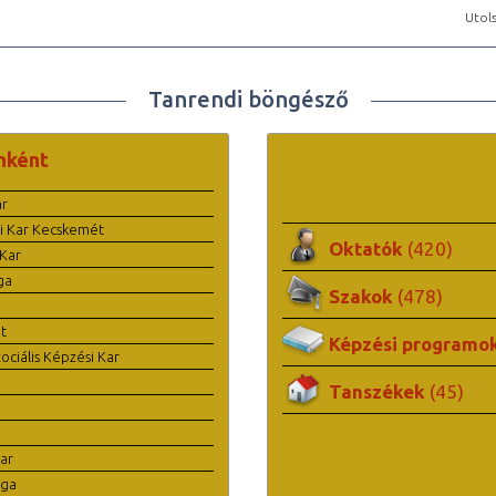
Utols
Tanrendi böngésző
nként
ar
i Kar Kecskemét
Oktatók
(420)
Kar
ga
Szakok
(478)
t
Képzési programo
ciális Képzési Kar
Tanszékek
(45)
ar
ága