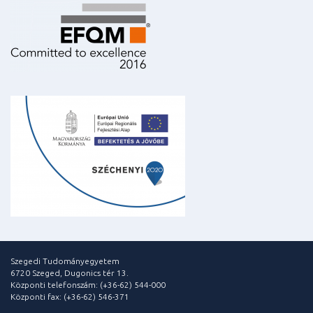
Szegedi Tudományegyetem
6720 Szeged, Dugonics tér 13.
Központi telefonszám: (+36-62) 544-000
Központi fax: (+36-62) 546-371