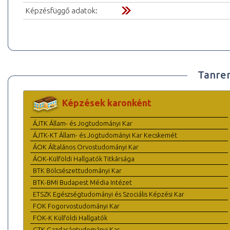
Képzésfüggő adatok:
Tanre
Képzések karonként
ÁJTK Állam- és Jogtudományi Kar
ÁJTK-KT Állam- és Jogtudományi Kar Kecskemét
ÁOK Általános Orvostudományi Kar
ÁOK-Külföldi Hallgatók Titkársága
BTK Bölcsészettudományi Kar
BTK-BMI Budapest Média Intézet
ETSZK Egészségtudományi és Szociális Képzési Kar
FOK Fogorvostudományi Kar
FOK-K Külföldi Hallgatók
GTK Gazdaságtudományi Kar