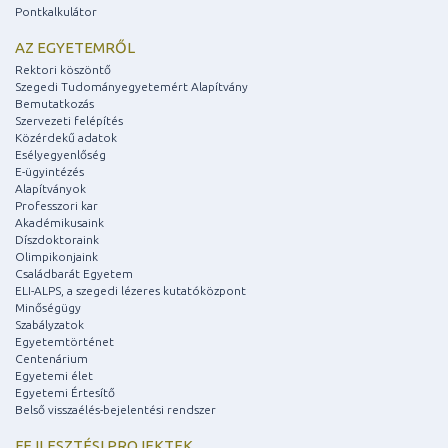
Pontkalkulátor
AZ EGYETEMRŐL
Rektori köszöntő
Szegedi Tudományegyetemért Alapítvány
Bemutatkozás
Szervezeti felépítés
Közérdekű adatok
Esélyegyenlőség
E-ügyintézés
Alapítványok
Professzori kar
Akadémikusaink
Díszdoktoraink
Olimpikonjaink
Családbarát Egyetem
ELI-ALPS, a szegedi lézeres kutatóközpont
Minőségügy
Szabályzatok
Egyetemtörténet
Centenárium
Egyetemi élet
Egyetemi Értesítő
Belső visszaélés-bejelentési rendszer
FEJLESZTÉSI PROJEKTEK