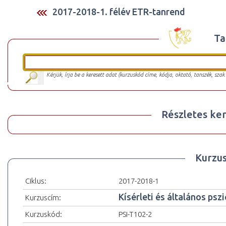
2017-2018-1. félév ETR-tanrend
Ta
Kérjük, írja be a keresett adat (kurzuskód címe, kódja, oktató, tanszék, szak
Részletes ker
Kurzu
Ciklus:
2017-2018-1
Kísérleti és általános pszi
Kurzuscím:
Kurzuskód:
PSI-T102-2