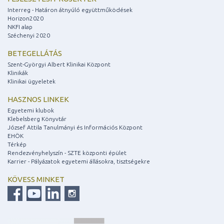
Interreg - Határon átnyúló együttműködések
Horizon2020
NKFI alap
Széchenyi 2020
BETEGELLÁTÁS
Szent-Györgyi Albert Klinikai Központ
Klinikák
Klinikai ügyeletek
HASZNOS LINKEK
Egyetemi klubok
Klebelsberg Könyvtár
József Attila Tanulmányi és Információs Központ
EHÖK
Térkép
Rendezvényhelyszín - SZTE központi épület
Karrier - Pályázatok egyetemi állásokra, tisztségekre
KÖVESS MINKET