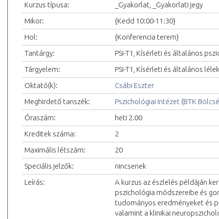
Kurzus típusa:
_Gyakorlat, _Gyakorlati jegy
Mikor:
{Kedd 10:00-11:30}
Hol:
{Konferencia terem}
Tantárgy:
PSI-T1, Kísérleti és általános psz
Tárgyelem:
PSI-T1, Kísérleti és általános lélek
Oktató(k):
Csábi Eszter
Meghirdető tanszék:
Pszichológiai Intézet
(
BTK Bölcs
Óraszám:
heti 2.00
Kreditek száma:
2
Maximális létszám:
20
Speciális jelzők:
nincsenek
Leírás:
A kurzus az észlelés példáján ker
pszichológia módszereibe és go
tudományos eredményeket és pro
valamint a klinikai neuropszicho