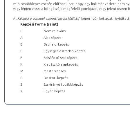
való továbblépés esetén előfordulhat, hogy egy link már védett, nem nyi
vagy lépjen vissza a böngészője megfelelő gombjával, vagy jelentkezzen be
A „
Képzési programok szerinti kurzuskódlista
” képernyőn két adat rövidített
Képzési forma (szint)
0
Nem releváns
A
Alapképzés
B
Bachelorképzés
E
Egységes osztatlan képzés
F
Felsőfokú szakképzés
K
Kiegészítő alapképzés
M
Mesterképzés
P
Doktori képzés
S
Szakirányú továbbképzés
X
Egyéb képzés