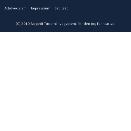
Adatvédelem
Impresszum
Segítség
(C) 2010 Szegedi Tudományegyetem. Minden jog fenntartva.