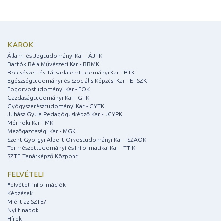
KAROK
Állam- és Jogtudományi Kar - ÁJTK
Bartók Béla Művészeti Kar - BBMK
Bölcsészet- és Társadalomtudományi Kar - BTK
Egészségtudományi és Szociális Képzési Kar - ETSZK
Fogorvostudományi Kar - FOK
Gazdaságtudományi Kar - GTK
Gyógyszerésztudományi Kar - GYTK
Juhász Gyula Pedagógusképző Kar - JGYPK
Mérnöki Kar - MK
Mezőgazdasági Kar - MGK
Szent-Györgyi Albert Orvostudományi Kar - SZAOK
Természettudományi és Informatikai Kar - TTIK
SZTE Tanárképző Központ
FELVÉTELI
Felvételi információk
Képzések
Miért az SZTE?
Nyílt napok
Hírek