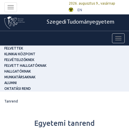
2026. augusztus 9., vasárnap
Toggle
EN
navigation
Szegedi Tudományegyetem
Toggl
navig
FELVETTEK
KLINIKAI KÖZPONT
FELVÉTELIZŐKNEK
FELVETT HALLGATÓKNAK
HALLGATÓKNAK
MUNKATÁRSAKNAK
ALUMNI
OKTATÁSI REND
Tanrend
Egyetemi tanrend