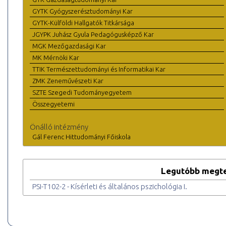
GYTK Gyógyszerésztudományi Kar
GYTK-Külföldi Hallgatók Titkársága
JGYPK Juhász Gyula Pedagógusképző Kar
MGK Mezőgazdasági Kar
MK Mérnöki Kar
TTIK Természettudományi és Informatikai Kar
ZMK Zeneművészeti Kar
SZTE Szegedi Tudományegyetem
Összegyetemi
Önálló intézmény
Gál Ferenc Hittudományi Főiskola
Legutóbb megte
PSI-T102-2 - Kísérleti és általános pszichológia I.