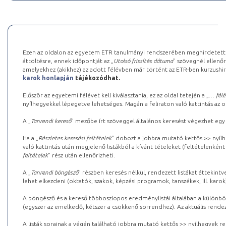
Ezen az oldalon az egyetem ETR tanulmányi rendszerében meghirdetett k
áttöltésre, ennek időpontját az „
Utolsó frissítés dátuma
” szövegnél ellenőr
amelyekhez (akikhez) az adott félévben már történt az ETR-ben kurzushi
karok honlapján
tájékozódhat.
Először az egyetemi félévet kell kiválasztania, ez az oldal tetején a „
… félé
nyílhegyekkel lépegetve lehetséges. Magán a feliraton való kattintás az old
A „
Tanrendi kereső
” mezőbe írt szöveggel általános keresést végezhet egy
Ha a „
Részletes keresési feltételek
” dobozt a jobbra mutató kettős >> nyílh
való kattintás után megjelenő listákból a kívánt tételeket (feltételenként
feltételek
” rész után ellenőrizheti.
A „
Tanrendi böngésző
” részben keresés nélkül, rendezett listákat áttekin
lehet elkezdeni (oktatók, szakok, képzési programok, tanszékek, ill. karok
A böngésző és a kereső többoszlopos eredménylistái általában a különböz
(egyszer az emelkedő, kétszer a csökkenő sorrendhez). Az aktuális rendez
A listák sorainak a végén található jobbra mutató kettős >> nyílhegyek r