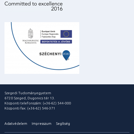
Szegedi Tudományegyetem
6720 Szeged, Dugonics tér 13.
Központi telefonszám: (+36-62) 544-000
Központi fax: (+36-62) 546-371
Adatvédelem
Impresszum
Segítség