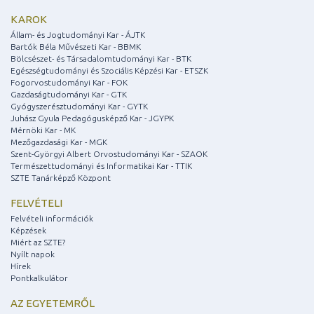
KAROK
Állam- és Jogtudományi Kar - ÁJTK
Bartók Béla Művészeti Kar - BBMK
Bölcsészet- és Társadalomtudományi Kar - BTK
Egészségtudományi és Szociális Képzési Kar - ETSZK
Fogorvostudományi Kar - FOK
Gazdaságtudományi Kar - GTK
Gyógyszerésztudományi Kar - GYTK
Juhász Gyula Pedagógusképző Kar - JGYPK
Mérnöki Kar - MK
Mezőgazdasági Kar - MGK
Szent-Györgyi Albert Orvostudományi Kar - SZAOK
Természettudományi és Informatikai Kar - TTIK
SZTE Tanárképző Központ
FELVÉTELI
Felvételi információk
Képzések
Miért az SZTE?
Nyílt napok
Hírek
Pontkalkulátor
AZ EGYETEMRŐL