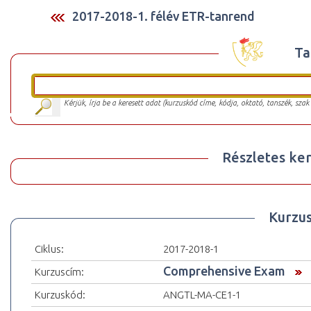
2017-2018-1. félév ETR-tanrend
Ta
Kérjük, írja be a keresett adat (kurzuskód címe, kódja, oktató, tanszék, szak
Részletes ker
Kurzu
Ciklus:
2017-2018-1
Comprehensive Exam
Kurzuscím:
Kurzuskód:
ANGTL-MA-CE1-1