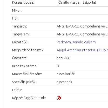
Kurzus típusa:
_Önálló vizsga, _Szigorlat
Mikor:
Hol:
Tantárgy:
ANGTL-MA-CE, Comprehensive 
Tárgyelem:
ANGTL-MA-CE, Comprehensive 
Oktató(k):
Peckham Donald William
Meghirdető tanszék:
Angol-Amerikai Intézet
(
BTK Böl
Óraszám:
heti 2.00
Kreditek száma:
0
Maximális létszám:
nincs korlát
Speciális jelzők:
nincsenek
Leírás:
Képzésfüggő adatok: