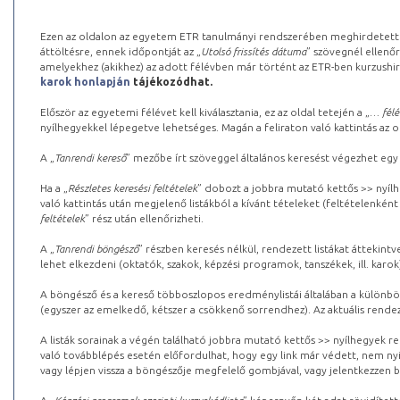
Ezen az oldalon az egyetem ETR tanulmányi rendszerében meghirdetett k
áttöltésre, ennek időpontját az „
Utolsó frissítés dátuma
” szövegnél ellenőr
amelyekhez (akikhez) az adott félévben már történt az ETR-ben kurzushi
karok honlapján
tájékozódhat.
Először az egyetemi félévet kell kiválasztania, ez az oldal tetején a „
… félé
nyílhegyekkel lépegetve lehetséges. Magán a feliraton való kattintás az old
A „
Tanrendi kereső
” mezőbe írt szöveggel általános keresést végezhet egy
Ha a „
Részletes keresési feltételek
” dobozt a jobbra mutató kettős >> nyílh
való kattintás után megjelenő listákból a kívánt tételeket (feltételenként
feltételek
” rész után ellenőrizheti.
A „
Tanrendi böngésző
” részben keresés nélkül, rendezett listákat áttekin
lehet elkezdeni (oktatók, szakok, képzési programok, tanszékek, ill. karok
A böngésző és a kereső többoszlopos eredménylistái általában a különböz
(egyszer az emelkedő, kétszer a csökkenő sorrendhez). Az aktuális rendez
A listák sorainak a végén található jobbra mutató kettős >> nyílhegyek r
való továbblépés esetén előfordulhat, hogy egy link már védett, nem nyi
vagy lépjen vissza a böngészője megfelelő gombjával, vagy jelentkezzen be