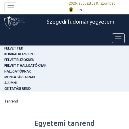
2026. augusztus 8., szombat
Toggle
EN
navigation
Szegedi Tudományegyetem
Toggl
navig
FELVETTEK
KLINIKAI KÖZPONT
FELVÉTELIZŐKNEK
FELVETT HALLGATÓKNAK
HALLGATÓKNAK
MUNKATÁRSAKNAK
ALUMNI
OKTATÁSI REND
Tanrend
Egyetemi tanrend