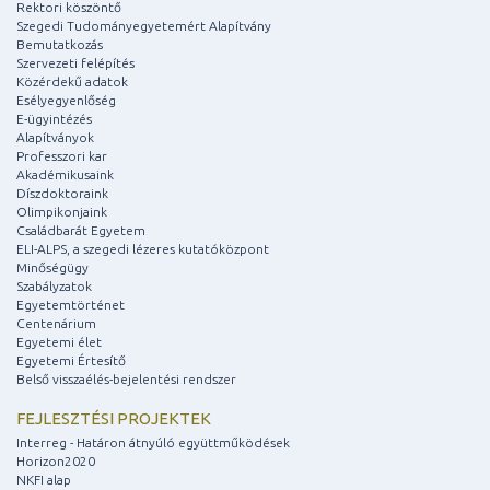
Rektori köszöntő
Szegedi Tudományegyetemért Alapítvány
Bemutatkozás
Szervezeti felépítés
Közérdekű adatok
Esélyegyenlőség
E-ügyintézés
Alapítványok
Professzori kar
Akadémikusaink
Díszdoktoraink
Olimpikonjaink
Családbarát Egyetem
ELI-ALPS, a szegedi lézeres kutatóközpont
Minőségügy
Szabályzatok
Egyetemtörténet
Centenárium
Egyetemi élet
Egyetemi Értesítő
Belső visszaélés-bejelentési rendszer
FEJLESZTÉSI PROJEKTEK
Interreg - Határon átnyúló együttműködések
Horizon2020
NKFI alap