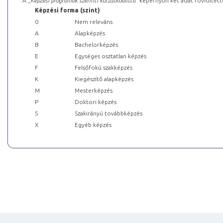
A „
Képzési programok szerinti kurzuskódlista
” képernyőn két adat rövidített
Képzési forma (szint)
0
Nem releváns
A
Alapképzés
B
Bachelorképzés
E
Egységes osztatlan képzés
F
Felsőfokú szakképzés
K
Kiegészítő alapképzés
M
Mesterképzés
P
Doktori képzés
S
Szakirányú továbbképzés
X
Egyéb képzés