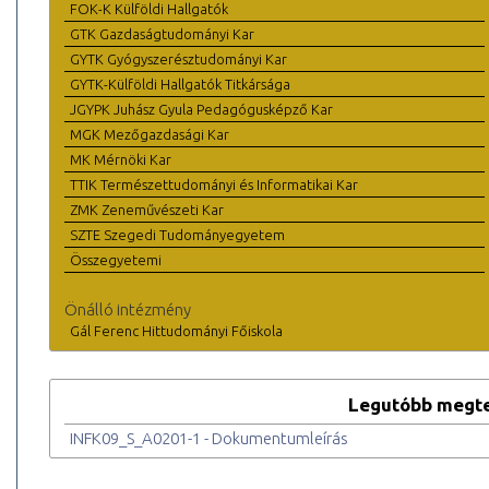
FOK-K Külföldi Hallgatók
GTK Gazdaságtudományi Kar
GYTK Gyógyszerésztudományi Kar
GYTK-Külföldi Hallgatók Titkársága
JGYPK Juhász Gyula Pedagógusképző Kar
MGK Mezőgazdasági Kar
MK Mérnöki Kar
TTIK Természettudományi és Informatikai Kar
ZMK Zeneművészeti Kar
SZTE Szegedi Tudományegyetem
Összegyetemi
Önálló intézmény
Gál Ferenc Hittudományi Főiskola
Legutóbb megte
INFK09_S_A0201-1 - Dokumentumleírás