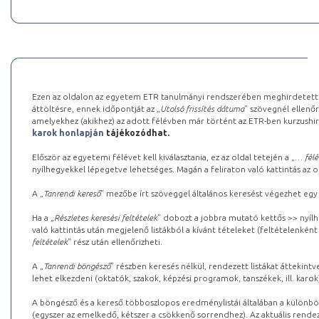
Ezen az oldalon az egyetem ETR tanulmányi rendszerében meghirdetett k
áttöltésre, ennek időpontját az „
Utolsó frissítés dátuma
” szövegnél ellenőr
amelyekhez (akikhez) az adott félévben már történt az ETR-ben kurzushi
karok honlapján
tájékozódhat.
Először az egyetemi félévet kell kiválasztania, ez az oldal tetején a „
… félé
nyílhegyekkel lépegetve lehetséges. Magán a feliraton való kattintás az old
A „
Tanrendi kereső
” mezőbe írt szöveggel általános keresést végezhet egy
Ha a „
Részletes keresési feltételek
” dobozt a jobbra mutató kettős >> nyílh
való kattintás után megjelenő listákból a kívánt tételeket (feltételenként
feltételek
” rész után ellenőrizheti.
A „
Tanrendi böngésző
” részben keresés nélkül, rendezett listákat áttekin
lehet elkezdeni (oktatók, szakok, képzési programok, tanszékek, ill. karok
A böngésző és a kereső többoszlopos eredménylistái általában a különböz
(egyszer az emelkedő, kétszer a csökkenő sorrendhez). Az aktuális rendez