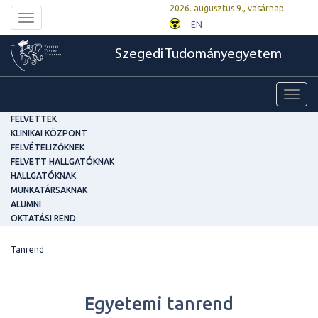
2026. augusztus 9., vasárnap
Toggle
EN
navigation
Szegedi Tudományegyetem
Toggl
navig
FELVETTEK
KLINIKAI KÖZPONT
FELVÉTELIZŐKNEK
FELVETT HALLGATÓKNAK
HALLGATÓKNAK
MUNKATÁRSAKNAK
ALUMNI
OKTATÁSI REND
Tanrend
Egyetemi tanrend