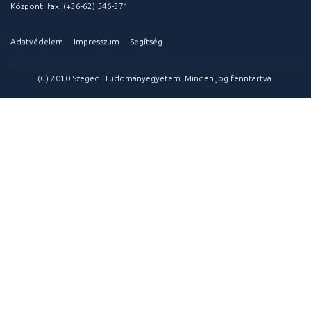
Központi fax: (+36-62) 546-371
Adatvédelem
Impresszum
Segítség
(C) 2010 Szegedi Tudományegyetem. Minden jog fenntartva.