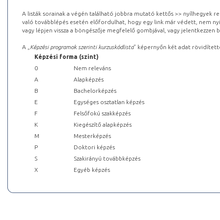
A listák sorainak a végén található jobbra mutató kettős >> nyílhegyek r
való továbblépés esetén előfordulhat, hogy egy link már védett, nem nyi
vagy lépjen vissza a böngészője megfelelő gombjával, vagy jelentkezzen be
A „
Képzési programok szerinti kurzuskódlista
” képernyőn két adat rövidített
Képzési forma (szint)
0
Nem releváns
A
Alapképzés
B
Bachelorképzés
E
Egységes osztatlan képzés
F
Felsőfokú szakképzés
K
Kiegészítő alapképzés
M
Mesterképzés
P
Doktori képzés
S
Szakirányú továbbképzés
X
Egyéb képzés