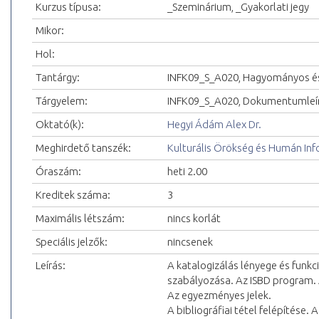
Kurzus típusa:
_Szeminárium, _Gyakorlati jegy
Mikor:
Hol:
Tantárgy:
INFK09_S_A020, Hagyományos é
Tárgyelem:
INFK09_S_A020, Dokumentumleí
Oktató(k):
Hegyi Ádám Alex Dr.
Meghirdető tanszék:
Kulturális Örökség és Humán In
Óraszám:
heti 2.00
Kreditek száma:
3
Maximális létszám:
nincs korlát
Speciális jelzők:
nincsenek
Leírás:
A katalogizálás lényege és funkci
szabályozása. Az ISBD program. A 
Az egyezményes jelek.
A bibliográfiai tétel felépítése. 