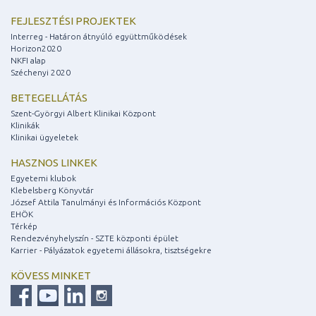
FEJLESZTÉSI PROJEKTEK
Interreg - Határon átnyúló együttműködések
Horizon2020
NKFI alap
Széchenyi 2020
BETEGELLÁTÁS
Szent-Györgyi Albert Klinikai Központ
Klinikák
Klinikai ügyeletek
HASZNOS LINKEK
Egyetemi klubok
Klebelsberg Könyvtár
József Attila Tanulmányi és Információs Központ
EHÖK
Térkép
Rendezvényhelyszín - SZTE központi épület
Karrier - Pályázatok egyetemi állásokra, tisztségekre
KÖVESS MINKET