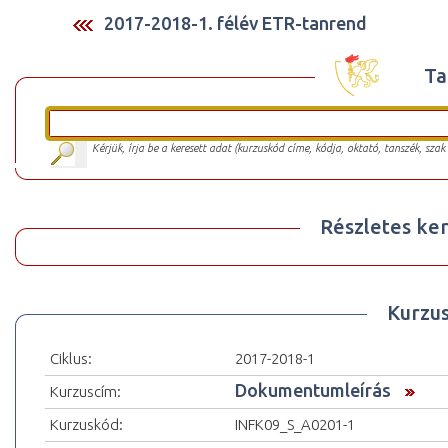
2017-2018-1. félév ETR-tanrend
Ta
Kérjük, írja be a keresett adat (kurzuskód címe, kódja, oktató, tanszék, szak
Részletes ker
Kurzu
Ciklus:
2017-2018-1
Dokumentumleírás
Kurzuscím:
Kurzuskód:
INFK09_S_A0201-1