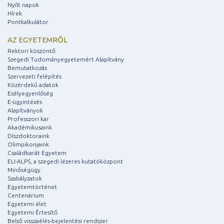
Nyílt napok
Hírek
Pontkalkulátor
AZ EGYETEMRŐL
Rektori köszöntő
Szegedi Tudományegyetemért Alapítvány
Bemutatkozás
Szervezeti felépítés
Közérdekű adatok
Esélyegyenlőség
E-ügyintézés
Alapítványok
Professzori kar
Akadémikusaink
Díszdoktoraink
Olimpikonjaink
Családbarát Egyetem
ELI-ALPS, a szegedi lézeres kutatóközpont
Minőségügy
Szabályzatok
Egyetemtörténet
Centenárium
Egyetemi élet
Egyetemi Értesítő
Belső visszaélés-bejelentési rendszer