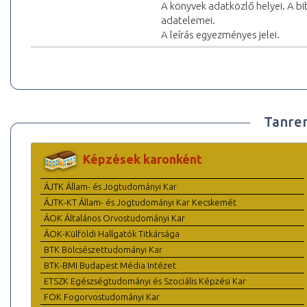
A könyvek adatközlő helyei. A bib
adatelemei.
A leírás egyezményes jelei.
Tanre
Képzések karonként
ÁJTK Állam- és Jogtudományi Kar
ÁJTK-KT Állam- és Jogtudományi Kar Kecskemét
ÁOK Általános Orvostudományi Kar
ÁOK-Külföldi Hallgatók Titkársága
BTK Bölcsészettudományi Kar
BTK-BMI Budapest Média Intézet
ETSZK Egészségtudományi és Szociális Képzési Kar
FOK Fogorvostudományi Kar