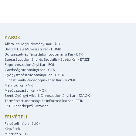
KAROK
Állam- és Jogtudományi Kar - ÁJTK
Bartók Béla Művészeti Kar - BBMK
Bölcsészet- és Társadalomtudományi Kar - BTK
Egészségtudományi és Szociális Képzési Kar - ETSZK
Fogorvostudományi Kar - FOK
Gazdaságtudományi Kar - GTK
Gyógyszerésztudományi Kar - GYTK
Juhász Gyula Pedagógusképző Kar - JGYPK
Mérnöki Kar - MK
Mezőgazdasági Kar - MGK
Szent-Györgyi Albert Orvostudományi Kar - SZAOK
Természettudományi és Informatikai Kar - TTIK
SZTE Tanárképző Központ
FELVÉTELI
Felvételi információk
Képzések
Miért az SZTE?