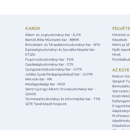
KAROK
FELVÉTE
Állam- és Jogtudományi Kar - ÁJTK
Felvételi 
Bartók Béla Művészeti Kar - BBMK
Képzések
Bölcsészet- és Társadalomtudományi Kar - BTK
Miért az S
Egészségtudományi és Szociális Képzési Kar -
Nyílt napo
ETSZK
Hírek
Fogorvostudományi Kar - FOK
Pontkalkul
Gazdaságtudományi Kar - GTK
Gyógyszerésztudományi Kar - GYTK
AZ EGY
Juhász Gyula Pedagógusképző Kar - JGYPK
Rektori kö
Mérnöki Kar - MK
Szegedi T
Mezőgazdasági Kar - MGK
Bemutatko
Szent-Györgyi Albert Orvostudományi Kar -
Szervezeti 
SZAOK
Közérdekű
Természettudományi és Informatikai Kar - TTIK
Esélyegyen
SZTE Tanárképző Központ
E-ügyintéz
Alapítvány
Professzori
Akadémiku
Díszdoktor