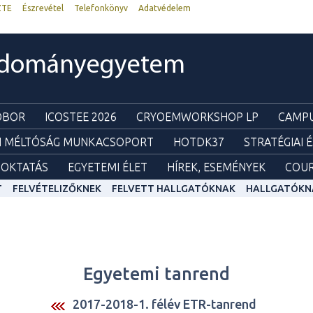
ZTE
Észrevétel
Telefonkönyv
Adatvédelem
udományegyetem
ZOBOR
ICOSTEE 2026
CRYOEMWORKSHOP LP
CAMPU
I MÉLTÓSÁG MUNKACSOPORT
HOTDK37
STRATÉGIAI 
OKTATÁS
EGYETEMI ÉLET
HÍREK, ESEMÉNYEK
COUR
T
FELVÉTELIZŐKNEK
FELVETT HALLGATÓKNAK
HALLGATÓKN
Egyetemi tanrend
2017-2018-1. félév ETR-tanrend