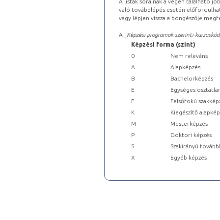
A listák sorainak a végén található j
való továbblépés esetén előfordulhat
vagy lépjen vissza a böngészője megfe
A „
Képzési programok szerinti kurzuskód
Képzési forma (szint)
0
Nem releváns
A
Alapképzés
B
Bachelorképzés
E
Egységes osztatla
F
Felsőfokú szakkép
K
Kiegészítő alapké
M
Mesterképzés
P
Doktori képzés
S
Szakirányú tovább
X
Egyéb képzés