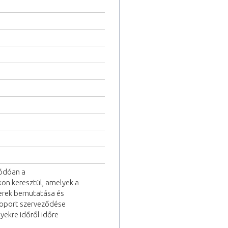
lódóan a
kon keresztül, amelyek a
zerek bemutatása és
csoport szerveződése
ekre időről időre