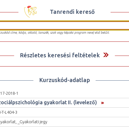
Tanrendi kereső
urzuskód címe, kódja, oktató, tanszék, szak vagy képzési program neve) első betűit.
Részletes keresési feltételek
Kurzuskód-adatlap
17-2018-1
zociálpszichológia gyakorlat II. (levelező)
I-T-L404-3
yakorlat, _Gyakorlati jegy