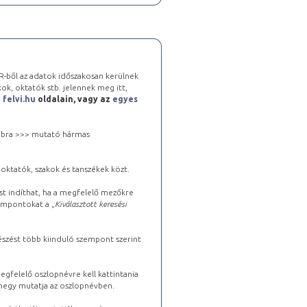
-ből az adatok időszakosan kerülnek
kok, oktatók stb. jelennek meg itt,
a
felvi.hu
oldalain, vagy az
egyes
 jobbra >>> mutató hármas
oktatók, szakok és tanszékek közt.
st indíthat, ha a megfelelő mezőkre
zempontokat a „
Kiválasztott keresési
észést több kiinduló szempont szerint
gfelelő oszlopnévre kell kattintania
lhegy mutatja az oszlopnévben.