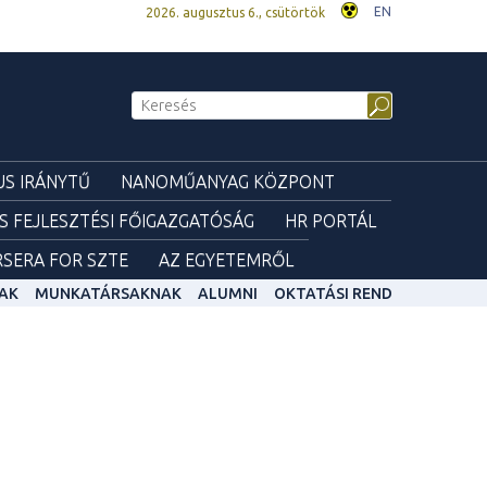
EN
2026. augusztus 6., csütörtök
S IRÁNYTŰ
NANOMŰANYAG KÖZPONT
ÉS FEJLESZTÉSI FŐIGAZGATÓSÁG
HR PORTÁL
SERA FOR SZTE
AZ EGYETEMRŐL
AK
MUNKATÁRSAKNAK
ALUMNI
OKTATÁSI REND