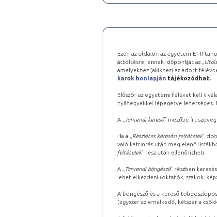
Ezen az oldalon az egyetem ETR tanu
áttöltésre, ennek időpontját az „
Utols
amelyekhez (akikhez) az adott félév
karok honlapján
tájékozódhat.
Először az egyetemi félévet kell kivála
nyílhegyekkel lépegetve lehetséges. Ma
A „
Tanrendi kereső
” mezőbe írt szöveg
Ha a „
Részletes keresési feltételek
” dob
való kattintás után megjelenő listákbó
feltételek
” rész után ellenőrizheti.
A „
Tanrendi böngésző
” részben keresés
lehet elkezdeni (oktatók, szakok, képz
A böngésző és a kereső többoszlopos 
(egyszer az emelkedő, kétszer a csök