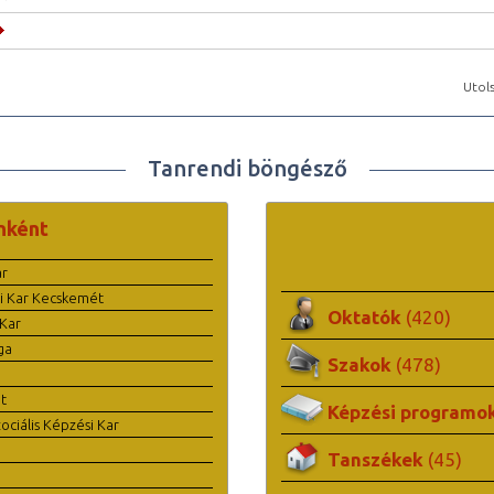
Utols
Tanrendi böngésző
nként
ar
i Kar Kecskemét
Oktatók
(420)
Kar
ga
Szakok
(478)
t
Képzési programo
ciális Képzési Kar
Tanszékek
(45)