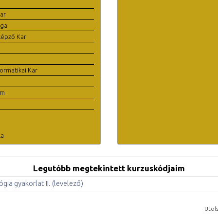
ar
ága
képző Kar
ormatikai Kar
em
la
Legutóbb megtekintett kurzuskódjaim
ógia gyakorlat II. (levelező)
Utols