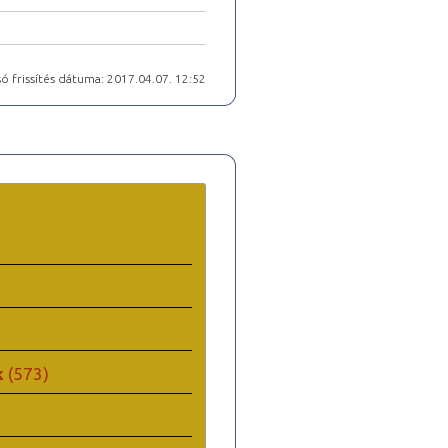
ó frissítés dátuma: 2017.04.07. 12:52
k
(573)