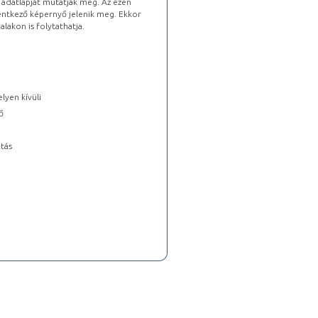
s adatlapját mutatják meg. Az ezen
lentkező képernyő jelenik meg. Ekkor
lakon is folytathatja.
lyen kívüli
ő
tás