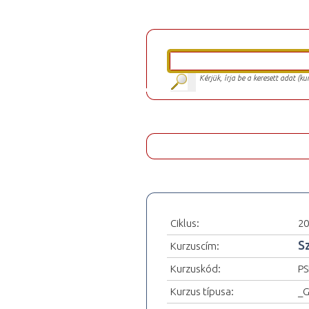
Kérjük, írja be a keresett adat (k
Ciklus:
20
S
Kurzuscím:
Kurzuskód:
PS
Kurzus típusa:
_G