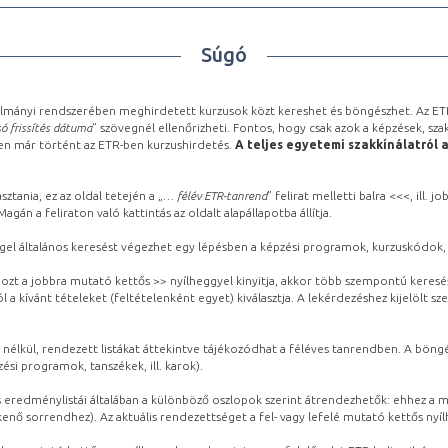
Súgó
lmányi rendszerében meghirdetett kurzusok közt kereshet és böngészhet. Az ETR
ó frissítés dátuma
” szövegnél ellenőrizheti. Fontos, hogy csak azok a képzések, sza
ben már történt az ETR-ben kurzushirdetés.
A teljes egyetemi szakkínálatról 
sztania, ez az oldal tetején a „
… félév ETR-tanrend
” felirat melletti balra <<<, ill.
gán a feliraton való kattintás az oldalt alapállapotba állítja.
gel általános keresést végezhet egy lépésben a képzési programok, kurzuskódok, 
ozt a jobbra mutató kettős >> nyílheggyel kinyitja, akkor több szempontú keresé
l a kívánt tételeket (feltételenként egyet) kiválasztja. A lekérdezéshez kijelölt s
 nélkül, rendezett listákat áttekintve tájékozódhat a féléves tanrendben. A böng
ési programok, tanszékek, ill. karok).
eredménylistái általában a különböző oszlopok szerint átrendezhetők: ehhez a me
kenő sorrendhez). Az aktuális rendezettséget a fel- vagy lefelé mutató kettős nyí