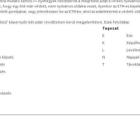
obbra mutató kettős >> nyílhegyek rendszerint a megfelelő adat ETR-beli nyilváno
, hogy egy link már védett, nem nyilvános oldalra vezet, ilyenkor az ETR-es beje
lelő gombjával, vagy jelentkezzen be az ETR-be, ahol az adatlekérést a védett olda
lista
” képernyőn két adat rövidítetten kerül megjelenítésre. Ezek feloldása:
Tagozat
E
Esti
K
Képzőhe
L
Levelez
n képzés
N
Nappali
zés
T
Távokta
pzés
képzés