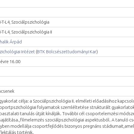
I-T-L4, Szociálpszichológia
I-T-L4, Szociálpszichológia II
halik Árpád
zichológiai Intézet
(
BTK Bölcsészettudományi Kar
)
lévre 16.00
ncsenek
gyakorlat célja: a Szociálpszichológia II. elméleti előadásihoz kapcso
oportpszichológiai folyamatok szemléltetése strukturált gyakorlato
pasztalati tanulás útját kínálják. További cél csoportelemzési móds
sajátítása.,filmelemzés szociálpszichológiai aspektusból. A tanuló 
yben modellálja csoportfejlődés bizonyos pregnáns stádiumait,amely
flektálás történik.