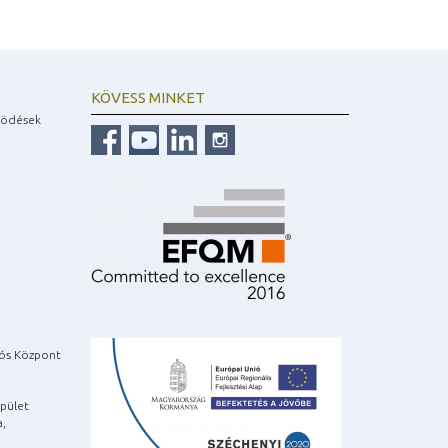
KÖVESS MINKET
ködések
iós Központ
pület
a,