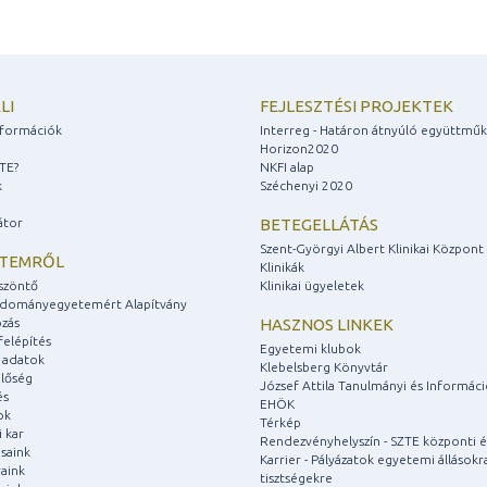
LI
FEJLESZTÉSI PROJEKTEK
információk
Interreg - Határon átnyúló együttmű
Horizon2020
ZTE?
NKFI alap
k
Széchenyi 2020
átor
BETEGELLÁTÁS
Szent-Györgyi Albert Klinikai Központ
ETEMRŐL
Klinikák
szöntő
Klinikai ügyeletek
udományegyetemért Alapítvány
zás
HASZNOS LINKEK
felépítés
Egyetemi klubok
 adatok
Klebelsberg Könyvtár
lőség
József Attila Tanulmányi és Informác
és
EHÖK
ok
Térkép
 kar
Rendezvényhelyszín - SZTE központi é
saink
Karrier - Pályázatok egyetemi állásokr
aink
tisztségekre