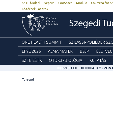
SZTE főoldal
Neptun
CooSpace
Modulo
Coursera for S
Közérdekű adatok
Szegedi T
ONE HEALTH SUMMIT
SZILASSI-POLIÉDER S
EFYE 2026
ALMA MATER
BSJP
ÉLETVÉG
SZTE EÉTK
OTDK37BIOLÓGIA
KUTATÁS
FELVETTEK
KLINIKAI KÖZPON
Tanrend