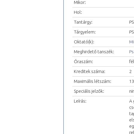
Mikor:
Hol:
Tantárgy:
PS
Tárgyelem:
PS
Oktató(k):
Mi
Meghirdető tanszék:
Ps
Óraszám:
fé
Kreditek száma:
2
Maximális létszám:
13
Speciális jelzők:
ni
Leírás:
A 
cs
ta
el
eg
re