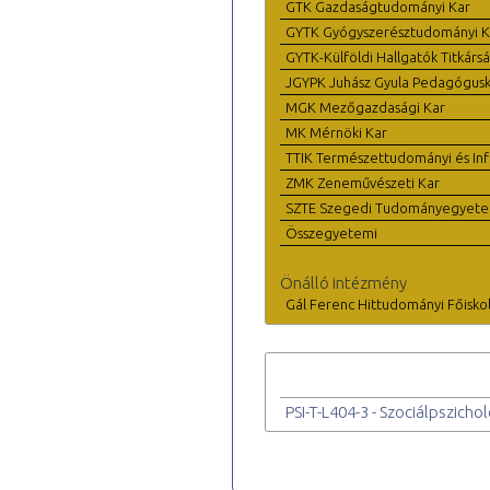
GTK Gazdaságtudományi Kar
GYTK Gyógyszerésztudományi K
GYTK-Külföldi Hallgatók Titkárs
JGYPK Juhász Gyula Pedagógus
MGK Mezőgazdasági Kar
MK Mérnöki Kar
TTIK Természettudományi és Inf
ZMK Zeneművészeti Kar
SZTE Szegedi Tudományegyet
Összegyetemi
Önálló intézmény
Gál Ferenc Hittudományi Főisko
PSI-T-L404-3 - Szociálpszichol