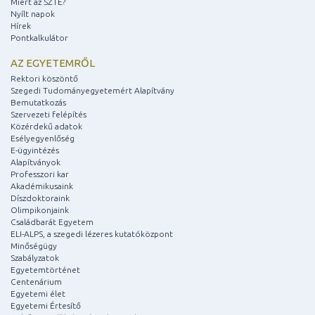
Miért az SZTE?
Nyílt napok
Hírek
Pontkalkulátor
AZ EGYETEMRŐL
Rektori köszöntő
Szegedi Tudományegyetemért Alapítvány
Bemutatkozás
Szervezeti felépítés
Közérdekű adatok
Esélyegyenlőség
E-ügyintézés
Alapítványok
Professzori kar
Akadémikusaink
Díszdoktoraink
Olimpikonjaink
Családbarát Egyetem
ELI-ALPS, a szegedi lézeres kutatóközpont
Minőségügy
Szabályzatok
Egyetemtörténet
Centenárium
Egyetemi élet
Egyetemi Értesítő