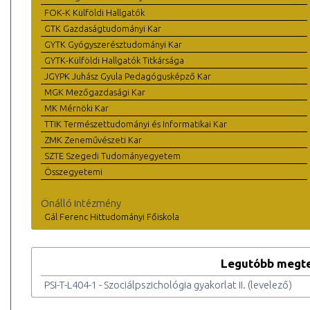
FOK-K Külföldi Hallgatók
GTK Gazdaságtudományi Kar
GYTK Gyógyszerésztudományi Kar
GYTK-Külföldi Hallgatók Titkársága
JGYPK Juhász Gyula Pedagógusképző Kar
MGK Mezőgazdasági Kar
MK Mérnöki Kar
TTIK Természettudományi és Informatikai Kar
ZMK Zeneművészeti Kar
SZTE Szegedi Tudományegyetem
Összegyetemi
Önálló intézmény
Gál Ferenc Hittudományi Főiskola
Legutóbb megte
PSI-T-L404-1 - Szociálpszichológia gyakorlat II. (levelező)