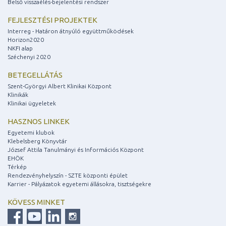
Belső visszaélés-bejelentési rendszer
FEJLESZTÉSI PROJEKTEK
Interreg - Határon átnyúló együttműködések
Horizon2020
NKFI alap
Széchenyi 2020
BETEGELLÁTÁS
Szent-Györgyi Albert Klinikai Központ
Klinikák
Klinikai ügyeletek
HASZNOS LINKEK
Egyetemi klubok
Klebelsberg Könyvtár
József Attila Tanulmányi és Információs Központ
EHÖK
Térkép
Rendezvényhelyszín - SZTE központi épület
Karrier - Pályázatok egyetemi állásokra, tisztségekre
KÖVESS MINKET