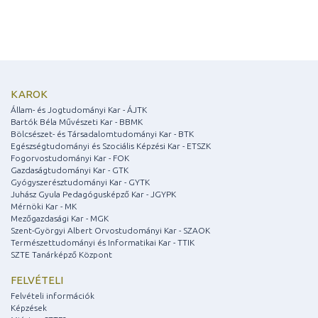
KAROK
Állam- és Jogtudományi Kar - ÁJTK
Bartók Béla Művészeti Kar - BBMK
Bölcsészet- és Társadalomtudományi Kar - BTK
Egészségtudományi és Szociális Képzési Kar - ETSZK
Fogorvostudományi Kar - FOK
Gazdaságtudományi Kar - GTK
Gyógyszerésztudományi Kar - GYTK
Juhász Gyula Pedagógusképző Kar - JGYPK
Mérnöki Kar - MK
Mezőgazdasági Kar - MGK
Szent-Györgyi Albert Orvostudományi Kar - SZAOK
Természettudományi és Informatikai Kar - TTIK
SZTE Tanárképző Központ
FELVÉTELI
Felvételi információk
Képzések