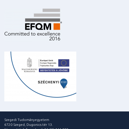
Szegedi Tudományegyetem
6720 Szeged, Dugonics tér 13.