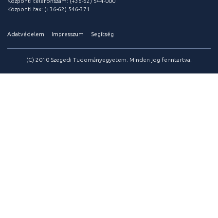
Központi telefonszám: (+36-62) 544-000
Központi fax: (+36-62) 546-371
Adatvédelem
Impresszum
Segítség
(C) 2010 Szegedi Tudományegyetem. Minden jog fenntartva.