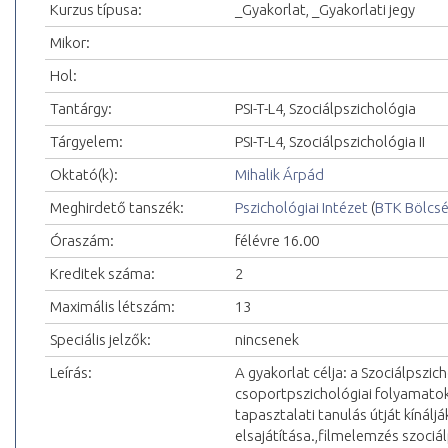
Kurzus típusa:
_Gyakorlat, _Gyakorlati jegy
Mikor:
Hol:
Tantárgy:
PSI-T-L4, Szociálpszichológia
Tárgyelem:
PSI-T-L4, Szociálpszichológia II
Oktató(k):
Mihalik Árpád
Meghirdető tanszék:
Pszichológiai Intézet
(
BTK Bölcs
Óraszám:
félévre 16.00
Kreditek száma:
2
Maximális létszám:
13
Speciális jelzők:
nincsenek
Leírás:
A gyakorlat célja: a Szociálpszic
csoportpszichológiai folyamatok
tapasztalati tanulás útját kíná
elsajátítása.,filmelemzés szoci