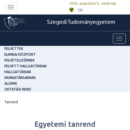
2026. augusztus 9., vasárnap
Toggle
EN
navigation
Szegedi Tudományegyetem
Toggl
navig
FELVETTEK
KLINIKAI KÖZPONT
FELVÉTELIZŐKNEK
FELVETT HALLGATÓKNAK
HALLGATÓKNAK
MUNKATÁRSAKNAK
ALUMNI
OKTATÁSI REND
Tanrend
Egyetemi tanrend