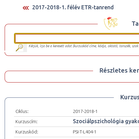
2017-2018-1. félév ETR-tanrend
Ta
Kérjük, írja be a keresett adat (kurzuskód címe, kódja, oktató, tanszék, szak
Részletes ker
Kurzu
Ciklus:
2017-2018-1
Szociálpszichológia gyakor
Kurzuscím:
Kurzuskód:
PSI-T-L404-1