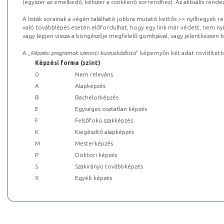
(egyszer az emelkedő, kétszer a csökkenő sorrendhez). Az aktuális rendez
A listák sorainak a végén található jobbra mutató kettős >> nyílhegyek r
való továbblépés esetén előfordulhat, hogy egy link már védett, nem nyi
vagy lépjen vissza a böngészője megfelelő gombjával, vagy jelentkezzen be
A „
Képzési programok szerinti kurzuskódlista
” képernyőn két adat rövidített
Képzési forma (szint)
0
Nem releváns
A
Alapképzés
B
Bachelorképzés
E
Egységes osztatlan képzés
F
Felsőfokú szakképzés
K
Kiegészítő alapképzés
M
Mesterképzés
P
Doktori képzés
S
Szakirányú továbbképzés
X
Egyéb képzés