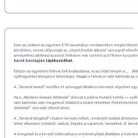
Ezen az oldalon az egyetem ETR tanulmányi rendszerében meghirdetett k
áttöltésre, ennek időpontját az „
Utolsó frissítés dátuma
” szövegnél ellenőr
amelyekhez (akikhez) az adott félévben már történt az ETR-ben kurzushi
karok honlapján
tájékozódhat.
Először az egyetemi félévet kell kiválasztania, ez az oldal tetején a „
… félé
nyílhegyekkel lépegetve lehetséges. Magán a feliraton való kattintás az old
A „
Tanrendi kereső
” mezőbe írt szöveggel általános keresést végezhet egy
Ha a „
Részletes keresési feltételek
” dobozt a jobbra mutató kettős >> nyílh
való kattintás után megjelenő listákból a kívánt tételeket (feltételenként
feltételek
” rész után ellenőrizheti.
A „
Tanrendi böngésző
” részben keresés nélkül, rendezett listákat áttekin
lehet elkezdeni (oktatók, szakok, képzési programok, tanszékek, ill. karok
A böngésző és a kereső többoszlopos eredménylistái általában a különböz