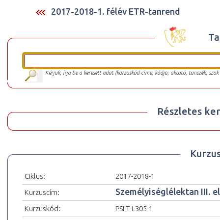
2017-2018-1. félév ETR-tanrend
Ta
Kérjük, írja be a keresett adat (kurzuskód címe, kódja, oktató, tanszék, szak
Részletes ker
Kurzu
Ciklus:
2017-2018-1
Személyiséglélektan III. e
Kurzuscím:
Kurzuskód:
PSI-T-L305-1