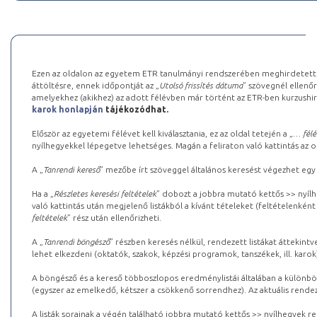
Ezen az oldalon az egyetem ETR tanulmányi rendszerében meghirdetett k
áttöltésre, ennek időpontját az „
Utolsó frissítés dátuma
” szövegnél ellenőr
amelyekhez (akikhez) az adott félévben már történt az ETR-ben kurzushi
karok honlapján
tájékozódhat.
Először az egyetemi félévet kell kiválasztania, ez az oldal tetején a „
… félé
nyílhegyekkel lépegetve lehetséges. Magán a feliraton való kattintás az old
A „
Tanrendi kereső
” mezőbe írt szöveggel általános keresést végezhet egy
Ha a „
Részletes keresési feltételek
” dobozt a jobbra mutató kettős >> nyílh
való kattintás után megjelenő listákból a kívánt tételeket (feltételenként
feltételek
” rész után ellenőrizheti.
A „
Tanrendi böngésző
” részben keresés nélkül, rendezett listákat áttekin
lehet elkezdeni (oktatók, szakok, képzési programok, tanszékek, ill. karok
A böngésző és a kereső többoszlopos eredménylistái általában a különböz
(egyszer az emelkedő, kétszer a csökkenő sorrendhez). Az aktuális rendez
A listák sorainak a végén található jobbra mutató kettős >> nyílhegyek r