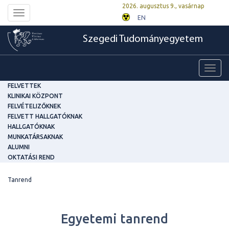
2026. augusztus 9., vasárnap
Toggle
EN
navigation
Szegedi Tudományegyetem
Toggl
navig
FELVETTEK
KLINIKAI KÖZPONT
FELVÉTELIZŐKNEK
FELVETT HALLGATÓKNAK
HALLGATÓKNAK
MUNKATÁRSAKNAK
ALUMNI
OKTATÁSI REND
Tanrend
Egyetemi tanrend