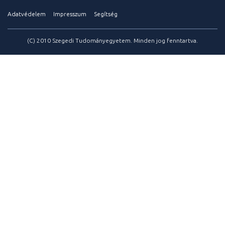
Adatvédelem
Impresszum
Segítség
(C) 2010 Szegedi Tudományegyetem. Minden jog fenntartva.