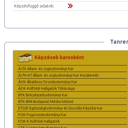
Képzésfüggő adatok:
Tanre
Képzések karonként
ÁJTK Állam- és Jogtudományi Kar
ÁJTK-KT Állam- és Jogtudományi Kar Kecskemét
ÁOK Általános Orvostudományi Kar
ÁOK-Külföldi Hallgatók Titkársága
BTK Bölcsészettudományi Kar
BTK-BMI Budapest Média Intézet
ETSZK Egészségtudományi és Szociális Képzési Kar
FOK Fogorvostudományi Kar
FOK-K Külföldi Hallgatók
GTK Gazdaságtudományi Kar