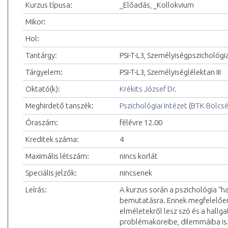
Kurzus típusa:
_Előadás, _Kollokvium
Mikor:
Hol:
Tantárgy:
PSI-T-L3, Személyiségpszichológi
Tárgyelem:
PSI-T-L3, Személyiséglélektan III
Oktató(k):
Krékits József Dr.
Meghirdető tanszék:
Pszichológiai Intézet
(
BTK Bölcs
Óraszám:
félévre 12.00
Kreditek száma:
4
Maximális létszám:
nincs korlát
Speciális jelzők:
nincsenek
Leírás:
A kurzus során a pszichológia "
bemutatásra. Ennek megfelelően 
elméletekről lesz szó és a hallg
problémaköreibe, dilemmáiba is