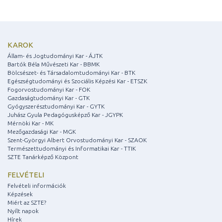
KAROK
Állam- és Jogtudományi Kar - ÁJTK
Bartók Béla Művészeti Kar - BBMK
Bölcsészet- és Társadalomtudományi Kar - BTK
Egészségtudományi és Szociális Képzési Kar - ETSZK
Fogorvostudományi Kar - FOK
Gazdaságtudományi Kar - GTK
Gyógyszerésztudományi Kar - GYTK
Juhász Gyula Pedagógusképző Kar - JGYPK
Mérnöki Kar - MK
Mezőgazdasági Kar - MGK
Szent-Györgyi Albert Orvostudományi Kar - SZAOK
Természettudományi és Informatikai Kar - TTIK
SZTE Tanárképző Központ
FELVÉTELI
Felvételi információk
Képzések
Miért az SZTE?
Nyílt napok
Hírek