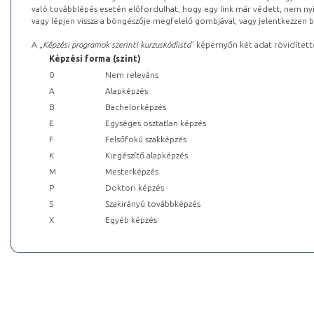
való továbblépés esetén előfordulhat, hogy egy link már védett, nem nyi
vagy lépjen vissza a böngészője megfelelő gombjával, vagy jelentkezzen be
A „
Képzési programok szerinti kurzuskódlista
” képernyőn két adat rövidített
Képzési forma (szint)
0
Nem releváns
A
Alapképzés
B
Bachelorképzés
E
Egységes osztatlan képzés
F
Felsőfokú szakképzés
K
Kiegészítő alapképzés
M
Mesterképzés
P
Doktori képzés
S
Szakirányú továbbképzés
X
Egyéb képzés