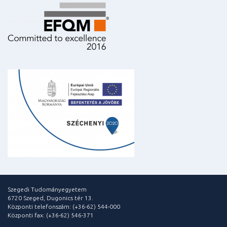
Szegedi Tudományegyetem
6720 Szeged, Dugonics tér 13.
Központi telefonszám: (+36-62) 544-000
Központi fax: (+36-62) 546-371