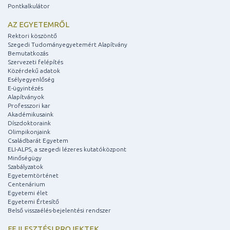
Pontkalkulátor
AZ EGYETEMRŐL
Rektori köszöntő
Szegedi Tudományegyetemért Alapítvány
Bemutatkozás
Szervezeti felépítés
Közérdekű adatok
Esélyegyenlőség
E-ügyintézés
Alapítványok
Professzori kar
Akadémikusaink
Díszdoktoraink
Olimpikonjaink
Családbarát Egyetem
ELI-ALPS, a szegedi lézeres kutatóközpont
Minőségügy
Szabályzatok
Egyetemtörténet
Centenárium
Egyetemi élet
Egyetemi Értesítő
Belső visszaélés-bejelentési rendszer
FEJLESZTÉSI PROJEKTEK