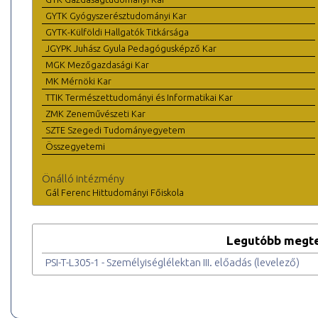
GYTK Gyógyszerésztudományi Kar
GYTK-Külföldi Hallgatók Titkársága
JGYPK Juhász Gyula Pedagógusképző Kar
MGK Mezőgazdasági Kar
MK Mérnöki Kar
TTIK Természettudományi és Informatikai Kar
ZMK Zeneművészeti Kar
SZTE Szegedi Tudományegyetem
Összegyetemi
Önálló intézmény
Gál Ferenc Hittudományi Főiskola
Legutóbb megte
PSI-T-L305-1 - Személyiséglélektan III. előadás (levelező)