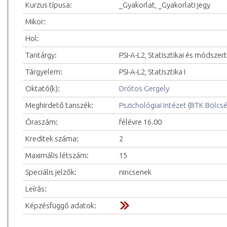
Kurzus típusa:
_Gyakorlat, _Gyakorlati jegy
Mikor:
Hol:
Tantárgy:
PSI-A-L2, Statisztikai és módszer
Tárgyelem:
PSI-A-L2, Statisztika I
Oktató(k):
Drótos Gergely
Meghirdető tanszék:
Pszichológiai Intézet
(
BTK Bölcs
Óraszám:
félévre 16.00
Kreditek száma:
2
Maximális létszám:
15
Speciális jelzők:
nincsenek
Leírás:
Képzésfüggő adatok: