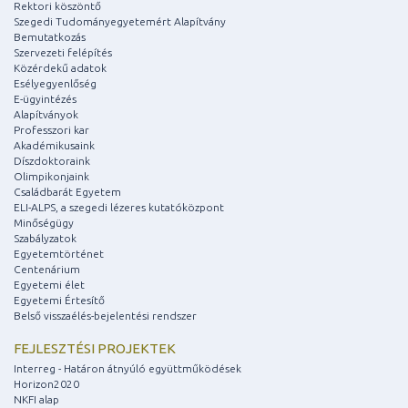
Rektori köszöntő
Szegedi Tudományegyetemért Alapítvány
Bemutatkozás
Szervezeti felépítés
Közérdekű adatok
Esélyegyenlőség
E-ügyintézés
Alapítványok
Professzori kar
Akadémikusaink
Díszdoktoraink
Olimpikonjaink
Családbarát Egyetem
ELI-ALPS, a szegedi lézeres kutatóközpont
Minőségügy
Szabályzatok
Egyetemtörténet
Centenárium
Egyetemi élet
Egyetemi Értesítő
Belső visszaélés-bejelentési rendszer
FEJLESZTÉSI PROJEKTEK
Interreg - Határon átnyúló együttműködések
Horizon2020
NKFI alap