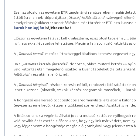
Ezen az oldalon az egyetem ETR tanulmányi rendszerében meghirdetett k
áttöltésre, ennek időpontját az „
Utolsó frissítés dátuma
” szövegnél ellenőr
amelyekhez (akikhez) az adott félévben már történt az ETR-ben kurzushi
karok honlapján
tájékozódhat.
Először az egyetemi félévet kell kiválasztania, ez az oldal tetején a „
… félé
nyílhegyekkel lépegetve lehetséges. Magán a feliraton való kattintás az old
A „
Tanrendi kereső
” mezőbe írt szöveggel általános keresést végezhet egy
Ha a „
Részletes keresési feltételek
” dobozt a jobbra mutató kettős >> nyílh
való kattintás után megjelenő listákból a kívánt tételeket (feltételenként
feltételek
” rész után ellenőrizheti.
A „
Tanrendi böngésző
” részben keresés nélkül, rendezett listákat áttekin
lehet elkezdeni (oktatók, szakok, képzési programok, tanszékek, ill. karok
A böngésző és a kereső többoszlopos eredménylistái általában a különböz
(egyszer az emelkedő, kétszer a csökkenő sorrendhez). Az aktuális rendez
A listák sorainak a végén található jobbra mutató kettős >> nyílhegyek r
való továbblépés esetén előfordulhat, hogy egy link már védett, nem nyi
vagy lépjen vissza a böngészője megfelelő gombjával, vagy jelentkezzen be