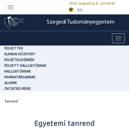
2026. augusztus 8., szombat
Toggle
EN
navigation
Szegedi Tudományegyetem
Toggl
navig
FELVETTEK
KLINIKAI KÖZPONT
FELVÉTELIZŐKNEK
FELVETT HALLGATÓKNAK
HALLGATÓKNAK
MUNKATÁRSAKNAK
ALUMNI
OKTATÁSI REND
Tanrend
Egyetemi tanrend