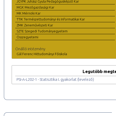
JGYPK Juhász Gyula Pedagógusképző Kar
MGK Mezőgazdasági Kar
MK Mérnöki Kar
TTIK Természettudományi és Informatikai Kar
ZMK Zeneművészeti Kar
SZTE Szegedi Tudományegyetem
Összegyetemi
Önálló intézmény
Gál Ferenc Hittudományi Főiskola
Legutóbb megte
PSI-A-L202-1 - Statisztika I. gyakorlat (levelező)