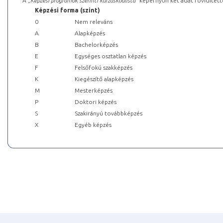
A „
Képzési programok szerinti kurzuskódlista
” képernyőn két adat rövidített
Képzési forma (szint)
0
Nem releváns
A
Alapképzés
B
Bachelorképzés
E
Egységes osztatlan képzés
F
Felsőfokú szakképzés
K
Kiegészítő alapképzés
M
Mesterképzés
P
Doktori képzés
S
Szakirányú továbbképzés
X
Egyéb képzés