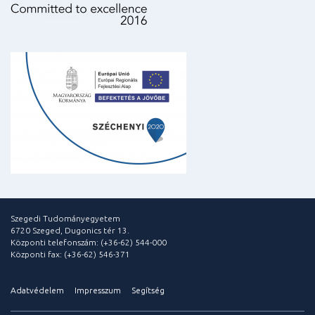
Szegedi Tudományegyetem
6720 Szeged, Dugonics tér 13.
Központi telefonszám: (+36-62) 544-000
Központi fax: (+36-62) 546-371
Adatvédelem
Impresszum
Segítség