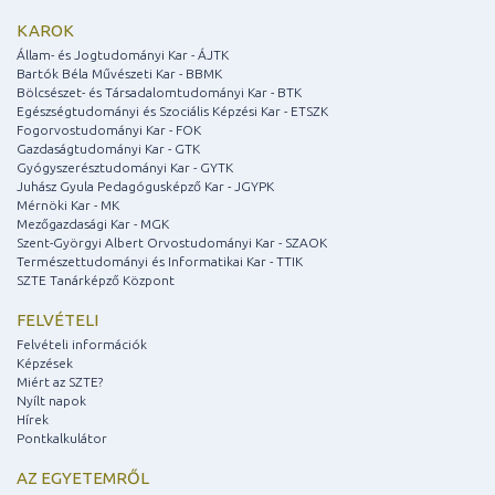
KAROK
Állam- és Jogtudományi Kar - ÁJTK
Bartók Béla Művészeti Kar - BBMK
Bölcsészet- és Társadalomtudományi Kar - BTK
Egészségtudományi és Szociális Képzési Kar - ETSZK
Fogorvostudományi Kar - FOK
Gazdaságtudományi Kar - GTK
Gyógyszerésztudományi Kar - GYTK
Juhász Gyula Pedagógusképző Kar - JGYPK
Mérnöki Kar - MK
Mezőgazdasági Kar - MGK
Szent-Györgyi Albert Orvostudományi Kar - SZAOK
Természettudományi és Informatikai Kar - TTIK
SZTE Tanárképző Központ
FELVÉTELI
Felvételi információk
Képzések
Miért az SZTE?
Nyílt napok
Hírek
Pontkalkulátor
AZ EGYETEMRŐL