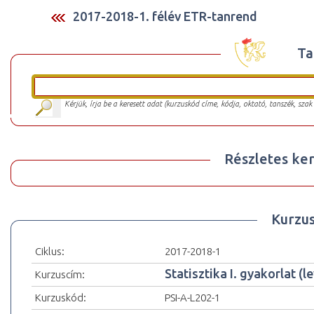
2017-2018-1. félév ETR-tanrend
Ta
Kérjük, írja be a keresett adat (kurzuskód címe, kódja, oktató, tanszék, szak
Részletes ker
Kurzu
Ciklus:
2017-2018-1
Statisztika I. gyakorlat (l
Kurzuscím:
Kurzuskód:
PSI-A-L202-1