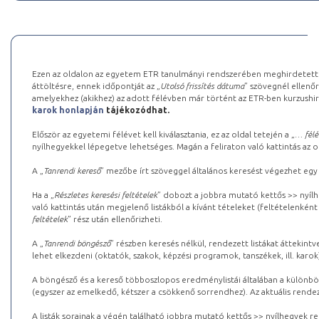
Ezen az oldalon az egyetem ETR tanulmányi rendszerében meghirdetett k
áttöltésre, ennek időpontját az „
Utolsó frissítés dátuma
” szövegnél ellenőr
amelyekhez (akikhez) az adott félévben már történt az ETR-ben kurzushi
karok honlapján
tájékozódhat.
Először az egyetemi félévet kell kiválasztania, ez az oldal tetején a „
… félé
nyílhegyekkel lépegetve lehetséges. Magán a feliraton való kattintás az old
A „
Tanrendi kereső
” mezőbe írt szöveggel általános keresést végezhet egy
Ha a „
Részletes keresési feltételek
” dobozt a jobbra mutató kettős >> nyílh
való kattintás után megjelenő listákból a kívánt tételeket (feltételenként
feltételek
” rész után ellenőrizheti.
A „
Tanrendi böngésző
” részben keresés nélkül, rendezett listákat áttekin
lehet elkezdeni (oktatók, szakok, képzési programok, tanszékek, ill. karok
A böngésző és a kereső többoszlopos eredménylistái általában a különböz
(egyszer az emelkedő, kétszer a csökkenő sorrendhez). Az aktuális rendez
A listák sorainak a végén található jobbra mutató kettős >> nyílhegyek r