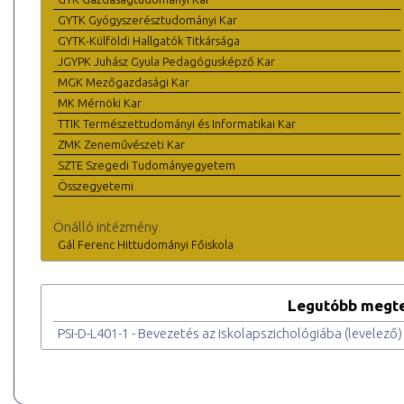
GYTK Gyógyszerésztudományi Kar
GYTK-Külföldi Hallgatók Titkársága
JGYPK Juhász Gyula Pedagógusképző Kar
MGK Mezőgazdasági Kar
MK Mérnöki Kar
TTIK Természettudományi és Informatikai Kar
ZMK Zeneművészeti Kar
SZTE Szegedi Tudományegyetem
Összegyetemi
Önálló intézmény
Gál Ferenc Hittudományi Főiskola
Legutóbb megte
PSI-D-L401-1 - Bevezetés az iskolapszichológiába (levelező)