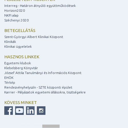
Interreg - Határon átnyúló együttműködések
Horizon2020
NKFI alap
Széchenyi 2020
BETEGELLÁTÁS
Szent-Györgyi Albert Klinikai Központ
Klinikák
Klinikai ügyeletek
HASZNOS LINKEK
Egyetemi klubok
Klebelsberg Könyvtár
József Attila Tanulmányi és Információs Központ
EHÖK
Térkép
Rendezvényhelyszín - SZTE központi épület
Karrier - Pályázatok egyetemi állásokra, tisztségekre
KÖVESS MINKET