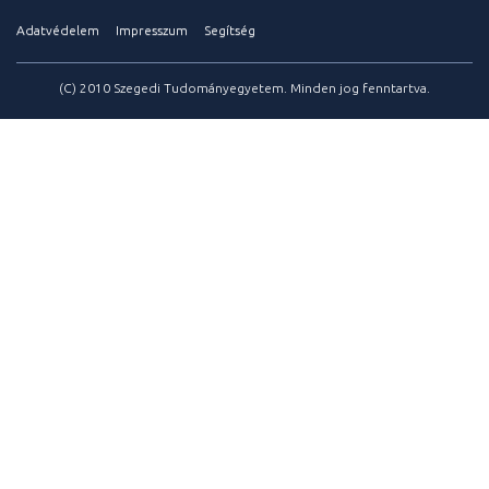
Adatvédelem
Impresszum
Segítség
(C) 2010 Szegedi Tudományegyetem. Minden jog fenntartva.