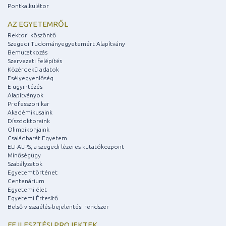
Pontkalkulátor
AZ EGYETEMRŐL
Rektori köszöntő
Szegedi Tudományegyetemért Alapítvány
Bemutatkozás
Szervezeti felépítés
Közérdekű adatok
Esélyegyenlőség
E-ügyintézés
Alapítványok
Professzori kar
Akadémikusaink
Díszdoktoraink
Olimpikonjaink
Családbarát Egyetem
ELI-ALPS, a szegedi lézeres kutatóközpont
Minőségügy
Szabályzatok
Egyetemtörténet
Centenárium
Egyetemi élet
Egyetemi Értesítő
Belső visszaélés-bejelentési rendszer
FEJLESZTÉSI PROJEKTEK