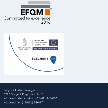
Szegedi Tudományegyetem
6720 Szeged, Dugonics tér 13.
Központi telefonszám: (+36-62) 544-000
Központi fax: (+36-62) 546-371