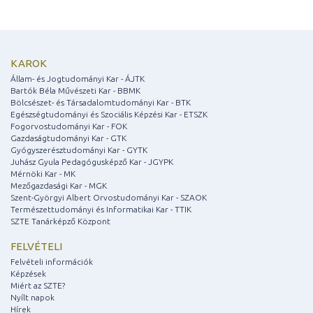
KAROK
Állam- és Jogtudományi Kar - ÁJTK
Bartók Béla Művészeti Kar - BBMK
Bölcsészet- és Társadalomtudományi Kar - BTK
Egészségtudományi és Szociális Képzési Kar - ETSZK
Fogorvostudományi Kar - FOK
Gazdaságtudományi Kar - GTK
Gyógyszerésztudományi Kar - GYTK
Juhász Gyula Pedagógusképző Kar - JGYPK
Mérnöki Kar - MK
Mezőgazdasági Kar - MGK
Szent-Györgyi Albert Orvostudományi Kar - SZAOK
Természettudományi és Informatikai Kar - TTIK
SZTE Tanárképző Központ
FELVÉTELI
Felvételi információk
Képzések
Miért az SZTE?
Nyílt napok
Hírek