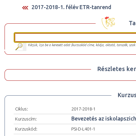
2017-2018-1. félév ETR-tanrend
Ta
Kérjük, írja be a keresett adat (kurzuskód címe, kódja, oktató, tanszék, szak
Részletes ker
Kurzu
Ciklus:
2017-2018-1
Bevezetés az iskolapszich
Kurzuscím:
Kurzuskód:
PSI-D-L401-1