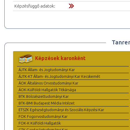
Képzésfüggő adatok:
Tanre
Képzések karonként
ÁJTK Állam- és Jogtudományi Kar
ÁJTK-KT Állam- és Jogtudományi Kar Kecskemét
ÁOK Általános Orvostudományi Kar
ÁOK-Külföldi Hallgatók Titkársága
BTK Bölcsészettudományi Kar
BTK-BMI Budapest Média Intézet
ETSZK Egészségtudományi és Szociális Képzési Kar
FOK Fogorvostudományi Kar
FOK-K Külföldi Hallgatók
GTK Gazdaságtudományi Kar