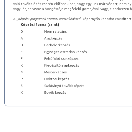
való továbblépés esetén előfordulhat, hogy egy link már védett, nem nyi
vagy lépjen vissza a böngészője megfelelő gombjával, vagy jelentkezzen be
A „
Képzési programok szerinti kurzuskódlista
” képernyőn két adat rövidített
Képzési forma (szint)
0
Nem releváns
A
Alapképzés
B
Bachelorképzés
E
Egységes osztatlan képzés
F
Felsőfokú szakképzés
K
Kiegészítő alapképzés
M
Mesterképzés
P
Doktori képzés
S
Szakirányú továbbképzés
X
Egyéb képzés