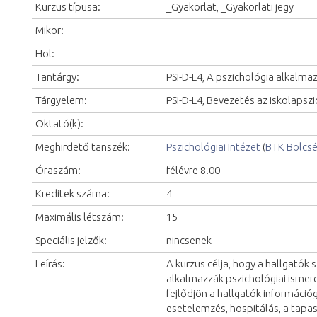
Kurzus típusa:
_Gyakorlat, _Gyakorlati jegy
Mikor:
Hol:
Tantárgy:
PSI-D-L4, A pszichológia alkalmaz
Tárgyelem:
PSI-D-L4, Bevezetés az iskolapsz
Oktató(k):
Meghirdető tanszék:
Pszichológiai Intézet
(
BTK Bölcs
Óraszám:
félévre 8.00
Kreditek száma:
4
Maximális létszám:
15
Speciális jelzők:
nincsenek
Leírás:
A kurzus célja, hogy a hallgatók 
alkalmazzák pszichológiai ismeret
fejlődjön a hallgatók információg
esetelemzés, hospitálás, a tapas