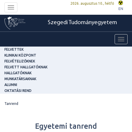
2026. augusztus 10., hétfő
Toggle
EN
navigation
Szegedi Tudományegyetem
Toggl
navig
FELVETTEK
KLINIKAI KÖZPONT
FELVÉTELIZŐKNEK
FELVETT HALLGATÓKNAK
HALLGATÓKNAK
MUNKATÁRSAKNAK
ALUMNI
OKTATÁSI REND
Tanrend
Egyetemi tanrend