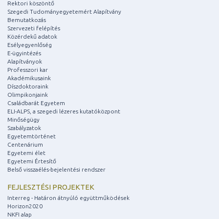
Rektori köszöntő
Szegedi Tudományegyetemért Alapítvány
Bemutatkozás
Szervezeti felépítés
Közérdekű adatok
Esélyegyenlőség
E-ügyintézés
Alapítványok
Professzori kar
Akadémikusaink
Díszdoktoraink
Olimpikonjaink
Családbarát Egyetem
ELI-ALPS, a szegedi lézeres kutatóközpont
Minőségügy
Szabályzatok
Egyetemtörténet
Centenárium
Egyetemi élet
Egyetemi Értesítő
Belső visszaélés-bejelentési rendszer
FEJLESZTÉSI PROJEKTEK
Interreg - Határon átnyúló együttműködések
Horizon2020
NKFI alap