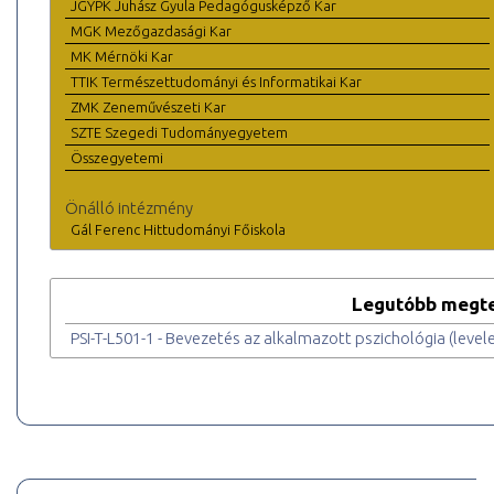
JGYPK Juhász Gyula Pedagógusképző Kar
MGK Mezőgazdasági Kar
MK Mérnöki Kar
TTIK Természettudományi és Informatikai Kar
ZMK Zeneművészeti Kar
SZTE Szegedi Tudományegyetem
Összegyetemi
Önálló intézmény
Gál Ferenc Hittudományi Főiskola
Legutóbb megte
PSI-T-L501-1 - Bevezetés az alkalmazott pszichológia (level