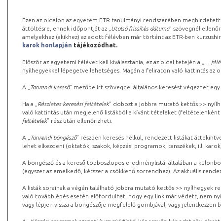
Ezen az oldalon az egyetem ETR tanulmányi rendszerében meghirdetett k
áttöltésre, ennek időpontját az „
Utolsó frissítés dátuma
” szövegnél ellenőr
amelyekhez (akikhez) az adott félévben már történt az ETR-ben kurzushi
karok honlapján
tájékozódhat.
Először az egyetemi félévet kell kiválasztania, ez az oldal tetején a „
… félé
nyílhegyekkel lépegetve lehetséges. Magán a feliraton való kattintás az old
A „
Tanrendi kereső
” mezőbe írt szöveggel általános keresést végezhet egy
Ha a „
Részletes keresési feltételek
” dobozt a jobbra mutató kettős >> nyílh
való kattintás után megjelenő listákból a kívánt tételeket (feltételenként
feltételek
” rész után ellenőrizheti.
A „
Tanrendi böngésző
” részben keresés nélkül, rendezett listákat áttekin
lehet elkezdeni (oktatók, szakok, képzési programok, tanszékek, ill. karok
A böngésző és a kereső többoszlopos eredménylistái általában a különböz
(egyszer az emelkedő, kétszer a csökkenő sorrendhez). Az aktuális rendez
A listák sorainak a végén található jobbra mutató kettős >> nyílhegyek r
való továbblépés esetén előfordulhat, hogy egy link már védett, nem nyi
vagy lépjen vissza a böngészője megfelelő gombjával, vagy jelentkezzen be