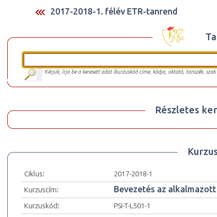
2017-2018-1. félév ETR-tanrend
Ta
Kérjük, írja be a keresett adat (kurzuskód címe, kódja, oktató, tanszék, szak
Részletes ker
Kurzu
Ciklus:
2017-2018-1
Bevezetés az alkalmazott 
Kurzuscím:
Kurzuskód:
PSI-T-L501-1