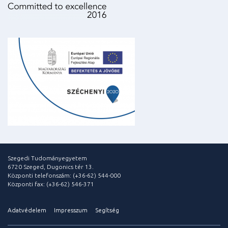
Szegedi Tudományegyetem
6720 Szeged, Dugonics tér 13.
Központi telefonszám: (+36-62) 544-000
Központi fax: (+36-62) 546-371
Adatvédelem
Impresszum
Segítség