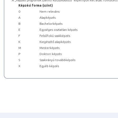
A „
Képzési programok szerinti kurzuskódlista
” képernyőn két adat rövidített
Képzési forma (szint)
0
Nem releváns
A
Alapképzés
B
Bachelorképzés
E
Egységes osztatlan képzés
F
Felsőfokú szakképzés
K
Kiegészítő alapképzés
M
Mesterképzés
P
Doktori képzés
S
Szakirányú továbbképzés
X
Egyéb képzés