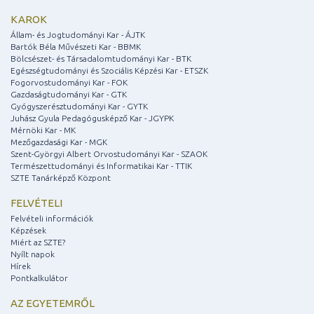
KAROK
Állam- és Jogtudományi Kar - ÁJTK
Bartók Béla Művészeti Kar - BBMK
Bölcsészet- és Társadalomtudományi Kar - BTK
Egészségtudományi és Szociális Képzési Kar - ETSZK
Fogorvostudományi Kar - FOK
Gazdaságtudományi Kar - GTK
Gyógyszerésztudományi Kar - GYTK
Juhász Gyula Pedagógusképző Kar - JGYPK
Mérnöki Kar - MK
Mezőgazdasági Kar - MGK
Szent-Györgyi Albert Orvostudományi Kar - SZAOK
Természettudományi és Informatikai Kar - TTIK
SZTE Tanárképző Központ
FELVÉTELI
Felvételi információk
Képzések
Miért az SZTE?
Nyílt napok
Hírek
Pontkalkulátor
AZ EGYETEMRŐL