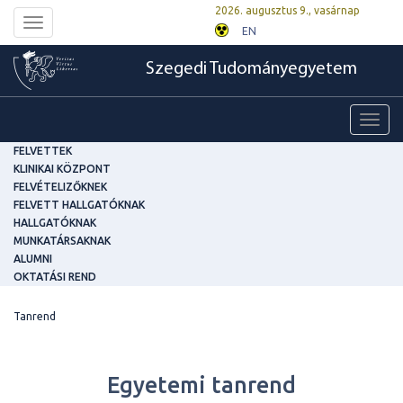
2026. augusztus 9., vasárnap
Toggle
EN
navigation
Szegedi Tudományegyetem
Toggl
navig
FELVETTEK
KLINIKAI KÖZPONT
FELVÉTELIZŐKNEK
FELVETT HALLGATÓKNAK
HALLGATÓKNAK
MUNKATÁRSAKNAK
ALUMNI
OKTATÁSI REND
Tanrend
Egyetemi tanrend