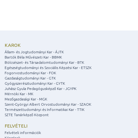
KAROK
Állam- és Jogtudományi Kar - ÁJTK
Bartók Béla Művészeti Kar - BBMK
Bölcsészet- és Társadalomtudományi Kar - BTK
Egészségtudományi és Szociális Képzési Kar - ETSZK
Fogorvostudományi Kar - FOK
Gazdaságtudományi Kar - GTK
Gyógyszerésztudományi Kar - GYTK
Juhász Gyula Pedagógusképző Kar - JGYPK
Mérnöki Kar - MK
Mezőgazdasági Kar - MGK
Szent-Györgyi Albert Orvostudományi Kar - SZAOK
Természettudományi és Informatikai Kar - TTIK
SZTE Tanárképző Központ
FELVÉTELI
Felvételi információk
Képzések