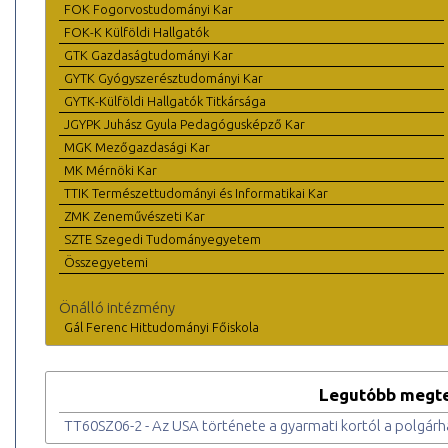
FOK Fogorvostudományi Kar
FOK-K Külföldi Hallgatók
GTK Gazdaságtudományi Kar
GYTK Gyógyszerésztudományi Kar
GYTK-Külföldi Hallgatók Titkársága
JGYPK Juhász Gyula Pedagógusképző Kar
MGK Mezőgazdasági Kar
MK Mérnöki Kar
TTIK Természettudományi és Informatikai Kar
ZMK Zeneművészeti Kar
SZTE Szegedi Tudományegyetem
Összegyetemi
Önálló intézmény
Gál Ferenc Hittudományi Főiskola
Legutóbb megte
TT60SZ06-2 - Az USA története a gyarmati kortól a polgár