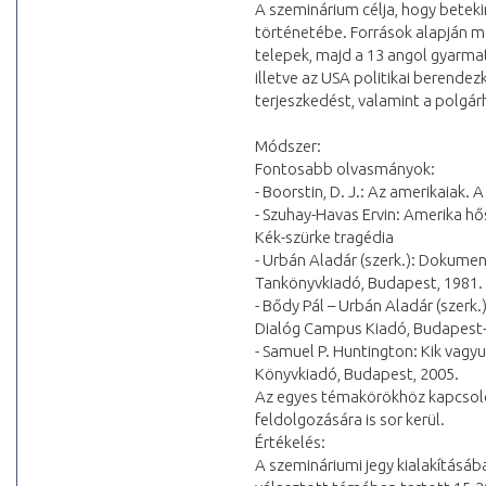
A szeminárium célja, hogy beteki
történetébe. Források alapján me
telepek, majd a 13 angol gyarmat
illetve az USA politikai berendez
terjeszkedést, valamint a polgá
Módszer:
Fontosabb olvasmányok:
- Boorstin, D. J.: Az amerikaiak.
- Szuhay-Havas Ervin: Amerika hő
Kék-szürke tragédia
- Urbán Aladár (szerk.): Dokume
Tankönyvkiadó, Budapest, 1981.
- Bődy Pál – Urbán Aladár (szer
Dialóg Campus Kiadó, Budapest-
- Samuel P. Huntington: Kik vagy
Könyvkiadó, Budapest, 2005.
Az egyes témakörökhöz kapcsoló
feldolgozására is sor kerül.
Értékelés:
A szemináriumi jegy kialakításáb