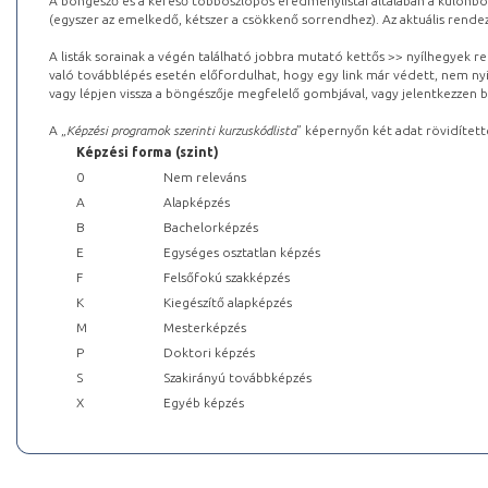
A böngésző és a kereső többoszlopos eredménylistái általában a különböz
(egyszer az emelkedő, kétszer a csökkenő sorrendhez). Az aktuális rendez
A listák sorainak a végén található jobbra mutató kettős >> nyílhegyek r
való továbblépés esetén előfordulhat, hogy egy link már védett, nem nyi
vagy lépjen vissza a böngészője megfelelő gombjával, vagy jelentkezzen be
A „
Képzési programok szerinti kurzuskódlista
” képernyőn két adat rövidített
Képzési forma (szint)
0
Nem releváns
A
Alapképzés
B
Bachelorképzés
E
Egységes osztatlan képzés
F
Felsőfokú szakképzés
K
Kiegészítő alapképzés
M
Mesterképzés
P
Doktori képzés
S
Szakirányú továbbképzés
X
Egyéb képzés