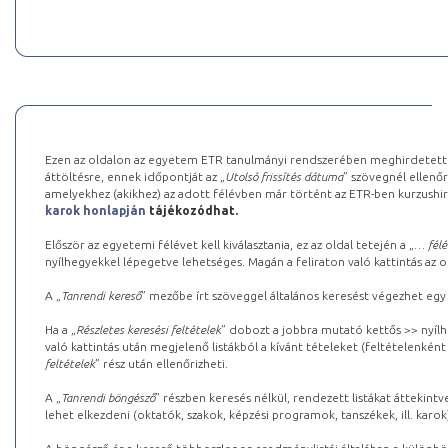
Ezen az oldalon az egyetem ETR tanulmányi rendszerében meghirdetett k
áttöltésre, ennek időpontját az „
Utolsó frissítés dátuma
” szövegnél ellenőr
amelyekhez (akikhez) az adott félévben már történt az ETR-ben kurzushi
karok honlapján
tájékozódhat.
Először az egyetemi félévet kell kiválasztania, ez az oldal tetején a „
… félé
nyílhegyekkel lépegetve lehetséges. Magán a feliraton való kattintás az old
A „
Tanrendi kereső
” mezőbe írt szöveggel általános keresést végezhet egy
Ha a „
Részletes keresési feltételek
” dobozt a jobbra mutató kettős >> nyílh
való kattintás után megjelenő listákból a kívánt tételeket (feltételenként
feltételek
” rész után ellenőrizheti.
A „
Tanrendi böngésző
” részben keresés nélkül, rendezett listákat áttekin
lehet elkezdeni (oktatók, szakok, képzési programok, tanszékek, ill. karok