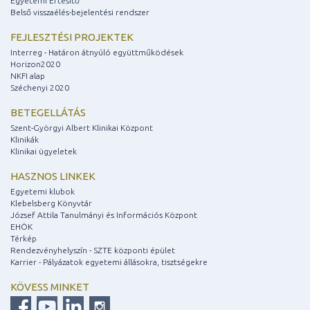
Egyetemi Értesítő
Belső visszaélés-bejelentési rendszer
FEJLESZTÉSI PROJEKTEK
Interreg - Határon átnyúló együttműködések
Horizon2020
NKFI alap
Széchenyi 2020
BETEGELLÁTÁS
Szent-Györgyi Albert Klinikai Központ
Klinikák
Klinikai ügyeletek
HASZNOS LINKEK
Egyetemi klubok
Klebelsberg Könyvtár
József Attila Tanulmányi és Információs Központ
EHÖK
Térkép
Rendezvényhelyszín - SZTE központi épület
Karrier - Pályázatok egyetemi állásokra, tisztségekre
KÖVESS MINKET