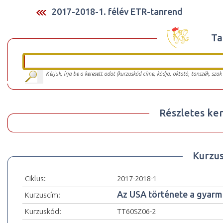
2017-2018-1. félév ETR-tanrend
Ta
Kérjük, írja be a keresett adat (kurzuskód címe, kódja, oktató, tanszék, szak
Részletes ker
Kurzu
Ciklus:
2017-2018-1
Az USA története a gyarm
Kurzuscím:
Kurzuskód:
TT60SZ06-2