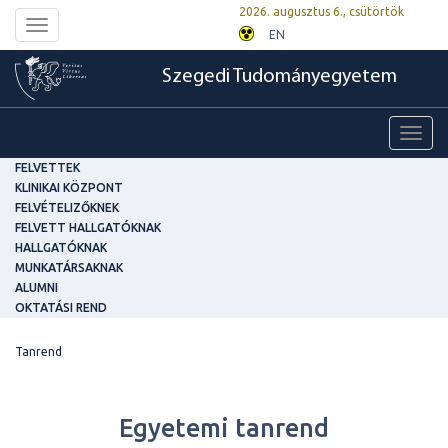
2026. augusztus 6., csütörtök
Toggle
EN
navigation
Szegedi Tudományegyetem
Toggl
navig
FELVETTEK
KLINIKAI KÖZPONT
FELVÉTELIZŐKNEK
FELVETT HALLGATÓKNAK
HALLGATÓKNAK
MUNKATÁRSAKNAK
ALUMNI
OKTATÁSI REND
Tanrend
Egyetemi tanrend