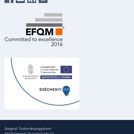
Szegedi Tudományegyetem
6720 Szeged, Dugonics tér 13.