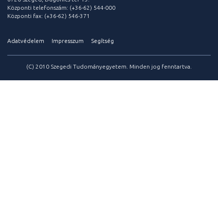
Központi telefonszám: (+36-62) 544-000
Központi fax: (+36-62) 546-371
Adatvédelem
Impresszum
Segítség
(C) 2010 Szegedi Tudományegyetem. Minden jog fenntartva.