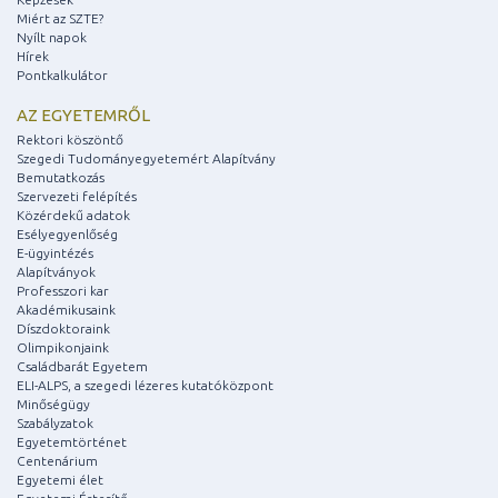
Miért az SZTE?
Nyílt napok
Hírek
Pontkalkulátor
AZ EGYETEMRŐL
Rektori köszöntő
Szegedi Tudományegyetemért Alapítvány
Bemutatkozás
Szervezeti felépítés
Közérdekű adatok
Esélyegyenlőség
E-ügyintézés
Alapítványok
Professzori kar
Akadémikusaink
Díszdoktoraink
Olimpikonjaink
Családbarát Egyetem
ELI-ALPS, a szegedi lézeres kutatóközpont
Minőségügy
Szabályzatok
Egyetemtörténet
Centenárium
Egyetemi élet