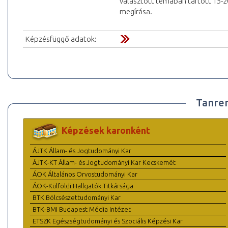
választott témában tartott 15-20
megírása.
Képzésfüggő adatok:
Tanre
Képzések karonként
ÁJTK Állam- és Jogtudományi Kar
ÁJTK-KT Állam- és Jogtudományi Kar Kecskemét
ÁOK Általános Orvostudományi Kar
ÁOK-Külföldi Hallgatók Titkársága
BTK Bölcsészettudományi Kar
BTK-BMI Budapest Média Intézet
ETSZK Egészségtudományi és Szociális Képzési Kar