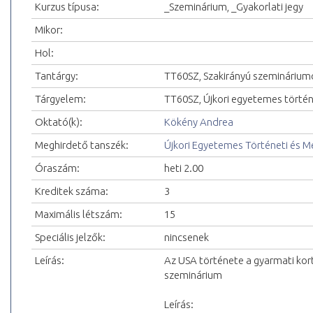
Kurzus típusa:
_Szeminárium, _Gyakorlati jegy
Mikor:
Hol:
Tantárgy:
TT60SZ, Szakirányú szeminárium
Tárgyelem:
TT60SZ, Újkori egyetemes törté
Oktató(k):
Kökény Andrea
Meghirdető tanszék:
Újkori Egyetemes Történeti és 
Óraszám:
heti 2.00
Kreditek száma:
3
Maximális létszám:
15
Speciális jelzők:
nincsenek
Leírás:
Az USA története a gyarmati kor
szeminárium
Leírás: