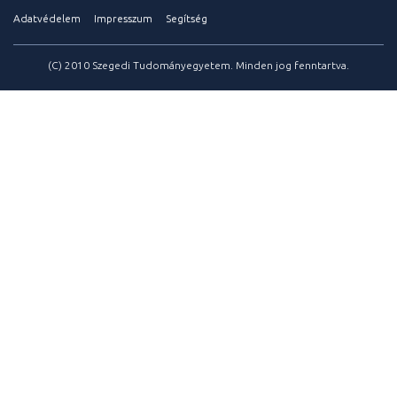
Adatvédelem
Impresszum
Segítség
(C) 2010 Szegedi Tudományegyetem. Minden jog fenntartva.