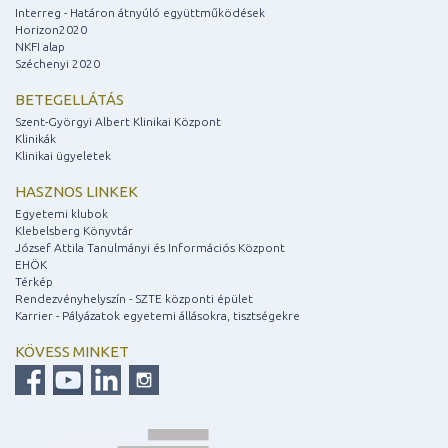
Interreg - Határon átnyúló együttműködések
Horizon2020
NKFI alap
Széchenyi 2020
BETEGELLÁTÁS
Szent-Györgyi Albert Klinikai Központ
Klinikák
Klinikai ügyeletek
HASZNOS LINKEK
Egyetemi klubok
Klebelsberg Könyvtár
József Attila Tanulmányi és Információs Központ
EHÖK
Térkép
Rendezvényhelyszín - SZTE központi épület
Karrier - Pályázatok egyetemi állásokra, tisztségekre
KÖVESS MINKET