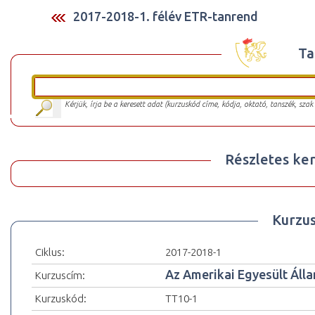
2017-2018-1. félév ETR-tanrend
Ta
Kérjük, írja be a keresett adat (kurzuskód címe, kódja, oktató, tanszék, szak
Részletes ker
Kurzu
Ciklus:
2017-2018-1
Az Amerikai Egyesült Áll
Kurzuscím:
Kurzuskód:
TT10-1