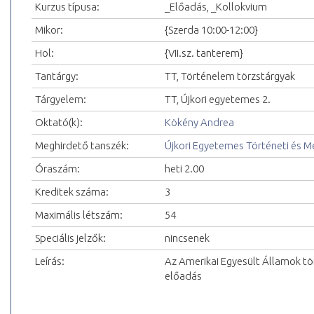
Kurzus típusa:
_Előadás, _Kollokvium
Mikor:
{Szerda 10:00-12:00}
Hol:
{VII.sz. tanterem}
Tantárgy:
TT, Történelem törzstárgyak
Tárgyelem:
TT, Újkori egyetemes 2.
Oktató(k):
Kökény Andrea
Meghirdető tanszék:
Újkori Egyetemes Történeti és 
Óraszám:
heti 2.00
Kreditek száma:
3
Maximális létszám:
54
Speciális jelzők:
nincsenek
Leírás:
Az Amerikai Egyesült Államok tö
előadás