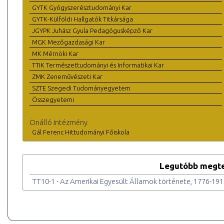
GYTK Gyógyszerésztudományi Kar
GYTK-Külföldi Hallgatók Titkársága
JGYPK Juhász Gyula Pedagógusképző Kar
MGK Mezőgazdasági Kar
MK Mérnöki Kar
TTIK Természettudományi és Informatikai Kar
ZMK Zeneművészeti Kar
SZTE Szegedi Tudományegyetem
Összegyetemi
Önálló intézmény
Gál Ferenc Hittudományi Főiskola
Legutóbb megte
TT10-1 - Az Amerikai Egyesült Államok története, 1776-19