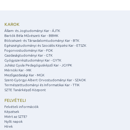
KAROK
Állam- és Jogtudományi Kar - ÁJTK
Bartók Béla Művészeti Kar - BBMK
Bölcsészet- és Társadalomtudományi Kar - BTK
Egészségtudományi és Szociális Képzési Kar - ETSZK
Fogorvostudományi Kar - FOK
Gazdaságtudományi Kar - GTK
Gyógyszerésztudományi Kar - GYTK
Juhász Gyula Pedagógusképző Kar - JGYPK
Mérnöki Kar - MK
Mezőgazdasági Kar - MGK
Szent-Györgyi Albert Orvostudományi Kar - SZAOK
Természettudományi és Informatikai Kar - TTIK
SZTE Tanárképző Központ
FELVÉTELI
Felvételi információk
Képzések
Miért az SZTE?
Nyílt napok
Hírek