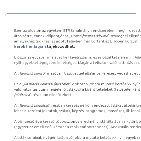
Ezen az oldalon az egyetem ETR tanulmányi rendszerében meghirdetett k
áttöltésre, ennek időpontját az „
Utolsó frissítés dátuma
” szövegnél ellenőr
amelyekhez (akikhez) az adott félévben már történt az ETR-ben kurzushi
karok honlapján
tájékozódhat.
Először az egyetemi félévet kell kiválasztania, ez az oldal tetején a „
… félé
nyílhegyekkel lépegetve lehetséges. Magán a feliraton való kattintás az old
A „
Tanrendi kereső
” mezőbe írt szöveggel általános keresést végezhet egy
Ha a „
Részletes keresési feltételek
” dobozt a jobbra mutató kettős >> nyílh
való kattintás után megjelenő listákból a kívánt tételeket (feltételenként
feltételek
” rész után ellenőrizheti.
A „
Tanrendi böngésző
” részben keresés nélkül, rendezett listákat áttekin
lehet elkezdeni (oktatók, szakok, képzési programok, tanszékek, ill. karok
A böngésző és a kereső többoszlopos eredménylistái általában a különböz
(egyszer az emelkedő, kétszer a csökkenő sorrendhez). Az aktuális rendez
A listák sorainak a végén található jobbra mutató kettős >> nyílhegyek r