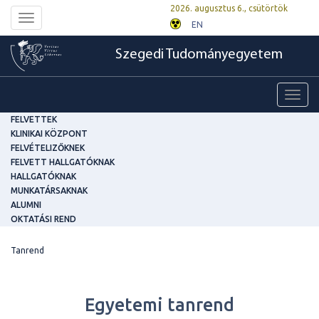
2026. augusztus 6., csütörtök
Toggle
EN
navigation
Szegedi Tudományegyetem
Toggl
navig
FELVETTEK
KLINIKAI KÖZPONT
FELVÉTELIZŐKNEK
FELVETT HALLGATÓKNAK
HALLGATÓKNAK
MUNKATÁRSAKNAK
ALUMNI
OKTATÁSI REND
Tanrend
Egyetemi tanrend