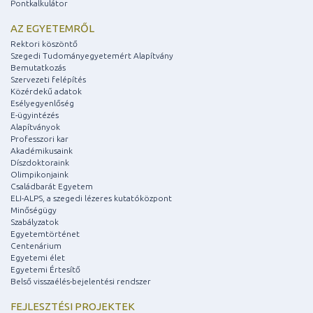
Pontkalkulátor
AZ EGYETEMRŐL
Rektori köszöntő
Szegedi Tudományegyetemért Alapítvány
Bemutatkozás
Szervezeti felépítés
Közérdekű adatok
Esélyegyenlőség
E-ügyintézés
Alapítványok
Professzori kar
Akadémikusaink
Díszdoktoraink
Olimpikonjaink
Családbarát Egyetem
ELI-ALPS, a szegedi lézeres kutatóközpont
Minőségügy
Szabályzatok
Egyetemtörténet
Centenárium
Egyetemi élet
Egyetemi Értesítő
Belső visszaélés-bejelentési rendszer
FEJLESZTÉSI PROJEKTEK