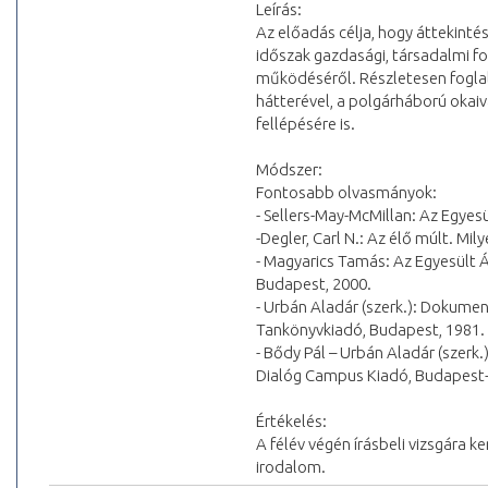
Leírás:
Az előadás célja, hogy áttekinté
időszak gazdasági, társadalmi fol
működéséről. Részletesen foglalk
hátterével, a polgárháború okaiv
fellépésére is.
Módszer:
Fontosabb olvasmányok:
- Sellers-May-McMillan: Az Egye
-Degler, Carl N.: Az élő múlt. M
- Magyarics Tamás: Az Egyesült Á
Budapest, 2000.
- Urbán Aladár (szerk.): Dokume
Tankönyvkiadó, Budapest, 1981.
- Bődy Pál – Urbán Aladár (szer
Dialóg Campus Kiadó, Budapest-
Értékelés:
A félév végén írásbeli vizsgára k
irodalom.