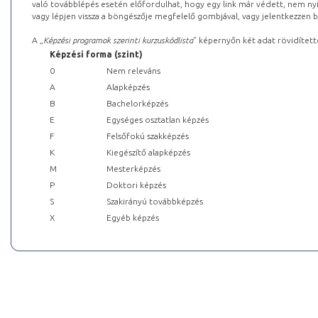
való továbblépés esetén előfordulhat, hogy egy link már védett, nem nyi
vagy lépjen vissza a böngészője megfelelő gombjával, vagy jelentkezzen be
A „
Képzési programok szerinti kurzuskódlista
” képernyőn két adat rövidített
Képzési forma (szint)
0
Nem releváns
A
Alapképzés
B
Bachelorképzés
E
Egységes osztatlan képzés
F
Felsőfokú szakképzés
K
Kiegészítő alapképzés
M
Mesterképzés
P
Doktori képzés
S
Szakirányú továbbképzés
X
Egyéb képzés