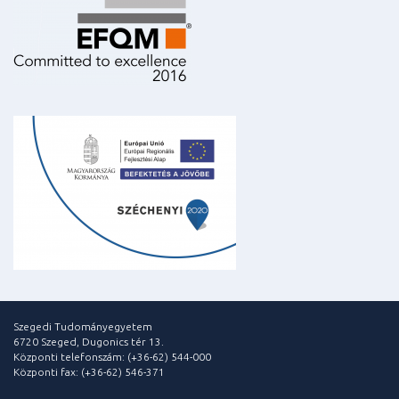
Szegedi Tudományegyetem
6720 Szeged, Dugonics tér 13.
Központi telefonszám: (+36-62) 544-000
Központi fax: (+36-62) 546-371