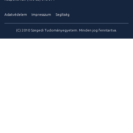
Adatvédelem
Impresszum
Segítség
(C) 2010 Szegedi Tudományegyetem. Minden jog fenntartva.