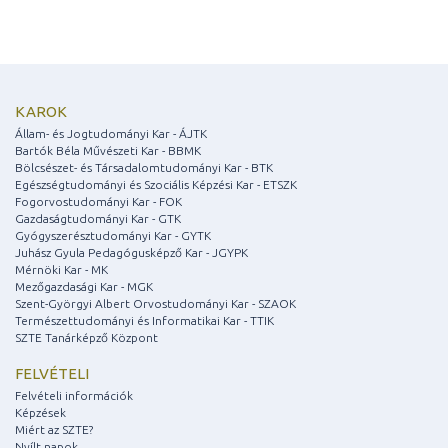
KAROK
Állam- és Jogtudományi Kar - ÁJTK
Bartók Béla Művészeti Kar - BBMK
Bölcsészet- és Társadalomtudományi Kar - BTK
Egészségtudományi és Szociális Képzési Kar - ETSZK
Fogorvostudományi Kar - FOK
Gazdaságtudományi Kar - GTK
Gyógyszerésztudományi Kar - GYTK
Juhász Gyula Pedagógusképző Kar - JGYPK
Mérnöki Kar - MK
Mezőgazdasági Kar - MGK
Szent-Györgyi Albert Orvostudományi Kar - SZAOK
Természettudományi és Informatikai Kar - TTIK
SZTE Tanárképző Központ
FELVÉTELI
Felvételi információk
Képzések
Miért az SZTE?
Nyílt napok