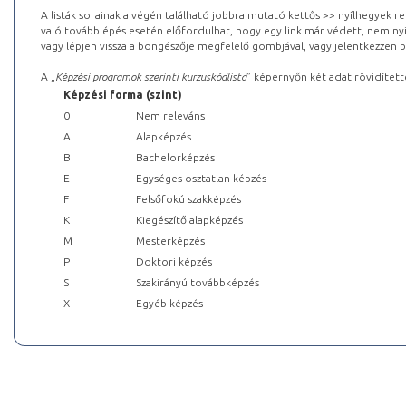
A listák sorainak a végén található jobbra mutató kettős >> nyílhegyek r
való továbblépés esetén előfordulhat, hogy egy link már védett, nem nyi
vagy lépjen vissza a böngészője megfelelő gombjával, vagy jelentkezzen be
A „
Képzési programok szerinti kurzuskódlista
” képernyőn két adat rövidített
Képzési forma (szint)
0
Nem releváns
A
Alapképzés
B
Bachelorképzés
E
Egységes osztatlan képzés
F
Felsőfokú szakképzés
K
Kiegészítő alapképzés
M
Mesterképzés
P
Doktori képzés
S
Szakirányú továbbképzés
X
Egyéb képzés