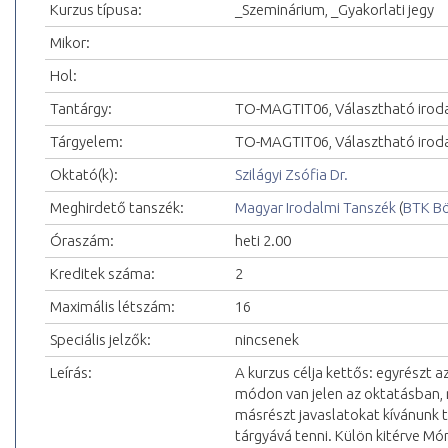
Kurzus típusa:
_Szeminárium, _Gyakorlati jegy
Mikor:
Hol:
Tantárgy:
TO-MAGTIT06, Választható irod
Tárgyelem:
TO-MAGTIT06, Választható irod
Oktató(k):
Szilágyi Zsófia Dr.
Meghirdető tanszék:
Magyar Irodalmi Tanszék
(
BTK Bö
Óraszám:
heti 2.00
Kreditek száma:
2
Maximális létszám:
16
Speciális jelzők:
nincsenek
Leírás:
A kurzus célja kettős: egyrészt 
módon van jelen az oktatásban, 
másrészt javaslatokat kívánunk 
tárgyává tenni. Külön kitérve Mó