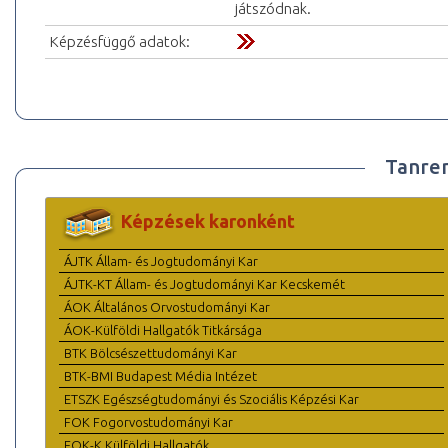
játszódnak.
Képzésfüggő adatok:
Tanre
Képzések karonként
ÁJTK Állam- és Jogtudományi Kar
ÁJTK-KT Állam- és Jogtudományi Kar Kecskemét
ÁOK Általános Orvostudományi Kar
ÁOK-Külföldi Hallgatók Titkársága
BTK Bölcsészettudományi Kar
BTK-BMI Budapest Média Intézet
ETSZK Egészségtudományi és Szociális Képzési Kar
FOK Fogorvostudományi Kar
FOK-K Külföldi Hallgatók