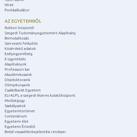
Hírek
Pontkalkulátor
AZ EGYETEMRŐL
Rektori köszöntő
Szegedi Tudományegyetemért Alapítvány
Bemutatkozás
Szervezeti felépítés
Közérdekű adatok
Esélyegyenlőség
E-ügyintézés
Alapítványok
Professzori kar
Akadémikusaink
Díszdoktoraink
Olimpikonjaink
Családbarát Egyetem
ELI-ALPS, a szegedi lézeres kutatóközpont
Minőségügy
Szabályzatok
Egyetemtörténet
Centenárium
Egyetemi élet
Egyetemi Értesítő
Belső visszaélés-bejelentési rendszer