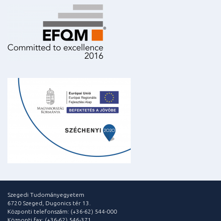
Szegedi Tudományegyetem
6720 Szeged, Dugonics tér 13.
Központi telefonszám: (+36-62) 544-000
Központi fax: (+36-62) 546-371