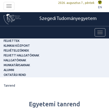
2026. augusztus 7., péntek
Toggle
EN
navigation
Szegedi Tudományegyetem
Toggl
navig
FELVETTEK
KLINIKAI KÖZPONT
FELVÉTELIZŐKNEK
FELVETT HALLGATÓKNAK
HALLGATÓKNAK
MUNKATÁRSAKNAK
ALUMNI
OKTATÁSI REND
Tanrend
Egyetemi tanrend