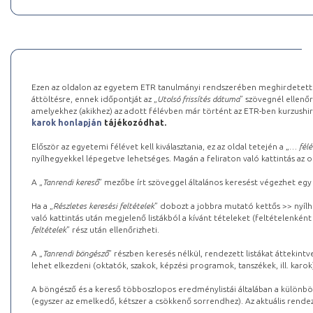
Ezen az oldalon az egyetem ETR tanulmányi rendszerében meghirdetett k
áttöltésre, ennek időpontját az „
Utolsó frissítés dátuma
” szövegnél ellenőr
amelyekhez (akikhez) az adott félévben már történt az ETR-ben kurzushi
karok honlapján
tájékozódhat.
Először az egyetemi félévet kell kiválasztania, ez az oldal tetején a „
… félé
nyílhegyekkel lépegetve lehetséges. Magán a feliraton való kattintás az old
A „
Tanrendi kereső
” mezőbe írt szöveggel általános keresést végezhet egy
Ha a „
Részletes keresési feltételek
” dobozt a jobbra mutató kettős >> nyílh
való kattintás után megjelenő listákból a kívánt tételeket (feltételenként
feltételek
” rész után ellenőrizheti.
A „
Tanrendi böngésző
” részben keresés nélkül, rendezett listákat áttekin
lehet elkezdeni (oktatók, szakok, képzési programok, tanszékek, ill. karok
A böngésző és a kereső többoszlopos eredménylistái általában a különböz
(egyszer az emelkedő, kétszer a csökkenő sorrendhez). Az aktuális rendez