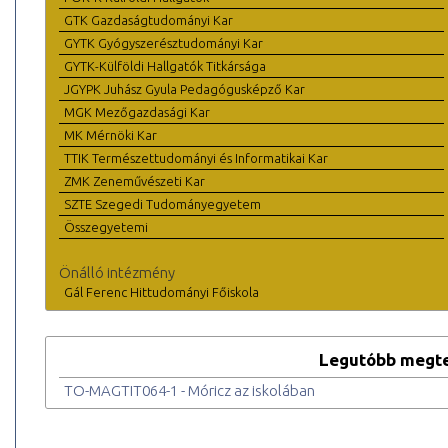
GTK Gazdaságtudományi Kar
GYTK Gyógyszerésztudományi Kar
GYTK-Külföldi Hallgatók Titkársága
JGYPK Juhász Gyula Pedagógusképző Kar
MGK Mezőgazdasági Kar
MK Mérnöki Kar
TTIK Természettudományi és Informatikai Kar
ZMK Zeneművészeti Kar
SZTE Szegedi Tudományegyetem
Összegyetemi
Önálló intézmény
Gál Ferenc Hittudományi Főiskola
Legutóbb megte
TO-MAGTIT064-1 - Móricz az iskolában