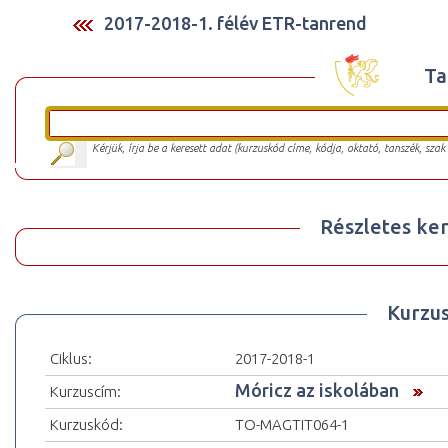
2017-2018-1. félév ETR-tanrend
Ta
Kérjük, írja be a keresett adat (kurzuskód címe, kódja, oktató, tanszék, szak
Részletes ker
Kurzu
Ciklus:
2017-2018-1
Móricz az iskolában
Kurzuscím:
Kurzuskód:
TO-MAGTIT064-1