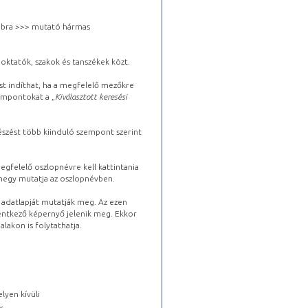
 jobbra >>> mutató hármas
oktatók, szakok és tanszékek közt.
st indíthat, ha a megfelelő mezőkre
zempontokat a „
Kiválasztott keresési
észést több kiinduló szempont szerint
gfelelő oszlopnévre kell kattintania
lhegy mutatja az oszlopnévben.
s adatlapját mutatják meg. Az ezen
lentkező képernyő jelenik meg. Ekkor
lakon is folytathatja.
lyen kívüli