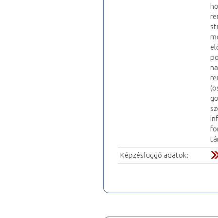
ho
re
st
mo
el
po
na
re
(ö
go
sz
in
fo
tá
Képzésfüggő adatok: