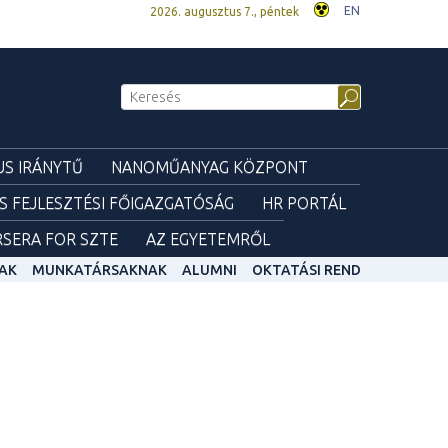
EN
2026. augusztus 7., péntek
S IRÁNYTŰ
NANOMŰANYAG KÖZPONT
ÉS FEJLESZTÉSI FŐIGAZGATÓSÁG
HR PORTÁL
SERA FOR SZTE
AZ EGYETEMRŐL
AK
MUNKATÁRSAKNAK
ALUMNI
OKTATÁSI REND