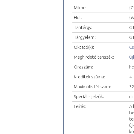
Mikor:
{C
Hol:
{W
Tantárgy:
GT
Tárgyelem:
GT
Oktató(k):
Cs
Meghirdető tanszék:
Új
Óraszám:
he
Kreditek száma:
4
Maximális létszám:
32
Speciális jelzők:
ni
Leírás:
A 
be
te
új
kö