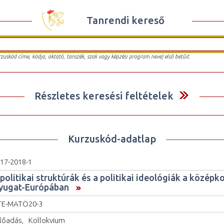
Tanrendi kereső
urzuskód címe, kódja, oktató, tanszék, szak vagy képzési program neve) első betűit.
Részletes keresési feltételek
Kurzuskód-adatlap
17-2018-1
politikai struktúrák és a politikai ideológiák a középko
yugat-Európában
TE-MATÖ20-3
lőadás, _Kollokvium