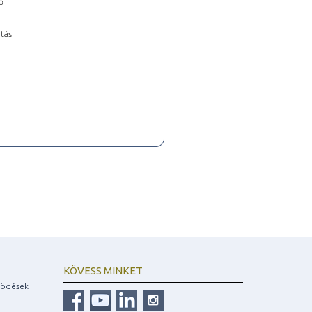
ő
tás
KÖVESS MINKET
ködések