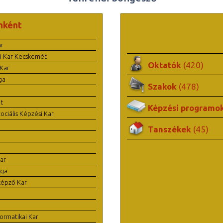
nként
ar
i Kar Kecskemét
Oktatók
(420)
Kar
ga
Szakok
(478)
t
Képzési programo
ciális Képzési Kar
Tanszékek
(45)
ar
ága
képző Kar
ormatikai Kar