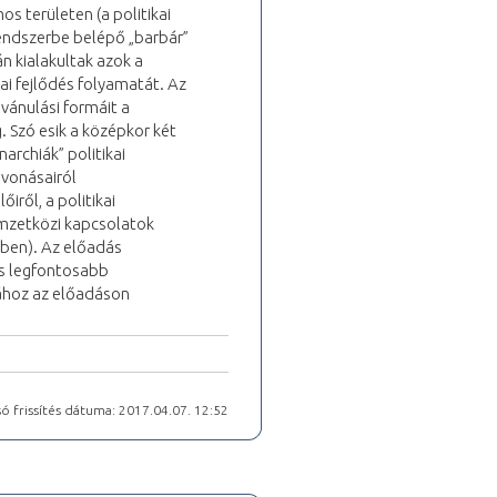
s területen (a politikai
 rendszerbe belépő „barbár”
n kialakultak azok a
ai fejlődés folyamatát. Az
lvánulási formáit a
g. Szó esik a középkor két
archiák” politikai
 vonásairól
iről, a politikai
emzetközi kapcsolatok
rben). Az előadás
es legfontosabb
sához az előadáson
ó frissítés dátuma: 2017.04.07. 12:52