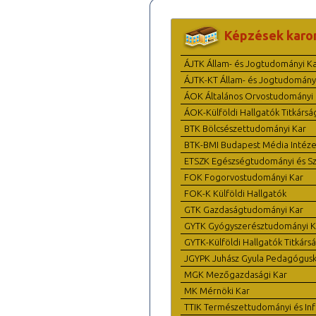
Képzések karo
ÁJTK Állam- és Jogtudományi K
ÁJTK-KT Állam- és Jogtudomány
ÁOK Általános Orvostudományi 
ÁOK-Külföldi Hallgatók Titkársá
BTK Bölcsészettudományi Kar
BTK-BMI Budapest Média Intéze
ETSZK Egészségtudományi és Szo
FOK Fogorvostudományi Kar
FOK-K Külföldi Hallgatók
GTK Gazdaságtudományi Kar
GYTK Gyógyszerésztudományi K
GYTK-Külföldi Hallgatók Titkárs
JGYPK Juhász Gyula Pedagógus
MGK Mezőgazdasági Kar
MK Mérnöki Kar
TTIK Természettudományi és Inf