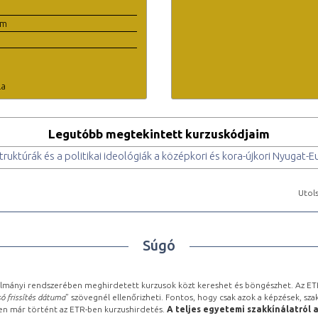
em
la
Legutóbb megtekintett kurzuskódjaim
truktúrák és a politikai ideológiák a középkori és kora-újkori Nyugat
Utols
Súgó
lmányi rendszerében meghirdetett kurzusok közt kereshet és böngészhet. Az ETR
ó frissítés dátuma
” szövegnél ellenőrizheti. Fontos, hogy csak azok a képzések, sza
ben már történt az ETR-ben kurzushirdetés.
A teljes egyetemi szakkínálatról 