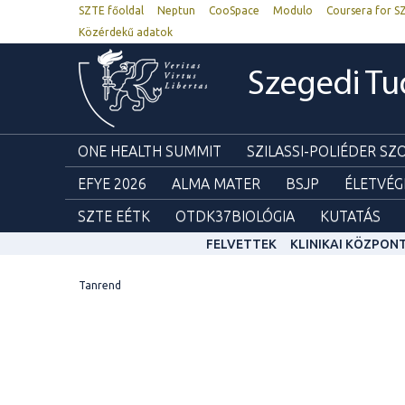
SZTE főoldal
Neptun
CooSpace
Modulo
Coursera for S
Közérdekű adatok
Szegedi T
ONE HEALTH SUMMIT
SZILASSI-POLIÉDER S
EFYE 2026
ALMA MATER
BSJP
ÉLETVÉG
SZTE EÉTK
OTDK37BIOLÓGIA
KUTATÁS
FELVETTEK
KLINIKAI KÖZPON
Tanrend