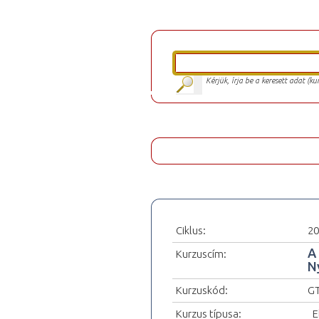
Kérjük, írja be a keresett adat (k
Ciklus:
20
A 
Kurzuscím:
N
Kurzuskód:
G
Kurzus típusa:
_E