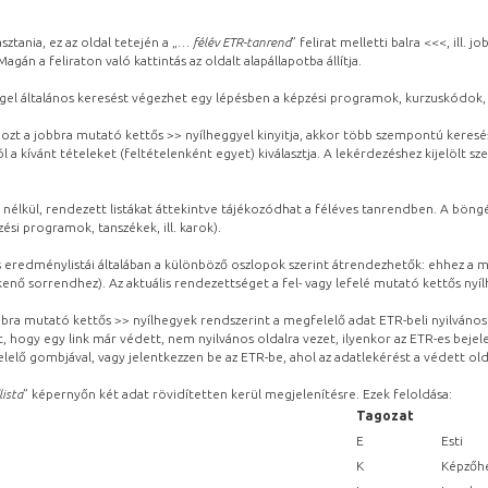
sztania, ez az oldal tetején a „
… félév ETR-tanrend
” felirat melletti balra <<<, ill.
gán a feliraton való kattintás az oldalt alapállapotba állítja.
gel általános keresést végezhet egy lépésben a képzési programok, kurzuskódok, 
ozt a jobbra mutató kettős >> nyílheggyel kinyitja, akkor több szempontú keresé
l a kívánt tételeket (feltételenként egyet) kiválasztja. A lekérdezéshez kijelölt s
 nélkül, rendezett listákat áttekintve tájékozódhat a féléves tanrendben. A böng
ési programok, tanszékek, ill. karok).
eredménylistái általában a különböző oszlopok szerint átrendezhetők: ehhez a me
kenő sorrendhez). Az aktuális rendezettséget a fel- vagy lefelé mutató kettős nyí
obbra mutató kettős >> nyílhegyek rendszerint a megfelelő adat ETR-beli nyilváno
, hogy egy link már védett, nem nyilvános oldalra vezet, ilyenkor az ETR-es beje
lelő gombjával, vagy jelentkezzen be az ETR-be, ahol az adatlekérést a védett olda
lista
” képernyőn két adat rövidítetten kerül megjelenítésre. Ezek feloldása:
Tagozat
E
Esti
K
Képzőhe