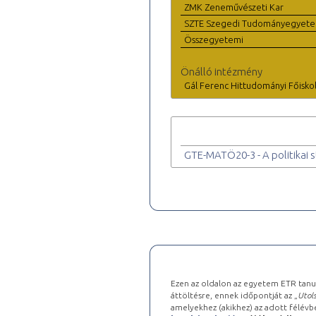
ZMK Zeneművészeti Kar
SZTE Szegedi Tudományegyet
Összegyetemi
Önálló intézmény
Gál Ferenc Hittudományi Főisko
GTE-MATÖ20-3 - A politikai s
Ezen az oldalon az egyetem ETR tanu
áttöltésre, ennek időpontját az „
Utols
amelyekhez (akikhez) az adott félév