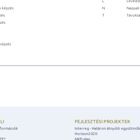
L
Levelez
n képzés
N
Nappali
zés
T
Távokta
pzés
képzés
LI
FEJLESZTÉSI PROJEKTEK
információk
Interreg - Határon átnyúló együttmű
Horizon2020
ZTE?
NKFI alap