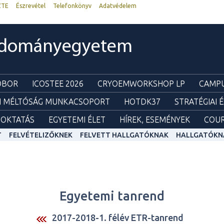
ZTE
Észrevétel
Telefonkönyv
Adatvédelem
udományegyetem
ZOBOR
ICOSTEE 2026
CRYOEMWORKSHOP LP
CAMPU
I MÉLTÓSÁG MUNKACSOPORT
HOTDK37
STRATÉGIAI 
OKTATÁS
EGYETEMI ÉLET
HÍREK, ESEMÉNYEK
COUR
T
FELVÉTELIZŐKNEK
FELVETT HALLGATÓKNAK
HALLGATÓKN
Egyetemi tanrend
2017-2018-1. félév ETR-tanrend