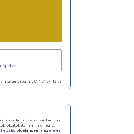
-Európában
ó frissítés dátuma: 2017.04.07. 12:52
-ből az adatok időszakosan kerülnek
kok, oktatók stb. jelennek meg itt,
a
felvi.hu
oldalain, vagy az
egyes