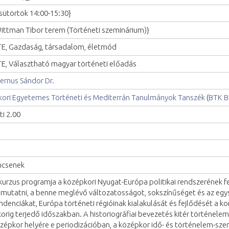
sütörtök 14:00-15:30}
ittman Tibor terem (Történeti szeminárium)}
E, Gazdaság, társadalom, életmód
E, Választható magyar történeti előadás
ernus Sándor Dr.
kori Egyetemes Történeti és Mediterrán Tanulmányok Tanszék
(
BTK B
ti 2.00
ncsenek
kurzus programja a középkori Nyugat-Európa politikai rendszerének fe
mutatni, a benne meglévő változatosságot, sokszínűséget és az egys
ndenciákat, Európa történeti régióinak kialakulását és fejlődését a ko
korig terjedő időszakban. A historiográfiai bevezetés kitér történelem
zépkor helyére e periodizációban, a középkor idő- és történelem-sze