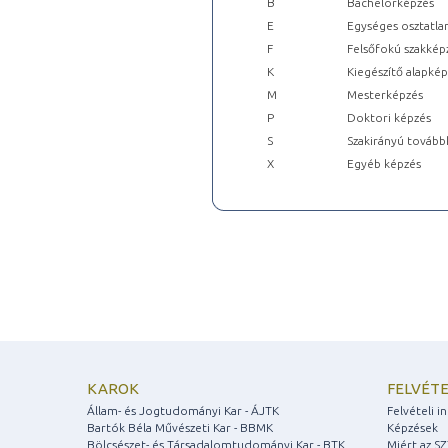
B
Bachelorképzés
E
Egységes osztatla
F
Felsőfokú szakkép
K
Kiegészítő alapké
M
Mesterképzés
P
Doktori képzés
S
Szakirányú tovább
X
Egyéb képzés
KAROK
FELVÉTE
Állam- és Jogtudományi Kar - ÁJTK
Felvételi 
Bartók Béla Művészeti Kar - BBMK
Képzések
Bölcsészet- és Társadalomtudományi Kar - BTK
Miért az S