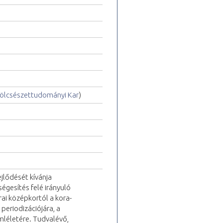
ölcsészettudományi Kar
)
jlődését kívánja
égesítés felé irányuló
rai középkortól a kora-
 periodizációjára, a
mléletére. Tudvalévő,