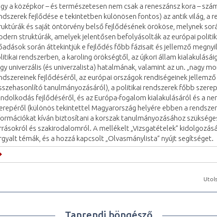
gy a középkor – és természetesen nem csak a reneszánsz kora – számo
ndszerek fejlődése e tekintetben különösen fontos) az antik világ, a
ruktúrák és saját öntörvény belső fejlődésének örököse, melynek sorá
dern struktúrák, amelyek jelentősen befolyásolták az európai politik
őadások során áttekintjük e fejlődés főbb fázisait és jellemző megnyi
litikai rendszerben, a karoling örökségtől, az újkori állam kialakulásái
gy univerzális (és univerzalista) hatalmának, valamint az un. „nagy mon
ndszereinek fejlődéséről, az európai országok rendiségeinek jellemző
sszehasonlító tanulmányozásáról), a politikai rendszerek főbb szereplő
ndolkodás fejlődéséről, és az Európa-fogalom kialakulásáról és a n
erepéről (különös tekintettel Magyarország helyére ebben a rendsze
formációkat kíván biztosítani a korszak tanulmányozásához szükség
rrásokról és szakirodalomról. A mellékelt „Vizsgatételek” kidolgozá
rgyalt témák, és a hozzá kapcsolt „Olvasmánylista” nyújt segítséget.
Utols
Tanrendi böngésző