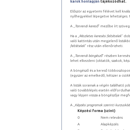
karok honlapján
tájékozódhat.
Először az egyetemi félévet kell kivála
nyílhegyekkel lépegetve lehetséges. Ma
A „
Tanrendi kereső
” mezőbe írt szöveg
Ha a „
Részletes keresési feltételek
” dob
való kattintás után megjelenő listákbó
feltételek
” rész után ellenőrizheti.
A „
Tanrendi böngésző
” részben keresés
lehet elkezdeni (oktatók, szakok, képz
A böngésző és a kereső többoszlopos 
(egyszer az emelkedő, kétszer a csök
A listák sorainak a végén található j
való továbblépés esetén előfordulhat
vagy lépjen vissza a böngészője megfe
A „
Képzési programok szerinti kurzuskód
Képzési forma (szint)
0
Nem releváns
A
Alapképzés