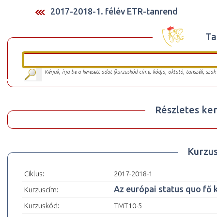
2017-2018-1. félév ETR-tanrend
Ta
Kérjük, írja be a keresett adat (kurzuskód címe, kódja, oktató, tanszék, szak
Részletes ker
Kurzu
Ciklus:
2017-2018-1
Az európai status quo fő 
Kurzuscím:
Kurzuskód:
TMT10-5