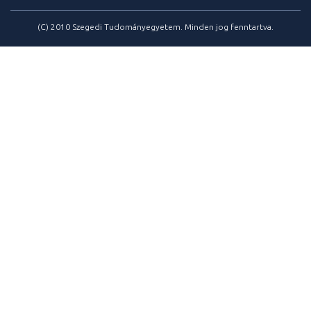
(C) 2010 Szegedi Tudományegyetem. Minden jog fenntartva.