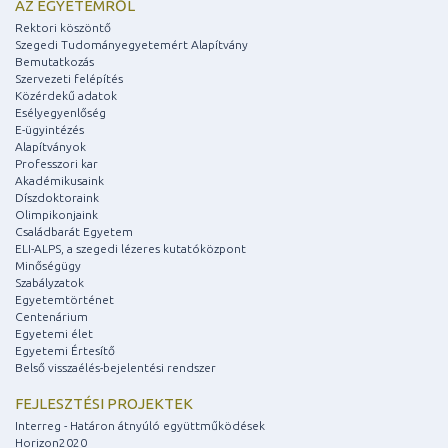
AZ EGYETEMRŐL
Rektori köszöntő
Szegedi Tudományegyetemért Alapítvány
Bemutatkozás
Szervezeti felépítés
Közérdekű adatok
Esélyegyenlőség
E-ügyintézés
Alapítványok
Professzori kar
Akadémikusaink
Díszdoktoraink
Olimpikonjaink
Családbarát Egyetem
ELI-ALPS, a szegedi lézeres kutatóközpont
Minőségügy
Szabályzatok
Egyetemtörténet
Centenárium
Egyetemi élet
Egyetemi Értesítő
Belső visszaélés-bejelentési rendszer
FEJLESZTÉSI PROJEKTEK
Interreg - Határon átnyúló együttműködések
Horizon2020