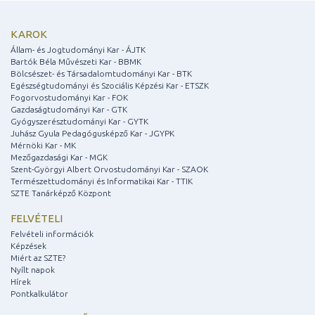
KAROK
Állam- és Jogtudományi Kar - ÁJTK
Bartók Béla Művészeti Kar - BBMK
Bölcsészet- és Társadalomtudományi Kar - BTK
Egészségtudományi és Szociális Képzési Kar - ETSZK
Fogorvostudományi Kar - FOK
Gazdaságtudományi Kar - GTK
Gyógyszerésztudományi Kar - GYTK
Juhász Gyula Pedagógusképző Kar - JGYPK
Mérnöki Kar - MK
Mezőgazdasági Kar - MGK
Szent-Györgyi Albert Orvostudományi Kar - SZAOK
Természettudományi és Informatikai Kar - TTIK
SZTE Tanárképző Központ
FELVÉTELI
Felvételi információk
Képzések
Miért az SZTE?
Nyílt napok
Hírek
Pontkalkulátor