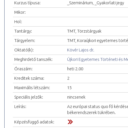
Kurzus típusa:
_Szeminárium, _Gyakorlati jegy
Mikor:
Hol:
Tantárgy:
TMT, Törzstárgyak
Tárgyelem:
TMT, Koraújkori egyetemes tört
Oktató(k):
Kövér Lajos dr.
Meghirdető tanszék:
Újkori Egyetemes Történeti és 
Óraszám:
heti 2.00
Kreditek száma:
2
Maximális létszám:
15
Speciális jelzők:
nincsenek
Leírás:
Az európai status quo fő kérdés
békerendszerek tükrében.
Képzésfüggő adatok: