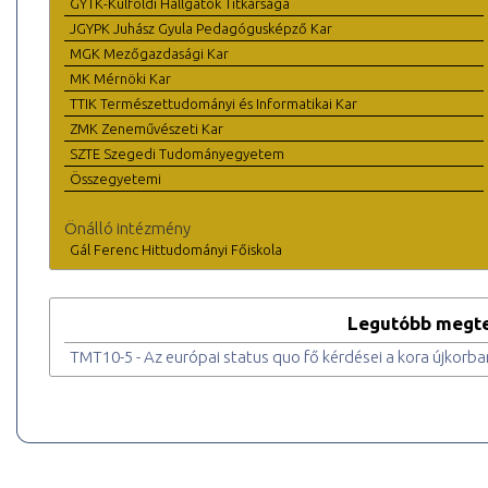
GYTK-Külföldi Hallgatók Titkársága
JGYPK Juhász Gyula Pedagógusképző Kar
MGK Mezőgazdasági Kar
MK Mérnöki Kar
TTIK Természettudományi és Informatikai Kar
ZMK Zeneművészeti Kar
SZTE Szegedi Tudományegyetem
Összegyetemi
Önálló intézmény
Gál Ferenc Hittudományi Főiskola
Legutóbb megte
TMT10-5 - Az európai status quo fő kérdései a kora újkorba