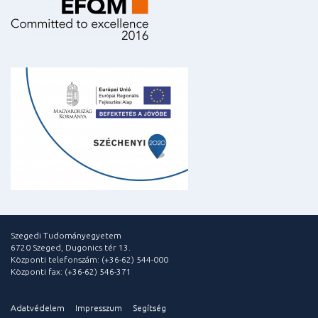
Szegedi Tudományegyetem
6720 Szeged, Dugonics tér 13.
Központi telefonszám: (+36-62) 544-000
Központi fax: (+36-62) 546-371
Adatvédelem
Impresszum
Segítség