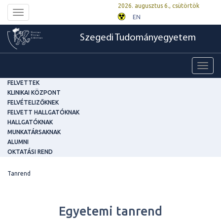
2026. augusztus 6., csütörtök
Toggle
EN
navigation
Szegedi Tudományegyetem
Toggl
navig
FELVETTEK
KLINIKAI KÖZPONT
FELVÉTELIZŐKNEK
FELVETT HALLGATÓKNAK
HALLGATÓKNAK
MUNKATÁRSAKNAK
ALUMNI
OKTATÁSI REND
Tanrend
Egyetemi tanrend