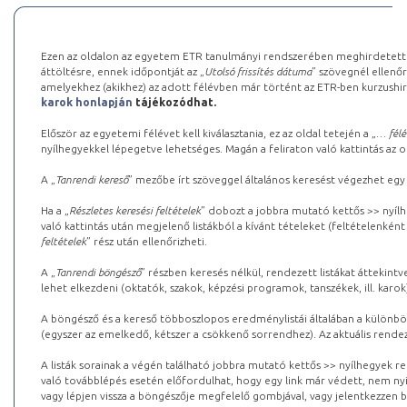
Ezen az oldalon az egyetem ETR tanulmányi rendszerében meghirdetett k
áttöltésre, ennek időpontját az „
Utolsó frissítés dátuma
” szövegnél ellenőr
amelyekhez (akikhez) az adott félévben már történt az ETR-ben kurzushi
karok honlapján
tájékozódhat.
Először az egyetemi félévet kell kiválasztania, ez az oldal tetején a „
… félé
nyílhegyekkel lépegetve lehetséges. Magán a feliraton való kattintás az old
A „
Tanrendi kereső
” mezőbe írt szöveggel általános keresést végezhet egy
Ha a „
Részletes keresési feltételek
” dobozt a jobbra mutató kettős >> nyílh
való kattintás után megjelenő listákból a kívánt tételeket (feltételenként
feltételek
” rész után ellenőrizheti.
A „
Tanrendi böngésző
” részben keresés nélkül, rendezett listákat áttekin
lehet elkezdeni (oktatók, szakok, képzési programok, tanszékek, ill. karok
A böngésző és a kereső többoszlopos eredménylistái általában a különböz
(egyszer az emelkedő, kétszer a csökkenő sorrendhez). Az aktuális rendez
A listák sorainak a végén található jobbra mutató kettős >> nyílhegyek r
való továbblépés esetén előfordulhat, hogy egy link már védett, nem nyi
vagy lépjen vissza a böngészője megfelelő gombjával, vagy jelentkezzen be