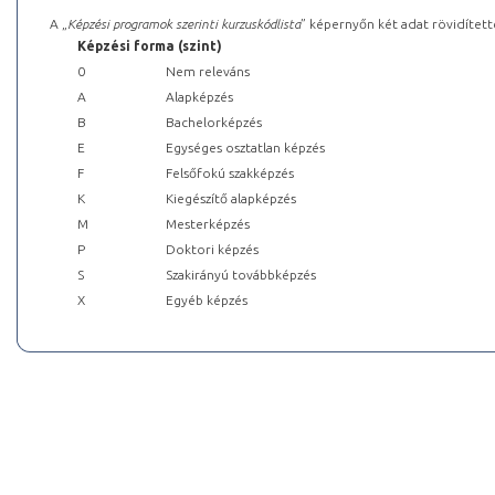
A „
Képzési programok szerinti kurzuskódlista
” képernyőn két adat rövidített
Képzési forma (szint)
0
Nem releváns
A
Alapképzés
B
Bachelorképzés
E
Egységes osztatlan képzés
F
Felsőfokú szakképzés
K
Kiegészítő alapképzés
M
Mesterképzés
P
Doktori képzés
S
Szakirányú továbbképzés
X
Egyéb képzés